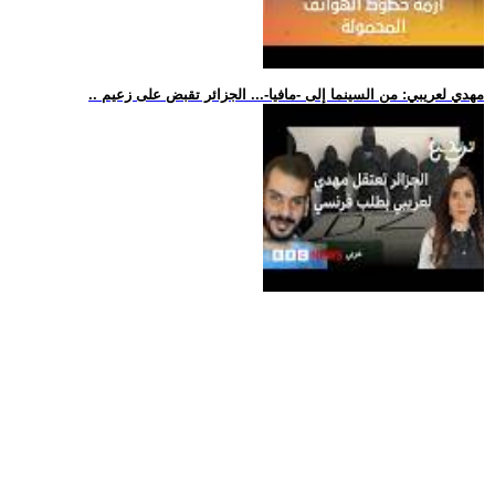
.. مهدي لعريبي: من السينما إلى -مافيا-... الجزائر تقبض على زعيم