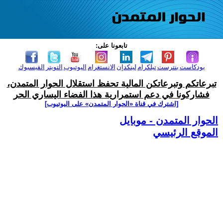
تابعونا على:
بودكاست
بنترست
تيلكرام
لينكدإن
الانستغرام
اليوتيوب
التويتر
الفيسبوك
تبرعاتكم وتبرعاتكن المالية تحفظ استقلال الحوار المتمدن،
فشاركونا في دعم استمرارية هذا الفضاء اليساري الحر
[اشترك في قناة ‫«الحوار المتمدن» على اليوتيوب]
الحوار المتمدن - موبايل
الموقع الرئيسي