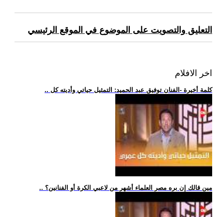
التعليق والتصويت على الموضوع في الموقع الرئيسي
اخر الافلام
.. كلمة أخيرة -الفنان توفيق عبد الحميد: التمثيل حياتي وأديته كل
.. مين قالك إن بره مصر العلماء أشهر من لاعبي الكرة أو الفنانين؟