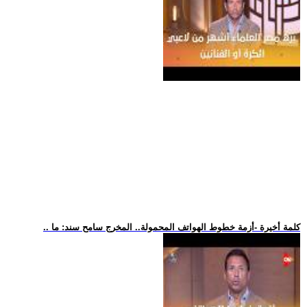
.. كلمة أخيرة -أزمة خطوط الهواتف المحمولة.. المخرج سامح سند: ما