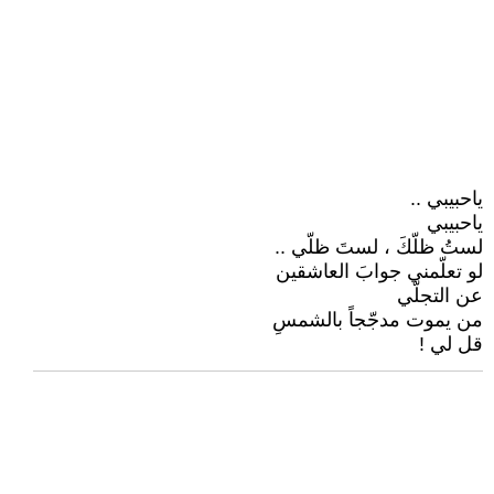
ياحبيبي ..
ياحبيبي
لستُ ظلّكَ ، لستَ ظلّي ..
لو تعلّمني جوابَ العاشقين
عن التجلّي
من يموت مدجّجاً بالشمسِ
قل لي !