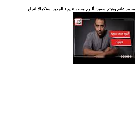
.. محمد علام وهيثم سعيد: ألبوم محمد عدوية الجديد استكمالا لنجاح