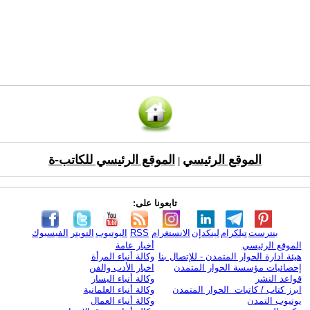
الموقع الرئيسي
الموقع الرئيسي للكاتب-ة
|
تابعونا على:
بنترست
تيلكرام
لينكدإن
الانستغرام
RSS
اليوتيوب
التويتر
الفيسبوك
الموقع الرئيسي
أخبار عامة
هيئة ادارة الحوار المتمدن - للإتصال بنا
وكالة أنباء المرأة
إحصائيات مؤسسة الحوار المتمدن
اخبار الأدب والفن
قواعد النشر
وكالة أنباء اليسار
ابرز كتاب / كاتبات الحوار المتمدن
وكالة أنباء العلمانية
يوتيوب التمدن
وكالة أنباء العمال