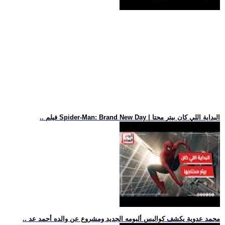
.. فيلم Spider-Man: Brand New Day | البداية اللي كان بيتر محتا
.. محمد عدوية يكشف كواليس ألبومه الجديد ومشروع عن والده أحمد عد