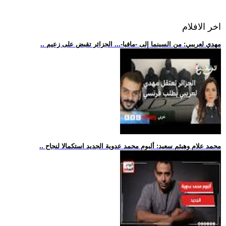
اخر الافلام
.. مهدي لعريبي: من السينما إلى -مافيا-... الجزائر تقبض على زعيم
.. محمد علام وهيثم سعيد: ألبوم محمد عدوية الجديد استكمالا لنجاح