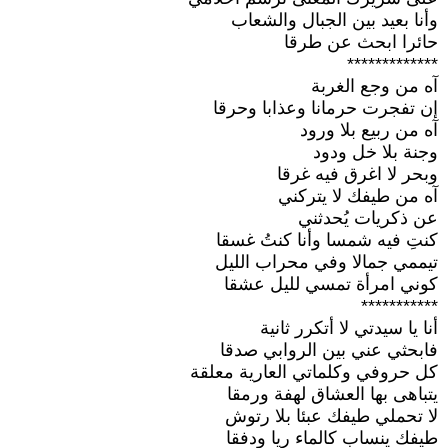
وأنا بعيد بين الجبال والشعاب
حائرا ابحث عن طرقا
*************
آه من وجع الغربة
إن تفجرت حرمانا وعذابا وحرقا
آه من ربيع بلا ورود
وجنة بلا خل ودود
وبحر لا اغرق فيه غرقا
آه من طيفك لا يتركني
عن ذكريات يُحدثني
كنتِ فيه شمسا وأنا كنتُ غسقا
تيممي جمالا وفي محراب الليل
كوني امرأة تمسي لليل عشقا
***********
أنا يا سيدتي لا أتكرر ثانية
فابحثي عني بين الروابي صدقا
كل حروفي وكلماتي العارية معلقة
يتباهى بها العشاق لهفة ورمقا
لا تحملي طيفك عبئا بلا رتوش
طيفك ينساب كالماء ريا ودفقا