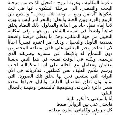
، غربة المكانية ، وغربة الروح ، فتحيل الذات من مرحلة
البحث والتقصي، الى مرحلة الشكوى، فها هي تبث
شكواها "آه من ربيع ... وجنة بلا.. وبحر..." والجمع بين
الربيع والورد وبين الجنة والخل، والبحر امر ليس بالهين،
لاننا امام تضاد حاد بين الدالة والمدلول، ذلك التضاد يخلق
تماهياً واضحاً في نفسية الشاعر من جهة، وفي امكانية
التخييل من جهة المتلقي، وهذا ما يعطي فرصة واضحة
لتعددية التأويل والتخييل، وذلك امر اعتبره قسرياً احياناً
لان الشاعر يجبر المتلقي على تلقي منطقه المخصوص
دون السماح له بالابتعاد عن مساره وطريقه الذي
يرسمه، ولكنه في الوقت نفسه في هذا النص يجعلنا
نتعايش ونتعامل مع الحالة على انها استكمالية لجلب
ورسم ملامح الطيف نحن كمتلقين، فذكرياته هي الان
البوابة التي نستعين نحن بها لخلق تلك الصورة، التي
سبق وان نطق بتفاصيلها الطيف والليل، فنراها متقدة
ضمن دائرة ذكرياته، ومتوهجة كالشمس ومتيمة بالجمال
الليلي.
أنا يا سيدتي لا أتكرر ثانية
فابحثي عني بين الروابي صدقا
كل حروفي وكلماتي العارية معلقة