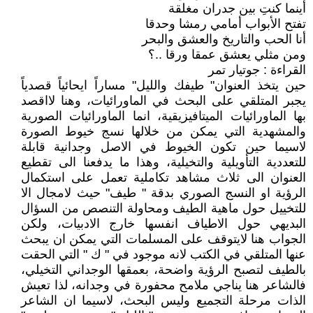
أينما كنتِ بين جدران مغلقة
تفتح الأبواب أمامي رمشا وحدقا
أنا الحب والتاريخ والعشق والبحر
ومن مثلي يعشق عمقا ورقا ..؟
القراءة : جوتيار تمر
حين يتخذ العنوان" طيفك والليل" مساراً ايحائياً قصدياً
يجبر المتلقي على البحث في الماورائيات، وهنا لااقصد
بها الماورائيات الميتافيزيقية، انما الماورائيات الصورية
والمشهدية التي يمكن من خلالها نسج خيوط الصورة
لاسيما حين تكون الخيوط في الاصل وجدانية قابلة
للتعددية التأويلية والتخيلية، وهذا ما يدفعنا الى تقطيع
العنوان الى ثلاث مشاهد تكاملية تعمل على استكمال
الرؤية او النسج الصوري بدقة " طيف" حيث لامجال الا
للتخييل حول ماهية الطيف ومحاولة التنصص من السؤال
البديهي حول الاطياف انفسها خارج الادبيات، ولكن
الجواب هنا لايتوقف على المسلمات التي يمكن ان يبحث
عنها المتلقي في الكتب لانه موجود في " ك " التي الحقت
بالطيف لتصبح الرؤية واضحة، بعمقها الوجداني التخيلي،
فالشاعر هنا يناجي ملامح محفورة في وجدانه، لذا تعيش
الذات مرحلة التجميع وليس البحث، لاسيما ان الشاعر