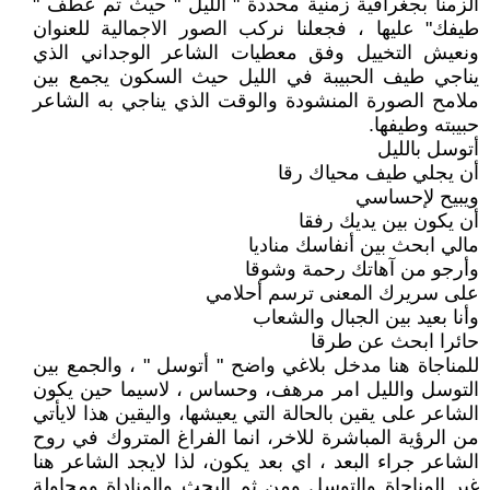
الزمنا بجغرافية زمنية محددة " الليل " حيث تم عطف "
طيفك" عليها ، فجعلنا نركب الصور الاجمالية للعنوان
ونعيش التخييل وفق معطيات الشاعر الوجداني الذي
يناجي طيف الحبيبة في الليل حيث السكون يجمع بين
ملامح الصورة المنشودة والوقت الذي يناجي به الشاعر
حبيبته وطيفها.
أتوسل بالليل
أن يجلي طيف محياك رقا
ويبيح لإحساسي
أن يكون بين يديك رفقا
مالي ابحث بين أنفاسك مناديا
وأرجو من آهاتك رحمة وشوقا
على سريرك المعنى ترسم أحلامي
وأنا بعيد بين الجبال والشعاب
حائرا ابحث عن طرقا
للمناجاة هنا مدخل بلاغي واضح " أتوسل " ، والجمع بين
التوسل والليل امر مرهف، وحساس ، لاسيما حين يكون
الشاعر على يقين بالحالة التي يعيشها، واليقين هذا لايأتي
من الرؤية المباشرة للاخر، انما الفراغ المتروك في روح
الشاعر جراء البعد ، اي بعد يكون، لذا لايجد الشاعر هنا
غير المناجاة والتوسل ومن ثم البحث والمناداة ومحاولة