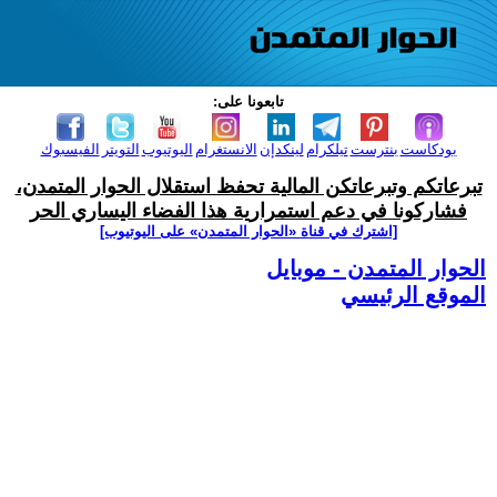
تابعونا على:
بودكاست
بنترست
تيلكرام
لينكدإن
الانستغرام
اليوتيوب
التويتر
الفيسبوك
تبرعاتكم وتبرعاتكن المالية تحفظ استقلال الحوار المتمدن،
فشاركونا في دعم استمرارية هذا الفضاء اليساري الحر
[اشترك في قناة ‫«الحوار المتمدن» على اليوتيوب]
الحوار المتمدن - موبايل
الموقع الرئيسي