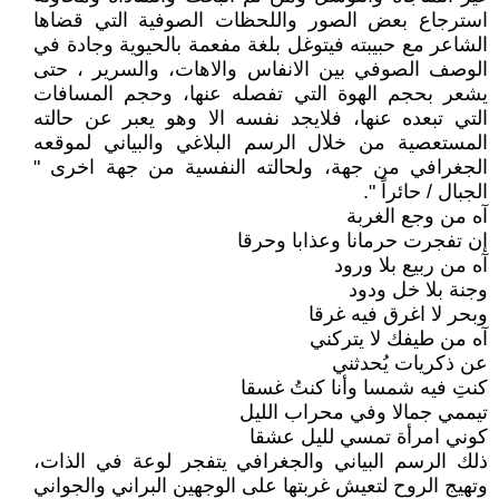
استرجاع بعض الصور واللحظات الصوفية التي قضاها
الشاعر مع حبيبته فيتوغل بلغة مفعمة بالحيوية وجادة في
الوصف الصوفي بين الانفاس والاهات، والسرير ، حتى
يشعر بحجم الهوة التي تفصله عنها، وحجم المسافات
التي تبعده عنها، فلايجد نفسه الا وهو يعبر عن حالته
المستعصية من خلال الرسم البلاغي والبياني لموقعه
الجغرافي من جهة، ولحالته النفسية من جهة اخرى "
الجبال / حائراً ".
آه من وجع الغربة
إن تفجرت حرمانا وعذابا وحرقا
آه من ربيع بلا ورود
وجنة بلا خل ودود
وبحر لا اغرق فيه غرقا
آه من طيفك لا يتركني
عن ذكريات يُحدثني
كنتِ فيه شمسا وأنا كنتُ غسقا
تيممي جمالا وفي محراب الليل
كوني امرأة تمسي لليل عشقا
ذلك الرسم البياني والجغرافي يتفجر لوعة في الذات،
وتهيج الروح لتعيش غربتها على الوجهين البراني والجواني