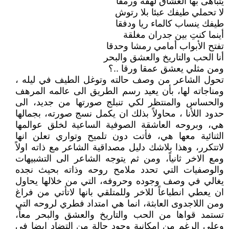
يتباهى بها العشاق لهفة ورمقا
لا تحملي طيفك عبئا بلا رتوش
طيفك ينساب كالماء ريا ودفقا
أينما كنتِ بين جدران مغلقة
تفتح الأبواب أمامي رمشا وحدقا
أنا الحب والتاريخ والعشق والبحر
ومن مثلي يعشق عمقا ورقا ..؟
تحول الشاعر من وصف حالته وتوغل الطيف في ليله ،
ومناجاته لها، بأن يعيد رسم الطريق الى عالمه المرهف
والحساس والمنتظر لكي تنبلج صورتها من جديد، الى
حدود اللأنا ، محاولاً بذلك ان يكمل نسج صورته، بجمالها
هي، وبروحه العاشقة الصوفية الساعية لخلق عوالمها
الثنائية معها هي، فأتت دون تلميح وتواري تعلن انها
لاتتكرر، وهذا بلاشك دليل مصداقية الشاعر مع ذاته اولاً
ومع الاخر ثانياً، ومن ثم يتوجه الشاعر الى التشبيهات
والوصفيات التي تحدد ملامح روحه وذاته بحيث نجده
يغالي في وصف وجوده وحروفه، التي من خلالها يحاول
ان يعطي انطباعاً للاخر وللمتلقي بانها لاتأتي من فراغ
ومن اللاجدوى العابثة، انما هي امتداد فطري لروحه التي
تستمد قواها من الحب والتاريخ والعشق والبحر معاً،
وعلى الرغم من امكانية وجود حالة من التضاد ايضا في