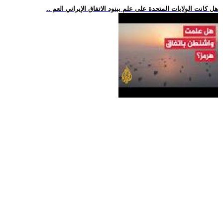
.. هل كانت الولايات المتحدة على علم ببنود الاتفاق الإيراني العم