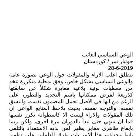
الوعي السياسي الغائب
جوتيار تمر / كوردستان
28-6-2019
تنطلق اغلب الاراء والمقولات حول الوعي بصورة عامة
والوعي السياسي بشكل خاص، وفق نمطية متكررة تتخذ
من معطيات لونية بلاغية مغايرة شكلاً عن سابقتها
كذريعة لفرض ممكناتها باسم التجديد والتطور، على
الرغم من انها في الاصل تحمل المضمون نفسه، والنسق
نفسه، والتوجه نفسه، بحيث يلاحظ المتابع الواعي ان
تلك المقولات والاراء ليست الا كاسطوانة تكرر نفسها
فما ان تنتهي حتى تبدأ بالدوران مرة اخرى، ولكن ربما
بايقاع ظاهري مغاير يظهر لمن لديه الاستعداد بالتلقي
بانها مختلفة، هذا الامر بات يؤرق العاملين على تطوير