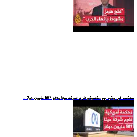
.. محكمة في ولاية نيو مكسيكو تلزم شركة ميتا بدفع 567 مليون دولا