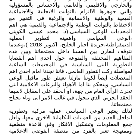
والخارجي والاقليمي والعالمي والاحساس بالمسؤولية
والتي جوهرها الالتزام بالثوابت الايجابية والاجتماعية
القيمية والوطنية والانسانية والرغبة في التغيير مع
الاحتفاظ بالثوابت الوطنية والاجتماعية والقيمية هي اهم
المحددات للوعي السياسي،(د. محمد عيسى الكويتي
،الوعي السياسي واهميته لتطوير العملية
الديمقراطية،جريدة اخبار الخليج، اكتوبر 2018 )،وعندما
نتوقف لنقارن بين انفسنا داخل مجتمعاتنا وبين هذه
المفاهيم المختلفة والمنوعة حول احدى اهم القضايا
التطورية للبنى السياسية في المجتمعات الساعية
لمواصلة ركب التطور العالمي، فاننا نجدنا امام احدى اهم
المعضلات ايضاً لكوننا مازلنا نعيش طور ماقبل الوعي
السياسي، ويتحكم بنا اما الاهواء والنزعات الاعلامية التي
تحرك الرأي العام من جهة، او الحقد على المقابل لاسيما
الحقد الحزبي الذي يتحول في غالب الامر الى وباء يجتاح
مجتمعاتنا.
لذلك يعتبر الوعي السياسي عملية مركبة وتطورية
لتداخل العديد من العمليات التكاملية الاخرى معها، ولعل
جمع المعلومات وتشكيل الافكار وفق قاعدة منطقية
وممنهجة تعبر بالفرد من منطقة الفوضى الاعلامية