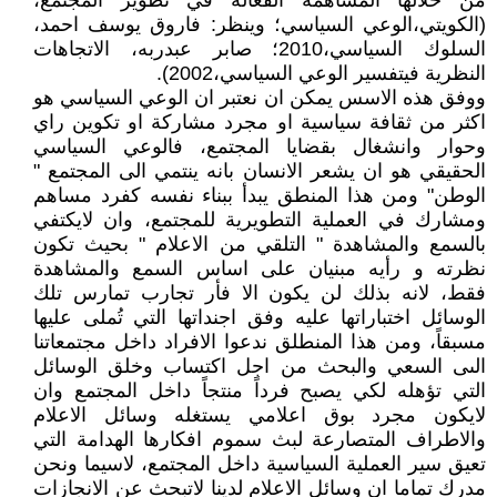
من خلالها المساهمة الفعالة في تطوير المجتمع،
(الكويتي،الوعي السياسي؛ وينظر: فاروق يوسف احمد،
السلوك السياسي،2010؛ صابر عبدربه، الاتجاهات
النظرية فيتفسير الوعي السياسي،2002).
ووفق هذه الاسس يمكن ان نعتبر ان الوعي السياسي هو
اكثر من ثقافة سياسية او مجرد مشاركة او تكوين راي
وحوار وانشغال بقضايا المجتمع، فالوعي السياسي
الحقيقي هو ان يشعر الانسان بانه ينتمي الى المجتمع "
الوطن" ومن هذا المنطق يبدأ ببناء نفسه كفرد مساهم
ومشارك في العملية التطويرية للمجتمع، وان لايكتفي
بالسمع والمشاهدة " التلقي من الاعلام " بحيث تكون
نظرته و رأيه مبنيان على اساس السمع والمشاهدة
فقط، لانه بذلك لن يكون الا فأر تجارب تمارس تلك
الوسائل اختباراتها عليه وفق اجنداتها التي تُملى عليها
مسبقاً، ومن هذا المنطلق ندعوا الافراد داخل مجتمعاتنا
الىى السعي والبحث من اجل اكتساب وخلق الوسائل
التي تؤهله لكي يصبح فرداً منتجاً داخل المجتمع وان
لايكون مجرد بوق اعلامي يستغله وسائل الاعلام
والاطراف المتصارعة لبث سموم افكارها الهدامة التي
تعيق سير العملية السياسية داخل المجتمع، لاسيما ونحن
مدرك تماما ان وسائل الاعلام لدينا لاتبحث عن الانجازات