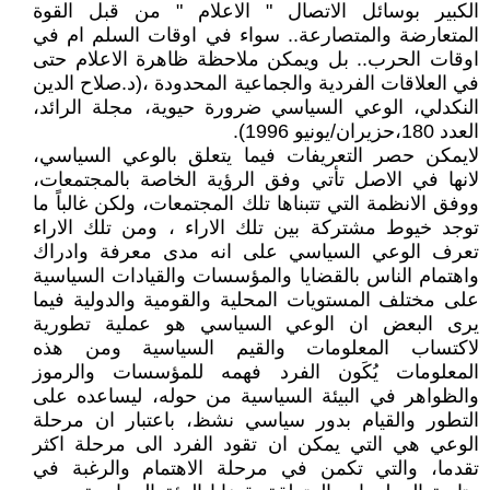
الكبير بوسائل الاتصال " الاعلام " من قبل القوة
المتعارضة والمتصارعة.. سواء في اوقات السلم ام في
اوقات الحرب.. بل ويمكن ملاحظة ظاهرة الاعلام حتى
في العلاقات الفردية والجماعية المحدودة ،(د.صلاح الدين
النكدلي، الوعي السياسي ضرورة حيوية، مجلة الرائد،
العدد 180،حزيران/يونيو 1996).
لايمكن حصر التعريفات فيما يتعلق بالوعي السياسي،
لانها في الاصل تأتي وفق الرؤية الخاصة بالمجتمعات،
ووفق الانظمة التي تتبناها تلك المجتمعات، ولكن غالباً ما
توجد خيوط مشتركة بين تلك الاراء ، ومن تلك الاراء
تعرف الوعي السياسي على انه مدى معرفة وادراك
واهتمام الناس بالقضايا والمؤسسات والقيادات السياسية
على مختلف المستويات المحلية والقومية والدولية فيما
يرى البعض ان الوعي السياسي هو عملية تطورية
لاكتساب المعلومات والقيم السياسية ومن هذه
المعلومات يُكَون الفرد فهمه للمؤسسات والرموز
والظواهر في البيئة السياسية من حوله، ليساعده على
التطور والقيام بدور سياسي نشظ، باعتبار ان مرحلة
الوعي هي التي يمكن ان تقود الفرد الى مرحلة اكثر
تقدما، والتي تكمن في مرحلة الاهتمام والرغبة في