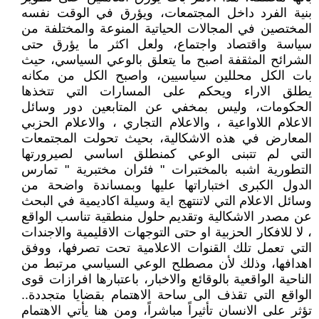
بنية الفرد داخل المجتمعات، ويؤرق في الوقت نفسه
المختصين في المجالات الحياتية المنوعة والمختلفة من
سياسة واقتصاد واجتماع، ولعل اكثر ما يؤرق حتى
الشرائح المثقفة اصبح ما يتعلق بالوعي السياسي، حيث
بات الكل محللين سياسيين، واصبح الكل من مكانه
يطلق الاراء ويحكم على المسارات التي تتخذها
الحكومات، وليس بمخفي عن المتابعين دور وسائل
الاعلام اللاواعية ، والاعلام التجاري ، والاعلام الحزبي
المعارض في هذه الاشكالية، بحيث تحولت المجتمعات
التي لم تتبنى الوعي كمنطلق اساسي لصيرورتها
التطورية اشبه بالمختبرات " فئران مختبرية " تمارس
الدول الكبرى اختباراتها عليها وبمساندة واضحة من
وسائل الاعلام التي لاتنتهج اية وسيلة اكاديمية في البحث
عن مصدر الاشكالية وتقديم حلول منطقية تناسب الواقع
، لا للافكار الحزبية او حتى التوجهات الاقليمية والاجندات
التي تعمل تلك القنوات الاعلامية تحت تصرفها، ووفق
اهدافها، وذلك لأن مصطلح الوعي السياسي مرتبط من
الناحية الواقعية بالوقائع والاخبار، باعتبارها افرازات قوى
الواقع التي تقذف الى ساحة الاهتمام بقضايا متجددة..
تؤثر على الانسان تأثيراً مباشراً، ومن هنا يأتي الاهتمام