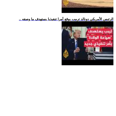
.. الرئيس الأمريكي دونالد ترمب يوقع أمرا تنفيذيا يستهدف ما وصفه