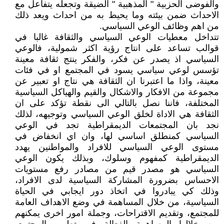
والفوضى الحزبية " المذهبية " الضيقة وتجعله يتفاعل مع
الاحداث ضمن بيئته وما يحيط به من احداث ويعد ذلك
من اهم وظائف الوعي السياسي.
تتداخل معطيات الوعي السياسي والثقافة غالبا في
قوالب تساعد على انتاج رؤية اكثر شمولية، فالوعي
السياسي اذ يصدر عن فكر، والفكر ينتج ثقافة معينة
تؤسس لوعي سياسي يسود في المجتمع او في فئات
معينة، واذا ما اعتبرنا ان الثقافة هي نتاج او تعبير عن
مجموعة من الافكار والاشكال والقيم والهياكل السياسية
المختلفة، فاننا نصل بالتالي الى نقطة تؤكد على ان
الثقافة هي الاداة لخلق الوعي السياسي وتوجيهه، لذلك
نجد بان المجتمعات الديمقراطية تجد في الوعي
السياسي كمنطلق اساسي لها، وان اي انخفاض في
مستوى الوعي السياسي للافراد والمواطنين يهدد
الديمقراطية كمفهوم وسلوك، وبذلك يكون الوعي
السياسي هو مصدر قيم من مصادر رفع مستويات
الاحساس بضرورة المشاركة السياسية لدى الافراد،
وذلك كي يبادروا في اتخاذ دور ايجابي في الحياة
السياسية، من خلال المساهمة في وضع الاهداف العامة
للمجتمع، وتقديم الاقتراحات، وجملة امور اخرى يمكنهم