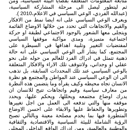
متابعة المعلومات المتعلقة بقضايا البيئة السياسية، ومن
ثم ليتطور ليصل الى مرحلة المشاركة السياسية،
(عبدالله الفردي، الوعي السياسي في الاعلام،2010 ).
ويعرف الوعي السياسي على انه ايضا نمط من الافكار
والقيم والاتجاهات التي تحدد من خلالها الاوضاع القائمة
ويتجلى معها الشعور بالوجود الاجتماعي لطبقة او حركة
اجتماعية متميزة، ومدى مواكبة موقفها السياسي
لمفتضيات التغيير وتلبية اهدافها في السيطرة على
المجتمع، كما يشار الى الوعي السياسي على انه حالة
ذهنية تتمثل في ادراك الفرد للعالم من حوله على نحو
عقلي او وجداني، ولاتتوقف تلك الاراء والافكار المتعلقة
بالوعي السياسي عند تلك المحددات السابقة، بل تذهب
الى ان الوعي السياسي عند المواطن والمجتمع هو نظرة
الانسان تجاه محيطه وكيف يقرأه وما يتضمن هذه النظرة
من معارف سياسية وقيم واتجاهات تتيح للانسان ان
يدرك اوضاع مجتمعه ويحللها، ويحكم عليها، ويحدد
موقفه منها والتي تدفعه الى العمل من اجل تغييرها
وتطويرها والحفاظ عليها والابقاء على احسن الاوضاع
المتطورة فيها بما يخدم مصلحة معينة وبالتالي تصبح
الرؤية الشاملة للبيئة السياسية والاقتصادية والثقافية
والوطنية والعالمية، ومن ادراك الواقع الداخلي المحلي