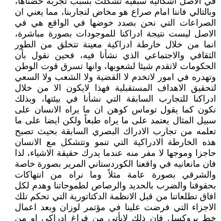
في الاصل اشكالية سبقية تشكلت بسبب تجربة خضناها،
وبالتالي فاننا امام صراع هو مخاض لتجاربنا، مما يعني ان
الصراعات التي نحن بصدد خوضها في الواقع هي في
الاصل ليست نتيجة ادراكنا للموجودات بصورة مباشرة،
انما من خلال خارطة ادراكية معينة تتخلق من الطور
الثقافي والاجتماعي الذي نشأنا فيه، فحين نقول بأن
الحكومات لاتقدم شيئا لشعوبها، وانها تسرق قوت الوطن
وتهدره في امور لاتخدم لا القضية ولا الشعب ولا السعي
لتحقيق الاهداف المستقبلية فهذا لايكون الا من خلال
ادراكنا للتجارب السابقة التي نشأنا في بيئتها، وبذلك
نكون كما يقول توماس كوهن ان ما يراه الانسان على
سبيل المثال يعتمد على ما يراه طبعاً ولكن ايضا على ما
تعلمه من تجارب الادراك البصري السابقة بحيث تصبح
هذه الخارطة الادراكية التي تنمو وتتشكل مع الانسان
حاجزا وموجها لا مفر منه عندما يدرك حقيقة الاشياء، لذا
فان مانعانيه في واقعنا الكوردستاني المرير بصورة خاصة
والشرقي بصورة عامة مثلاً وما نراه من انتهاكات
بحقوقنا والضرب بالحديد والرصاص لطموحاتنا وهدم لكل
افاق تطلعاتنا من قبل الانظمة الدكتاتورية التي تحكم تلك
الاجزاء التي فرضت علينا في مؤتمر لوزان وبعد اعمال
خط بروكسل فان ذلك لايأتي من فراغ ادراكي او من