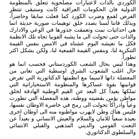
الكوردي بالذات لاعتبارات مصلحوية تتعلق بالمنظومة
الدولية فان الحكومات العراقية كانت وستبقى تنتظر
الفرص لقمع وضرب الكورد كما فعلت سابقا وحاضراً،
وبذلك فاننا لسنا بصدد خلق توهيمات صورية حديثة انما
هي احداثيات نمت وتعمقت جذورها في الوعي والادارك
والذات حتى تحولت الى ما يشبه الفوبيا تجاه تلك الانظمة
فكل ما نعيشه اليوم عشناه في الامس بنفس القيمة
التنكرية لنا، وبنفس القيمة القمعية لنا، ولكن بشكل اكثر
تطوراً.
وهذا ليس بحال الشعب الكوردستاني فحسب انما هو
حال اغلب الشعوب الشرق اوسطية التي تعاني من
المعضلة ذاتها لاسيما مع انظمتها الدكتاتورية التي تفرض
قوانينها بقوة عساكرها والمنظومة الاستخباراتية التي
تملكها بعيداً كل البعد عن القيم الوطنية الهادفة لخلق
مواطن يؤمن بقضيته ووطنه، هذه المعضلة التي تطورت
وعياً وادراكاً تحولت الى رمح في خاصرة الاوطان نفسها،
فليس هناك وطن لايهرب مواطنوه منه الى اوطان اخرى
بعيدة سعياً للامان والسلام والعيش الانساني و بعيداً عن
التعنت القومي والديني المذهبي والقبلي الانتمائي
والسلطوي الدكتاتوري.