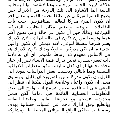
علاقة كبيرة بالحالة الروحانية وهنا لانقصد بها الروحانية
الدينية انما الاشارة الى تلك الدرجة من الادراك حين
يصبح العالم الفيزئائي غير عائقاً لحدود الفهم وبمعنى اخر
ان يكون المرء مدركا للعالم الميتافيزيقي حيث تأخذ
التفاعلات الروحية والتعلم مكان التجارب المعرفية
الفيزئائية وبذلك حين ان تكون في حالة وعي تصبح اكثر
عمقا وتوسعا من ان تكون في حالة ادراك ، لان الادراك
يعتبر شرطا مسبقاً للوعي، لانه لايمكن ان نكون واعين
لشيء ما ان نكن مدركين له اولاً، وبذلك يكون الادراك هو
في الاساس مفهوم ذو ارتباط ملموس اي ان له دلالة
ذات تعبير جسدي، فحين تدرك قيمة الاشياء تقرر اي خيار
تتخذه تجاهها او اي فعل تمارسه وفق معطياتها الادراكية
السبقية وهذا بالتالي وبحسب بعض الدراسات يقودنا الى
القول بان تكون مدركا ليس بالضرورة ان يقابل او يساوي
معنى ان تكون واعياً ، وخلاصة القول يمكننا ان ننظر الى
الوعي على انه نافذة صغيرة تسمح لنا بالولوج الى بعض
المعلومات الحسابية القائمة في دماغنا لكن ضمن
محدودية تنسجم مع تجربتنا القائمة وحاجتنا البقائية
وبالطبع وفق ادارك ناجم عن عمليات حسابية بهدف
رسم قالب يحاكي الواقع الفيزئائي المحيط بنا، ومشاركة