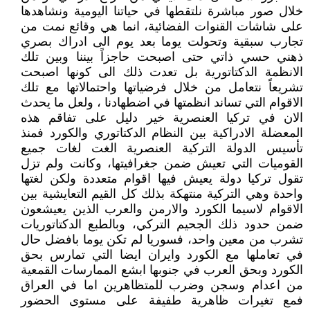
خلال صور مباشرة نلتقطها في حياتنا اليومية ونشاهدها
على شاشات القنوات الفضائية، انما هي وقائع نمت من
تجارب سبقية وتحولت يوما بعد يوم الى ادراك بصري
ذهني حسي ذاتي حتى اصبحت حاجزاً بيننا وبين تلك
الانظمة الدكتاتورية بل تعدت ذلك الى كونها اصبحت
تشريعاً نتعامل من خلال فرضياتها واحتمالاتها مع تلك
الاقوام التي تساند انظمتها في اضطهادنا ، ولعل ما يحدث
الان في تركيا العنصرية خير دليل على تفاقم هذه
المعضلة الادراكية بين النظام الدكتاتوري والكورد فمنذ
تأسيس الدولة التركية العنصرية الغت لغات جميع
القوميات التي تعيش ضمن جغرافيتها، وكانت ولم تزل
تقول تركيا دولة يعيش فيها اقوام متعددة ولكن لغتها
واحدة وهي التركية منتهكة بذلك كل القيم التعايشية بين
الاقوام لاسيما الكورد والارمن والعرب الذين يعيشعون
ضمن حدود ذلك الجحيم التركي، وبالطبع الدكتاتوريات
تشرب من معين واحد، فسوريا لم تكن يوما بافضل حال
في تعاملها مع الكورد وايران ايضا التي تمارس بحق
الكورد وبحق العرب في جنوبها ابشع الممارسات القمعية
من اعدام وسجن وضرب للمتظاهرين اما في العراق
فمع تغيرات ظاهرية طفيفة على مستوى الحضور