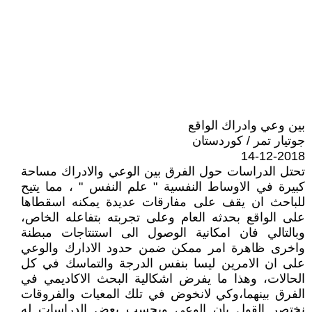
بين وعي وادراك الواقع
جوتيار تمر / كوردستان
14-12-2018
تحتل الدراسات حول الفرق بين الوعي والادراك مساحة
كبيرة في الاوساط النفسية " علم النفس " ، مما يتيح
للباحث ان يقف على مفارقات عديدة يمكنه اسقطاها
على الواقع بحدثه العام وعلى تجربته بتفاعله الخاص،
وبالتالي فان امكانية الوصول الى استنتاجات مبطنة
واخرى ظاهرة امر ممكن ضمن حدود الادارك والوعي
على ان الامرين ليسا بنفس الدرجة والتماسك في كل
الحالات، وهذا ما يفرض اشكالية البحث الاكاديمي في
الفرق بينهما،وكي لانخوض في تلك المعيات والفروقات
نختصر القول بان الوعي وبحسب بعض الدراسات له