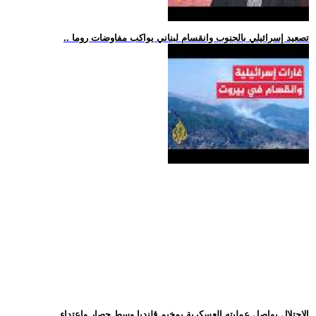
.. تصعيد إسرائيلي بالجنوب وانقسام لبناني يواكب مفاوضات روما
.. الاحتلال يواصل عمليته العسكرية بمخيم قلنديا وسط حصار واعتداء