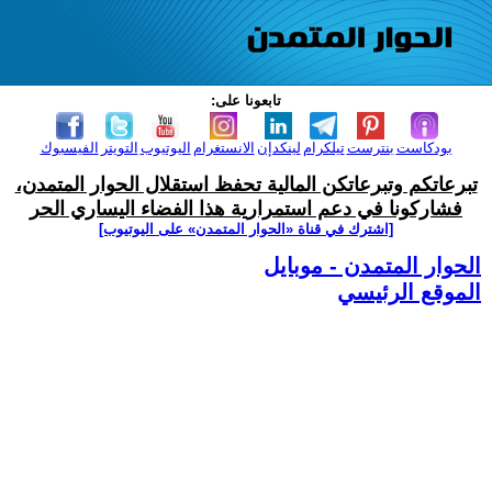
تابعونا على:
بودكاست
بنترست
تيلكرام
لينكدإن
الانستغرام
اليوتيوب
التويتر
الفيسبوك
تبرعاتكم وتبرعاتكن المالية تحفظ استقلال الحوار المتمدن،
فشاركونا في دعم استمرارية هذا الفضاء اليساري الحر
[اشترك في قناة ‫«الحوار المتمدن» على اليوتيوب]
الحوار المتمدن - موبايل
الموقع الرئيسي