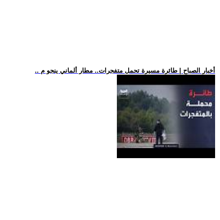
.. أخبار الصباح | طائرة مسيرة تحمل متفجرات.. مطار ألماني ينجو م