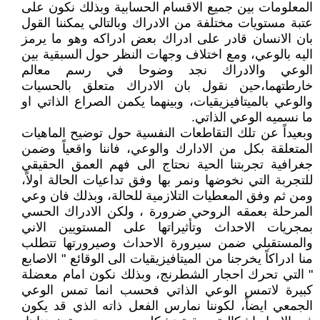
المعلومات بين جميع الاقسام الحسابية وبذلك نكون على
عتبة مستويات مختلفة من الادراك وبالتالي يمكننا القول
بان الانسان قادر على ادراك بعض ادراكه وهو ما يرمز
اليه بالوعي، ومع اختلاف وجهات النظر حول السبقية بين
الوعي والادراك نجد وضوحا في رسم معالم
خارطتهما،حين نقول بان الادراك متعلق بالحسيات
والوعي بالميتافيزيقيات، وبينهما يكمن الصراع الذاتي او
ما نسميه الوعي الذاتي.
وبعيداً عن تلك التقاطعات النفسية حول توضيح الماهيات
المتعلقة بكل من الادارك والوعي، فاننا واقعياً وضمن
جغرافية تجربتنا الحية نحتاج الى فهم العمق الحقيقي
للتجربة التي نخوضها ونمر بها وفق تداعيات الحالة اولاً،
ومن ثم وفق المعطيات التلازمية للحالة، وبذلك فان وعي
المرحلة بعمقه الروحي ضرورة ، ولكن الادراك الحسي
بمجريات الاحداث وتأثيراتها على المستويين الاني
والمستقبلي ضمن سيرورة الاحداث وصيرورتها تتطلب
منا ادراكاً يخرجنا من الميتافيزيقيات الى الوقائع " الاصابع
" التي تحرك احجار الشطرنج، وبذلك نكون امام معضلة
كبيرة لاتمس الوعي الذاتي فحسب انما تمس الوعي
الجمعي ايضاً، لكوننا نمارس الفعل ذاته الذي قد يكون