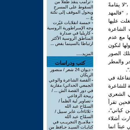
-
ترامب ينقذ طفلا من
لا يمَامةً
السقوط على المسرح
ويحول الموقف إلى نكتة
 ، "فالمهد
ع ...
غلت عليها
-
خمسة انقلابات غيّرت
وجه الإمبراطورية الروسية
ت الشاعرة
-
كاريليا في صدارة
ها مع عدم
المناطق الروسية الأكثر
ارتباطا بالسينما بفض ...
لها لنكون
تلك الصور
المزيد.....
حر والمطر
كتب ودراسات
.
-
ديوان 24 شعر / منصور
الريكان
تفاعلة في
-
القصة الشاعرة والوعي
الجمعي الحداثي/ مقاربة
ة للشاعرة
في دور القصة الش ... /
غي الشعري
ربيحة الرفاعي
-
تصاوير لية الظمأ /
فحين تقرأ
السمّاح عبد الله
ن كياني"،
-
ثلاثاءات عابر سبيل /
السمّاح عبد الله
ارت أشلاء
-
ملامــح التجريــب في
عبثاً انما
كتابـات السيـد حـافظ من