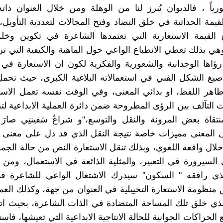
ورياً ، فالديوان يُبرز لنا من الوهلة ومن خلال العنوان ذا
قيمة الحداثية في خلق التضاد وفتح المجالات لتعددية التأويل
 القيمة الاستعارية التي تعتمدها الشاعرة في تكوين وخلق
هي بذلك تعطي الانطباع الواعي حول الماهية والكيفية التي تر
رؤاها الوجدانية والشعورية والفكرية لكون ان الاستعارة في 
غ الشكل الفني في استعمالاته البلاغية الكبرى، حيث تحمل
ظاهر اللفظ، او بدائي المعنى، وفي الوقت نفسه تعمل الاس
التآلف بين الرؤى المطروحة ضمن دائرة العملية الابداعية 
منتقاة بعض المرونة والنقل والتوسع،"و شراعُ سَفينتِي صارَ س
المعنى مميزات خاصة نتيجة النقل الذي قد دل على معنى اخ
لال واقعه اللغوي، وبذلك تنقل الاستعارة النص من حالة الجم
 السيرورة في التعبير، والمثلية الذائعة في الاستعمال، ومن
ذي رافقه " السكون" سيدرك الاشتغال الواعي للشاعرة 
فق منظومة الاستعارة التخييلية في العنوان من جهة، وكذلك ال
الذي خلق تلك المساحة المتضادة في الذات الشاعرة، بحيث ات
الحراكات الجوانية للحالة الانتاجية الابداعية التي تعيشها، فاس