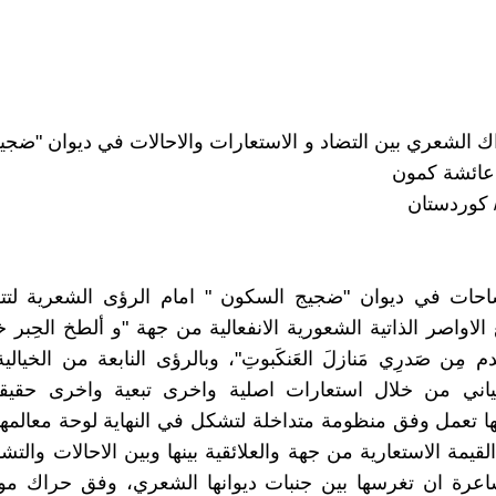
اك الشعري بين التضاد و الاستعارات والاحالات في ديوان "ضج
عائشة كمون
/ كوردستان
ساحات في ديوان "ضجيج السكون " امام الرؤى الشعرية لت
 الاواصر الذاتية الشعورية الانفعالية من جهة "و ألطخ الحِبر
م مِن صَدرِي مَنازلَ العَنكَبوتِ"، وبالرؤى النابعة من الخيالي
لعياني من خلال استعارات اصلية واخرى تبعية واخرى حقيق
لها تعمل وفق منظومة متداخلة لتشكل في النهاية لوحة معالمه
قيمة الاستعارية من جهة والعلائقية بينها وبين الاحالات والتش
عرة ان تغرسها بين جنبات ديوانها الشعري، وفق حراك موفق