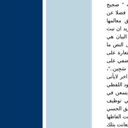
ته " ضجيج
، فضلا عن
 معالمها
يد ان تبث
البيان هي
 النص ما
تعارة على
لتضفي على
َجِين.."،
ر لايأتى
ود اللفظي
 يتمعن في
في توظيف
عمق الحسي
ت الفاظها
تعانت بتلك