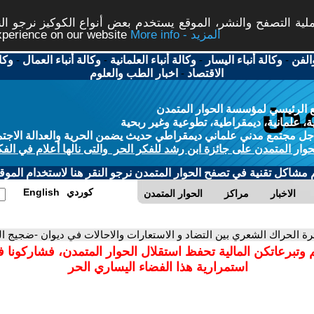
ة التصفح والنشر، الموقع يستخدم بعض أنواع الكوكيز نرجو النق
More info - المزيد
experience on our website
الفن
-
وكالة أنباء اليسار
-
وكالة أنباء العلمانية
-
وكالة أنباء العمال
-
وكا
الاقتصاد
-
اخبار الطب والعلوم
 الرئيسي لمؤسسة الحوار المتمدن
، علمانية، ديمقراطية، تطوعية وغير ربحية
ل مجتمع مدني علماني ديمقراطي حديث يضمن الحرية والعدالة الاجتم
حوار المتمدن على جائزة ابن رشد للفكر الحر والتى نالها أعلام في الفك
م مشاكل تقنية في تصفح الحوار المتمدن نرجو النقر هنا لاستخدام الموقع
كوردي
English
الاخبار
مراكز
الحوار المتمدن
ئرة الحراك الشعري بين التضاد و الاستعارات والاحالات في ديوان -ضجيج
 وتبرعاتكن المالية تحفظ استقلال الحوار المتمدن، فشاركونا 
استمرارية هذا الفضاء اليساري الحر