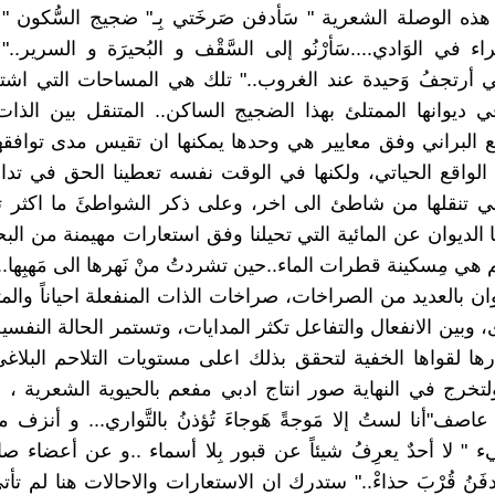
هذه الوصلة الشعرية " سَأدفن صَرخَتي بِـ" ضجيج السُّكون " ،"
 في الوَادي....سَأرْنُو إلى السَّقْف و البُحيرَة و السرير.."
إنّي أرتجفُ وَحيدة عند الغروب.." تلك هي المساحات التي اشت
 ديوانها الممتلئ بهذا الضجيج الساكن.. المتنقل بين الذا
ع البراني وفق معايير هي وحدها يمكنها ان تقيس مدى توافق
 الواقع الحياتي، ولكنها في الوقت نفسه تعطينا الحق في تداو
لتي تنقلها من شاطئ الى اخر، وعلى ذكر الشواطئَ ما اكثر 
ا الديوان عن المائية التي تحيلنا وفق استعارات مهيمنة من الب
م هي مِسكينة قطرات الماء..حين تشردتُ منْ نَهرها الى مَهبِها.."
ان بالعديد من الصراخات، صراخات الذات المنفعلة احياناً والم
 وبين الانفعال والتفاعل تكثر المدايات، وتستمر الحالة النفسي
ها لقواها الخفية لتحقق بذلك اعلى مستويات التلاحم البلا
تخرج في النهاية صور انتاج ادبي مفعم بالحيوية الشعرية ، 
"أنا لستُ إلا مَوجةً هَوجاءَ تُؤذنُ بالتَّواري... و أنزف م
 " لا أحدٌ يعرِفُ شيئاً عن قبور بِلا أسماء ..و عن أعضاء ص
ُدفَنُ قُرْبَ حذاءْ.." ستدرك ان الاستعارات والاحالات هنا لم تأتي 