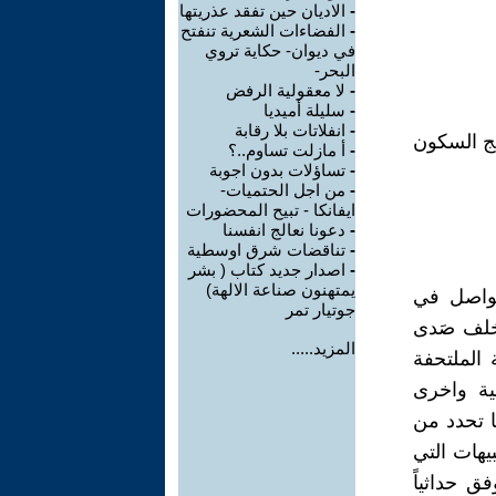
-
الاديان حين تفقد عذريتها
-
الفضاءات الشعرية تنفتح
في ديوان- حكاية تروي
البحر-
-
لا معقولية الرفض
-
سليلة أميديا
-
انفلاتات بلا رقابة
يج السكون
-
أ مازلت تساوم..؟
-
تساؤلات بدون اجوبة
-
من اجل الحتميات-
ايفانكا - تبيح المحضورات
-
دعونا نعالج انفسنا
-
تناقضات شرق اوسطية
-
اصدار جديد كتاب ( بشر
يمتهنون صناعة الالهة)
تواصل في
جوتيار تمر
 خلف صَدى
المزيد.....
ة الملتحفة
ية واخرى
ا تحدد من
بيهات التي
 حداثياً