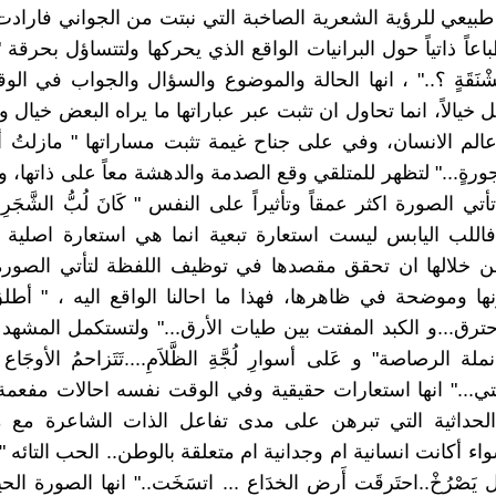
طبيعي للرؤية الشعرية الصاخبة التي نبتت من الجواني فاراد
عاً ذاتياً حول البرانيات الواقع الذي يحركها ولتتساؤل بحرقة " هَ
ْنَقَةٍ ؟.." ، انها الحالة والموضوع والسؤال والجواب في ال
قل خيالاً، انما تحاول ان تثبت عبر عباراتها ما يراه البعض خيال
عالم الانسان، وفي على جناح غيمة تثبت مساراتها " مازلت
ورةٍ..." لتظهر للمتلقي وقع الصدمة والدهشة معاً على ذاتها،
أتي الصورة اكثر عمقاً وتأثيراً على النفس " كَانَ لُبُّ الشَّجَر
فاللب اليابس ليست استعارة تبعية انما هي استعارة اصلية
ن خلالها ان تحقق مقصدها في توظيف اللفظة لتأتي الصور
 وموضحة في ظاهرها، فهذا ما احالنا الواقع اليه ، " أطلق
أحترق...و الكبد المفتت بين طيات الأرق..." ولتستكمل المشهد 
 الرصاصة" و عَلى أسوارِ لُجَّةِ الظَّلاَمِ....تَتَزاحمُ الأوجَاع ...
َمْتي..." انها استعارات حقيقية وفي الوقت نفسه احالات مفعمة
الحداثية التي تبرهن على مدى تفاعل الذات الشاعرة مع م
ء أكانت انسانية ام وجدانية ام متعلقة بالوطن.. الحب التائه " 
لال يَصْرُخْ..احتَرقَت أَرض الخدَاع ... اتسَخَت.." انها الصورة ال