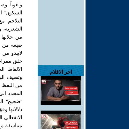
ولغوياً وص
السكون" ال
التلاحم مع
الشعرية، و
من خلالها 
صيغة من صي
لايبدو من 
خلق ممرات 
الالفاظ ال
اخر الافلام
وتضيف الى 
من اللفظ خ
المحدد الى
"ضجيج" ال
دلالاتها و
الانفعالي 
متناسقة مع 