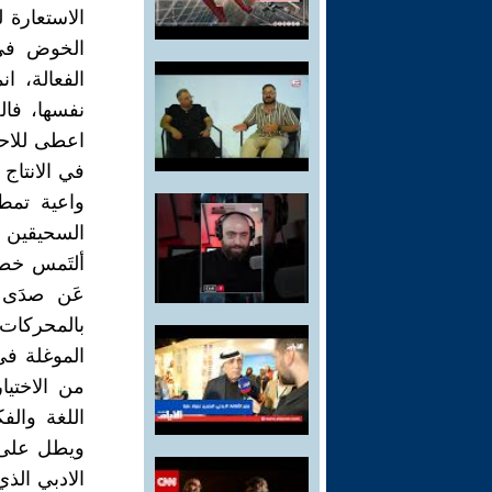
الاستعارة 
الخوض في ا
الفعالة، ا
نفسها، فال
اعطى للاحا
في الانتاج 
واعية تمط 
السحيقين و
ألتَمس خطو
عَن صدَى 
بالمحركات ا
الموغلة في
من الاختيا
اللغة والف
ويطل على م
الادبي الذي