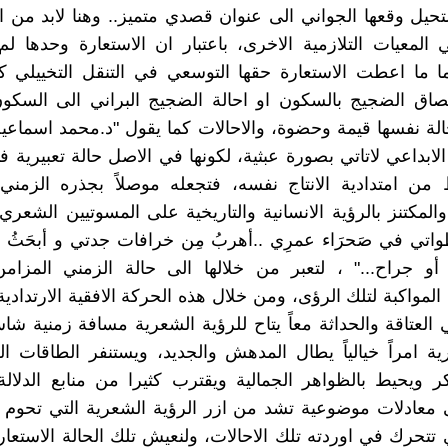
لتحيل وقعها الجواني الى عنوان قصدي متميز.. وهنا لابد من ا
لمعيات التلازمية الاخرى، باعتبار ان الاستعارة وحدها ل
نما ما اعطت الاستعارة حقها التوسعي في التنقل التخييلي كا
صاق الضجيج بالسكون او احالة الضجيج البراني الى السكون
لة نفسها قيمة وحضوة، والاحالات كما يقول "د.محمد اسماع
الابداعي لاتاتي بصورة عبثية، لكونها في الاصل حالة تعبيرية ف
من امتدادية الانتاج نفسه، فتجعله موصلاً بجذره الزمني 
المكتنز بالرؤية الانسانية والتاريخية على المسوتيين الشعري 
اتي في صَحرَاء عمرِي ..أهربُ مِن خرافات جدتي و أبحَثُ ف
أو جراح..." ، لتعبر من خلالها الى حالة الزمني المزامن
لمواكبة لتلك الرؤى، ومن خلال هذه الحركة الافقية الارتدادية 
 العتاقة والحداثة معاً يتاح للرؤية الشعرية مسافة زمنية ش
رية امراً خيالياً يطال المدهش والجديد، ويستنفر الطاقات ا
كر ويحيط بالظواهر الجمالية ويقترب كثيرا من منابع الدلالة 
عادلات موضوعية تشد من ازر الرؤية الشعرية التي تحوم في
 تتحرك في اوردته تلك الاحالات، ولنعيش تلك الحالة الاستعارية