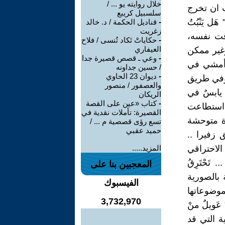
خلال روايته يو ... /
ت ان تخرج
سلسبيل كريبع
ل يَنْبُتُ
-
قناديل الحكمة / د. خالد
زغريت
وقت نفسه،
-
حكاياتْ تَكاد تُنسى / فلاح
العيفاري
 وغير ممكن
-
وعي ـ قصص قصيرة جدا
ُ أمشي في
/ حسين جداونه
-
ديوان 23 الحاوي
 وفي طريق
والعصفور / منصور
ِ يابسٌ في
الريكان
-
كتاب «عين على القصة
 استطاعت
القصيرة: تأملات نقدية في
ة متوحشة
تسع رؤى قصصية م ... /
حميد عقبي
 زفيرا ..
الاحتراقي
المزيد.....
 تَحْتَرِقُ
المعجبين بنا على
 بالصورية
الفيسبوك
وضوعاتها
3,732,970
عَويلٌ منْ
حية التي قد