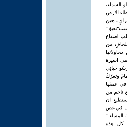
و السماء،
طاء الارض
اقٍ...حِين
حسب"نعيق"
غلب اصقاع
بلحافٍ من
محاولاتها
بقى اسيرة
و حَياتِي
امْ وثغرُكَ
ا في عمقها
ع ناجم من
تستطيع ان
قول في غص
ة المساء "
تُحيل كل هذه