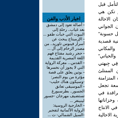
لتأمل قبل
م تكن هي
اخبار الأدب والفن
ن الاحالة
-
أصالة تعود إلى دمشق
 الجواني
بعد غياب.. رحلة إلى
يل حسونة"
البيوت التي خبأت طفو ...
-
الإرميتاج يبحث عن
نية قصدية
أسرار فينوس تاوريد.. من
والمكاني
مصدر الرخام إلى أل ...
-
حجر رشيد مفتاح فهم
والحياتي"
اللغة المصرية القديمة
-
القدس... معركة الرواية
ِي جِبهتي
التي لا يجوز أن نخسرها
 الممتلئ
-
بوتين يعلق على قصة
مؤثرة من يوم النصر:
المتزامنة
-وسيكون هناك حليب-
اسعة تجعل
-
الموسيقى تعانق
الجسور.. بطرسبورغ
لراقدة في
تستضيف مهرجان -جسور
وخزاناتها
لينينغر ...
-
الخارجية الروسية:
 الانتاج
الرواية الألمانية لتفجير
 الاحالية
-السيل الشمالي- ت ...