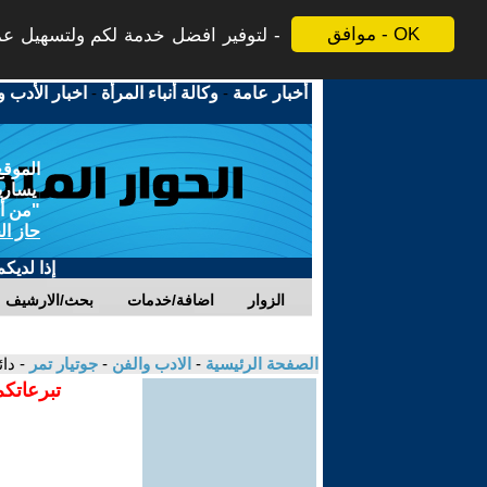
موافق - OK
لتوفير افضل خدمة لكم ولتسهيل عملي
أخبار عامة
-
وكالة أنباء المرأة
-
اخبار الأدب و
الموقع
يسارية
"من أج
حاز ال
إذا لديك
الزوار
اضافة/خدمات
بحث/الارشيف
الصفحة الرئيسية
-
الادب والفن
-
جوتيار تمر
- دا
تبرعاتكم