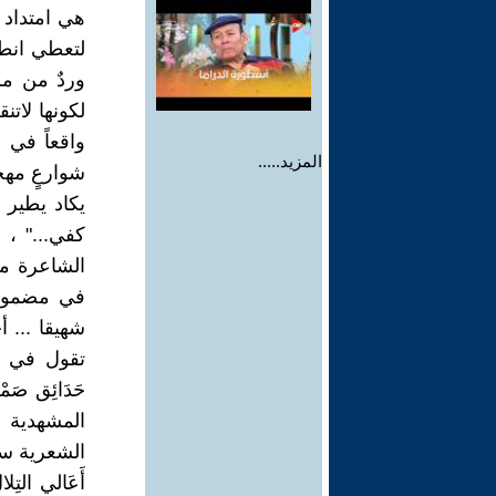
هي امتداد 
لتعطي انطبا
وردٌ من مش
لكونها لاتن
واقعاً في 
المزيد.....
شوارعٍ مهج
يكاد يطير ت
كفي..." ، 
الشاعرة م
في مضمونها
شهيقا ... 
تقول في نملة
حَدَائِق ص
المشهدية 
الشعرية سوا
أَعَالي التِ