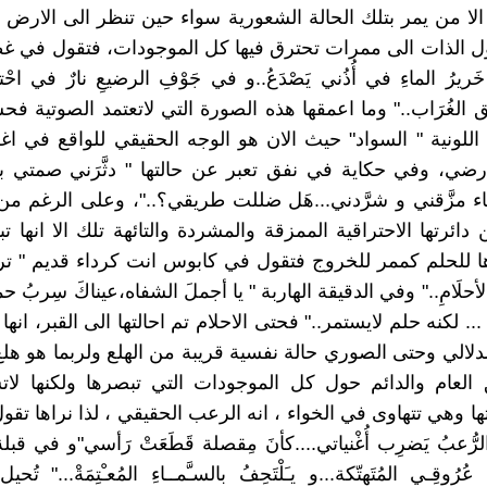
 الا من يمر بتلك الحالة الشعورية سواء حين تنظر الى الارض ا
ل الذات الى ممرات تحترق فيها كل الموجودات، فتقول في غ
يرُ الماءِ في أُذُني يَصْدَعُ..و في جَوْفِ الرضيعِ نارٌ في احْتر
يق الغُرَاب.." وما اعمقها هذه الصورة التي لاتعتمد الصوتية ف
اللونية " السواد" حيث الان هو الوجه الحقيقي للواقع في ا
رضي، وفي حكاية في نفق تعبر عن حالتها " دثَّرَني صمتي 
ياء مزَّقني و شرَّدني...هَل ضللت طريقي؟.."، وعلى الرغم من 
ائرتها الاحتراقية الممزقة والمشردة والتائهة تلك الا انها ت
ا للحلم كممر للخروج فتقول في كابوس انت كرداء قديم " ترسُ
الأحلَامِ.." وفي الدقيقة الهاربة " يا أجملَ الشفاه،عيناكَ سِربُ حم
 ... لكنه حلم لايستمر.." فحتى الاحلام تم احالتها الى القبر، انه
دلالي وحتى الصوري حالة نفسية قريبة من الهلع ولربما هو هل
 العام والدائم حول كل الموجودات التي تبصرها ولكنها لا
تها وهي تتهاوى في الخواء ، انه الرعب الحقيقي ، لذا نراها ت
لرُّعبُ يَضرِب أُغْنياتي....كأنَ مِقصلة قَطَعَتْ رَأسي"و في قبل
تُ عُرُوقِـي المُتَهتّكة...و يـَلْتَحِفُ بالسـَّمــاءِ المُعـْتِمَةْ..." 