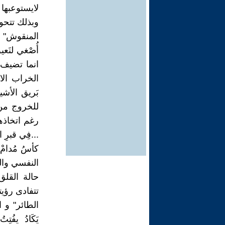
لايستوعبها
وبذلك تتحو
المنقوش" خَر
أُصْغي لنَع
انما تضيف 
الخراب الا
بَريق الأش
للخروج من د
رغم اتخاذه
...فِي قبرِ 
كأسُ مُدامْ
النفسي وال
حالة القلق
تتفادى رؤي
الطائر" و ا
يَكَادُ يفُتِ