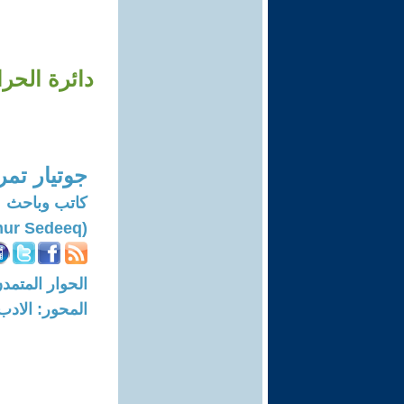
دائرة الحر
جوتيار تمر
كاتب وباحث
(Jotyar Tamur Sedeeq)
الحوار المتمدن-العدد: 5751 - 8
المحور: الادب