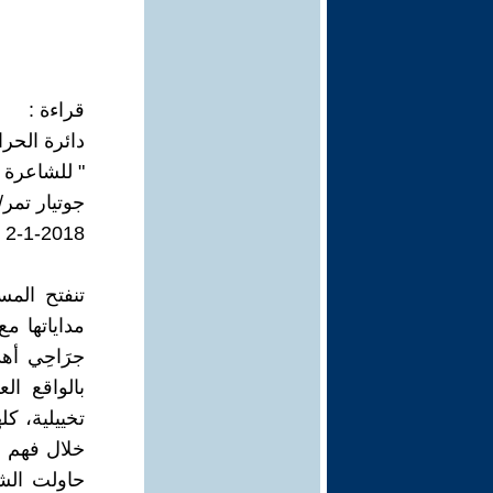
قراءة :
دائرة الحر
" للشاعرة 
جوتيار تمر
2-1-2018
تنفتح الم
مداياتها مع
جرَاحِي أهد
بالواقع ا
تخييلية، ك
خلال فهم ال
حاولت الشا