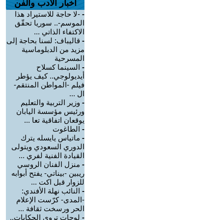
اخبار الأدب والفن
-
-لا حاجة للاستيراد هذا
الموسم-.. سوريا تحقّق
الاكتفاء الذاتي ...
-
قاليباف: لسنا بحاجة إلى
مزيد من الدبلوماسية
المسرحية
-
السينما كسلاح
أيديولوجي.. كيف يؤطر
فيلم -المواطن المنتقم-
ال ...
-
وزير التربية والتعليم
ورئيس مؤسسة اليابان
يوقعان اتفاقية تعا ...
-
الطاغوت
-
ماتياس يايسله يترك
الدوري السعودي ويتولى
القيادة الفنية لفري ...
-
منزل الفنان الروسي
ريبين -بيناتي- يفتح أبوابه
للزوار قبل اكت ...
-
النائب نهلة الأفندي:
-المدى- كرّست الإعلام
الحر ورسخت ثقافة ...
-
لوحات تروي الحكايات..