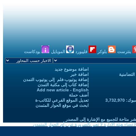
بنترست
بلوكر
فليبورد
الموبايل
بودكاست
اضافة موضوع جديد
التضامنية
اضافة خبر
إضافة يوتيوب-فلم إلى يوتيوب التمدن
إضافة كتاب إلى مكتبة التمدن
Add new article - English
أضف حملة
3,732,97
تعديل الموقع الفرعي للكاتب-ة
ابحث في موقع الحوار المتمدن
شر متاحة للجميع مع الإشارة إلى المصدر
ضاء هيئة الادارة لا تعبر بالضرورة عن رأي الحوار المتمدن