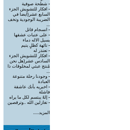
-
شطحة صوفية
-
افكار للتشويش الجزء
السابع عشر(ايضا في
الضريبة الوجودية وتخف
...
-
انسجام قاتل
-
على عتبات عشقها
يسيل الاله دماء
-
تائهة كظلٍ يتيم
-
تعتذر له
-
افكار للتشويش الجزء
السادس عشر(هل نحن
مُنتج عبثي لمخلوقات ذا
...
-
وجودنا رحلة متنوعة
العبادة
-
اخبريه بأنك عاشقة
فاشلة
-
إلهٌ يبتسم لكل ما يراه
-
تغازلين الله ..وترقصين
المزيد.....