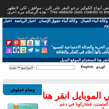
 أنواع الكوكيز نرجو النقر على الزر - موافق - لكي لاتظهر
This website uses cookies to ensure you ge
وكالة أنباء العمال
-
وكالة أنباء حقوق الإنسان
-
اخبار الرياضة
-
اخبار
لوم
التبرع للموقع - ادعمونا
حرية والعدالة الاجتماعية للجميع
"
تى نالها أعلام في الفكر والثقافة
قر هنا لاستخدام الموقع البديل
كوردي
English
وسام غملوش
لموبايل انقر هنا
 المتمدن، فشاركونا في دعم