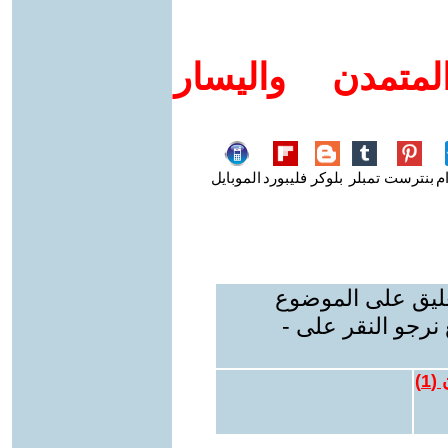
متمدن واليسار
م
بنترست
تمبلر
بلوكر
فليبورد
الموبايل
عليق على الموضوع
نرجو النقر على -
 (
1
)