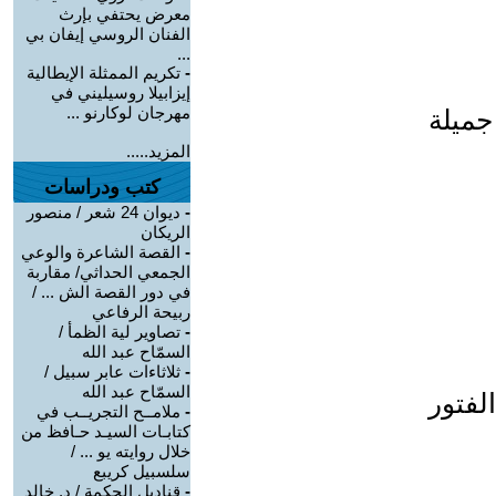
معرض يحتفي بإرث
الفنان الروسي إيفان بي
...
-
تكريم الممثلة الإيطالية
إيزابيلا روسيليني في
مهرجان لوكارنو ...
جميلة
المزيد.....
كتب ودراسات
-
ديوان 24 شعر / منصور
الريكان
-
القصة الشاعرة والوعي
الجمعي الحداثي/ مقاربة
في دور القصة الش ... /
ربيحة الرفاعي
-
تصاوير لية الظمأ /
السمّاح عبد الله
-
ثلاثاءات عابر سبيل /
السمّاح عبد الله
لفتور
-
ملامــح التجريــب في
كتابـات السيـد حـافظ من
خلال روايته يو ... /
سلسبيل كريبع
-
قناديل الحكمة / د. خالد