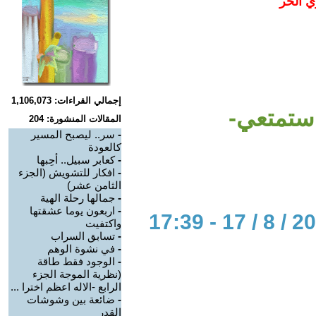
ي الحر
إجمالي القراءات: 1,106,073
استمتعي-
المقالات المنشورة: 204
-
سر.. ليصبح المسير
كالعودة
-
كعابر سبيل.. أحِبها
-
افكار للتشويش (الجزء
الثامن عشر)
-
جمالها رحلة الهية
-
اربعون يوما عشقتها
واكتفيت
-
تسابق السراب
-
في نشوة الوهم
-
الوجود فقط طاقة
(نظرية الموجة الجزء
الرابع -الاله اعظم اخترا ...
-
ضائعة بين وشوشات
القدر