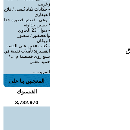
زغريت
-
حكاياتْ تَكاد تُنسى / فلاح
العيفاري
-
وعي ـ قصص قصيرة جدا
/ حسين جداونه
-
ديوان 23 الحاوي
والعصفور / منصور
الريكان
-
كتاب «عين على القصة
ق
القصيرة: تأملات نقدية في
تسع رؤى قصصية م ... /
حميد عقبي
المزيد.....
المعجبين بنا على
الفيسبوك
3,732,970