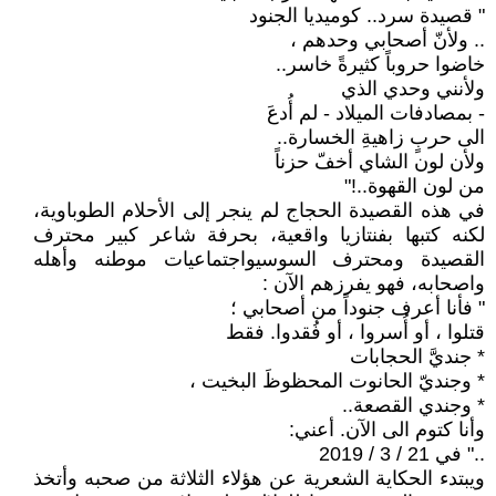
" قصيدة سرد.. كوميديا الجنود
.. ولأنّ أصحابي وحدهم ،
خاضوا حروباً كثيرةً خاسر..
ولأنني وحدي الذي
- بمصادفات الميلاد - لم أُدعَ
الى حربٍ زاهيةِ الخسارة..
ولأن لون الشاي أخفّ حزناً
من لون القهوة..!"
في هذه القصيدة الحجاج لم ينجر إلى الأحلام الطوباوية،
لكنه كتبها بفنتازيا واقعية، بحرفة شاعر كبير محترف
القصيدة ومحترف السوسيواجتماعيات موطنه وأهله
واصحابه، فهو يفرزهم الآن :
" فأنا أعرف جنوداً من أصحابي ؛
قتلوا ، أو أُسروا ، أو فُقدوا. فقط
* جنديَّ الحجابات
* وجنديّ الحانوت المحظوظَ البخيت ،
* وجندي القصعة..
وأنا كتوم الى الآن. أعني:
.." في 21 / 3 / 2019
ويبتدء الحكاية الشعرية عن هؤلاء الثلاثة من صحبه وأتخذ