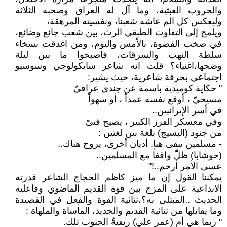
والحروب العبثية، وما آل له العراق وصحبه الثلاثة
وليعكس كل الم عاشه شعبنا، ونفسيته المرهقة،
ويلمح إلى التفاوت الطبقي الرث، بين شعب جائع وضائع،
في صخب الفضوة، بالأمس واليوم، ومن اغدقت بسخاء
سلطة النهب والسرقات، فاصبحوا ما بين ليلة
وضحها،اغنياء؟ قلت انه شاعر سايكولوجي وسوسيو
اجتماعي بحرفة شاعرية، حيث يشير:
" حكاية كوميدية باسمة عن جندي عراقيّ
مسيحيّ ، أوقع نفسه عمداً ، أو سهواً
في أسر الإيرانيين..
وفي معسكر الفرز الكبير ، يصيح فتىً
من جنود (البسيج) بلغة بين لغتين :
- مسلمين يبقى هنا. أديان أخرى، يروح هناك..
(خوشابا) ظلّ واقفاً مع المسلمين..
عسى الأمر أرحم..!"
يمكننا القول إن ما ميز كاظم الحجاج الشاعر قدرته
الابداعية على المزج بين قوة القديم الماضوي وفاعلية
الحديث ..المبتلى به؟،ثنائية القوة والفعل في القصيدة
وما يقابلها من ثنائية القديم والجديد، المأساة والملهاة :
" ربما هي أم (عمر علي) ريفيةُ الجنوب تلك.