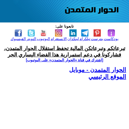
تابعونا على:
بودكاست
بنترست
تيلكرام
لينكدإن
الانستغرام
اليوتيوب
التويتر
الفيسبوك
تبرعاتكم وتبرعاتكن المالية تحفظ استقلال الحوار المتمدن،
فشاركونا في دعم استمرارية هذا الفضاء اليساري الحر
[اشترك في قناة ‫«الحوار المتمدن» على اليوتيوب]
الحوار المتمدن - موبايل
الموقع الرئيسي