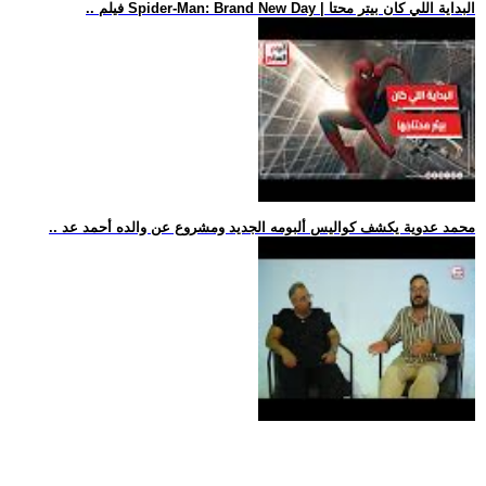
.. فيلم Spider-Man: Brand New Day | البداية اللي كان بيتر محتا
.. محمد عدوية يكشف كواليس ألبومه الجديد ومشروع عن والده أحمد عد