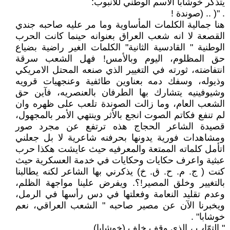
يتذكر خوشابا الاسم الوطني للأنبوب:
. "( .. (صوندة !
هنا جمالية الكلمات المأساوية وما مر عليه صاحبه جندي
القصعة لا انه شعب العراق بعنوانه حينما كانت الحرب
الوطنية " القادسية الثانية" الكلمات الغير راضية بضياع
حق المظلوم، اليوم وبالأمس! فهل الشعب سرقة
انتفاضته، ثورته في التغيير الذي صنعه المحتل الامريكي
وذيوله، وسفك دمه بعناوين طائفية وعنجهيات قرويه
وشيوفينيه يتشارك بها الطرفان بالعنصريه، فآين حق
الشعب العام، وما زالت الصوندة تلعب على ظهره وان
لم تنفع فكاتم الصوت انجع بالأثر وينتهي الأمر بالمجهول،
قصيدة الشاعر الحجاج هذه ترتفع عن مجرد صور
ومشاهدات فورية يدونها بحرفنه شاعرية لا بل جعلني
اتأمل كلماته الممتعة والمعرفيه حيث عايشت هكذا حرب
عبثية واعرف حكايات وحكايات في خدمة العسكرية حيث
كنت ( ج. م. ح. ق. خ) يذكرني بها الشاعر لكنه يطالبنا
بالتغيير وخلق المصير!؟. ويفرض علينا مواجهة الظلم،
وعدم تقليد النعامة وفعلتها في دس رأسها في الرمل،
ويخبرنا الآن عن مصير صاحبه " الشعب العراقي، نعم
خوشابا" .
" التوّاب ، الذي وقف خلف (خوشابا)