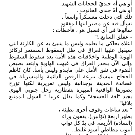
أو هي أم جنديّ الحجابات الشهيد.
أو هي أمّ جندي الحانوت ،
تلك التي دخلت معسكراً واسعاً ،
تسأل فيه عن مصير ابنها المفقود..
سألوها في أي فصيل هو ، فأخطأت :
- عفلق السابع..!"
اعلاه يحاكي ما يعلمه وليس ما يتنبئ به عن الكارثة التي
سيقبل عليها العراق في ظل السقوط المستمر لركائز
الهوية الوطنية واخلاقيات هذه الأمة بعد سقوط السقوط
وإلى الآن ينحدر العراق في غيهب الهاوية وابتعد بصيص
الضوء في نفق الأمل على مايبدو وليس يأسا. كان كاظم
الحجاج يتمسك بنزعة الرفض الدائمة والمتسربلة في
قصائدة الحديثة بوجدانية وليس تقريرية لكنها تؤرخ
بصورها الواقعية المبهرة بنفطازيه رجل جنوبي الهوى
يجيد "لغة الحسجة" وكما يقال عربيا " السهل الممتنع
بلاغيا"
" بعد ساعات وقوف أخرى بطيئة ،
يظهر اربعة (توّابين). يقفون وراء
(السادة) الأربعة. في يدّ كل تواب
أنبوب مطاطي أسود غليظ..