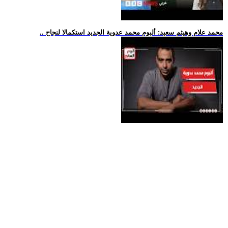
.. محمد علام وهيثم سعيد: ألبوم محمد عدوية الجديد استكمالا لنجاح