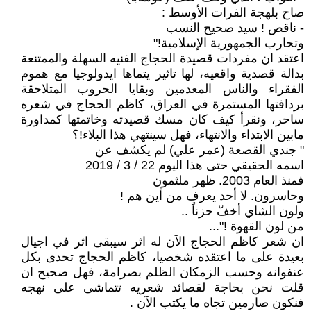
صاح بلهجة الفرات الأوسط :
- ناقص ! سيد صحيح النسب
وتحارب الجمهورية الإسلامية!"
اعتقد ان مفردات قصيدة الحجاج الفنيه السهلة والممتنعة
بدالة قصدية واقعيه، لها تاثير يتماها ايدولوجيا مع هموم
الفقراء والناس المعدمين وبقايا الحروب المتلاحقة
بردافتها المستمرة في العراق، كاظم الحجاج في شعره
ساحر، ونقرأ كيف كان مسك قصيدته وخاتمتها كمداورة
مابين الابتداء والانتهاء، فهل سينتهي هذا البلاء!؟
" جندي القصعة (عمر علي) لم يكشف عن
اسمه الحقيقي حتى هذا اليوم 22 / 3 / 2019
فمنذ العام 2003. ظهر ملثمون
وحاسرون. لا أحد يعرف من أين هم !
ولون الشاي أخفّ حزناً ..
من لون القهوة !"...
ان شعر كاظم الحجاج الآن له اثر سيبقى اثر في اجيال
بعيدة على ما اعتقده شخصيا، كاظم الحجاج تحدى بكل
عنفوانه وحسب الزمكان الظلم بصرامة، فهل صحيح ان
قلت نحن بحاجة لقصائد شعريه تتماشى على نهجه
فنكون صارمين تجاه ما يكتب الآن .