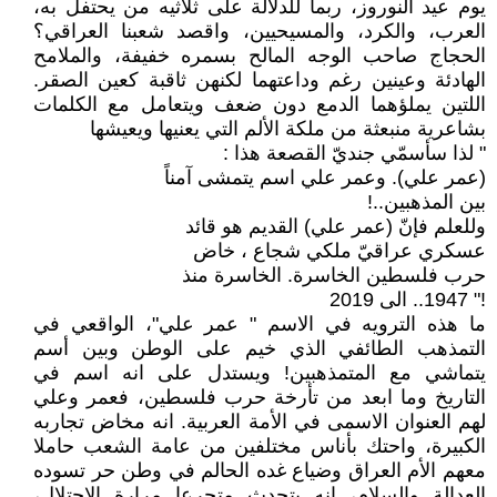
يوم عيد النوروز، ربما للدلالة على ثلاثيه من يحتفل به،
العرب، والكرد، والمسيحيين، واقصد شعبنا العراقي؟
الحجاج صاحب الوجه المالح بسمره خفيفة، والملامح
الهادئة وعينين رغم وداعتهما لكنهن ثاقبة كعين الصقر.
اللتين يملؤهما الدمع دون ضعف ويتعامل مع الكلمات
بشاعرية منبعثة من ملكة الألم التي يعنيها ويعيشها
" لذا سأسمّي جنديّ القصعة هذا :
(عمر علي). وعمر علي اسم يتمشى آمناً
بين المذهبين..!
وللعلم فإنّ (عمر علي) القديم هو قائد
عسكري عراقيّ ملكي شجاع ، خاض
حرب فلسطين الخاسرة. الخاسرة منذ
!" 1947.. الى 2019
ما هذه الترويه في الاسم " عمر علي"، الواقعي في
التمذهب الطائفي الذي خيم على الوطن وبين أسم
يتماشي مع المتمذهبين! ويستدل على انه اسم في
التاريخ وما ابعد من تأرخة حرب فلسطين، فعمر وعلي
لهم العنوان الاسمى في الأمة العربية. انه مخاض تجاربه
الكبيرة، واحتك بأناس مختلفين من عامة الشعب حاملا
معهم الأم العراق وضياع غده الحالم في وطن حر تسوده
العدالة والسلام، انه يتحدث متجرعا مرارة الاحتلال،