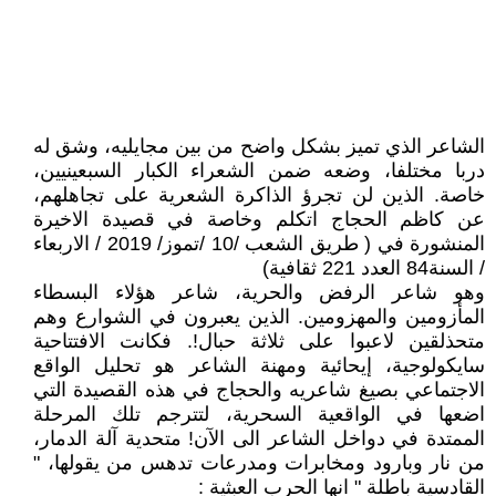
الشاعر الذي تميز بشكل واضح من بين مجايليه، وشق له
دربا مختلفا، وضعه ضمن الشعراء الكبار السبعينيين،
خاصة. الذين لن تجرؤ الذاكرة الشعرية على تجاهلهم،
عن كاظم الحجاج اتكلم وخاصة في قصيدة الاخيرة
المنشورة في ( طريق الشعب /10 /تموز/ 2019 / الاربعاء
/ السنة84 العدد 221 ثقافية)
وهو شاعر الرفض والحرية، شاعر هؤلاء البسطاء
المأزومين والمهزومين. الذين يعبرون في الشوارع وهم
متحذلقين لاعبوا على ثلاثة حبال!. فكانت الافتتاحية
سايكولوجية، إيحائية ومهنة الشاعر هو تحليل الواقع
الاجتماعي بصيغ شاعريه والحجاج في هذه القصيدة التي
اضعها في الواقعية السحرية، لتترجم تلك المرحلة
الممتدة في دواخل الشاعر الى الآن! متحدية آلة الدمار،
من نار وبارود ومخابرات ومدرعات تدهس من يقولها، "
القادسية باطلة " انها الحرب العبثية :