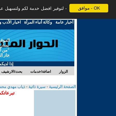
موافق - OK
لتوفير افضل خدمة لكم ولتسهيل عملي
أخبار عامة
-
وكالة أنباء المرأة
-
اخبار الأدب و
الموقع
يسارية
"من أج
حاز ال
إذا لديك
الزوار
اضافة/خدمات
بحث/الارشيف
الصفحة الرئيسية
-
سيرة ذاتية
-
ذياب مهدي مح
تبرعاتكم