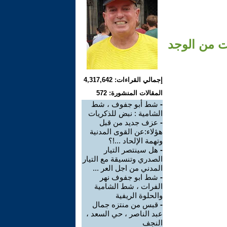
ت من الوجد
إجمالي القراءات: 4,317,642
المقالات المنشورة: 572
-
شط أبو جفوف ، شط
الشامية : نبض للذكريات
-
عزف جديد من قبل
هؤلاء:عن القوى المدنية
وتهمة الإلحاد ...!؟
-
هل سينتصر التيار
الصدري وتنسيقة مع التيار
المدني من اجل العر ...
-
شط ابو جفوف نهر
الفرات ، شط الشامية
والحلوة الريفية
-
قبس من منتزه جمال
عبد الناصر ، حي السعد ،
النجف