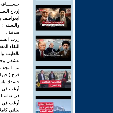
حســـــافه 
إرياح الـغـ
ابعواصف ب
والبسته :
صدفة .
زرت السماو
اللقاء المف
بالطيب وال
عشقي وحبي 
من النجف ا
فرج ( جيرا
جسدك ياسي
أرغب في ال
في تفاصيل
أرغب في ع
يبللني كاملا