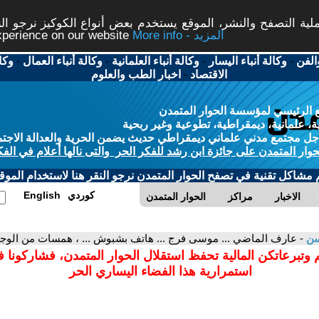
ة التصفح والنشر، الموقع يستخدم بعض أنواع الكوكيز نرجو النق
More info - المزيد
experience on our website
الفن
-
وكالة أنباء اليسار
-
وكالة أنباء العلمانية
-
وكالة أنباء العمال
-
وكا
الاقتصاد
-
اخبار الطب والعلوم
 الرئيسي لمؤسسة الحوار المتمدن
، علمانية، ديمقراطية، تطوعية وغير ربحية
ل مجتمع مدني علماني ديمقراطي حديث يضمن الحرية والعدالة الاجتم
حوار المتمدن على جائزة ابن رشد للفكر الحر والتى نالها أعلام في الفك
م مشاكل تقنية في تصفح الحوار المتمدن نرجو النقر هنا لاستخدام الموقع
كوردي
English
الاخبار
مراكز
الحوار المتمدن
سن
- عارف الماضي ... موسى فرج ... هاتف بشبوش ... ، همسات من الوجد 
 وتبرعاتكن المالية تحفظ استقلال الحوار المتمدن، فشاركونا 
استمرارية هذا الفضاء اليساري الحر