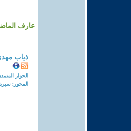
عارف الماضي
ذياب مهد
الحوار المتمدن-العدد: 5470 - 17
المحور: سيرة 