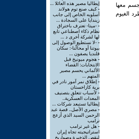
إيطاليا مصير هذه العائلا ...
جسم معها
-
كيف صنع توم هولاند
رد الغيوم
أسلوبه الخاص إلى جانب
زيندايا على السجادة ...
-
-ميتا- تعترف باختراق
نظام ذكاء اصطناعي تابع
لها لشركة أخرى د ...
-
-لا نستطيع الوصول إلى
بيوتنا أو محالّنا-: سكان
قلنديا يصفون ...
-
هجوم ميونيخ قبل
الانتخابات: القضاء
الألماني يحسم مصير
المتهم ...
-
إطلاق نمر آمور نادر في
برية كازاخستان
-
لأسباب تتعلق بتصنيف
المعدات العسكرية..
إيطاليا تستبعد شركات ...
-
مصري الأصل.. قصة عبد
الرحمن السيد الذي أزعج
ترامب
-
هل غير ترامب
استراتيجيته تجاه إيران
لنقص الذخيرة وصواريخ