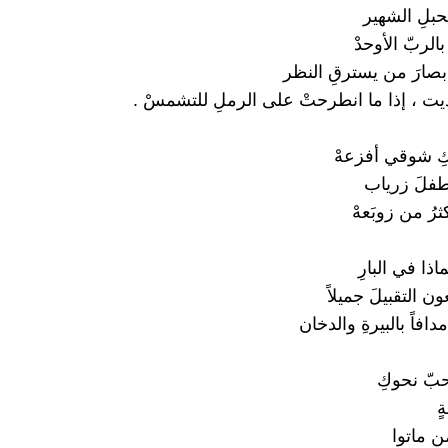
لحبلِ الشهير
الربّ الأوحدْ
صارَ من يسترقِ النظر
يت ، إذا ما انطرحتْ على الرملِ للتشمسْ .
ِ شوقي أفزعهْ
طفلَ زرياب
رُ من زوبَعهْ
ماذا في البارِ
ن التقبيلَ جميلاً
افاً بالبيرةِ والدخان
حبّ نحوكِ
ٍ
ن ماتوا