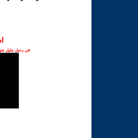
ا‫
في رحيل جليل شهبا