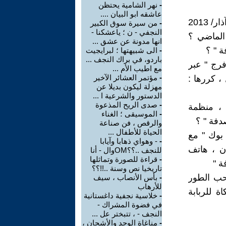
-
نهر الشامية يحتظن
عاشقه ابو البيان ....
2013
-
من سيرة سوق الكبير
النجفي - ن ؛ ياعشكنا -
الماضي ؟
انها مدونة عن عشق ...
ة " ؟
-
الى شبيهتها ؛ لبرايجيت
باردو، في براك النجف ...
فرج " عبر
مع اطيب الأم ...
-
مؤتمر العشائر الآخير
، كررها :
مهزلة ليكون بديلا عن
الدستور والشرعية ا ...
-
صدى الريح المذعوة
نما توسمت بشرف عضويتي في الحزب الشيوعي العراقي 1969 ، منظمة
-
الموسيقى ؛ الغناء
دفة " ؟
والرقص ، فن صناعة
الحياة للأطفال ...
 بوك " مع
-
- وهواي ذهابا وآيابا
ن ، هاتف
للنجف ..؟؟OMوال - أنا
-
قراءة للصورة وتماثلها
ة "
تاريخيا نص وسنة ..!!؟؟
حب الطور
-
بأس الأنصاب ، سيف
للأرهاب
 للربابة
-
خلاسية نجفية داغستانية
في فضوة المشراك -
النجف - ، تتبختر عل ...
-
مناغاة الوجد والأشجان ،