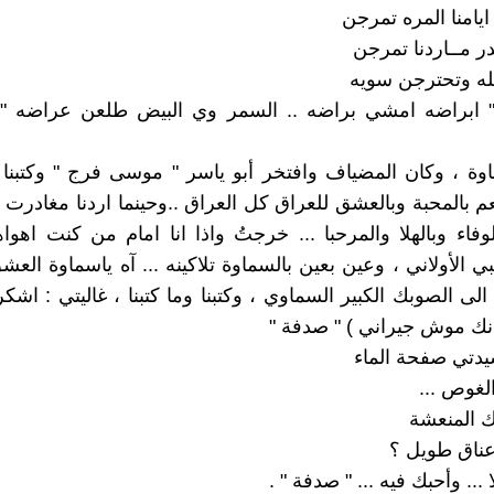
ايامنا المره تمرجن
ـدر مــاردنا تمرجن
له وتحترجن سويه
 " ابراضه امشي براضه .. السمر وي البيض طلعن عراضه " 
ة ، وكان المضياف وافتخر أبو ياسر " موسى فرج " وكتبنا و
عم بالمحبة وبالعشق للعراق كل العراق ..وحينما اردنا مغادرت ب
وفاء وبالهلا والمرحبا ... خرجتُ واذا انا امام من كنت اهواه
الأولاني ، وعين بعين بالسماوة تلاكينه ... آه ياسماوة الع
لى الصوبك الكبير السماوي ، وكتبنا وما كتبنا ، غاليتي : ا
نك موش جيراني ) " صدفة "
دتي صفحة الماء
غوص ...
ك المنعشة
ناق طويل ؟
 ... وأحبك فيه ... " صدفة " .