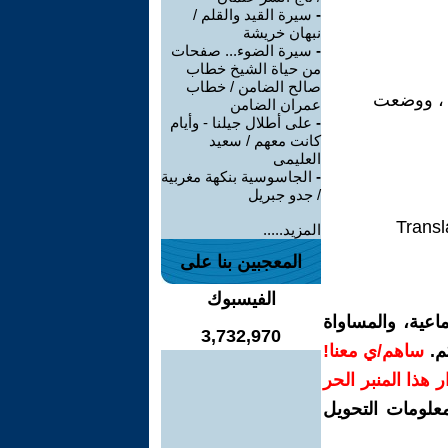
-
سيرة القيد والقلم /
نبهان خريشة
-
سيرة الضوء... صفحات
من حياة الشيخ خطاب
صالح الضامن / خطاب
ك ، ووضعت
عمران الضامن
-
على أطلال جيلنا - وأيام
كانت معهم / سعيد
العليمى
-
الجاسوسية بنكهة مغربية
/ جدو جبريل
Transl
المزيد.....
المعجبين بنا على
الفيسبوك
اعية، والمساواة
3,732,970
م.
ساهم/ي معنا!
رار هذا المنبر الحر
معلومات التحويل