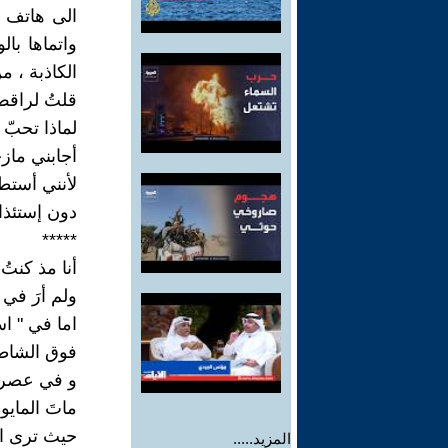
الى هاتف 
واتماها با
الكاذبة ، 
قلتُ لراقصٍ
لماذا تحبّ
أجابني مازحا
لأنني أستطي
دون إستئذان
*****
أنا مذ كنت
ولم أرَ في 
اما في " است
فوق الشاط
و في عصر ا
ماتَ المايو
حيث ترى الأثد
المزيد.....