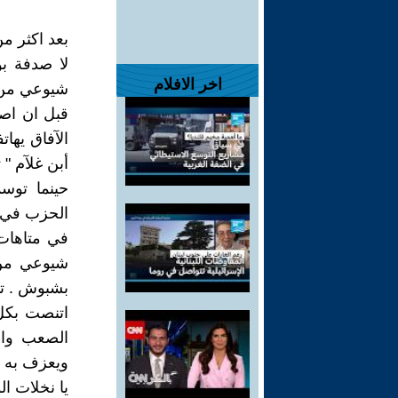
بعد اكثر من
لا صدفة ب
اخر الافلام
شيوعي من ذ
قبل ان اصل
الآفاق يها
أبن غلآم " 
الحزب في ا
في متاهات 
شيوعي من 
بشبوش . تو
اتنصت بكل
الصعب والج
ويعزف به و
يا نخلات ا