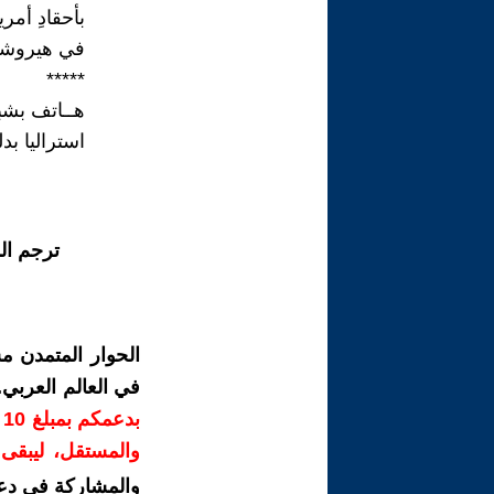
بأحقادِ أمري
في هيروشيم
*****
هــاتف بشب
استراليا بد
ترجم ال
الحوار المتمدن م
في العالم العربي
ب
والمستقل، ليبقى ص
والمشاركة في دع