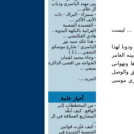
بين مهند الياسري وذياب
آل غلآم ....
-
سمراء - البراك - ذات
الأنف الأكنز ....
-
القصيدة الشعبية
... ليست
الفراتية بالنكهة البدوية ،
هادي العكايشي ...
-
هذا عكد سيد نور
دونا لهذا
الياسري ؛ شارع موسكو
النجفي ... ( 1 )
يته العامر
-
وجاء محمد لقمان
الخواجه من اقصى الذاكرة
ا وتهواني
يسعى ...
شق والوصل
المزيد.....
شكري موسى
أخبار عامة
-
من المخططات إلى
الواقع.. كيف تُنفَّذ
المشاريع العملاقة في ال
...
-
كيف غيّرت قوانين
الجنسية الجديدة في