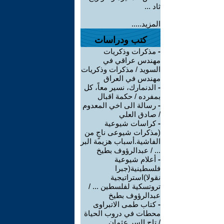
ثاد ...
المزيد.....
كتب ودراسات
-
مذكرات وذكريات
مهندس عراقي في
السويد / مذكرات وذكريات
مهندس في العراق
-
الدنمارك، نسير معاً، كل
بمفرده / حكمة اقبال
-
رسالة الى اخي المعدوم
/ صادق العلي
-
كراسات شيوعية
(مذكرات شيوعى ناجٍ من
الفاشية.أسباب هزيمة البر
... / عبدالرؤوف بطيخ
-
أعلام شيوعية
فلسطينية(جبرا
نقولا)استراتيجية
تروتسكية لفلسطين ... /
عبدالرؤوف بطيخ
-
كتاب طمى الاتبراوى
محطات في دروب الحياة
/ تاج السر عثمان