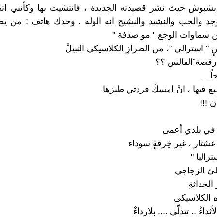
بشبوش حيث نشر قصيدته الجديدة ، فانتشيت بها وكأنني ات
لوجد والحب والنشيد والنشيج انه الوله . وحدك هاتف : من يط
من سماوات الوجع " مو صدفة "
 " استرالي "، من الطرازِ الكلاسيكي النبيلْ
 رقصة َالفالس ؟؟
ً ...
ع فيها ، انْ امسكَ فردتي طيزها
 !!!
ُ في بلدي أعمى
عشتار ، غير خِرقةٍ سوداء
راليا "
ئ الزجاجي
لحداثةِ
ه الكلاسيكي
اءْ .. تتدلّى .... بلارداءْ