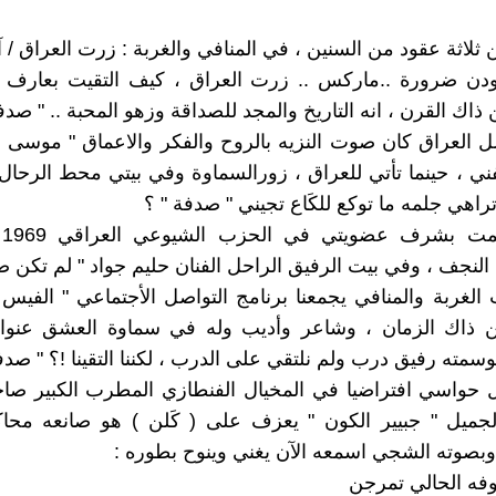
 ثلاثة عقود من السنين ، في المنافي والغربة : زرت العراق / آذار/ 
ودن ضرورة ..ماركس .. زرت العراق ، كيف التقيت بعارف 
اك القرن ، انه التاريخ والمجد للصداقة وزهو المحبة .. " صدف
 العراق كان صوت النزيه بالروح والفكر والاعماق " موسى 
تفني ، حينما تأتي للعراق ، زورالسماوة وفي بيتي محط الرحال 
تراهي جلمه ما توكع للكَاع تجيني " صدفة " ؟
حي
لنجف ، وفي بيت الرفيق الراحل الفنان حليم جواد " لم تكن ص
الغربة والمنافي يجمعنا برنامج التواصل الأجتماعي " الفيس
ذاك الزمان ، وشاعر وأديب وله في سماوة العشق عنوا
سمته رفيق درب ولم نلتقي على الدرب ، لكننا التقينا !؟ " صدف
 حواسي افتراضيا في المخيال الفنطازي المطرب الكبير صا
ميل " جبيير الكون " يعزف على ( كَلن ) هو صانعه محاكاة
بصوته الشجي اسمعه الآن يغني وينوح بطوره :
لوفه الحالي تمرجن