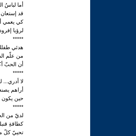
أما لباسُ ا
قد إستعان ب
كي يعمي أب
لرؤيا إفرود
*****
هدئي طفلك
من علّم ال
أن الحبّ أكث
*****
لا أدري... ل
أراهم يصنعو
حين يكون مد
*****
لديّ من ال
كطاقةِ قنبلة
تحييّ كلّ م