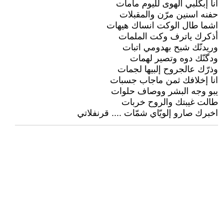
أنا إبگلبي الهوى لليوم مامات
حفنه اسنين مرّن والمقبلات
اشما طال الوكت انساك هيهات
أذكرك ياترف وكت الملمات
وريدنّك شبح بهدومي اتبات
ودگنّك دوه وتصير لهمات
وذرّك عالجروح إلبيها لجمات
انا إخلافك ثمن ماجاب جسبات
يبو وجه البشر ووصاف حلوات
طالت غيبتك والروح خربات
اخبرك صارو إلويّاي شمّات .... قرنفلاتي