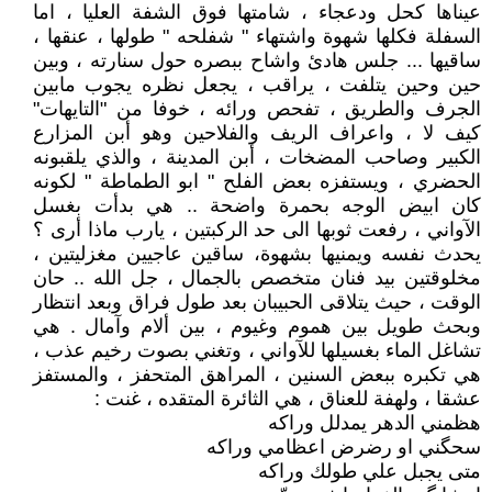
عيناها كحل ودعجاء ، شامتها فوق الشفة العليا ، اما
السفلة فكلها شهوة واشتهاء " شفلحه " طولها ، عنقها ،
ساقيها ... جلس هادئ واشاح ببصره حول سنارته ، وبين
حين وحين يتلفت ، يراقب ، يجعل نظره يجوب مابين
الجرف والطريق ، تفحص ورائه ، خوفا من "التايهات"
كيف لا ، واعراف الريف والفلاحين وهو أبن المزارع
الكبير وصاحب المضخات ، أبن المدينة ، والذي يلقبونه
الحضري ، ويستفزه بعض الفلح " ابو الطماطة " لكونه
كان ابيض الوجه بحمرة واضحة .. هي بدأت بغسل
الآواني ، رفعت ثوبها الى حد الركبتين ، يارب ماذا أرى ؟
يحدث نفسه ويمنيها بشهوة، ساقين عاجيين مغزليتين ،
مخلوقتين بيد فنان متخصص بالجمال ، جل الله .. حان
الوقت ، حيث يتلاقى الحبيبان بعد طول فراق وبعد انتظار
وبحث طويل بين هموم وغيوم ، بين ألام وآمال . هي
تشاغل الماء بغسيلها للآواني ، وتغني بصوت رخيم عذب ،
هي تكبره ببعض السنين ، المراهق المتحفز ، والمستفز
عشقا ، ولهفة للعناق ، هي الثائرة المتقده ، غنت :
هظمني الدهر يمدلل وراكه
سحگني او رضرض اعظامي وراكه
متى يجبل علي طولك وراكه