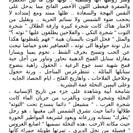
والصفرة فيعطى اللون الأخضر الفاتح مما يدخل على
النفس البهجة والسعادة .. ظلها ممتد ومع إمتداده لا
يحجب ضوء الشمس ولا نسائم الحرية .. وبقليل من
الامتار هناك كانت شجرة كبيرة وارفة الظلال " شجرة
التوت " شجرة التكي ، والفلاحين يطلقون عليها " توثه ؟"
والمثل " فحل التوث بالبستان هيبة " فهم يلفظونها هكذا
بدل توتة حولوها الى توثه ، العصافير تغدو خماصا تبحث
عن الحب وتسبح بجرف الشط ، تحوم يمينا ويسارا
مغازلة سنابل القمح الذهبية تحاور وتناور من أجل حبة
قمح شهية تسد جوع الرعية ، الحقول زاهية بنضوج
سنابلها المائلة ، تنتظرعرس المناجل ، ورنة حجول
وخلاخيل الفلاحات ، واهازيج الفلح ، ايام الحصاد الجايه .
وعلى اليمين النخلة عمة البشرية .
شامخة أبية وشاهدة على جزء من تاريخ الإنسانية ،
النخلة وشجرة التوت وبالقرب من جريان الماء كانت
شجرة الغرب ، " مشيعل " دائما ينسدح تحت "التوثه"
ظلالها دائما حيث تشرق الشمس الى مغيبها ، هو رجل
"يطرك" بستانه وزرعاته ويعود لشريعة المواطير الخورة
حيث مكانه الارحب ،هذه النخلة نسميها " اصابع العروس
" فصيلة من نخل الديري ، ثمرتها طويلة حمراء كأنها