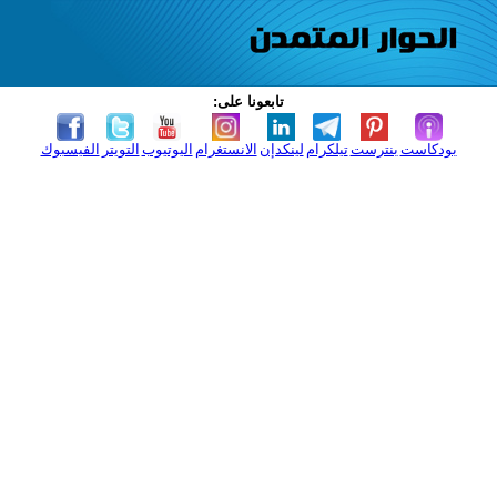
تابعونا على:
بودكاست
بنترست
تيلكرام
لينكدإن
الانستغرام
اليوتيوب
التويتر
الفيسبوك