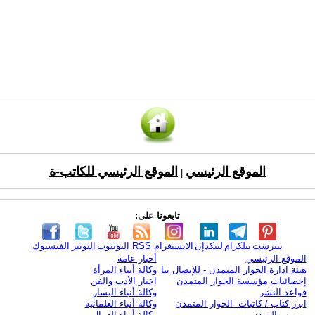
الموقع الرئيسي
الموقع الرئيسي للكاتب-ة
|
تابعونا على:
بنترست
تيلكرام
لينكدإن
الانستغرام
RSS
اليوتيوب
التويتر
الفيسبوك
الموقع الرئيسي
أخبار عامة
هيئة ادارة الحوار المتمدن - للإتصال بنا
وكالة أنباء المرأة
إحصائيات مؤسسة الحوار المتمدن
اخبار الأدب والفن
قواعد النشر
وكالة أنباء اليسار
ابرز كتاب / كاتبات الحوار المتمدن
وكالة أنباء العلمانية
يوتيوب التمدن
وكالة أنباء العمال