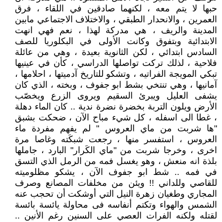
حبها لا يتم معه ، لكنهما صادقين في اللقاء ، فرق
العمرين ، والانحدار الطبقي ، والاختلاف الاجتماعي مابين
المدينة والريف ، هي مدركة لهذا ، نعم فهي انهت
الابتدائية وبتفوق وكانت الأولى في البكلوريا للصف
السادس ابتدائي ، لكن الثانوية بعيدة ، وهي من عائلة
فلاحية ، لذلك تركت تواصلها الدراسي ، كأن في عينيها
تبكي المويجة الفراتيه ، وتشكو للتاريخ آدميتها ، احلامها ،
آمانيها ، وهي تنتخي بشط ابو جفوف ، وبخته ، الذي كان
يشفى العليل ويبرئ السقيم ويروى الزرع ويخصّب
الأرض ويلون التربة بخضرة نضرة ندية .. كان الماء دهلة
، غطا الى اسفله ، كل شيء مباح الآن ، ضحكت بشبق
"ها شربت من ماي العروس " لم يفهم مفردة ماء
العروس ، استفسر منها ، رجعت شبكَته وغاصا مرة
اخرى ، وخرجا شربت من "ماي الكَرار" البارد ، جاملها
بلذة انه منعش ، وهو يغسل فمه من الرمل الذي التسق
في فمه .. شط ابو جفوف الآن ، يشكو مظلوميته
للقاصي وللداني !! ويئن من مخلفات المصانع وصرف
المجاري وطغيان زهرة النيل التي أوشكت أن تحجب عنه
الشمس والهواء وتكتم أنفاسه فى محاولة يائسة بائسة
لقتله ولكنه الفرات العصي على السنين رغم الأنين ..