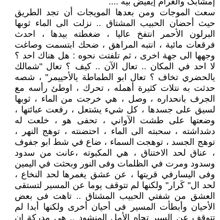
إمشابگ والغرام إيفيض بيّه ....
سعت الموجات ومن بعدها المويجات أن تجد الطريق
حيث أحضان الحبيب المشتاق .. نزلت الى الماء ثوبها
البرلون الأحمر انتفخ عاليا ، ضغطته بيدها ، احدث
فرقعات مائية ، انتبه المراهق ، ضحك ابتسمت وصاغت
وجهها الى جهة اخرى ، ثم تلفتت نحوه : هل هناك احد ؟
لا احد في المكان .. تعال الآن .. كيف ؟ تعال "شمالك
يالحضري تخاف ؟ تعال ابو الطماطة يالأحييمر" ، شصه
حدثت به نتلات كثيرة أهمله ، تحرك ، اوطئ رأسه مع
الجرف بانحداره ، وصل ، هي خرجت من الماء ، ثوبها
لسيق على جسدها ، كل شيء يشتعل ، رفعت عبائتها ،
وضعتها على طشت الآواني ، تحفى هو ، خلعت له
دشداشته ، سحبته الى الماء ، احتضنته ، توهج النهر ،
توهج الجسد ، توهجت السماء ، ضاع في شط ابو جفوف
، عناق لحد الاختناق ، هي المكبوته ،عانت من سدود
وسدود ومرت في الظلمات وفى النور وبحثت في اليمين
وفى اليسارفي قريتها ، عن عشق يغمرها لحد النخاع ،
لحد ال" كَرار" ولكنها لم تتوقف يوما عن المسير لتستقى
العشق من شفتي الحبيب المشتاق .. تاهت فى بعض
الأحيان وأبطأت المسير فى أحيان أخرى ولكنها أبدا لم
تتوقف عن السير تجاه الأمل المنشود .. هي مدركة ان