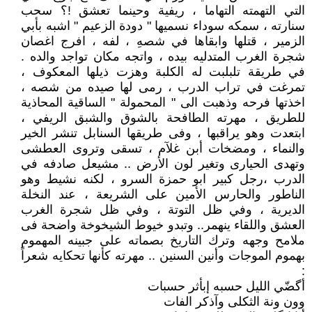
التي التهمته التهاما ، ريفية وحينما تعشق !؟ سحب
سنارته ، سمكه سوداء نسميها " دودة الزعيم " اشبه بأبي
الزمير ، قتلها وابقاها في شصهِ ، لفه ، افرج اغصان
شجرة الغرب المتدليه بيده ، واتجه مكان تواجد والده .
في طريقة تلبلبت له الكلبة وهزت ذيلها المعكوف ،
تمرغت في تراب الدرب ، رمى لها صيده من شصه ،
اخذتها فرحه وذهبت الى " المحمولة " الساقية المحاذية
للطريق ، مهرته الطافحة بالشوق والشبق الريفي ،
ابتعدت وهو يراقبها ، وفى طريقها السنابل تنشر الخير
والنماء ، ومضخات أبن غلآم ، تسقى وتروى العطشى
وتهدى الحيارى وتغير لون الأرض .. مشيعل صادفه في
الدرب ،رجل كبير ابو حمزة السرو ، لكنه نشيط وهو
الناطور والحارس الأمين على الشريعة ، عند النخلة
الديرية ، وفي ظل التوتة ، وفي ظل شجرة الغرب
العشق واللقاء ينهمر.. وتبدو خيوط الشيخوخة واضحة فى
ملامح وجهه وترك التاريخ بصماته على جبينه المهموم
بهموم الموجات وأنين السنين .. مهرته كأنها تحكايه شعراً
:
أگضّي الليل حسبه إبأثر حسبات
وون ونة الثكلى وآذكر الفات