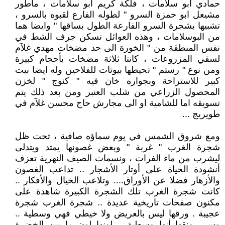
حمادي ابو سلامات ، فلكة كريم ابو سلامات ، ماطور
مشيعل ابو حمزة السرو " لطوله الفارع لقبوه بالسرو ،
تشبيها بشجرة السرو الفارعة الطول بساقها " وايضا هما
من البوسلامات ، وهذه العوائل تسكن جرف الشط في
نفس المنطقة من " الخورة الى حد مضخات مهدي غلآم
لسقي المزروعات ، كانتا ثلاثة مضخات بأحجام كبيرة
ومن نوع " رستم " تحيطها بيوتات للفلاحين وله ايضا بيت
كبير للاستراحة وبجواره خان فيه " كنوج " لخزن
المحصول الزراعي من شلب العنبر ومن بعد ذلك يتم
تسويقه اما للشامية او الى مجارش حاج محسن غلآم في
طويريج ...
ومع شروق الشمس في يوم سماؤه صافية ، تحت ظل
شجرة الغرب " غربة " وبعض غصونها يمتد ويتدلى
ليشرب من ماء الفرات ، ونسمات الصيف النهرية تعزف
أنشودة الحياة على أوتار الأشجار .. تداعب الغصون
والأزهار فضلا عن الأوراق.... وتلاعب الخيال والأفكار ..
كانت شجرة الغرب تلك الشجرة الكبيرة شاهدة على
مكنون صفحات تاريخية عديدة .. شجرة الغرب شجرة
عجيبة . ورقها ليس بالعريض ولا خيطي فهي وسطية ..
وسر رونقها أنها وسطية .. لونها لون ما بين الخضرة