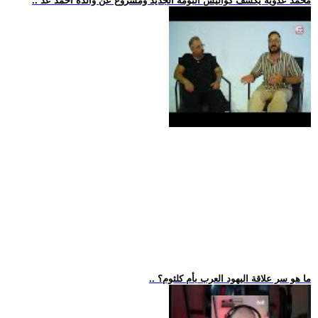
.. محمد عدوية يكشف كواليس ألبومه الجديد ومشروع عن والده أحمد عد
.. ما هو سر علاقة اليهود العرب بأم كلثوم؟