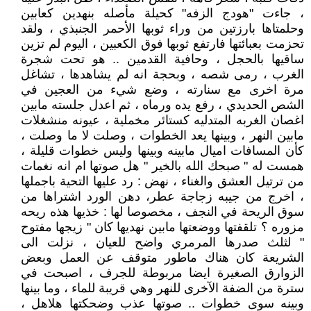
، جاءت "هودج الزفه" كحيلة مأصله بنهدين كعابين
وحلمتاها بارزتين من وراء ثوبها الأحمر الجنبذي ، ولقد
تحزمت بعبائتها فارتفع ثوبها فوق الكعبين ، اليوم لم تزين
ساقيها بالحجل ، وحافية القدمين .. هو تحت شجرة
الغرب ، رمى شصه ، وبحجة انه لم يشاهدها ، تشاغل
مرة اخرى مع سنارته ، وضع شيء من العجين في
الشص الحديدي ، رفع يده ورماه ، ثم اعدل جلسته مابين
اغصان الغربه المتدليه كستائر مخملية ، عيونه منشغلات
مابين النهر ، وبينها يعد الخطوات ، وصلت لا ما وصلت ،
كأن المسافات اميال مابينه وبينها وليس خطوات قليلة ،
همست له " صبحك الله بالخير " هل صوتها ام انه نغمات
من ترتيل العشق والغناء ، نهض : رد عليها التحية باجملها
، اخرج من جيبه زجاجة عطر، دهن الورد اشتراها من
سوق الريحة في النجف ، مخصوصا لها : خذيها هذه ريحه
مزوره ؟ تلقفتها ووضعتها مابين نهديها كان " زيجها مفتوح
" لثلث صدرها المرمري واضح للعيان ، نزلت الى
الشريعة كان هناك ماطور متوقف عن العمل وبعض
الزوارق الصغيرة ايضا مربوطة للجرف ، اصبحت في
سترة من الضفة الآخرى للنهر وهي قريبة للماء ، وما بينها
وبينه سوى خطوات .. صوتها عذب وضحكتها هلاهل ،