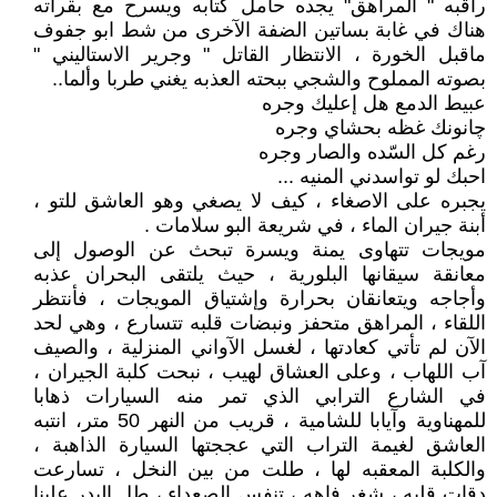
راقبه " المراهق" يجده حامل كتابه ويسرح مع بقراته
هناك في غابة بساتين الضفة الآخرى من شط ابو جفوف
ماقبل الخورة ، الانتظار القاتل " وجرير الاستاليني "
بصوته المملوح والشجي ببحته العذبه يغني طربا وألما..
عبيط الدمع هل إعليك وجره
چانونك غظه بحشاي وجره
رغم كل السّده والصار وجره
احبك لو تواسدني المنيه ...
يجبره على الاصغاء ، كيف لا يصغي وهو العاشق للتو ،
أبنة جيران الماء ، في شريعة البو سلامات .
مويجات تتهاوى يمنة ويسرة تبحث عن الوصول إلى
معانقة سيقانها البلورية ، حيث يلتقى البحران عذبه
وأجاجه ويتعانقان بحرارة وإشتياق المويجات ، فأنتظر
اللقاء ، المراهق متحفز ونبضات قلبه تتسارع ، وهي لحد
الآن لم تأتي كعادتها ، لغسل الآواني المنزلية ، والصيف
آب اللهاب ، وعلى العشاق لهيب ، نبحت كلبة الجيران ،
في الشارع الترابي الذي تمر منه السيارات ذهابا
للمهناوية وآيابا للشامية ، قريب من النهر 50 متر، انتبه
العاشق لغيمة التراب التي عججتها السيارة الذاهبة ،
والكلبة المعقبه لها ، طلت من بين النخل ، تسارعت
دقات قلبه ، شغر فاهه ، تنفس الصعداء ، طل البدر علينا