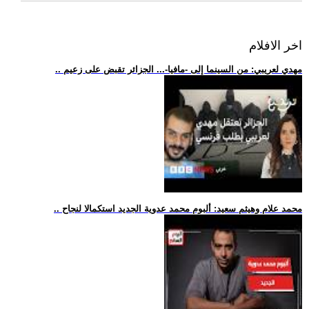
اخر الافلام
.. مهدي لعريبي: من السينما إلى -مافيا-... الجزائر تقبض على زعيم
.. محمد علام وهيثم سعيد: ألبوم محمد عدوية الجديد استكمالا لنجاح