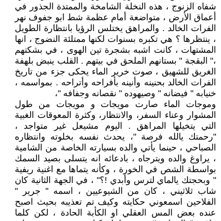
شفاه الزنوج ، هذه النخلة الشامخة والممتدة الجذور في
أعماق الأرض ، متواضعة أمام عظمة شط ابو جفوف نهر
الفرات الخالد . والمراهق يختلس الرؤيا بانتظارة الطويل
، ينتظرها ؟ هي تكبره بسنوات لكنها ممتلئة النضوج ، انها
المشتهات ، كانت اشبه بشجرة تين الهوى ، في بشكتهم
،" البقجة " بستانهم الملحق في بيتهم . القلب ينبض بلهفة
الغريق للشهيق ، صوت خرير الماء يحكى جزء من تاريخ
الفرات الخالد بحنينه وأنينه بأفراحه وأتراحه . بمواسمه ،
خنيابه " فيضانه " وصيهوده " نقصانه وجفافه "،
وموجات الماء صارت مويجات و مويجات من طول
المشوار وعناء السفر، والانتظار، وكثرة المعوقات الغبية
التي يتخيلها المراهق . اليوم مشيعل غير متواجد ،
"رحمتك يالله فرصة "، يحدث نفسه بخلوته وانتظاره
الصباحي ، حينما يأتي والده بسيارته الخاصة من الشامية
، يراوغ والده ويترجاه ، بادعائه انه يتسلى بصيد السمك
بواسطة الشص في الخورة ، وكأنه يتماها مع اغنية ريفية
" وبحجتك يالماي لترس وأبدي !؟" ، في الجهة الثانية كان
شاب ثلاثيني ، كان من الشيوعيين ، اسمه " جرير "
الفلاحين اسمعوني حكايته وكيف تم تعذيبه بحيث اصبح
عنده بعض المس العقلي او الكأبة الحادة ، لكن كلما