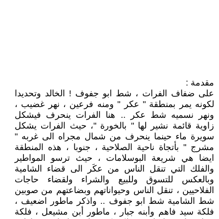
مقدمة :
على ضفاف الفرات ، شط ابو جفوف ! الخالد وتحديدا
لكونه يمر بمنطقة " عكر " ومنه فرعين ، نهر غضيب ،
ونهر نسميه شط عكر .. هنا الفرات ينحرف فيشكل
زاوية قائمة نشير لها " بالخورة "، حيث الفرات يشكل
سويرة ماء حينما ينحرف من شمال مجراه الى غربه "
مشرج " بأتجاة ناحية الصلاحية ، جنوبا ، هذه المنطقة
ايضا هي شريعة البوسلامات ، حيث ترسو المواطير
والفلك التي تنقل الناس من عكَر الى قضاء الشامية
وبالعكس للتسوق وللبيع والشراء ولقضاء حاجات
الفلاحيين ، تنقل الناس وحيواناتهم وبضاعتهم من صوبين
شط الشامية شط ابو جفوف .. واذكر ماطور اضعيف ،
فلكة سيد فاهم وأبنه جبار ، ماطور أبن مشيعل ، فلكة