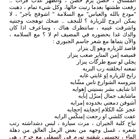
المشتاق ، حضن يزم حضن ، والطهر عذب فرات ..
رفعت طشتها بعدما رتبت حالها، وكل شيء تمام ، ذهبت
"مودع بالله والعباس" مع السلامة " اشوفج باجر" ، لا
يمكن انروح للزيارة ؟ للنجف .. ضحك توهجت وجنتيه
واشرقت عينيه ، سانتظرك هناك ، وساعرف اذا كان
والدك غدا بحضوره في المضيف ام لا ؟ مع السلامه ،
والآن يتماها مع شعر جاسم الجبوري :
قاصد للزياره وهو إل ينزار
قميصه إمن المناير صعب ينزار
يجلي لو سبع طرگات ينزار
تمعنه ابخلقته رب البريه
رايح للزياره إو غايتي غايه
متروسه الشوارع ناس مشّايه
انا شايف بشر بسنيني إهوايه
ماشايف جمال إمنزّل إبآيه
أشوفن دمعتي بخدوده إمرايه
عجز عنّه الكلام إحچايته إحچايه
عفت كلشي او رجعت إمنكّس الرايه
نباح كلبة الجيران ، مرت سيارة ، لبس دشداشته رتب
شعره ، غسل وجهه من بعض الرمل العالق من دهلة
الماء ، تحسس شفتيه تورم في السفلى مع جرح ، هي