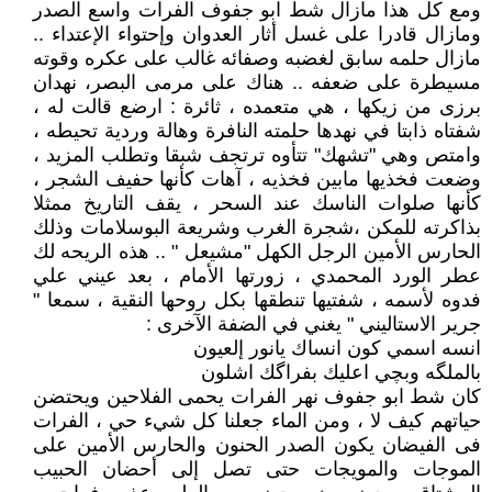
ومع كل هذا مازال شط ابو جفوف الفرات واسع الصدر
ومازال قادرا على غسل أثار العدوان وإحتواء الإعتداء ..
مازال حلمه سابق لغضبه وصفائه غالب على عكره وقوته
مسيطرة على ضعفه .. هناك على مرمى البصر، نهدان
برزى من زيكها ، هي متعمده ، ثائرة : ارضع قالت له ،
شفتاه ذابتا في نهدها حلمته النافرة وهالة وردية تحيطه ،
وامتص وهي "تشهك" تتأوه ترتجف شبقا وتطلب المزيد ،
وضعت فخذيها مابين فخذيه ، آهات كأنها حفيف الشجر ،
كأنها صلوات الناسك عند السحر ، يقف التاريخ ممثلا
بذاكرته للمكن ،شجرة الغرب وشريعة البوسلامات وذلك
الحارس الأمين الرجل الكهل "مشيعل " .. هذه الريحه لك
عطر الورد المحمدي ، زورتها الأمام ، بعد عيني علي
فدوه لأسمه ، شفتيها تنطقها بكل روحها النقية ، سمعا "
جرير الاستاليني " يغني في الضفة الآخرى :
انسه اسمي كون انساك يانور إلعيون
بالملگه وبچي اعليك بفراگك اشلون
كان شط ابو جفوف نهر الفرات يحمى الفلاحين ويحتضن
حياتهم كيف لا ، ومن الماء جعلنا كل شيء حي ، الفرات
فى الفيضان يكون الصدر الحنون والحارس الأمين على
الموجات والمويجات حتى تصل إلى أحضان الحبيب