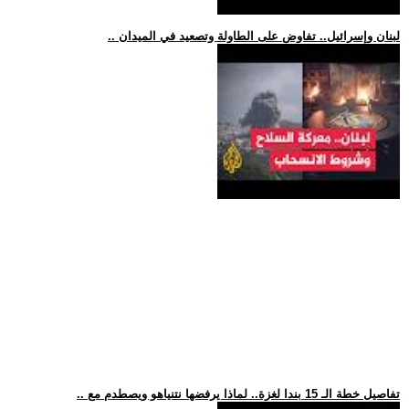
.. لبنان وإسرائيل.. تفاوض على الطاولة وتصعيد في الميدان
.. تفاصيل خطة الـ 15 بندا لغزة.. لماذا يرفضها نتنياهو ويصطدم مع