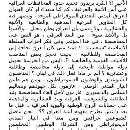
الآخير !؟ الكرد يريدون تحديد حدود المحافظات العراقية
على آس الأثنية والعرقية ، كم كنا سعداء لو كان العنوان
العراق المدني التعددي اليموقراطي الموحد ، وتنصهر فيه
كل العناوين الفرعية المذهبية والطائفية والأثنية
والعشائرية ، ولا ننسى بأن العراق وطن محتل ...والأسوأ
بل والأشد سوءاً ، من البعد العرقي ، هو النص على
المحاصصة ، في هذا المؤتمر وفي فكر احزاب السلطة
الأسلامية "شيعسنية" !! فمنذ متى كان العرق بحاجة إلى
المحاصصة وللطائفية ، بحيث تحجز بعض المناصب
للأقليات القومية والطائفية !؟. أليس من الجريمة تحويل
دولة مواطنة تاريخية إلى دولة محاصصة وطائفية
وعشائرية ؟ ألم نر ماذا فعل ذلك في لبنان ؟ المناضلون
الشيوعيون والوطنيون الديموقراطيون ، ومن هم ظمن
التيار المدني الوطني ، عازمون بكل جهودهم ونضالهم
السلمي والدستوري ،عازمون لأجل إلغاء المحاصصة ونبذ
الطائفية والشيوفينية العرقية ونبذ العشائرية والمذهبية
على حسابات الروح الوطنية والهوية العراقية .. فهل ما
بعد داعش يطرح مفهوم لبننة العراق ؟؟ ، نحن نناضل
كشيوعيين عراقيين ومن معنا في التيار المدني
الديموقراطي ومن الشرفاء الوطنيين المخلصين