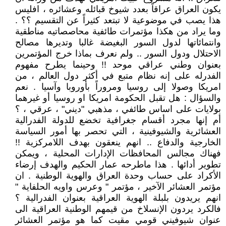
يكون العراق عراقاً بعدد شيوخ قبائله وعشائره ، افليس
هذا يصب في موضوعية لا تبتعد كثيراً عن التقسيم ؟؟ .
وما يراد من هكذا مؤتمرات طائفية محاصصاتيه مناطقية
وانتمائاتها لدول السور البغيضة غالبا وتديرها مصالح
الاحتلال ودول السور .. ولم نعرف بماذا خرج المؤتمرين
بعنوان وطني عراقي موحد !! وحينما يطرح مفهوم
الفدرله على إنه نظام متبع في أكثر دول العالم ، من
امريكا وصولا إلى روسيا ومروراً بأوروبا وآسيا . نعم
والسؤال : هل تقبل الحكومة امريكا او روسيا أو غيرهما
بولايات على اساس طائفي ، مذهبي "ديني" ، عرقي ، ؟
أم إنها مجرد أقسام جغرافية تخضع للدولة الفدرالية
العشائرية والشيوفينية ، التي تحصر بها أمور السياسة
الخارجية والدفاع .. انهم ينعقون بهدف اللامركزية !!
فهناك مجالس المحافظات الإدارات المحلية ، ويمكن
تطوير أدائها . هذا ماطرحه عمار الحكيم والهدف إرضاء
الأكراد على حساب وحدة العراق والهوية الوطنية . ان
مؤتمر العشائر الآخير ، مؤتمر " وعرس واويه الحلفاية "
انهم يريدون بلبلة الهوية العراقية بعنوان الفدرالية ؟
فالكرد يردون الإنسلاخ من قيمهم الوطنية العراقية الى
عنوان شيوفيني قومي مقيت كما هو مؤتمر العشائر