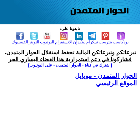
تابعونا على:
بودكاست
بنترست
تيلكرام
لينكدإن
الانستغرام
اليوتيوب
التويتر
الفيسبوك
تبرعاتكم وتبرعاتكن المالية تحفظ استقلال الحوار المتمدن،
فشاركونا في دعم استمرارية هذا الفضاء اليساري الحر
[اشترك في قناة ‫«الحوار المتمدن» على اليوتيوب]
الحوار المتمدن - موبايل
الموقع الرئيسي