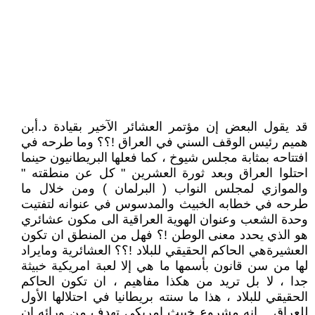
قد يقول البعض إن مؤتمر العشائر الآخير بقيادة د.أبن
هميم رئيس الوقف السني في العراق !؟؟ وما طرحه في
افتتاحه بمثابة مجلس شيوخ ، كما فعلها البريطانيون حينما
احتلوا العراق وبعد ثورة العشرين " كل عن منطقته "
والموازي لمجلس النواب ( البرلمان ) ومن خلال ما
طرحه في خطابه الخبيث والمدسوس في عنوانه لتفتيت
وحدة الشعب وعنوان الهوية العراقية الى مكون عشائري
هو الذي يحدد معنى الوطن !؟ فهل من المنطق ان تكون
العشيرةهي الحاكم الحقيقي للبلاد !؟؟ العشائرية ومايراد
لها من سن قانون بأسمها ما هي إلا لعبة امريكية خبيثة
جدا ، لا بل تريد من هكذا مفاهيم ، ان تكون الحاكم
الحقيقي للبلاد ، هذا ما سنته بريطانيا في احتلالها الأول
للعراق .. انه مشروع خبيث امريكي تهدف من ورائه ان