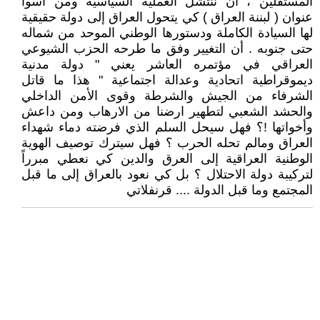
المستقلين ، ان ننتشل العملية السياسية ومن أسوأ
عنوان ( لبننة العراق ) كي يتحول العراق إلى دولة حقيقية
لها السيادة الكاملة ودستورها الوطني الموحد من شماله
حتى جنوبه . أن التغيير وفق ما طرحه الحزب الشيوعي
العراقي في مؤتمره العاشر يعني " دولة مدنية
ديموقراطية اتحادية وعدالة اجتماعية " هذا ما قاتل
الشرفاء من الجيش والشرطة وقوى الأمن الداخلي
والحشد الشعبي لتطهير ارضنا من الارهاب ومن داعش
وأخواتها !؟ فهل سيحل السلم الذي فرضته دماء شهداء
العراق ومالم تحله الحرب ؟ فهل سيترك توصيف الهوية
الوطنية العراقية إلى العرق والدين كي نعطي مبرراً
لتركيبة دولة الاحتلال ؟ بل كي نعود بالعراق إلى ما قبل
المجتمع وما قبل الدولة .... قرنفلاتي