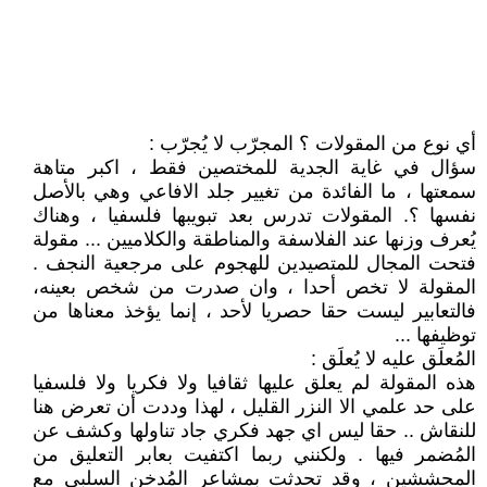
أي نوع من المقولات ؟ المجرّب لا يُجرّب :
سؤال في غاية الجدية للمختصين فقط ، اكبر متاهة
سمعتها ، ما الفائدة من تغيير جلد الافاعي وهي بالأصل
نفسها ؟. المقولات تدرس بعد تبويبها فلسفيا ، وهناك
يُعرف وزنها عند الفلاسفة والمناطقة والكلاميين ... مقولة
فتحت المجال للمتصيدين للهجوم على مرجعية النجف .
المقولة لا تخص أحدا ، وان صدرت من شخص بعينه،
فالتعابير ليست حقا حصريا لأحد ، إنما يؤخذ معناها من
توظيفها ...
المُعلَق عليه لا يُعلَق :
هذه المقولة لم يعلق عليها ثقافيا ولا فكريا ولا فلسفيا
على حد علمي الا النزر القليل ، لهذا وددت أن تعرض هنا
للنقاش .. حقا ليس اي جهد فكري جاد تناولها وكشف عن
المُضمر فيها . ولكنني ربما اكتفيت بعابر التعليق من
المحششين ، وقد تحدثت بمشاعر المُدخن السلبي مع