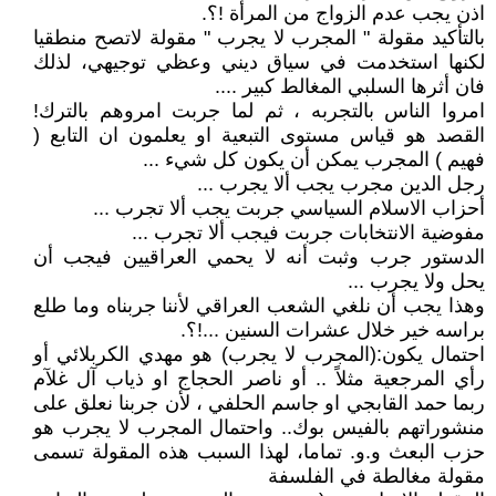
اذن يجب عدم الزواج من المرأة !؟.
بالتأكيد مقولة " المجرب لا يجرب " مقولة لاتصح منطقيا
لكنها استخدمت في سياق ديني وعظي توجيهي، لذلك
فان أثرها السلبي المغالط كبير ....
امروا الناس بالتجربه ، ثم لما جربت امروهم بالترك!
القصد هو قياس مستوى التبعية او يعلمون ان التابع (
فهيم ) المجرب يمكن أن يكون كل شيء ...
رجل الدين مجرب يجب ألا يجرب ...
أحزاب الاسلام السياسي جربت يجب ألا تجرب ...
مفوضية الانتخابات جربت فيجب ألا تجرب ...
الدستور جرب وثبت أنه لا يحمي العراقيين فيجب أن
يحل ولا يجرب ...
وهذا يجب أن نلغي الشعب العراقي لأننا جربناه وما طلع
براسه خير خلال عشرات السنين ...!؟.
احتمال يكون:(المجرب لا يجرب) هو مهدي الكربلائي أو
رأي المرجعية مثلاً .. أو ناصر الحجاج او ذياب آل غلآم
ربما حمد القابجي او جاسم الحلفي ، لأن جربنا نعلق على
منشوراتهم بالفيس بوك.. واحتمال المجرب لا يجرب هو
حزب البعث و.و. تماما، لهذا السبب هذه المقولة تسمى
مقولة مغالطة في الفلسفة