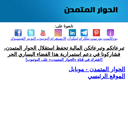
تابعونا على:
بودكاست
بنترست
تيلكرام
لينكدإن
الانستغرام
اليوتيوب
التويتر
الفيسبوك
تبرعاتكم وتبرعاتكن المالية تحفظ استقلال الحوار المتمدن،
فشاركونا في دعم استمرارية هذا الفضاء اليساري الحر
[اشترك في قناة ‫«الحوار المتمدن» على اليوتيوب]
الحوار المتمدن - موبايل
الموقع الرئيسي