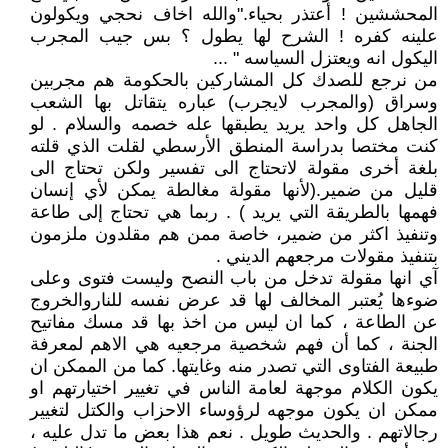
المحششين ! أعتذر بحياء."والله اخاف نحجي ويكولون
علينه كفره ! الشرح لها يطول ؟ بس جيب المجرب
اليكول انه ويعتزل السياسه " ...
من نرجع للصدك كل المشاركين بالحكومة هم مجربين
وسراق (والمجرب لايجرب) عباره يتقاتل بها الشعب
الجاهل كل واحد يريد يطبقها عله خصمه والسلام . لو
كنت مختصا بدراسة المنطق الأرسطي لقلت الذي قلته
بلغة أخرى مقولة لاتحتاج الى تفسير ولكن تحتاج الى
قليل من ضمير.(لأنها مقولة مغالطة يمكن لأي إنسان
فهمها بالطريقة التي يريد ) . ربما هي تحتاج إلى طاعة
وتنفيذ اكثر من ضمير، خاصة ممن هم مقلدون ملزمون
بتنفيذ مقولات مرجعهم الديني .
آي انها مقولة تدخل من باب النصح وليست فتوى وعلى
ضوءها يُعتبر المخالف لها قد عرض نفسه للناروالخروج
عن الطاعة ، كما ان ليس من اخذ بها قد مسك مفاتيح
الجنة ، كما أن فهم شخصية مرجعيه هي الاهم لمعرفة
طبيعة الفتاوى التي تصدر منه وغايتها. كما من الممكن ان
يكون الكلام موجهة لعامة الناس في تغيير اختيارتهم او
ممكن ان يكون موجهه لرؤوساء الاحزاب والكتل لتغيير
رجالاتهم . والحديث طويل . نعم هذا بعض ما تدل عليه ،