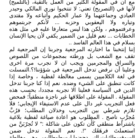
مع أن في المقولة الكثير من العمل بالتقية، (بالتلميح)
لأنها في (التصريح) تعني: لا تنتخبوا نوري المالكي وحيدر
العبادي وجماعتهما ولا عمار الحكيم وأتباعه ولا مقتدى
وتياره ولا اليعقوبي وحزبه ... لأنكم جربتموهم
وعرفتموهم ، ولكن هذا ليس متعارفا عليه في مثل هذه
الخطابات ... نعم قليل من الضمير يكفي لأن يحيا الإنسان
بسلام في هذا العالم الفاسد ..
إننا إنتخبنا ما اختارته المرجعية وجربنا إن المرجعية لم
تقف مع الشعب بل ورطته بمجموعات من اللصوص
والسراق والمجرمين ويجب ان لا نجرب مرة اخرى
وعلينا أن نرفض تدخل المرجعية في شؤؤننا!؟.التمسلت
في لغة الكلاميين يسمى مغالطة لفظية ، وخاصة إذا
كانت تنطبق على الشيء وضده. نعم إذا كنا جربنا تدخل
الدين في السياسة فعلينا الا نجربه مجددا، بحسب هذه
المقولة . المقولة على اطلاقها غير ناجزة منطقياً؛ فمحض
فعل التجريب غير دال على عدم الاستيفاء الإيجابي؛ فلا
تلازم شرطي بين التجريب وخذلان المطلب؛ فرُبَّ
مُجرَّبٍ ناصح . المطلوب هو اعادة صياغة لفظية بلاغية
باشتراط منطقي كَأَن تكون على شاكلة :" لا تُجرّبَنَّ من
استعملتَ فرهَقَك "!. نعم المقولة تدخل ضمن
السوفسطائيات التي دحضها ارسطوطاليس وهي مغالطة