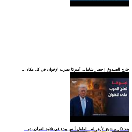
.. خارج الصندوق | حصار شامل.. أميركا تضرب الإخوان في كل مكان
.. بعد تكريم شيخ الأزهر له.. الطفل أنس يبدع في تلاوة القرآن بدو