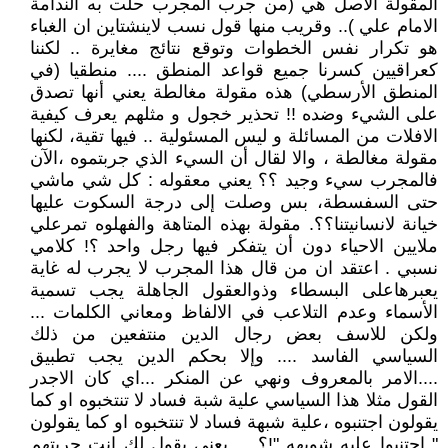
المقولة الاصل هي (من جرب المجرب حلت به الندامة
الامام علي ).. وقريب منها قول نسب لاينشتاين ان الغباء
هو تكرار نفس الخطوات وتوقع نتائج مغايرة .. لكننا
كعراقيين كسرنا جميع قواعد المنطق .... منطقيا (في
المنطق الأرسطي) هذه مقولة مغالطة يعني أنها تصدق
على الشيء وضده !! تحذير خجول و مثلهم يعرف كيفية
الافلات من المسائلة و ليس المسئولية .. فيها تقية، لكنها
مقولة مغالطة ، والا لقال أن السيء الذي جربتموه ،الآن
فالمجرب سيء وجيد ؟؟ يعني معقوله : كل شي ماشي
حتى السفسطة، بس وصلت إلى درجة السكوت عليها
خيانة لانسانيتنا؟؟. مقولة بهذه المتاهة والفهلوه تمرعلي
ملايين الاحياء دون أن يتفكر فيها رجل واحد ؟! كلامي
نسبي . اعتقد ان من قال هذا المجرب لا يجرب له غاية
يعبرهاعلى البسطاء وذوالعقول الجاهلة يجب تسمية
الأسماء وعدم التلاعب في ‏الالفاظ ومعاني الكلمات ...
ولكن للاسف بعض رجال الدين منتفعين من ذلك
السياسي الفاسد .... ‏وإلا بحكم الدين يجب تطبيق
....الامر بالمعروف ونهي عن المنكر ...اي كان الاجدر
القول مثلا هذا السياسي علية شبة فساد لا تنتخبوه او كما
يقولون اجتنبوه ،علية ‏شبهة فساد لا تنتخبوه او كما يقولون
" اجتنبوا عليه شوبهه "!؟ ... يعني يقول لك انت جربتهم