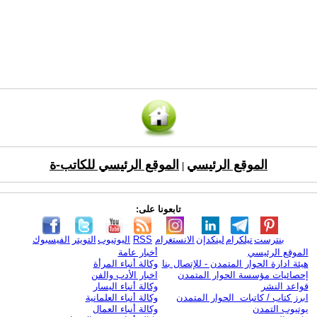
الموقع الرئيسي
الموقع الرئيسي للكاتب-ة
|
تابعونا على:
بنترست
تيلكرام
لينكدإن
الانستغرام
RSS
اليوتيوب
التويتر
الفيسبوك
الموقع الرئيسي
أخبار عامة
هيئة ادارة الحوار المتمدن - للإتصال بنا
وكالة أنباء المرأة
إحصائيات مؤسسة الحوار المتمدن
اخبار الأدب والفن
قواعد النشر
وكالة أنباء اليسار
ابرز كتاب / كاتبات الحوار المتمدن
وكالة أنباء العلمانية
يوتيوب التمدن
وكالة أنباء العمال