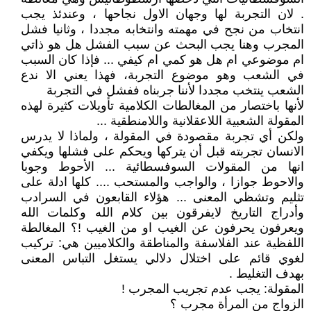
. لان التجربة لها وجهان الاول نجاحها ، وعندئذ يجب
انتخاب من نجح في مهمته وانتخابه مجددا ، وثانيا فشل
المجرب وهنا يجب البحث عن سبب الفشل هل هو ذاتي
ام موضوعي ام هل هو كمي ام كيفي ... فإذا كان السبب
في الشعب وهو موضوع التجربة، فهذا يعني الا ندع
الشعب ينتخب مجددا لأننا جربناه ففشل في التجربة
لأنها باختصار من المغالطات الكلامية تأويلات كثيرة لهذه
المقولة الشعبية اللاعقلانية واللامنطقية ...
ولكن أي تجربة مقصودة في المقولة ، ولماذا لا يدرس
الانسان تجربته قبل أن يتركها ويحكم على فشلها ويكفي
انها من المقولات السوفسطائية ... الأحوط وجوبا
والاحوط جوازا ، والواجب والمستحب .... كلها ادلة على
تثليم وتشظي المعنى ... هؤلاء القابعون في السرادب
وأدراج التاريخ لايفرقون بين كلام الله وكلمات الله
ويعرفون يحرفون عن الغيب او من الغيب !؟ المغالطة
اللفظية عند الفلاسفة والمناطقة والكلاميين هي: تركيب
لغوي قائم على اختلال دلالي يستغل التباس المعنى
بهدف التغليط .
المقولة: يجب عدم تجريب المجرب !
الزواج من المرأة مجرب ؟