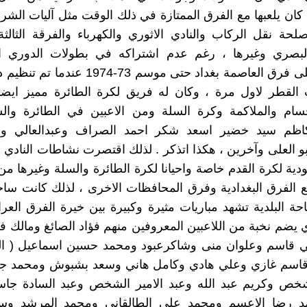
ي كان يلعبها مع الفرق الممتازة في ذلك الوقت مثل آليات الشر
لحة نقل الركاب والنادي الاثوري والكهرباء والفرقة الثال
البصري وغيرها ، رغم عدم اشتراكه في بطولات الدوري ا
مقتصرة على فرق العاصمة بغداد حتى موسم 73-1974
لقطر لاول مرة ، وكان له فريق لكرة الطائرة مميز ايضا
جسام والملاكمة وكرة السلة ومن الاعبين في الطائرة والس
اظم سيد خضير اسعد شكر احمد الصراف وعبدالعالي وعب
و العلى وآخرين ، هكذا اتذكر . لذلك اقتصرت نشاطات النادي 
ودية لكرة القدم خاصة واحيانا لكرة الطائرة والسلة وغيرها من 
ع الفرق البغدادية وفرق المحافظات الاخرى ، لذلك كانت ساح
ة البلدية تشهد مباريات مثيرة وكبيرة بين خيرة الفرق العرا
ي يضم نخبة من اللاعبين المعروفين منهم فؤاد الصائغ ومالك ف
قاسم وعلوان منى وشاكرعبود ومحمد حسين اسماعيل ( المل
قاسم غازي وعلي هادي وكامل هاني وسعد بشبوش ومحمد جوا
خص وكريم عبد الله وعبد الامير الشخص وعبد السادة جا
د رضا الاعسم ومحمد علي الطالقاني ومحمد المرشد وس