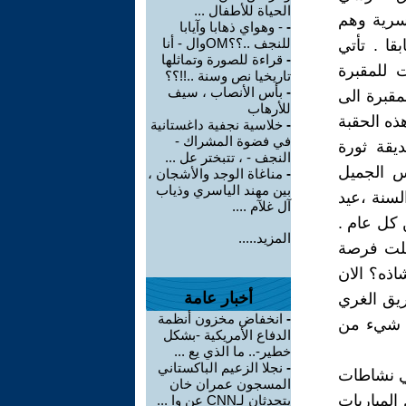
الحياة للأطفال ...
اسرية وهم
-
- وهواي ذهابا وآيابا
للنجف ..؟؟OMوال - أنا
قا . تأتي
-
قراءة للصورة وتماثلها
 للمقبرة
تاريخيا نص وسنة ..!!؟؟
-
بأس الأنصاب ، سيف
مقبرة الى
للأرهاب
ذه الحقبة
-
خلاسية نجفية داغستانية
في فضوة المشراك -
ته حديقة ثورة
النجف - ، تتبختر عل ...
س الجميل
-
مناغاة الوجد والأشجان ،
بين مهند الياسري وذياب
لسنة ،عيد
آل غلآم ....
هذه المسميات تعني يوم 21/آذار من كل عام .
المزيد.....
حصلت فرصة
اذه؟ الان
أخبار عامة
يق الغري
-
انخفاض مخزون أنظمة
ب شيء من
الدفاع الأمريكية -بشكل
خطير-.. ما الذي يع ...
-
نجلا الزعيم الباكستاني
في نشاطات
المسجون عمران خان
المباريات
يتحدثان لـCNN عن وا ...