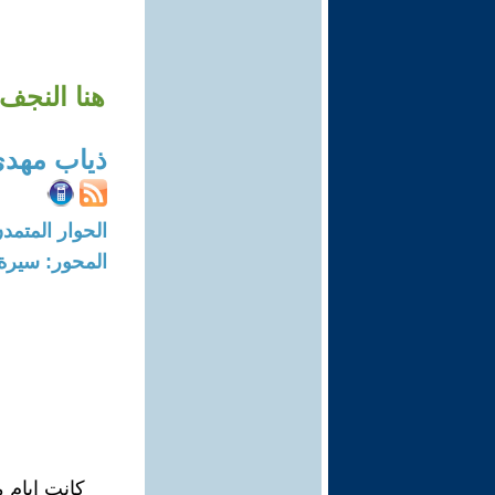
هنا النجف 
ذياب مهد
الحوار المتمدن-العدد: 5710 - 17
المحور: سيرة 
كانت ايام م