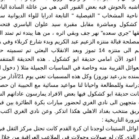
اشبه بالحوش فيه بعض القبور التي هي من عائلة السادة الي
ية المشخاب " الفيصلية " التابعة ادرايا للواء الديوانية ساب
 كشكول ومباشرة مقابل مقبرة سيد علوان الياسري فتحت
قها "جري سعده" نهر جف وبقي اثره ، من هنا يبتدء ثم تمتد ال
مصلحة قبالة منتزه الزعيم عبد الكريم وبدء شارع كربلاء وفي ه
تحول الأسم الى منتزه 14 تموز وبعد الانقلاب البعثي تم تسمي
 اعود الآن امامي حديقة ابو كشكول . هذه الحديقة المتنف
عوائل القريبة منه وخاصة في المناسبات الجميلة مثلا ( دخول ا
الشجرة ، سنده بدر،عيد نوروز) وكل 
دراسة وللمطالعة واحيانا لنا مواعيد مسائية مع الحبيبة ان 
انت حديقة ابو كشكول فيها بعض الافراد يمارسون عاداتهم الش
تجهين الى نادي الغري لحضور مبارات بكرة الطائرة بين فر
ريق منتخب بغداد الاهلي هكذا اتذكر. وعن نادي الغري اكت
رورة التاريخية :
 اوائل الستينات لوجدنا ان كرة القدم كانت تحتل مركز الثقل 
 الذي كان له صولات وجولات في الملاعب العراقية من خلال 