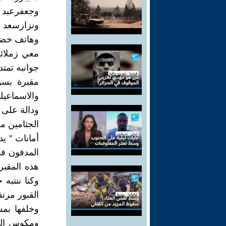
وجعفرعبد 
ونزارسعد 
وهاتف خضر
معي زملائ
جوانبه تمتد
مقبرة بسو
والاسماعيل
ودالة على 
الجثامين 
أمانات " ي
المدفون في
هذه المقبر
وكنا ننتبه
القبور مرت
وخلفها بم
ومكوس النج