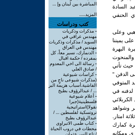
المباشرة بين لبنان وإ ...
د السادة
المزيد.....
ي الحنفي
كتب ودراسات
-
مذكرات وذكريات
هبي وعلى
مهندس عراقي في
على يميننا
السويد / مذكرات وذكريات
مهندس في العراق
ة البهرة
-
الدنمارك، نسير معاً، كل
 والمنحوت
بمفرده / حكمة اقبال
-
رسالة الى اخي المعدوم
 حيث تأتي
/ صادق العلي
 الدفن "
-
كراسات شيوعية
(مذكرات شيوعى ناجٍ من
د المتوفي
الفاشية.أسباب هزيمة البر
 لدفنه في
... / عبدالرؤوف بطيخ
-
أعلام شيوعية
الكربلائي
فلسطينية(جبرا
نقولا)استراتيجية
مر وشواهد
تروتسكية لفلسطين ... /
ثة امتار.
عبدالرؤوف بطيخ
-
كتاب طمى الاتبراوى
رة كمارك
محطات في دروب الحياة
ي ومكانه
/ تاج السر عثمان