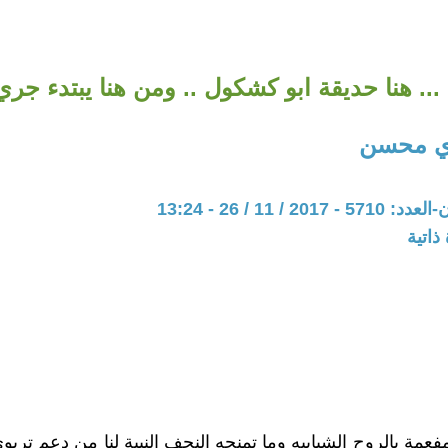
... هنا حديقة ابو كشكول .. ومن هنا يبتدء جر
ي محسن
20 / 11 / 26 - 13:24
ذاتية
فعمة بالروح الشبابيه وما تمنحه النجف النبية لنا من دعم تربو