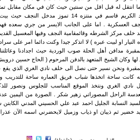
ما انتقل له قبل اقل من سنتين حيث كان في مكان مقابل تمث
الزعيم عبد الكريم قاسم في منتزه 14 تموز مدخل النجف ح
نجف العسكرية . اما على الجانب الايسر من جري سعده فهذه
تد خلف مركز الشرطه وقائمقامية النجف وفيها المغسيل القديم 
 النيار او لبيت عبره ) لا اتذكر جيدا وكنت دائما امر على سراد
قبرة مدافن أهل الحلة صوب الوردية حيث اجدادنا وعائلتنا
لها وكان الشيخ المتعهد بالدفن المرحوم ( الحاج حسين درويش
لمقبرة ونحن نسير حتى نصل الى خلف نادي الغري الذي يقع 
فه كانت ساحة اتخذها شباب فريق العماره ساحة للتدريب و
ل نادي الغري ونتخذ الموقع المناسب للجلوس ونصور لل
عدسة الراحل المصوراتي زهير شكر . الصورة من اليمين عدن
سيد النسابة الجليل احمد عبد علي الحسيني المدني الكابتن 
 خضير ثم ذيبان او ذياب وزميل لايحضرني اسمه الآن عذرا 
#ذياب_مهدي_محسن (هاشتاغ)