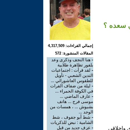
ي سعده ؟
إجمالي القراءات: 4,317,509
المقالات المنشورة: 572
-
هنا النجف وذكرى وعد
بلفور تظاهرة طلابية
-
لقد قرأت : اجتماعيات
التدين الشعبي - تأويل
للطقوس العاشورائي ...
-
ليلة من ضفاف الفرات
في الكوفة الحمراء ...
-
عارف الماضي ...
موسى فرج ... هاتف
بشبوش ... ، همسات من
الوجد ...
-
شط أبو جفوف ، شط
الشامية : نبض للذكريات
-
عزف جديد من قبل
ي واخلاقي