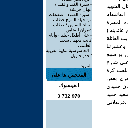
-
سيرة القيد والقلم /
ال الشهيد
نبهان خريشة
يث بيت القائمقام
-
سيرة الضوء... صفحات
من حياة الشيخ خطاب
 المقبرة
صالح الضامن / خطاب
عائديته (
عمران الضامن
-
على أطلال جيلنا - وأيام
يب العائلة
كانت معهم / سعيد
العليمى
 وعشيرتنا
-
الجاسوسية بنكهة مغربية
 ابو صيبع
/ جدو جبريل
على شارع
المزيد.....
للعب كرة
المعجبين بنا على
ذكرى بعض
الفيسبوك
ان حميدي
سعيد حميد
3,732,970
.قرنفلاتي