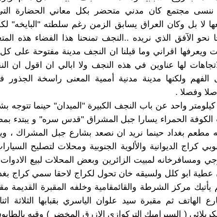
ا ننسى مجتمع كان مدني متحضر بكل معاني الحضارة التي
ا لا بل وكان العراق يسابق الزمن رغم سلطته "البايخه" لك
نحو الآفق الذي نريده ..النجف تمنحنا هذا الفضاء هذه المتعة
 ويعرفها اقراني وما قبلنا ان النجف مدينة مفتوحة على كل 
تجاهات لها عناوين في هذه النجف ولا ابالي ان اقول ان ال
الفهم ولكنها مدينة مدنية أممية المعنى راسخة الجذور في
صلا وفصلا .
يلومتر واحد عن باب النجف الكبيرة "الميدان" حينما تتوجه بشا
لكوفة الحمراء يسارا جبل المشراق "قدس سره" و يبتدء بم
 مطعم بغداد حينما نريد ان نصعد بشارع جبل المشراك ، ويم
وبي كراج الديوانية والألوية الجنوبية ومحلات لتصليح السيارا
جي ومسافرخانه لمبيت الزائرين وبعض المحلات لبيع الادوات ا
عطية ابو كلل ولسيقه خان تحول لكراج لاحقا سمي كراج بغدا
م يأتيك مركز الشرطة والقائمقامية وخلفه المقبرة القديمة مق
رع الهاتف ثم مقبرة سيد علوان الياسري بقبابها الثلاثة اثن
لكربلائي ( السيراميك التركوازي الازرق المخضر ) وقبه بالطاب