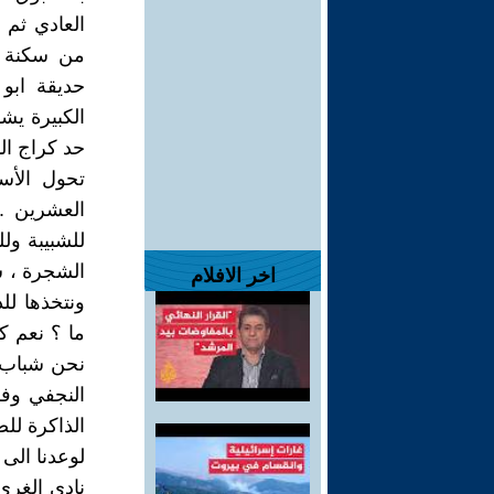
العادي ثم 
من سكنة ناح
حديقة ابو
الكبيرة يش
حد كراج ال
العشرين .
للشبيبة ولل
اخر الافلام
ونتخذها لل
ما ؟ نعم ك
نحن شباب م
النجفي وف
الذاكرة للض
لوعدنا الى
نادي الغري