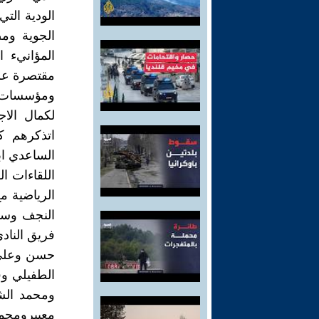
الودية الت
الجوية ومص
المؤانيء 
ومؤسسات ا
لكمال الا
اتذكرهم ك
الساعدي اب
اللقاءات ال
الرياضية م
النجف وساح
فريق الناد
حسن وعلي 
الطفيلي و
ومحمد الش
معيبرومحم