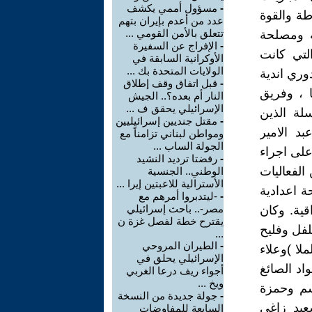
-
مسؤول أممي يكشف
طة والقوة
عدد من أعدم بإيران بتهم
تتعلق بالأمن القومي ...
ثة ومصلحة
-
الإفراج عن السفيرة
لتي كانت
الأوكرانية السابقة في
الولايات المتحدة بك ...
 عندما تم تنظيم دوري اندية
-
قبل اتفاق وقف إطلاق
 ، وفريق
النار أم بعده؟.. الجيش
الإسرائيلي يحقق ف ...
لة الذين
-
مقتل جنديين إسرائيليين
د الامير
ومواطن لبناني تزامناً مع
الجولة الساب ...
على اجراء
-
رفضتا ترديد النشيد
الفعاليات
الوطني.. الجنسية
الأسترالية للاعبتين إيرا ...
ة اعدادية
-
-ليتدبروا أمرهم مع
مصر-.. باحث إسرائيلي
قية. وكان
يقترح خطة لفصل غزة ن
لفل وفليح
...
-
الطيران المروحي
ا )وعلاء
الإسرائيلي يحلق في
د الصائغ
أجواء ريف درعا الغربي
ويخ ...
سم وحمزة
-
جولة جديدة من النسخة
عيد زاغي
السابعة للمفاوضات