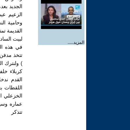
الجديد بعد
وحامية ال
القديمة تم
لبيت الساده
المزيد.....
في هذه الم
تتخذ مدفن 
) ولنترك ا
كربلاء خل
القدم ندخ
اللقطات ب
الخزعلي ال
عماره وسيد
تتذكر