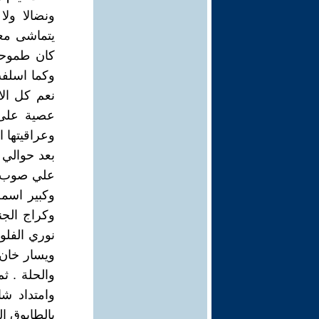
ونضالا ول
يتماشى معه
كان طموحا 
وكما اسلفت
نعم كل الا
عصية على 
وعراقيتها ا
بعد حوالي ك
علي صوب ا
وكبير اسمه
وكراج الجن
نوري الفلو
ويسار خان 
والحلة . ث
وامتداد شا
بالطابوق ا