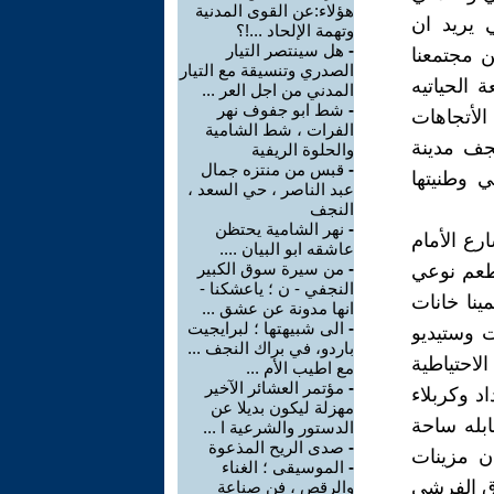
هؤلاء:عن القوى المدنية
 يريد ان
وتهمة الإلحاد ...!؟
-
هل سينتصر التيار
ن مجتمعنا
الصدري وتنسيقة مع التيار
 الحياتيه
المدني من اجل العر ...
-
شط ابو جفوف نهر
الأتجاهات
الفرات ، شط الشامية
نجف مدينة
والحلوة الريفية
-
قبس من منتزه جمال
 وطنيتها
عبد الناصر ، حي السعد ،
النجف
-
نهر الشامية يحتظن
رع الأمام
عاشقه ابو البيان ....
-
من سيرة سوق الكبير
طعم نوعي
النجفي - ن ؛ ياعشكنا -
ينا خانات
انها مدونة عن عشق ...
-
الى شبيهتها ؛ لبرايجيت
ت وستيديو
باردو، في براك النجف ...
لاحتياطية
مع اطيب الأم ...
-
مؤتمر العشائر الآخير
د وكربلاء
مهزلة ليكون بديلا عن
ابله ساحة
الدستور والشرعية ا ...
-
صدى الريح المذعوة
ان مزينات
-
الموسيقى ؛ الغناء
وق الفرشي
والرقص ، فن صناعة