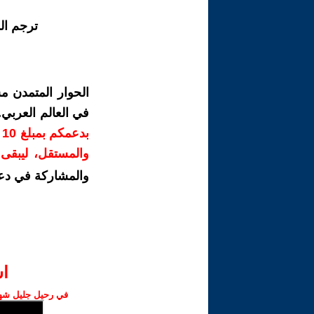
ترجم ال
الحوار المتمدن م
في العالم العربي
ب
والمستقل، ليبقى ص
والمشاركة في دع
ا‫
في رحيل جليل شهبا