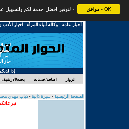
موافق - OK
لتوفير افضل خدمة لكم ولتسهيل عملي
أخبار عامة
-
وكالة أنباء المرأة
-
اخبار الأدب و
الموقع
يسارية
"من أج
حاز ال
إذا لديك
الزوار
اضافة/خدمات
بحث/الارشيف
الصفحة الرئيسية
-
سيرة ذاتية
-
ذياب مهدي مح
تبرعاتكم