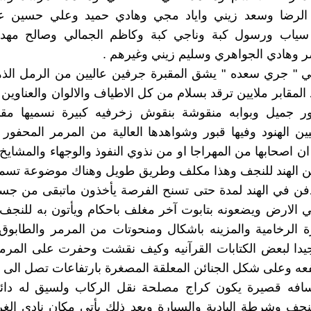
الرضا وسعد زيني واياد مجي وهادي حميد وعلي حسين عب
سياب ورسول كبة وناجي كبة وكاظم الجمالي وصالح مهد
 وهادي الجواهري وسليم زيني وغيرهم .
ي " جري سعده " يشق المقبرة جرفين عاليين من الرمل الذ
 المقابر ملايين ترقد بسلام من كل الاطياف والالوان والعناوين 
ر جميل وبوابه منقوشة بنقوش زخرفيه كبيرة نسميها مقبر
يين الهنود وفيها قبور وشواهدها العالية من المرمر المحفور
ان اصحابها من المهراجا او من نذوي النفوذ والوجهاء والمشايخ
من الهند للنجف وهذا مكلف وطريق طويل وهناك موضوعة تسمى
دفن في الهند لمدة حتى تسنح الفرصة يأخذون ماتبقى من جس
 الارض ويضعونه بتابوت آخر مغلف باحكام ويأتون به للنجف
ة الرخامية والمزينه باشكال ومنحوتات من المرمر والطابوق 
 جيدا لبعض الكتابات القرآنيه وكيف نقشت وحفرت على المر
فعه وعلى شكل الجنائن المعلقة المصغرة بارتفاعات تصل الى ثلا
سافه قصيرة يكون كراج مصلحة نقل الركاب ولسيق له دائ
ف وشرطة البادية والسيارة وبعد ذلك يأتي مكان نادي الغر