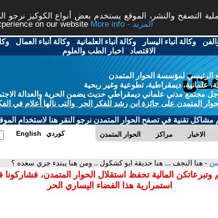
ة التصفح والنشر، الموقع يستخدم بعض أنواع الكوكيز نرجو النق
More info - المزيد
experience on our website
الفن
-
وكالة أنباء اليسار
-
وكالة أنباء العلمانية
-
وكالة أنباء العمال
-
وكا
الاقتصاد
-
اخبار الطب والعلوم
 الرئيسي لمؤسسة الحوار المتمدن
، علمانية، ديمقراطية، تطوعية وغير ربحية
ل مجتمع مدني علماني ديمقراطي حديث يضمن الحرية والعدالة الاجتم
حوار المتمدن على جائزة ابن رشد للفكر الحر والتى نالها أعلام في الفك
م مشاكل تقنية في تصفح الحوار المتمدن نرجو النقر هنا لاستخدام الموقع
كوردي
English
الاخبار
مراكز
الحوار المتمدن
سن
- هنا النجف ... هنا حديقة ابو كشكول .. ومن هنا يبتدء جري سعده ؟
 وتبرعاتكن المالية تحفظ استقلال الحوار المتمدن، فشاركونا 
استمرارية هذا الفضاء اليساري الحر