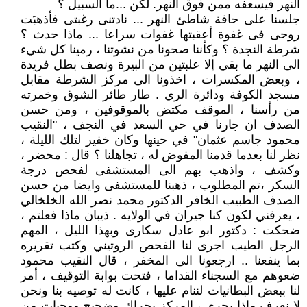
النهر فيسعفه ممن فوق النهر. لكن ...ما السبيل ؟
جلسنا على حافة شاطئ النهر ... نادتنى رغبتى فأذهبَت
روحى فى غفوة أعقبتها غفوات سراعا ... ماذا حدث ؟
شرطة النجدة ؟ وكأننا صحونا من نشوتنا ، رمينا كل شيء
الى النهر ما بقي إلا علبتين من البيرة ونصف بطل فريدة
، وبعض المكسرات ، اخذونا الى مركز الشرطة مقابل
مسجد الكوفة ودائرة الري . طار طائر الشوق وخمرته
من رأسنا ، الموقف مكتض بالموقوفين ، ومن حسن
الصدف ان جارنا في حي السعد في النجف ، "النقيب
محمود جاسم عثمان" في حينها وكان خفير لتلك الليلة ،
نظر لنا بعدما قدمنا المفوض له ، تجاهلنا ؟ قال : محضر ،
وكشف ، واذهب بهم الى المستشفى لفحص درجة
السكر ،تم المطلوب ، ذهبنا للمستشفى وايضا من حسن
الصدف الطبيب الخافر الدكتور محمد نصر الله الخلخالي
، يعرفني لكون كنا جيران في الولايه . ذيبان ماذا فعلتم ،
ضحكت : دكتور ابو عادل سكارى وبهذا الليل ، المهم
الرجل الطيب اجرى لنا الفحص الروتيني وكتب تقريره
بما ينفعنا .. ارجعونا الى المخفر ، قال النقيب محمود
ضعوهم مع السجناء القداما ، فتحت بوابة التوقيف ، أمر
لنا ببعض البطانيات لننام عليها ، كانت له توصيه بنا ونحن
لا نعرف ماذا يجري ، المركز بحراك وضجيج ووجبات من