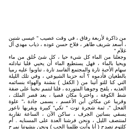
من ذاكرة لأربعة رفاق ، في وقت عصيب " عيسى شنين
، أسعد شريف طاهر ، فلاح حسن عوده ، ذياب مهدي آل
غلآم "
وجعلنا من الماء كل شيء حيا ، كل شئ خُلق من ماء
ويحيا بالماء ، فهل يستطيع الماء أن يحيي قلبا تبادلته
سهام الأحبة تارة والمجتمع الفاسد تارة ، تناوبوا عليه رميا
بالطغيان فأدموه ؟ أنه حزبنا الشيوعي ، وفي تلك الليلة
التي كنا للتو أتينا من ( الكفل ) بنشنة والهواء بنسائمه
العذبه ، يلفح وجوهنا المتورده ، قلنا لنتمم نخبنا على ضفة
شط الكوفة ، واخترنا مكان قصيا ، بعد قصر الملك ،
وقريبا عن مكائن أبن الأعسم ، يسمى جادة ،" علوة
الفحل "، ثمة شجرة توت " تكي" كبيرة وبقربها ناعور
يسقي بساتين الجرف ، ساكن الآن ، الساعة تقاربة
لمنتصف الليل ، ونحن فرشنا العدة على المسنايه . أم
كلثوم تصدح ( أنا وأنت ظلمنا الحب ) ونحن بنشوتنا نمرح