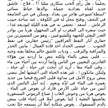
بحلمنا ، هل رأى الحب سكارى مثلنا !؟ ، فلاح : عاشق
جديد لفتاة بغدادية جميلة ،والدها خياط نسائي
"اسطة"شيوعي هاجر من بغداد ،وسكن في حي الجامعة
في النجف ،وفتح محل له في الكوفة ، عند ساحة حبيب
الرعاش .. أسعد : نحتفي به في هذه الليلة لتوديعه غدا ،
حيث سفره الى المغرب او الى المجهول هربا من بوادر
الغدر البعثي للجبهة وللشيوعيين ، وهو من المتمييزين من
حفاري أبار النفط العراقيين "رئيس حفارين في نفط
الجنوب ... عيسى الحداد احد قادة العمال : مابين الحذر
والمراقبة والترقب .. وذياب عاشق حالم محلقا بفنه وحبه
... قلبى ينبض بالماء ولكنه نبض ما أردته بين هؤلاء
الغادرين البعثيين من الناس وإنما أردته بين أحياء من ماء
، وفى الماء معا ، أريد ان أبحث عن حياة ، أي حياة ،
ولتكن ماتكون ! ، غير هذه الحياة التى أعيشها لعل نبضى
ينبض بروح الأمل فى مداوة قلبى الجريح فيحيا من جديد
بغمره فى الماء فى لذّة ونعيم . إنه أمل البائس الذى
آيس من حياة على الأرض فأراد ان يغوص فى الماء .
يغوص هربا من وحوش الغاب ( ضباع الزيتوني المسعورة
بفاشيتها البعثية ) كما يغوص أملا فى إحياء قلب ينبض
بالدم المسفوك . يغوص شكاية آملا أن يسمعه حيّا تحت