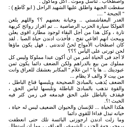
واصطخاب . تناسل وموت . آكل وماكول .
سقطت الجبهة واطلق عليها الشهيد الراحل ( ابو كَاطع ) :
" الجبحة " ....
الغدر البعفاشستي .. وخيانة بعضهم ؟؟ واللهم يلعن
الفولكا سيارة الحزب الرصاصية ... تم افراز روائح كريهة
تارة ، وكل هذا من أجل البقاء لوجود مطارد اقوى يعلن
ويبحث انهم افاعي تفح . فأخذت ادندن حياة الصبا . لقد
كان اصطخاب الأمواج لحنٌ لدندنتى , فهل يكون ماؤها
لحن ثورتى على اليأس ؟؟؟
لا أجد فى الحياة أشر من ان أكون عبدا مملوكا وليس كل
مملوك من بيع بالدراهم ولكن الضعف دائما يكون ثمن
عبوديتك .. ها يا " ابن غلآم " المكابر بعشقك للعراق وانت
من بيت لا والف لا يظام ...
الضعف يُذهب بالمبادئ الصحيحة ويلبسها قناع الباطل ،
والقوة تذهب بالمبادئ الباطلة وتلبسها لباس الحق ،
فيقذف بالباطل على الحق فيدمغه فى زمن كثر فيه
الخبث !؟.
هكذا الحياة ... للإنسان والحيوان الضعيف ليس له حياة ،
حياته تبذل فداءا للقوي دائما
وما زلت ادندن ارجوزتى البائسة تلك حتى انعطفت
بروحى جهة الحزب الشيوعي العراقي ، وما ان استطال