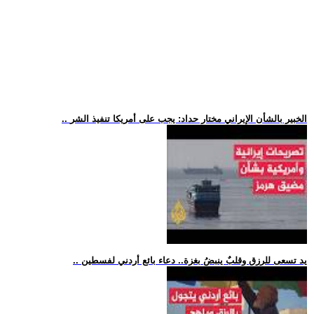
.. الخبير بالشأن الإيراني مختار حداد: يجب على أمريكا تنفيذ الشر
.. يد تسعى للرزق وقلبٌ ينبضُ بغزة.. دعاء بائع أردني لفسطين