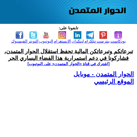
تابعونا على:
بودكاست
بنترست
تيلكرام
لينكدإن
الانستغرام
اليوتيوب
التويتر
الفيسبوك
تبرعاتكم وتبرعاتكن المالية تحفظ استقلال الحوار المتمدن،
فشاركونا في دعم استمرارية هذا الفضاء اليساري الحر
[اشترك في قناة ‫«الحوار المتمدن» على اليوتيوب]
الحوار المتمدن - موبايل
الموقع الرئيسي