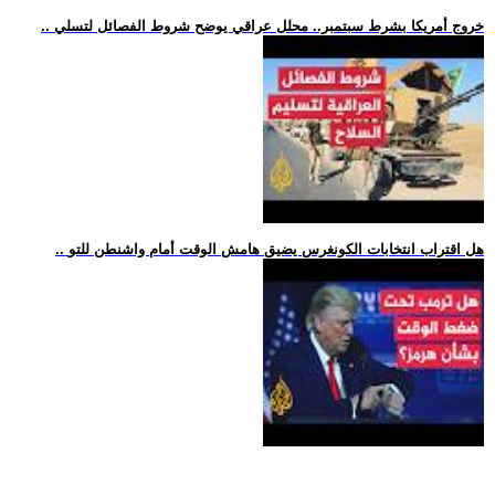
.. خروج أمريكا بشرط سبتمبر.. محلل عراقي يوضح شروط الفصائل لتسلي
.. هل اقتراب انتخابات الكونغرس يضيق هامش الوقت أمام واشنطن للتو