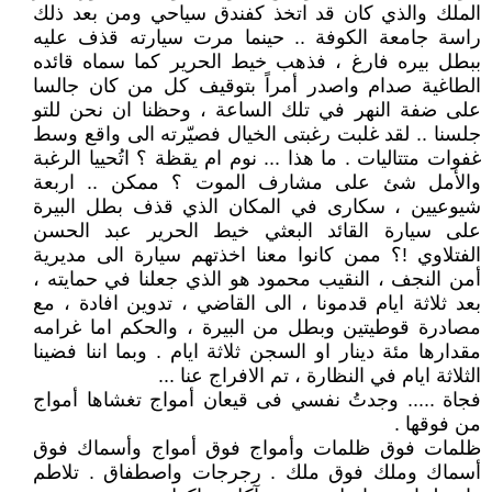
الملك والذي كان قد اتخذ كفندق سياحي ومن بعد ذلك
راسة جامعة الكوفة .. حينما مرت سيارته قذف عليه
ببطل بيره فارغ ، فذهب خيط الحرير كما سماه قائده
الطاغية صدام واصدر أمراً بتوقيف كل من كان جالسا
على ضفة النهر في تلك الساعة ، وحظنا ان نحن للتو
جلسنا .. لقد غلبت رغبتى الخيال فصيّرته الى واقع وسط
غفوات متتاليات . ما هذا ... نوم ام يقظة ؟ اتُحييا الرغبة
والأمل شئ على مشارف الموت ؟ ممكن .. اربعة
شيوعيين ، سكارى في المكان الذي قذف بطل البيرة
على سيارة القائد البعثي خيط الحرير عبد الحسن
الفتلاوي !؟ ممن كانوا معنا اخذتهم سيارة الى مديرية
أمن النجف ، النقيب محمود هو الذي جعلنا في حمايته ،
بعد ثلاثة ايام قدمونا ، الى القاضي ، تدوين افادة ، مع
مصادرة قوطيتين وبطل من البيرة ، والحكم اما غرامه
مقدارها مئة دينار او السجن ثلاثة ايام . وبما اننا فضينا
الثلاثة ايام في النظارة ، تم الافراج عنا ...
فجاة ..... وجدتُ نفسي فى قيعان أمواج تغشاها أمواج
من فوقها .
ظلمات فوق ظلمات وأمواج فوق أمواج وأسماك فوق
أسماك وملك فوق ملك . رجرجات واصطفاق . تلاطم