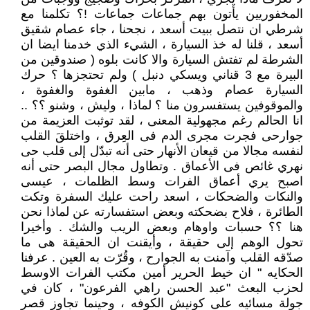
المخفوريين يأتون بهم جماعات جماعات !؟ تكلمنا مع
شرطي ان نتصل ببيت أسعد ، نجحنا ، جاء عصام شقيق
أسعد ، قلنا له خذ السيارة ، الشيء الذي خدمنا ايضا ان
الشرطة لم تفتش السيارة والا كانت بلوه ( صندوقين من
البيرة مع 3 قناني ويسكي دنبل ) ولم تحتجزها ؟ حرك
السيارة عصام وذهب ، مابين الغفوة والغفوة ،
والموقوفين يستفسرون منا ؟ لماذا ، وليش ، وشنو ؟؟ ..
انا الحالم رغم مجهولية المعنى ، لقد توثبت العزيمة من
جوارحى فجرت مجرى الدم فى العِرق ، واختلقَ القلب
لنفسه مجالا من قيعان الأنهار حتى أنه تبدّل إلى قلب حى
نهري غائص فى الأعماق . وتطاول مجال البصر حتى أنه
اصبح يري أعماق الفرات وسط الظلمات ، عيسى
والنكات والضحكات ، اسعد راحت عليك السفرة وتكت
الطائرة ، فلاح بضحكته وبعض استفسارته عن لماذا نحن
هنا ؟؟ حسبات واوهام وبعض الريب والشك . وأخيرا
تحول الوهم إلى حقيقة ، وأيقنت ان الحقيقة هى ما
صدّقه القلب وآمنت به الجوارح ، وقُرّت به العين . عرفنا
الحكايه " ان خيط الحرير أمين مكتب الفرات الاوسط
لحزب البعث "عبد الحسن راهي الفرعون" ، كان في
جولة مسائيه على كونيش الكوفه ، وحينما تجاوز قصر