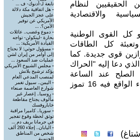
 الحقيقيين لنظام
تابعة لـ-أدنوك- ف ...
-
هل اتفاقية مكة دلالة
ياسية والاقتصادية
على عجز الجيش
الأمريكي عن توفير
الأمن؟. ...
-
دموع وغضب.. عائلات
 كل القوى الوطنية
بحارة -لينكولن- تواجه
، وتعبئة كل الطاقات
القيادة الأمريكية: ...
-
مسؤول حوثي: لا نحتاج
وازين قوى جديدة. كما
إلى أوامر من إيران لشن
عمليات ضد السعود ...
لذي دعا إليه "الحراك
-
مجلس الشيوخ الأمريكي
يؤكد ترشيح بلانش
 الصلح عند الساعة
لمنصب المدعي العام
الخامسة من بعد ظهر يوم غد الثلاثاء الواقع فيه 16 تموز
-
اليمن.. سيول تغمر
شوارع العاصمة صنعاء
-
روسيا.. إعصار غير
مألوف يجتاح مقاطعة
خاباروفسك
-
سوريا.. كاميرا مراقبة
توثق لحظة وقوع تفجير
في جرمانا بريف دم ...
-
اليابان.. إجلاء 260 ألف
تاغ)
شخص من المناطق
الجنوبية