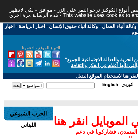
 أنواع الكوكيز نرجو النقر على الزر - موافق - لكي لاتظهر
This website uses cookies to ensure you ge
وكالة أنباء العمال
-
وكالة أنباء حقوق الإنسان
-
اخبار الرياضة
-
اخبار
لوم
التبرع للموقع - ادعمونا
حرية والعدالة الاجتماعية للجميع
"
تى نالها أعلام في الفكر والثقافة
قر هنا لاستخدام الموقع البديل
كوردي
English
الحزب الشيوعي
لموبايل انقر هنا
اللبناني
 المتمدن، فشاركونا في دعم