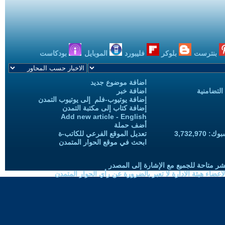
بنترست
بلوكر
فليبورد
الموبايل
بودكاست
اضافة موضوع جديد
التضامنية
اضافة خبر
إضافة يوتيوب-فلم إلى يوتيوب التمدن
إضافة كتاب إلى مكتبة التمدن
Add new article - English
أضف حملة
3,732,97
تعديل الموقع الفرعي للكاتب-ة
ابحث في موقع الحوار المتمدن
شر متاحة للجميع مع الإشارة إلى المصدر
ضاء هيئة الادارة لا تعبر بالضرورة عن رأي الحوار المتمدن