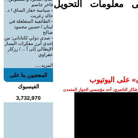
ى معلومات التحويل
فاخر جاسم
-
سياسة حفار الساق / د.
خالد زغريت
-
الطائفية المتغلغلة في
لبنان / حسين محمود
صالح
-
صدى دولي لكتاباتي: من
إحدى أبرز مفكرات اليسار
الإيطالي إلى أ ... / رزكار
عقراوي
المزيد.....
المعجبين بنا على
» على اليوتيوب
الفيسبوك
شاكر الناصري، أحد مؤسسي الحوار المتمدن
3,732,970