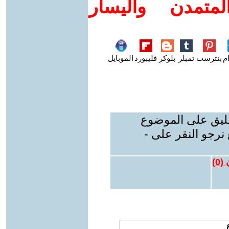
متمدن واليسار
م
بنترست
تمبلر
بلوكر
فليبورد
الموبايل
عليق على الموضوع
نرجو النقر على -
 (
0
)