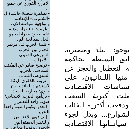
الإفراج الفوري عن جميع
...
-
تظاهرة شعبية حاشدة ل
-الشيوعي- للإنقاذ...
ومواجهة سياسة الإن ...
-
غريب: بناء دولة مدنية
علمانية وديمقراطية هو
الحل لمعالجة الم ...
-
كلمة الحزب في مؤتمر
وجود البلد ومصيره،
الحوار بين الحزب
الشيوعي الصيني
تق السلطة الحاكمة
والأحزاب ...
-
توضيح صادر عن المكتب
ة التعطيل والعجز عن
السياسي للحزب
الشيوعي اللبناني
نها اللبنانيون، على
-
غريب بالذكرى ال 13
ياسات الاقتصادية
لاستشهاد القائد جورج
حاوي: محاربة الفساد ...
وصلت أكثرية الشعب
-
برنامج الحزب الانتخابي/
صوت واحد للتغيير
 ودفعت أكثرية الفئات
-
اتحدوا وكونوا صوتاً واحداً
للتغيير
لشوارع... وبدل لجوء
-
إلى قوى الاعتراض
اساتها الاقتصادية
والتغيير الديمقراطي:
-اتحدوا، وكونوا معاً ص ...