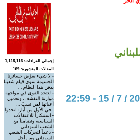
ي الحر
لبناني
إجمالي القراءات: 1,118,116
المقالات المنشورة: 169
-
لا شيء يعوّض خسائرنا
الجسيمة سوى قيام شعبنا
بدفن هذا النظام ...
-
لتتحد القوى في مواجهة
موازنة التقشف، وتحميل
أعبائها لمن تسبّ ...
-
في الأول من أيار: اتحدوا
-
استنكاراً للاعتقالات
السياسية وتضامناً مع
الشعب السوداني
-
دعماً لتحركات الشعب
السوداني ومن أجل