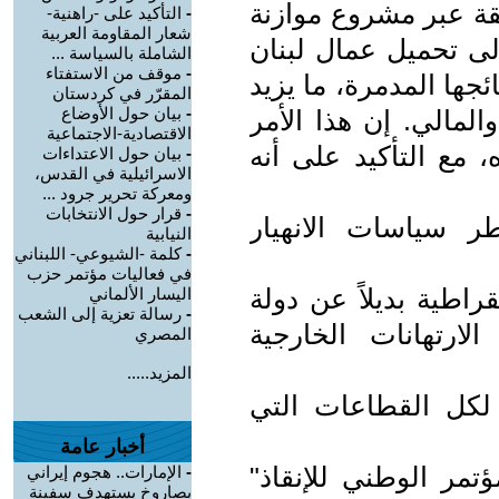
قة عبر مشروع موازنة
-
التأكيد على -راهنية-
شعار المقاومة العربية
لجأ إلى تحميل عمال لبنان
الشاملة بالسياسة ...
-
موقف من الاستفتاء
جها المدمرة، ما يزيد
المقرّر في كردستان
-
بيان حول الأوضاع
المالي. إن هذا الأمر
الاقتصادية-الاجتماعية
 مع التأكيد على أنه
-
بيان حول الاعتداءات
الاسرائيلية في القدس،
ومعركة تحرير جرود ...
-
قرار حول الانتخابات
ر سياسات الانهيار
النيابية
-
كلمة -الشيوعي- اللبناني
في فعاليات مؤتمر حزب
راطية بديلاً عن دولة
اليسار الألماني
-
رسالة تعزية إلى الشعب
لارتهانات الخارجية
المصري
المزيد.....
لكل القطاعات التي
أخبار عامة
تمر الوطني للإنقاذ"
-
الإمارات.. هجوم إيراني
بصاروخ يستهدف سفينة