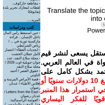
-
مقاطعة خاركوف..
لقطات لمعارك تحرير بلدة
Translate the topic
إيفانوفكا
into
المزيد.....
كتب ودراسات
Power
-
حين استيقظ رأس المال
داخل الإنسان .. قراءة
ماركسية ثورية في ... /
رياض الشرايطي
-
ابجديات العطاء / انتصار
ستقل يسعى لنشر قيم
كامل جفلان الخشت
-
مجلة سلاح النقد، عدد
واة في العالم العربي.
جوان-جويلية-اوت 2026 /
مجلة سلاح النقد
عتمد بشكل كامل على
-
حقوق العصر / أحمد
التاوتي
ساهم/ي معنا! بدعمكم بمبلغ 10 دولارات سنويًا أو
-
قصة الأمراض المزمنة و
إفلاس الأطباء / عدنان
رضوان
 استمرار هذا المنبر
Letters from the East /
-
عدنان رضوان
ويًا للفكر اليساري
-
العولمة الرأسمالية:
جدل المجرد والملموس /