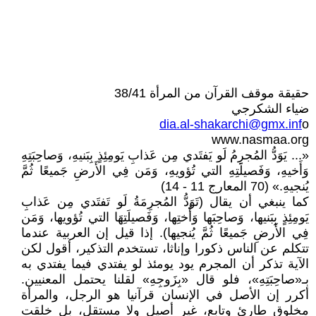
حقيقة موقف القرآن من المرأة 38/41
ضياء الشكرجي
dia.al-shakarchi@gmx.inf
o
www.nasmaa.org
«... يَوَدُّ المُجرِمُ لَو يَفتَدي مِن عَذابِ يَومِئِذٍ بِبَنيهِ، وَصاحِبَتِهِ
وَأَخيهِ، وَفَصيلَتِهِ التي تُؤويهِ، وَمَن فِي الأَرضِ جَميعًا ثُمَّ
يُنجيهِ.» (70 المعارج 11 - 14)
كما ينبغي أن يقال (تَوَدُّ المُجرِمَةُ لَو تَفتَدي مِن عَذابِ
يَومِئِذٍ بِبَنيها، وَصاحِبَها وَأُختِها، وَفَصيلَتِهَا التي تُؤويها، وَمَن
فِي الأَرضِ جَميعًا ثُمَّ يُنجيها). إذا قيل إن العربية عندما
تتكلم عن الناس ذكورا وإناثا، تستخدم التذكير، أقول لكن
الآية تذكر أن المجرم يود يومئذ لو يفتدي فيما يفتدي به
بـ«صاحِبَتِهِ»، فلو قال «بِزَوجِهِ» لقلنا يحتمل المعنيين.
أكرر إن الأصل في الإنسان قرآنيا هو الرجل، والمرأة
مخلوق طارئ وتابع، غير أصيل ولا مستقل، بل خلقت