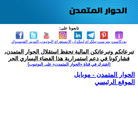
تابعونا على:
بودكاست
بنترست
تيلكرام
لينكدإن
الانستغرام
اليوتيوب
التويتر
الفيسبوك
تبرعاتكم وتبرعاتكن المالية تحفظ استقلال الحوار المتمدن،
فشاركونا في دعم استمرارية هذا الفضاء اليساري الحر
[اشترك في قناة ‫«الحوار المتمدن» على اليوتيوب]
الحوار المتمدن - موبايل
الموقع الرئيسي