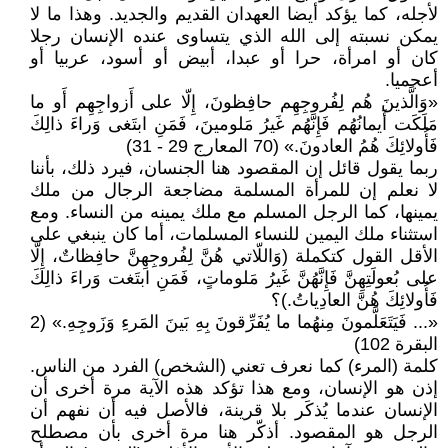
لأجله، كما يؤكد أيضا العهدان القديم والجديد. وهذا ما لا
يمكن نسبته إلى الله الذي يتساوى عنده الإنسان رجلا
كان أو امرأة، حرا أو عبدا، أبيض أو أسود، عربيا أو
أعجميا.
«وَالَّذينَ هُم لِفُروجِهِم حافِظونَ، إِلّا على أَزواجِهِم أَو ما
مَلَكَت أَيمانُهُم فَإِنَّهُم غَيرُ مَلومينَ، فَمَنِ ابتَغى وَراءَ ذالِكَ
فَأُولائِكَ هُمُ العادونَ.» (70 المعارج 29 - 31)
ربما يقول قائل إن المقصود هنا الجنسان، فيرد ذلك، بأننا
لا نعلم إن للمرأة المسلمة مضاجعة الرجال من ملك
يمينها، كما الرجل المسلم مع ملك يمينه من النساء. ومع
استثناء ملك اليمين للنساء المسلمات، أما كان ينبغي على
الأقل القول كتكملة (وَاللّاتي هُنَّ لِفُروجِهِنَّ حافِظاتٌ، إِلّا
على بُعولَتِهِنَّ فَإِنَّهُنَّ غَيرُ مَلوماتٍ، فَمَنِ ابتَغت وَراءَ ذالِكَ
فَأُولائِكَ هُنَّ العادِياتُ.)؟
«... فَيَتَعَلَّمونَ مِنهُما ما يُفَرِّقونَ بِهِ بَينَ المَرءِ وَزَوجِهِ.» (2
البقرة 102)
كلمة (المرء) كما نعرف تعني (الشخص) الفرد من الناس.
إذن هو الإنسان، ومع هذا تؤكد هذه الآية مرة أخرى أن
الإنسان عندما يُذكَر بلا قرينة، فالأصل فيه أن نفهم أن
الرجل هو المقصود. أذكّر هنا مرة أخرى بأن مصطلح