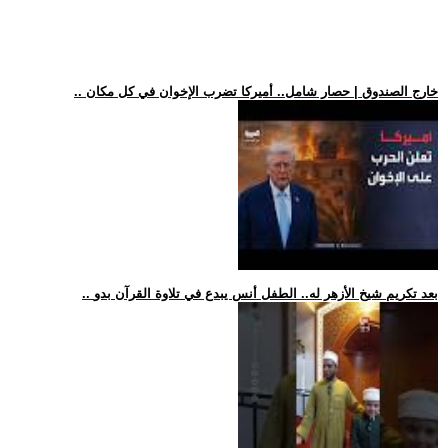
.. خارج الصندوق | حصار شامل.. أميركا تضرب الإخوان في كل مكان
.. بعد تكريم شيخ الأزهر له.. الطفل أنس يبدع في تلاوة القرآن بدو