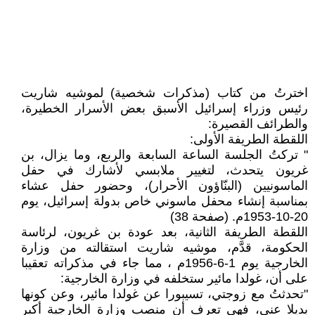
اخترتُ من كتاب (مذكرات شخصية) لموشيه شاريت
رئيس وزراء إسرائيل الأسبق بعض الأسرار الخطيرة،
والطرائف القصيرة:
اللقطة الطريفة الأولى:
" تركتُ الجلسة الساعة السابعة والربع، وما يزال، بن
غريون يتحدث، لتغيير ملابسي لأشارك في حفل
الماسونيين (البنّاؤون الأحرار)، وحضور حفل عشاء
بمناسبة إنشاء محفل ماسوني خاص بدولة إسرائيل، يوم
20-10-1953م. (صفحة 38)
اللقطة الطريفة الثانية، بعد عودة بن غريون، لرئاسة
الحكومة، قدَّم، موشيه شاريت استقالته من وزارة
الخارجية يوم 1-6-1956م ، مما جاء في مذكراته تعقيبا
على أن، غولدا مائير ستخلفه في وزارة الخارجية:
"تحدثتُ مع زوجتي، تسيبورا عن غولدا مائير، وعن كونها
بديلا عني، فهي تعرف أن منصب وزارة الخارجية أكبر