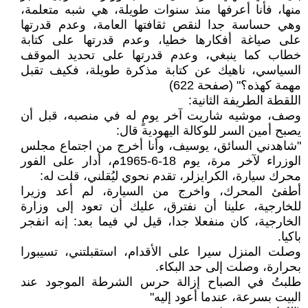
منها، فأنا أعرفها منذ سنوات طويلة، هي شبه متعلمة،
وهي حساسة جدا لنقص ثقافتها العامة، وعدم قدرتها
على صياغة أفكارها خطيا، وعدم قدرتها على كتابة
خطاب كما ينبغي، وعدم قدرتها على تحديد الموقف
السياسي، ناهيك عن كتابة مذكرة طويلة، فكيف تقبل
مهمة كهذه؟" (صفحة 622)
اللقطة الطريفة الثانية:
وصف، موشيه شاريت آخر يومٍ له في منصبه، قبل أن
يصبح أمين السر للوكالة اليهودية قال:
"شاهدني السائق، يوسيف، وأنا أخرج من اجتماع مجلس
الوزراء لآخر مرة، يوم 18-6-1965م، أدار على الفور
محرك سيارة، الكرايزلر، تقدم نحوي ليُقلني، قلت له:
أطفئ المحرك، واخرج من السيارة، لم أعد وزيرا
للخارجية، علينا أن نفترق، عليك أن تعود إلى وزارة
الخارجية، كان منفعلا جدا، قيل لي فيما بعد: إنه انفجر
باكيا.
وصلت المنزل سيرا على الأقدام، استقبلتني، تسيبورا
بحرارة، وصلت إلى حد البكاء.
طلبتُ في الصباح إزالة حرس الشرطة الموجود عند
البيت بسرعة، عندما أعود إليه"