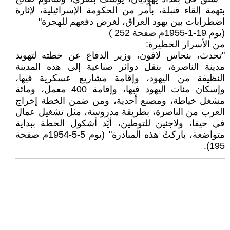
بتهمة إلقاء قنبلة، بأمر من الحكومة الإسرائيلية، لإثارة
اضطرابات بين يهود العراق، لغرض دفعهم للهجرة"
(يوم 19-1-1955م صفحة 252 )
من الأسرار الخطيرة:
"تحدث، بنحاس لافون، وزير الدفاع عن خطته لتهويد
مدينة الناصرة، بنقل دوائر صناعية إلى هذه المدينة
النظيفة من اليهود، وإقامة مشاريع عسكرية فيها،
وإسكان مئات اليهود فيها، وإقامة 400 معمل، ومائة
مشغل خياطة، ومصنع أحذية، ومن ضمن الخطة إخراج
العرب من الناصرة، بطريقة مدروسة، مثل تشغيل عمال
في حيفا، ولاجئين للتوطين، أيَّد أشكول الخطة ببداية
متواضعة، باركتُ هذه المبادرة" (يوم 5-5-1954م صفحة
195).