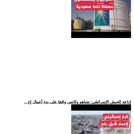
.. إذاعة الجيش الإسرائيلي: نتنياهو وكاتس وافقا على بدء أعمال إع