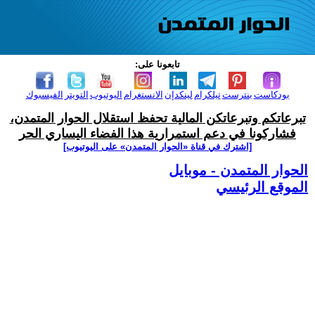
تابعونا على:
بودكاست
بنترست
تيلكرام
لينكدإن
الانستغرام
اليوتيوب
التويتر
الفيسبوك
تبرعاتكم وتبرعاتكن المالية تحفظ استقلال الحوار المتمدن،
فشاركونا في دعم استمرارية هذا الفضاء اليساري الحر
[اشترك في قناة ‫«الحوار المتمدن» على اليوتيوب]
الحوار المتمدن - موبايل
الموقع الرئيسي