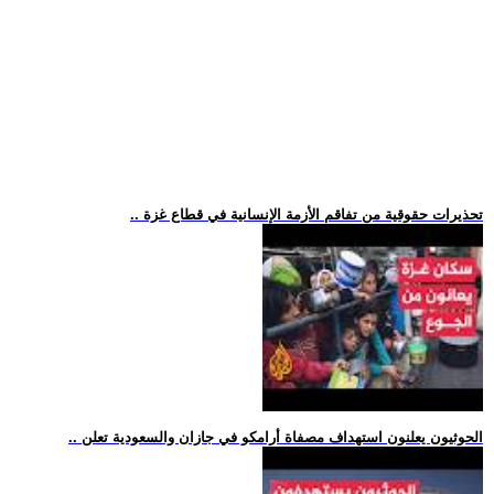
.. تحذيرات حقوقية من تفاقم الأزمة الإنسانية في قطاع غزة
.. الحوثيون يعلنون استهداف مصفاة أرامكو في جازان والسعودية تعلن