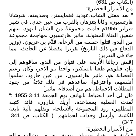
(الكتاب ص 631)
من الأسرار الخطيرة:
" بعد مقتل الشاب،عوديد فغمايستر، وصديقته، شوشانا
هارتسيون، وكانا يتنزهان بالقرب من عين جدي، في شهر
فبراير 1955م قامت مجموعةٌ من الشبان اليهود، بينهم
شقيق الفتاة المقتولة، مائير هارتسيون بمهاجمة مجموعة
من البدو، قتلوا خمسة من الرعاة، قدَّم بن غريون، (وزير
الدفاع في ذلك التاريخ) تقريرا مفصلا عن الحادث، مما
جاء في التقرير:
[قبض رجالنا الأربعة على فتيان من البدو، ساقوهم إلى
وادٍ، قتلوهم طعنا بالسكين، واحدا تلو الآخر، وكان زعيم
العصابة هو، مائير هارتسيون، من عين حارود، سلموا
أنفسهم، واعترفوا، ساعدهم في ذلك ثلاثةٌ من جنود
المظلات الاحتياط، هم من أصدقاء، مائير]
قال لي أحد الضباط بالهاتف يوم الجمعة 11-3-1955 :"
نُفذت العملية بمساعدة، أريك شارون، قائد كتيبة
المظليين، زود المجموعة بالأسلحة، ونقلهم بآلية تابعة
للكتيبة، وأرسل وحدات لحمايتهم" ( الكتاب، ص 341-
347)
من الأسرار الخطيرة:
" شُنق في بغداد يهوديان، يوسف بصري، وشالوم صالح