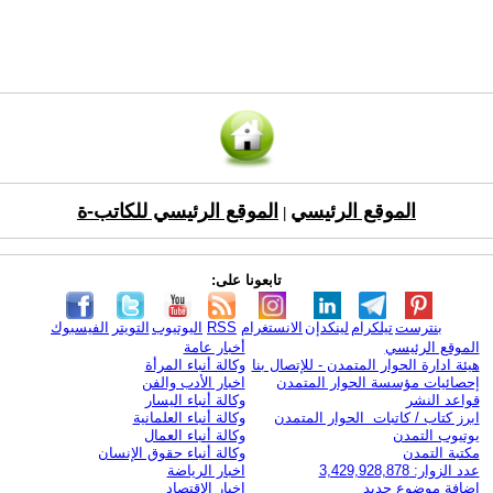
الموقع الرئيسي
الموقع الرئيسي للكاتب-ة
|
تابعونا على:
بنترست
تيلكرام
لينكدإن
الانستغرام
RSS
اليوتيوب
التويتر
الفيسبوك
الموقع الرئيسي
أخبار عامة
هيئة ادارة الحوار المتمدن - للإتصال بنا
وكالة أنباء المرأة
إحصائيات مؤسسة الحوار المتمدن
اخبار الأدب والفن
قواعد النشر
وكالة أنباء اليسار
ابرز كتاب / كاتبات الحوار المتمدن
وكالة أنباء العلمانية
يوتيوب التمدن
وكالة أنباء العمال
مكتبة التمدن
وكالة أنباء حقوق الإنسان
عدد الزوار: 3,429,928,878
اخبار الرياضة
اضافة موضوع جديد
اخبار الاقتصاد