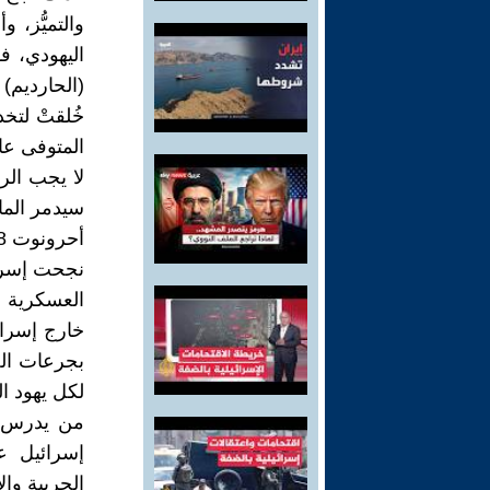
والتميُّز،
اليهودي، فه
(الحارديم)
خُلقتْ لتخ
المتوفى عام 2013 الذي قال أي
لا يجب الرأ
سيدمر الماش
أحرونوت 2001/7/28)
نجحت إسرا
العسكرية ك
خارج إسرائ
بجرعات الخ
لكل يهود ال
من يدرس عل
إسرائيل ع
الحربية وا