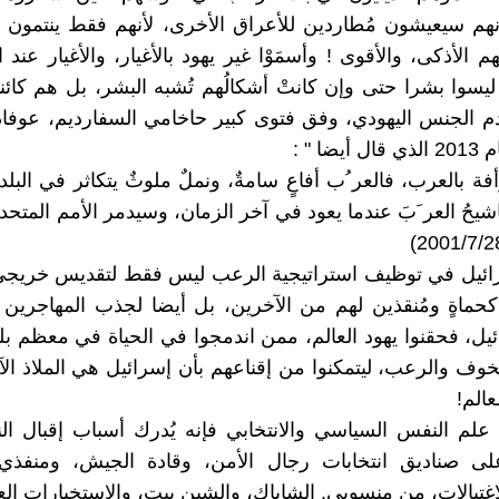
 وأنهم سيعيشون مُطاردين للأعراق الأخرى، لأنهم فقط ينتمون إ
م الأذكى، والأقوى ! وأسمَوْا غير يهود بالأغيار، والأغيار عند
 ليسوا بشرا حتى وإن كانتْ أشكالُهم تُشبه البشر، بل هم كائ
دم الجنس اليهودي، وفق فتوى كبير حاخامي السفارديم، عوفا
ضا " :
فة بالعرب، فالعر ُب أفاعٍ سامةٌ، ونملٌ ملوثٌ یتكاثر في البلد
یحُ العر َبَ عندما یعود في آخر الزمان، وسيدمر الأمم المتحد
ئيل في توظيف استراتيجية الرعب ليس فقط لتقديس خريجي 
حماةٍ ومُنقذين لهم من الآخرين، بل أيضا لجذب المهاجرين 
يل، فحقنوا يهود العالم، ممن اندمجوا في الحياة في معظم بلد
وف والرعب، ليتمكنوا من إقناعهم بأن إسرائيل هي الملاذ الآ
عالم!
م النفس السياسي والانتخابي فإنه يُدرك أسباب إقبال الن
لى صناديق انتخابات رجال الأمن، وقادة الجيش، ومنفذي 
لاغتيالات، من منسوبي. الشاباك، والشين بيت، والاستخبارات ال