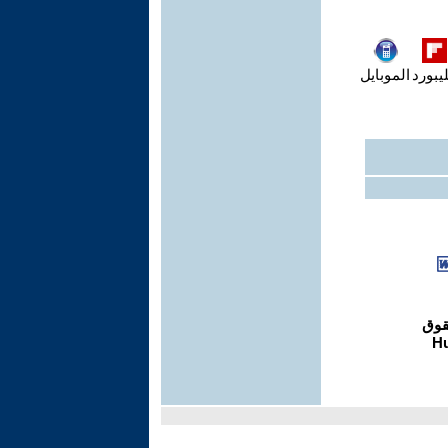
يبورد
الموبايل