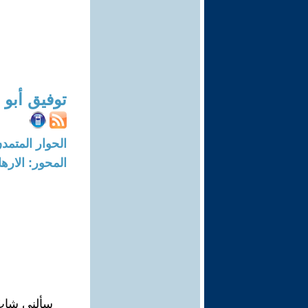
توفيق أبو
الحوار المتمدن-العدد: 6197 - 19
المحور: الاره
سألني شابٌ