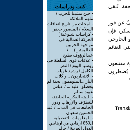
فة، تُلقي
كتب ودراسات
-
حين مشينا للحرب /
ملهم الملائكة
فٌ عن فوز
-
لمحات من تاريخ اتفاقات
السلام / المنصور جعفر
سكر، فإن
-
كراسات شيوعية(
و الخارجي
الحركة العمالية في
مواجهة الحربين
ي الغنائم
العالميتين) ... /
عبدالرؤوف بطيخ
-
علاقات قوى السلطة في
ة مقتنعون
روسيا اليوم / النص
الكامل / رشيد غويلب
م يُضطرون
-
الانتحاريون ..او كلاب
النار ...المتوهمون بجنة لم
يحصلوا عليه ... / عباس
عبود سالم
-
البيئة الفكرية الحاضنة
للتطرّف والإرهاب ودور
الجامعات في الت ... / عبد
Transl
الحسين شعبان
-
المعلومات التفصيلية
ل850 ارهابي من ارهابيي
الدول العربية / خالد