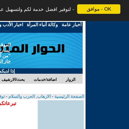
موافق - OK
لتوفير افضل خدمة لكم ولتسهيل عملي
أخبار عامة
-
وكالة أنباء المرأة
-
اخبار الأدب و
الموقع
يسارية
"من أج
حاز ال
إذا لديك
الزوار
اضافة/خدمات
بحث/الارشيف
الصفحة الرئيسية
-
الارهاب, الحرب والسلام
-
توف
تبرعاتكم