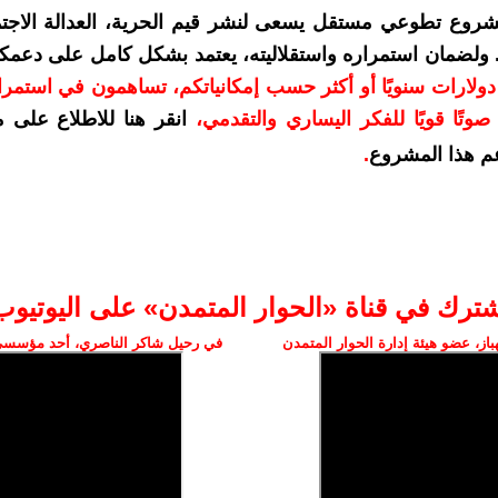
شروع تطوعي مستقل يسعى لنشر قيم الحرية، العدالة الاجتم
. ولضمان استمراره واستقلاليته، يعتمد بشكل كامل على دعمك
دعمكم بمبلغ 10 دولارات سنويًا أو أكثر حسب إمكانياتكم، تساهمون في استم
وتًا قويًا للفكر اليساري والتقدمي
،
انقر هنا للاطلاع على 
م هذا المشروع
.
شترك في قناة «الحوار المتمدن» على اليوتيوب
ز، عضو هيئة إدارة الحوار المتمدن
في رحيل شاكر الناصري، أحد مؤسسي 