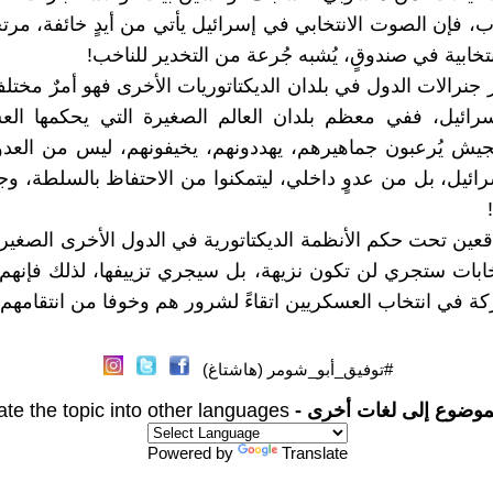
ب، فإن الصوت الانتخابي في إسرائيل يأتي من أيدٍ خائفة، مرتج
نتخابية في صندوقٍ، يُشبه جُرعة من التخدير للناخب!
 جنرالات الدول في بلدان الديكتاتوريات الأخرى فهو أمرٌ مختل
سرائيل، ففي معظم بلدان العالم الصغيرة التي يحكمها الع
جيش يُرعبون جماهيرهم، يهددونهم، يخيفونهم، ليس من العد
ائيل، بل من عدوٍ داخلي، ليتمكنوا من الاحتفاظ بالسلطة، وجن
اقعين تحت حكم الأنظمة الديكتاتورية في الدول الأخرى الصغير
تخابات ستجري لن تكون نزيهة، بل سيجري تزييفها، لذلك فإنه
كة في انتخاب العسكريين اتقاءً لشرور هم وخوفا من انتقامهم!
#توفيق_أبو_شومر (هاشتاغ)
موضوع إلى لغات أخرى -
ate the topic into other languages
Powered by
Translate