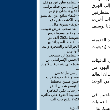
-
نتنياهو يعلن عن موقف
لى العِرق
إسرائيل من خطة ترامب
الأخيرة بشأن نزع س ...
 المتطرفين
-
-فيفا- يدافع عن إنفانتينو
نات أخرى،
بعد الكشف عن دفع
-يويفا- تسوية مال ...
ديا يوسيف
-
بعد سحب عرض تعيينه..
جامعة مينيسوتا تدفع
تعويضا بـ250 ألف دو ...
ة القدیمة،
-
القطط السوداء: بين
ة (یديعوت
الخرافات والسحرة وعيد
الهالوين
-
نتنياهو: لن ينسحب
الجيش الإسرائيلي من
الدفيئات
غزة حتى يتم نزع سلاح ح
اليهود من
...
-
إسرائيل تدشن
ان العالم
مستوطنة جديدة قرب
من الوحيد
جنين ضمن مخطط
للتوسع شمال الض ...
-
رسائل بكين للقاهرة..
اخبين في
تسليط الضوء على طائرة
Y-20 يفتح باب الت ...
العمليات
المزيد.....
عسكرية!