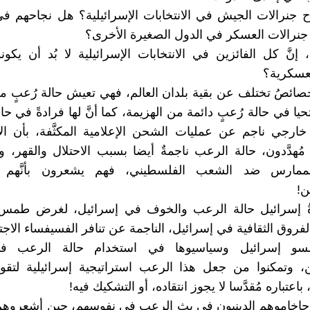
اح جنرالات الجيش في الانتخابات الإسرائيلية؟ هل نجاحهم ف
َ جنرالات العسكر في الدول الصغيرة الأخرى؟
إنَّ كل الفائزين في الانتخابات الإسرائيلية لا بُد أن يكو
لعسكرية؟
صائصُ تختلف عن بقية بلدان العالم، فهي تعيش حالة رُعبٍ 
يا في حالة رُعبٍ دائمة من الهزيمة، كما أنَّ لها فرادةً في ح
ارجي ناجم عن عمليات الشحن الإعلامية المكثَّفة، بأن الإ
مُهدَّدون، حالة الرعب ناجمةٌ أيضا بسبب الاحتلال والقهر، و
لممارس ضد الشعب الفلسطيني، فهم يشعرون بأنَّهم م
ن!
ةُ إسرائيل حالة الرعب والخوف في إسرائيل، لغرض طمس 
الفروق الثقافية في إسرائيل، الناجمة عن تنافر الفسيفساء الاجت
و إسرائيل وسياسيوها في استخدام حالة الرعب 
ين، وتمكنوا من جعل هذا الرعب استراتيجية إسرائيلية لتق
باعتباره مُقدَّسا لا يجوز انتقاده، أو التشكيك فيه!
اخاموهم الدينيون في بث الرعب في نفوسهم، حين أشعروهم ب