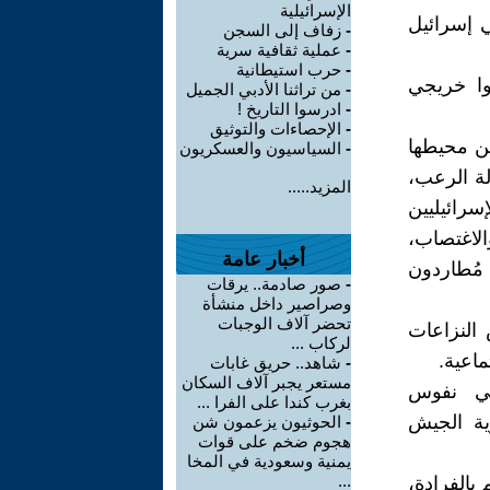
الإسرائيلية
ي إسرائيل
-
زفاف إلى السجن
-
عملية ثقافية سرية
-
حرب استيطانية
نوا خريجي
-
من تراثنا الأدبي الجميل
-
ادرسوا التاريخ !
-
الإحصاءات والتوثيق
من محيطها
-
السياسيون والعسكريون
الة الرعب،
المزيد.....
سرائيليين
الاغتصاب،
أخبار عامة
ُطاردون
-
صور صادمة.. يرقات
وصراصير داخل منشأة
تحضر آلاف الوجبات
النزاعات
لركاب ...
ماعية.
-
شاهد.. حريق غابات
مستعر يجبر آلاف السكان
في نفوس
بغرب كندا على الفرا ...
وية الجيش
-
الحوثيون يزعمون شن
هجوم ضخم على قوات
يمنية وسعودية في المخا
...
الفرادة،