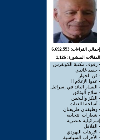
إجمالي القراءات: 6,692,553
المقالات المنشورة: 1,126
-
رفوف مكتبة الكونغرس
-
حفيد غاندي
-
فن الحوار
-
عدوا الإعلام !!
-
اليسار البائد في إسرائيل
-
سلاح الوثائق
-
النكز والنخس
-
أسلحة اللعنات
-
وظيفتان طريفتان
-
شعارات انتخابية
إسرائيلية عنصرية
-
الفلافل
-
الإرهاب اليهودي
-
الأحزاب السياسية