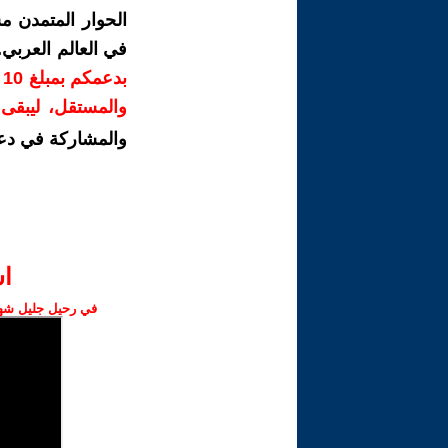
الحوار المتمدن م
في العالم العربي
ب
والمستقل، ليبقى ص
والمشاركة في دع
ا‫
في رحيل جليل شهبا