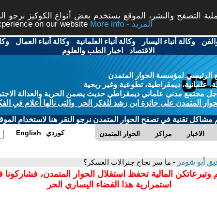
ة التصفح والنشر، الموقع يستخدم بعض أنواع الكوكيز نرجو النق
More info - المزيد
experience on our website
الفن
-
وكالة أنباء اليسار
-
وكالة أنباء العلمانية
-
وكالة أنباء العمال
-
وكا
الاقتصاد
-
اخبار الطب والعلوم
 الرئيسي لمؤسسة الحوار المتمدن
، علمانية، ديمقراطية، تطوعية وغير ربحية
ل مجتمع مدني علماني ديمقراطي حديث يضمن الحرية والعدالة الاجتم
حوار المتمدن على جائزة ابن رشد للفكر الحر والتى نالها أعلام في الفك
م مشاكل تقنية في تصفح الحوار المتمدن نرجو النقر هنا لاستخدام الموقع
كوردي
English
الاخبار
مراكز
الحوار المتمدن
يق أبو شومر
- ما سر نجاح جنرالات العسكر؟
 وتبرعاتكن المالية تحفظ استقلال الحوار المتمدن، فشاركونا 
استمرارية هذا الفضاء اليساري الحر