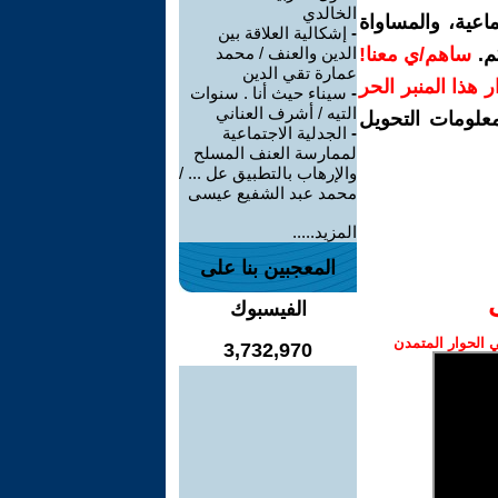
الخالدي
اعية، والمساواة
-
إشكالية العلاقة بين
م.
ساهم/ي معنا!
الدين والعنف / محمد
عمارة تقي الدين
رار هذا المنبر الحر
-
سيناء حيث أنا . سنوات
التيه / أشرف العناني
معلومات التحويل
-
الجدلية الاجتماعية
لممارسة العنف المسلح
والإرهاب بالتطبيق عل ... /
محمد عبد الشفيع عيسى
المزيد.....
المعجبين بنا على
الفيسبوك
الحوار المتمدن
3,732,970