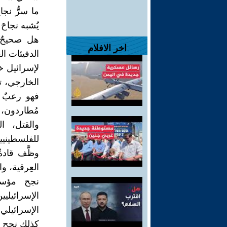
ما سرُّ نج
يُشبه نجاح
هل صحيحٌ، 
اخر الافلام
الدفيئات ا
لإسرائيل خ
الخارجي، تح
فهو رعبٌ خ
مُطاردون، 
والقتل، ا
للفلسطينيي
وظَّف قاد
العِرقية، و
نجح مؤسس
الإسرائيلي
الإسرائيلي، 
كذلك نجح ح