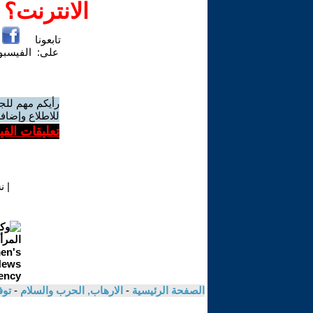
الانترنت؟
تابعونا
على:
الفيسب
رأيكم مهم للج
للاطلاع وإضافة
تعليقات الف
|
ن
الصفحة الرئيسية
-
الارهاب, الحرب والسلام
-
توف