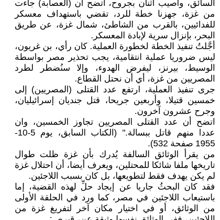
السائق، واًصيب اثنان بجروح، اتضح أن (العصابة) جاءت
من غزة، جهزنا خطة للرد، تقضي باستهداف معسكر
للفدائيين، بالقرب من الشاطئ، شمال غزة، عن طريق
البحر، بإنزال سرية لإبادة المعسكر.
أجَّلتُ تنفيذ الخطة لخطورة العملية. كان رأي، بن غريون،
ليس ضروريا عملية انتقامية، يجب تحذير مصر بواسطة
الوسيط، بيرنز، ليفرض الهدوء، وإلا سنُضطر لطرد
المصريين من غزة، أي أن نحتل القطاع.
جرى تنفيذ العملية، ارتفع عدد القتلى (المصريين) إلى
خمسين قتيلا، وأربعين جريحا، قتل جنديان إسرائيليان،
وجرح عشرون آخرون.
اتضح أن عدد القتلى المصريين تجاوز الخمسين، وان
عددا منهم قاتل ببسالة." (الكتاب السابق، يوم 5-10-
1955 صفحة 532).
من يقرأ الوثائق السالفة يُدرك بأن غزة ظلت طوال
تاريخها ملفا شائكا للمحتلين، ويعرف أيضا، أن احتلال غزة
لم يكن يهدف فقط لتطويعها، بل كان بسبب اللاجئين.
فقد كان البحثُ جاريا عن إيجاد حلِّ لهذه القضية، إما
باستيعاب اللاجئين في مصر، كما ورد في الحلقة الأولى
من الوثائق، أو في اختيار مكان آخر لتفريغ غزة من
اللاجئين، ففي الوثائق نفسها وثيقة عن، قبرص: