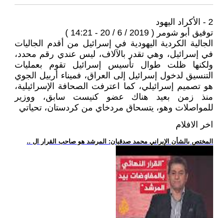
2 - الأكراد اليهود
توفيق أبو شومر ( 2019 / 6 / 20 - 14:21 )
الجالية الكردية اليهودية في إسرائيل من أقدم الجاليات
في إسرائيل، وهي تقدر بالآلاف، ليس عندي رقم محدد،
ولكنها ظلت طوال تأسيس إسرائيل تقوم بعمليات
التنسيق لدخول إسرائيل إلى العراق، فميناء أربيل الجوي
هو تصميم إسرائيلي، كما اعترفت الصحافة الإسرائيلية،
منذ زمن بعيد هناك عضو كنيست سابق، ووزير
للمواصلات وهو، يتسحاق مردخاي من كردستان، تحياتي
اخر الافلام
.. المختص بالشأن الإيراني محمد صدقيان: المرشد هو صاحب القرار ال