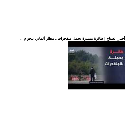
.. أخبار الصباح | طائرة مسيرة تحمل متفجرات.. مطار ألماني ينجو م