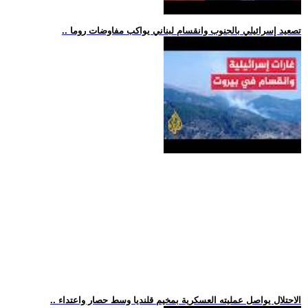
.. تصعيد إسرائيلي بالجنوب وانقسام لبناني يواكب مفاوضات روما
.. الاحتلال يواصل عمليته العسكرية بمخيم قلنديا وسط حصار واعتداء