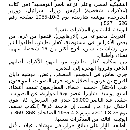
التشيكية لمصر، وعلى نزعة ناصر التوسعية" (من كتاب
(مذكرات شخصية) لرئيس وزراء إسرائيل، ووزير
الخارجية، موشيه شاريت، يوم 3-10-1955 صفحة رقم
526 – 527 )
الوثيقة الثانية من المذكرات نفسها:
"اقتربتْ مجموعة من (الإرهابيين)، قَدموا من غزة، من
بعض الأعراس في مستوطنة، كفار بطيش، أطلقوا النار
من رشاشات، ستن، جُرح أكثر من 15 شخصا، بينهم،
نساء، وأطفال.
من سكان، كفار بطيش، من اليهود الأكراد، أصابهم
الذعر، وقرروا الهجرة إلى القدس.
جرى نقاش في المجلس المصغر، رفض، موشيه دايان
اقتراح بن غريون، احتلال غزة، جرى التصويت: الموافقون
على الاحتلال خمسة أعضاء، المعارضون تسعة أعضاء،
امتنع، يوسيف شابيرا، عضو لجنة الموازنة، عن التصويت.
حشد، عبد الناصر 15,000 جندي في العريش، كان ينوي
احتلال جزء من النقب، إن هاجمنا غزة" (الكتاب نفسه،
يوم 25-3-2019م ويوم 3-4-1955 الصفحات 358- 359 )
الوثيقة الثالثة من المذكرات نفسها:
"أُطلقت النار على سائق جرار، في موشاف، غيلات، قُتل