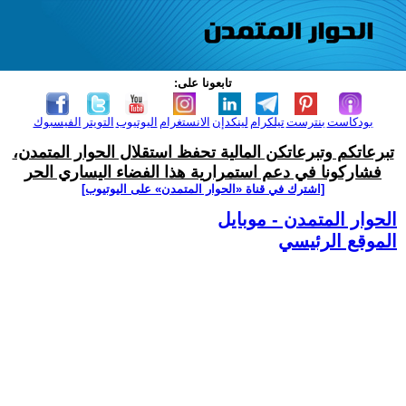
تابعونا على:
بودكاست
بنترست
تيلكرام
لينكدإن
الانستغرام
اليوتيوب
التويتر
الفيسبوك
تبرعاتكم وتبرعاتكن المالية تحفظ استقلال الحوار المتمدن،
فشاركونا في دعم استمرارية هذا الفضاء اليساري الحر
[اشترك في قناة ‫«الحوار المتمدن» على اليوتيوب]
الحوار المتمدن - موبايل
الموقع الرئيسي