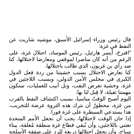
قال رئيس وزراء إسرائيل الأسبق، موشيه شاريت عن
النفط في غزة:
"اقترحَ، أيسر هارئيل، رئيس الموساد، احتلال غزة، على
الرغم من أنه كان مناصرا لموقفي ومعارضا لاحتلالها، كنا
ضد رأي بن غريون، الذي طالب باحتلالها.
كنا نعارض الاحتلال بسبب خشيتنا من ردة فعل الدول
الكبرى في مجلس الأمن الدولي، وبسبب اللاجئين في
غزة، وخشية تعرض النقب، وتل أبيب للعمليات، ستكون
مهمتنا ثقيلة، لا قِبل لنا بها.
اليوم أصبح الوقتُ مناسبا، بسبب اكتشاف النفط بالقرب
من غزة، محظورٌ أن نترك هذه الثروة عرضة للتخريب،
هذا يستدعي السيطرة على غزة فورا.
إذا حان الوقت لاحتلالها، يجب أن نجعل الأمم المتحدة
تعتني باللاجئين، وأن نُبقي قطاع غزة منطقة مُغلقة، ببناء
سياجٍ، وأن نجعل احتلالها ذريعة للرد على صفقة الأسلحة