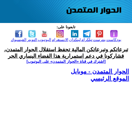
تابعونا على:
بودكاست
بنترست
تيلكرام
لينكدإن
الانستغرام
اليوتيوب
التويتر
الفيسبوك
تبرعاتكم وتبرعاتكن المالية تحفظ استقلال الحوار المتمدن،
فشاركونا في دعم استمرارية هذا الفضاء اليساري الحر
[اشترك في قناة ‫«الحوار المتمدن» على اليوتيوب]
الحوار المتمدن - موبايل
الموقع الرئيسي