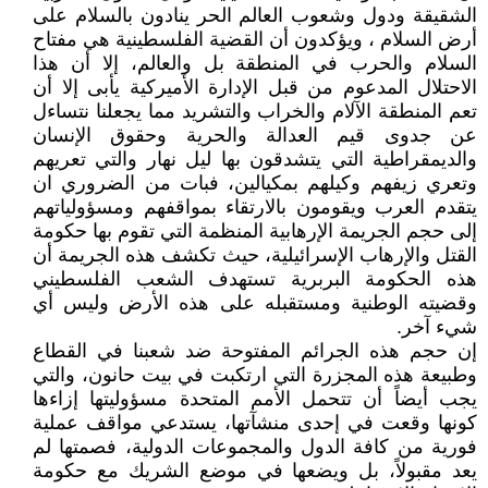
الشقيقة ودول وشعوب العالم الحر ينادون بالسلام على
أرض السلام ، ويؤكدون أن القضية الفلسطينية هي مفتاح
السلام والحرب في المنطقة بل والعالم، إلا أن هذا
الاحتلال المدعوم من قبل الإدارة الأميركية يأبى إلا أن
تعم المنطقة الآلام والخراب والتشريد مما يجعلنا نتساءل
عن جدوى قيم العدالة والحرية وحقوق الإنسان
والديمقراطية التي يتشدقون بها ليل نهار والتي تعريهم
وتعري زيفهم وكيلهم بمكيالين، فبات من الضروري ان
يتقدم العرب ويقومون بالارتقاء بمواقفهم ومسؤولياتهم
إلى حجم الجريمة الإرهابية المنظمة التي تقوم بها حكومة
القتل والإرهاب الإسرائيلية، حيث تكشف هذه الجريمة أن
هذه الحكومة البربرية تستهدف الشعب الفلسطيني
وقضيته الوطنية ومستقبله على هذه الأرض وليس أي
شيء آخر.
إن حجم هذه الجرائم المفتوحة ضد شعبنا في القطاع
وطبيعة هذه المجزرة التي ارتكبت في بيت حانون، والتي
يجب أيضاً أن تتحمل الأمم المتحدة مسؤوليتها إزاءها
كونها وقعت في إحدى منشآتها، يستدعي مواقف عملية
فورية من كافة الدول والمجموعات الدولية، فصمتها لم
يعد مقبولاً، بل ويضعها في موضع الشريك مع حكومة