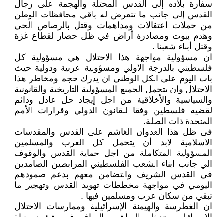
سفارة بلاده إلى القدس المحتلة والهجمة على رجال
القدس إلى جانب ما تتعرض له باقي محافظات الوطن
من حملات اعتقالات ومداهمات وقتل بالرصاص الحي
وهدم بيوت ومصادرة أراض في ظل حصار لقطاع غزة
وقتل أبناء شعبنا .
ان مسؤولية مواجهة هذا الاحتلال هي مسؤولية كل
فلسطيني بالدرجة الاولي ومسؤولية عربية ودولية حيث
بات اليوم على الكل الوطني ان يدرك حجم ومخاطر هذا
الاحتلال وان يتحمل الجميع المسؤولية التاريخية والقانونية
والسياسية والأخلاقية من اجل إيجاد حل عادل ودائم
لقضية فلسطين وفقا للقانون الدولي وقرارات الأمم
المتحدة ذات الصلة.
فى ظل هذا العدوان الغاشم على القدس والمقدسات
الاسلامية لابد أن يتحمل كل العرب والمسلمين
المسؤولية المتكاملة من اجل حماية القدس والوقوف
الي جانب ابناء الشعب الفلسطيني المرابطين الصامدين
في القدس الشريف والتضامن معهم بدعم صمودهم
اليومي في مواجهة مخططات تهويد القدس وتهجير ما
تبقي من سكان عرب ومسلمين فيها .
ان الغطرسة والهيمنة الإسرائيلية وممارسات الاحتلال