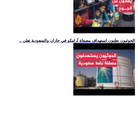
.. الحوثيون يعلنون استهداف مصفاة أرامكو في جازان والسعودية تعلن