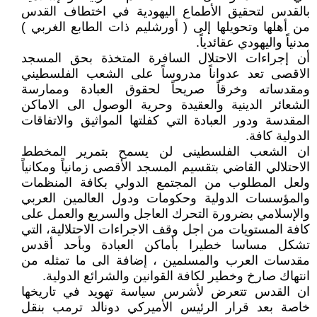
بالقدس لتحقيق الأطماع اليهودية في اختطاف القدس
من أهلها وتحويلها إلى ( أورشليم ذات الطابع الغربي )
مدنياً واليهودي عقائدياً.
أن إجراءات الاحتلال السافرة المتخذة بحق المسجد
الاقصى تعد عدواناً مدروساً على الشعب الفلسطيني
ومقدساته وخرقاً صريحاً لحقوق العبادة وممارسة
الشعائر الدينية والعقيدة وحرية الوصول الى الاماكن
المقدسة ودور العبادة التي كفلتها المواثيق والاتفاقات
الدولية كافة.
ان الشعب الفلسطينى لن يسمح بتمرير المخطط
الاحتلالي القاضي بتقسيم المسجد الأقصى زمانياً ومكانياً
ولعل المطلوب من المجتمع الدولي بكافة المنظمات
والمؤسسات الدولية وحكومات ودول العالمين العربي
والإسلامي بضرورة التحرك العاجل والسريع والعمل على
كافة المستويات من اجل وقف الاجراءات الاحتلالية، التي
تشكل مساسا خطيرا بأماكن العبادة وبأحد أقدس
مقدسات العرب والمسلمين ، إضافة الى ما تمثله من
انتهاك صارخ وخطير لكافة القوانين والشرائع الدولية.
ان القدس تتعرض لأشرس سياسة تهويد في تاريخها
خاصة بعد قرار الرئيس الأميركي دونالد ترمب بنقل