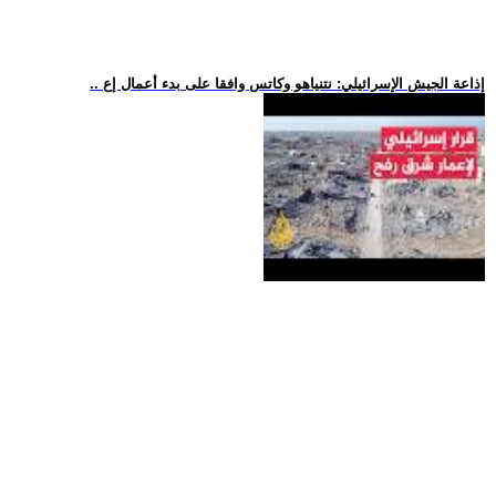
.. إذاعة الجيش الإسرائيلي: نتنياهو وكاتس وافقا على بدء أعمال إع