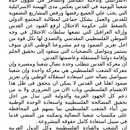
الاسرائيلي وتدخله المباشر والسافر في شؤون حياة
شعبنا اليومية في القدس يعكس مدى الهيمنة الاسرائيلية
التي يجب علي الجميع رفضها ورفض المشاريع التصفوية
للقدس والعمل بشكل جماعي لمطالبة المجتمع الدولي
بالضغط على حكومة الاحتلال لرفع القيود عن القدس
وإزالة العراقيل التي تضعها سلطات الاحتلال في وجه
الموطن الفلسطيني المقدسي والتصدي لها بكل قوة من
اجل تعزيز الصمود ودعم مشروعنا الوطني الذي سوف
يستمر ويتواصل بالتضحيات التي ستقود إلى تحقيق الحلم
وإقامة دولتنا المستقلة وعاصمتها القدس.
ان معركة القدس تتطلب وحدة نضال شعبنا ومصيره وإن
معركة الشعب الفلسطيني هي معركة واحدة وإن شعبنا
سيواصل نضاله حتى استعادة استقلاله الوطني وان تعزيز
صمود اهلنا في القدس لا يمكن ان يتحقق فى ظل هذا
الانقسام الفلسطيني وبات الان من الضروري ولا بد من
دعم كل الجهود العربية والدولية التي تبذل من اجل
تحقيق المصالحة الفلسطينية واستعادة الوحدة الوطنية
بين أبناء الشعب الفلسطيني بما يسهم في المحافظة
على مكتسبات شعبنا النضالية وتمكينه من المضي قدما
في سبيل استعادة كامل حقوقه المشروعة .
ان الشعب والقيادة الفلسطينية وكل الدول العربية