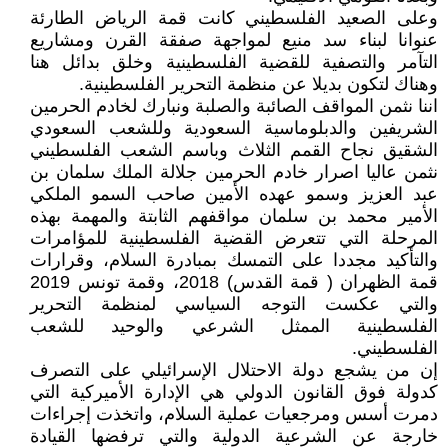
وعلى الصعيد الفلسطيني كانت قمة الرياض الطارئة
عنوانا لبناء سد منيع لمواجهة صفقة القرن ومشاريع
التآمر والتصفية للقضية الفلسطينية وخلق بدائل هنا
وهناك لتكون بديلا عن منظمة التحرير الفلسطينية.
اننا نثمن المواقف الصائبة والصلبة ونبارك لخادم الحرمين
الشريفين والدبلوماسية السعودية وللشعب السعودي
الشقيق نجاح القمم الثلاث وباسم الشعب الفلسطيني
نثمن عاليا اصرار خادم الحرمين جلالة الملك سلمان بن
عبد العزيز وسمو عهده الأمين صاحب السمو الملكي
الأمير محمد بن سلمان مواقفهم الثابتة والمهمة بهذه
المرحلة التي تتعرض القضية الفلسطينية للمؤامرات
والتأكيد مجددا على التمسك بمبادرة السلام، وقرارات
قمة الظهران ( قمة القدس) 2018، وقمة تونس 2019
والتي عكست التوجه السياسي لمنظمة التحرير
الفلسطينية الممثل الشرعي والوحيد للشعب
الفلسطيني.
إن من يشجع دولة الاحتلال الإسرائيلي على التصرف
كدولة فوق القانون الدولي هي الإدارة الأميركية التي
دمرت أسس ومرجعيات عملية السلام، واتخذت إجراءات
خارجة عن الشرعية الدولية والتي ترفضها القيادة