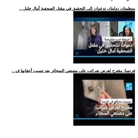
.. منظمتان دوليتان تدعوان إلى التحقيق في مقتل الصحفية آمال خليل
.. فرنسا: مقترح لفرض ضرائب على مصنعي السجائر بعد تسبب أعقابها ف