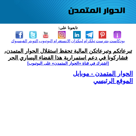
تابعونا على:
بودكاست
بنترست
تيلكرام
لينكدإن
الانستغرام
اليوتيوب
التويتر
الفيسبوك
تبرعاتكم وتبرعاتكن المالية تحفظ استقلال الحوار المتمدن،
فشاركونا في دعم استمرارية هذا الفضاء اليساري الحر
[اشترك في قناة ‫«الحوار المتمدن» على اليوتيوب]
الحوار المتمدن - موبايل
الموقع الرئيسي