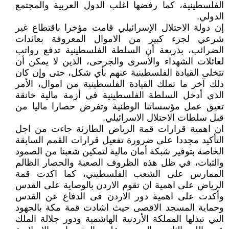
الفلسطينية، كما رفضها اغلب الدول العربية والمجتمع
الدولي.
إن دولة الاحتلال الإسرائيلي قامت مؤخرا باقتطاع غير
شرعي لجزء كبير من الاموال المعروفة بعائدات
الضرائب، بذريعة أن السلطة الفلسطينية تدفع رواتب
لعائلات الشهداء والأسرى والجرحى، الذين لا يمكن أن
تتخلى القيادة الفلسطينية عنهم بأي شكل، حتى وإن كان
ذلك آخر ما تملك القيادة الفلسطينية من اموال، الأمر
الذي أدخل السلطة الفلسطينية في أزمة مالية خانقة
تعيق عمل مؤسساتنا الوطنية وتفرض حصارا ماليا من
قبل سلطات الاحتلال الاسرائيلي.
ان اهمية قرارات قمة الرياض الطارئة جاءت من اجل
التأكيد مجددا على ضرورة تفعيل قرارات القمم السابقة
الخاصة بتوفير شبكة أمان مالية لتمكين شعبنا من الصمود
والثبات، في ظل هذه الظروف الصعبة والحصار الظالم
الممارس على الشعب الفلسطيني، كما اكدت قمة
الرياض على اهمية ان تقوم الاردن بالوصاية على القدس
وأكدت على اهمية دور الاردن فى الدفاع عن القدس
وحماية المسجد الاقصى حيث اشادت قمة مكة بالجهود
التي تبذلها المملكة الأردنية الهاشمية ودور جلالة الملك