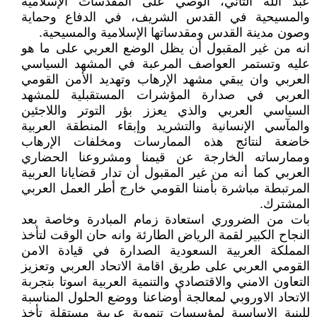
عبد الله الثاني، الوصي على المقدسات الإسلامية
والمسيحية في القدس الشريف، في الدفاع وحماية
وصون مدينة القدس ومقدساتها الإسلامية والمسيحية.
انه من غير المقبول أن يظل الوضع العربي على ما هو
عليه وتستمر العواصف المرعبة في المشهد السياسي
العربي وان يبقي مشهد الإرهاب وتهديد الأمن القومي
العربي في صدارة المؤشرات المستقبلية للمشهد
السياسي العربي والذي يعزز بؤر التوتر واللاجئين
والمآسي الإنسانية والتشريد وإبقاء المنطقة العربية
خاضعة لنتائج هذه الممارسات ومخلفات الإرهاب
وممارساته الخارجة عن قيمنا ومشروعنا الحضاري
العربي كما أنه من غير المقبول أن تدار قضايانا العربية
المرتبطة مباشرة بأمننا القومي خارج أطر العمل العربي
المشترك.
بات من الضروري استعادة زمام المبادرة وخاصة بعد
النجاح الكبير لقمة الرياض الطارئة وانه حان الوقت لتأخذ
المملكة العربية السعودية الصدارة في قيادة الامن
القومي العربي على طريق اقامة الاتحاد العربي وتعزيز
التعاون الامني والاقتصادي والتنمية العربية اسوتا بتجربة
الاتحاد الاوروبي لمعالجة أوضاعنا ووضع الحلول المناسبة
للبنية الاساسية لمؤسسات تنموية عربية مستقلة تأخذ