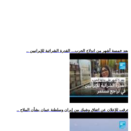
.. بعد خمسة أشهر من اندلاع الحرب... القدرة الشرائية للإيرانيين
.. ترقب للإعلان عن اتفاق وشيك بين إيران وسلطنة عمان بشأن الملاح