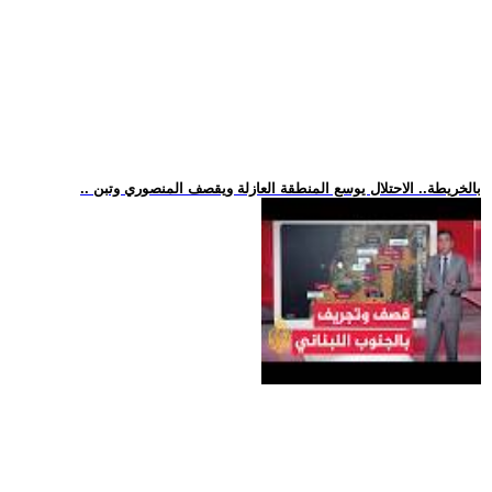
.. بالخريطة.. الاحتلال يوسع المنطقة العازلة ويقصف المنصوري وتبن