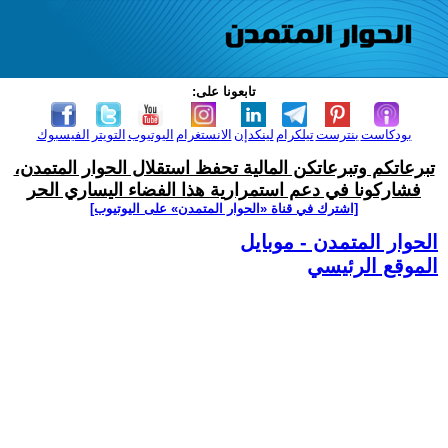
تابعونا على:
بودكاست
بنترست
تيلكرام
لينكدإن
الانستغرام
اليوتيوب
التويتر
الفيسبوك
تبرعاتكم وتبرعاتكن المالية تحفظ استقلال الحوار المتمدن،
فشاركونا في دعم استمرارية هذا الفضاء اليساري الحر
[اشترك في قناة ‫«الحوار المتمدن» على اليوتيوب]
الحوار المتمدن - موبايل
الموقع الرئيسي