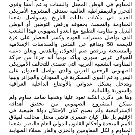
المقاوم في الوطن المحتل والشتات ودعم أمتنا وقوى
التحرر والديمقراطية العالمية ستدفن المشروع الأمريكي
الجديد في مكبات نفايات التاريخ وسيواصل شعبنا
المقاومة والتمسك بحقوقه ورفض التوطين أو الوطن
البديل و مقاومة التطبيع مع العدو الصهيوني فهذا الشعب
الذي يواصل مسيرات العوده وكسر الحصار على غزة
للجمعه 58 ويدافع عن القدس والمقدسات الإسلامية
والمسيحية ويرفض ضم الجولان والقدس ويعلن دعمه
للجولان عربي سوري ويأكد يومياً أنه جزءاً من حركة
المقاومة الشعبية العربية التي تتصدى للتحالف الأميريكي
الصهيوني الرجعي العربي والذي يواصل العدوان على
اليمن ودعم القوى العسكرية في السودان والجزائر وليبيا
ويتدخل بشكل عدواني بالأوضاع الداخلية العراقية
والسورية واللبنانية .
وها هي ذكرى النكبة تعود علينا وشعبنا صامد مقاوم ولم
يتمكن المشروع الصهيوني من تحقيق أهدافه
الإستراتيجية ولم يصبح كيان الإحتلال دولة طبيعية في
الإقليم بل ظل كيان عنصري فاشي محتل مخالف لميثاق
الأمم المتحدة وأحكام القانون الدولي العام فالنصر لشعبنا
المقاوم و لكل المقاومين والخزي والعار لعملاء الصهاينة