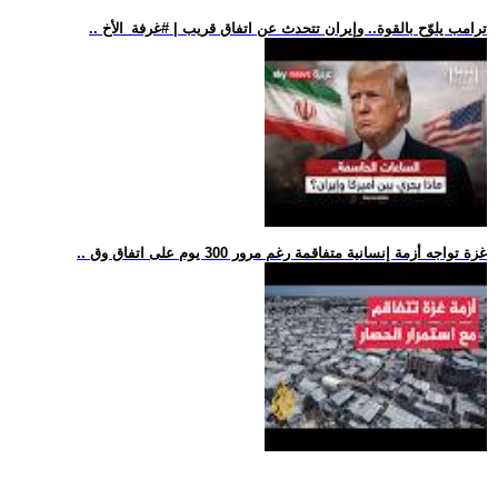
.. ترامب يلوّح بالقوة.. وإيران تتحدث عن اتفاق قريب | #غرفة_الأخ
.. غزة تواجه أزمة إنسانية متفاقمة رغم مرور 300 يوم على اتفاق وق