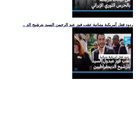
.. ردود فعل أمريكية متبانية عقب فوز عبد الرحمن السيد بترشيح الد