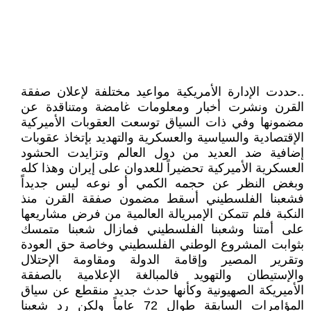
..حددت الإدارة الأمريكية مواعيد مختلفة لإعلان صفقة
القرن ونشرت أخبار ومعلومات غامضة ومتناقدة عن
مضمونها وفي ذات السياق توسعت العقوبات الأميركية
الإقتصادية والسياسية والعسكرية والتهديد بإتخاذ عقوبات
إضافية ضد العديد من دول العالم وتزايدت الحشود
العسكرية الأميركية تحضيراً للعدوان على إيران وهذا كله
وبغض النظر عن حجمه الكمي أو نوعه ليس جديداً
فشعبنا الفلسطيني أسقط مضمون صفقة القرن منذ
النكبة فلم تتمكن الإمبريالة العالمية من فرض مشاريعها
على أمتنا وشعبنا الفلسطيني فمازال شعبنا متمسك
بثوابت المشروع الوطني الفلسطيني وخاصة حق العودة
وتقرير المصير وإقامة الدولة ومقاومة الإحتلال
والإستيطان والتهويد فالمبالغة الإعلامية بالصفقة
الأميريكة الصهيونية وكأنها حدث جديد منقطع عن سياق
المؤامرات السابقة طوال 72 عاماً ولكن رد شعبنا