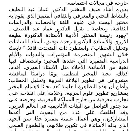
خارجه في مجالات اختصاصه.
بدوره أشاد ضيف المختبر الدكتور عماد عبد اللطيف
بالنشاط البحثي والمعرفي والثقافي المتميز الذي يقوم به
مختبر البحث في علوم اللغة والخطاب والدراسات
الثقافية، وبخاصة ـ يقول الدكتور عماد عبد اللطيف ـ
"جهود رئيسة المختبر الأديبة الأستاذة الدكتورة لطيفة
الأزرق والأستاذة الدكتورة رحمة توفيق، أستاذ اللسانيات
وتحليل الخطاب"، واستطرد ذات المتحدث قائلا: " تابعتُ
خلال الشهور المنصرمة المؤتمرات والندوات والأيام
الدراسية المتميزة التي عقدها المخبر؛ واستضاف فيها
نخبة من الأساتذة الأجلاء مثل الأستاذ الفهري. أقدم،
كذلك، تحية للمخبر لتنظيمه يومًا دراسيًا لمناقشة
مشروعي في تطوير البلاغة العربية وتحليل الخطاب؛
وأظن أن هذه التظاهرة العلمية تُعد تجليًا لاهتمام المخبر
بمشاريع تطوير علوم العربية، وعلامة على انفتاحه على
تجارب معرفية من خارج المملكة المغربية، وحرصه على
مد جذور التواصل مع البيئات الأكاديمية في العالم العربي.
وقد اطلعتُ على عدد من البحوث التي أعدها
المشاركون، وهي أعمال علمية متميزة حقًا، تبين الجهد
الذي بذله الأساتذة في تكوين طلابهم، والطموح العلمي