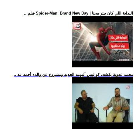
.. فيلم Spider-Man: Brand New Day | البداية اللي كان بيتر محتا
.. محمد عدوية يكشف كواليس ألبومه الجديد ومشروع عن والده أحمد عد