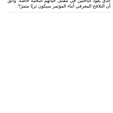
الذي يقود الباحثين في مقتبل حياتهم البحثية خاصة. وأثق
أن التلاقح المعرفي أثناء المؤتمر سيكون ثريًا مثمرًا".