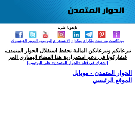
تابعونا على:
بودكاست
بنترست
تيلكرام
لينكدإن
الانستغرام
اليوتيوب
التويتر
الفيسبوك
تبرعاتكم وتبرعاتكن المالية تحفظ استقلال الحوار المتمدن،
فشاركونا في دعم استمرارية هذا الفضاء اليساري الحر
[اشترك في قناة ‫«الحوار المتمدن» على اليوتيوب]
الحوار المتمدن - موبايل
الموقع الرئيسي