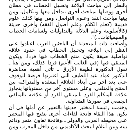
بالنظر إلى مباحث البلاغة وتحليل الخطاب في مظان
أخرى ووصلها بمباحث أخرى تتداخل معها وتتكامل، ومن
بينها مباحث النقد وعلوم التواصل، ومن بينها كذلك علوم
قديمة (كعلم الكلام وعلم أصول الفقه) وأخرى حديثة
(كالأسلوبية وعلم الدلالة والتداوليات ولسانيات الخطاب
والسيميائيات...)".
وأضافت ذات المتحدثة أن الباحثين العرب اعتادوا على
النظر إلى البلاغة وتحليل الخطاب في حدود علاقة
تواصلية ضيقة يكون منتج الخطاب فيها فردا، ويكون
المتلقي فيها (في الغالب الأعم) فردا كذلك، ومن هنا ـ
تقول الدكتورة لطيفة الأزرق ـ تأتي أهمية محاضرة
الدكتور عماد عبد اللطيف التي اعتبرتها فرصة للوقوف
على بعد آخر من أبعاد العلاقة المعقدة والمتراكبة بين
المنتج والمتلقي، وعلى مستوى آخر من مستوياتها يتجاوز
علاقة المتكلم الفرد بالمتلقي الفرد أو علاقته بالمتلقي
الجمعي في صورها المتداولة.
وختمت رئيسة المختبر حديثها بالتعبير عن أملها في أن
يكون هذا اللقاء فاتحة لقاءات أخرى ينفتح فيها المختبر
على محيطه العربي والدولي...وفاتحة تعاون مثمر ودائم
بينه وبين أعلام البحث الأكاديمي من داخل المغرب ومن