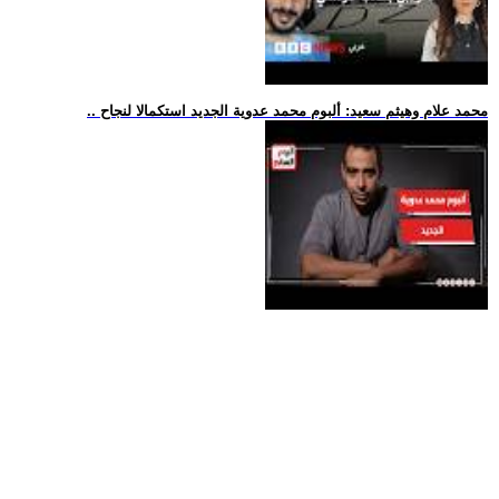
.. محمد علام وهيثم سعيد: ألبوم محمد عدوية الجديد استكمالا لنجاح