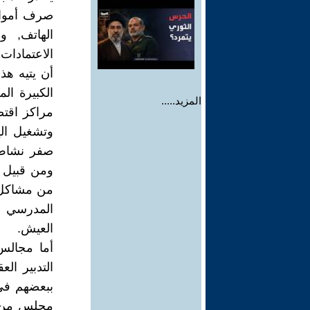
صرف أموالا
الهاتف, و
أن يتيه هذ
الكبيرة ال
المزيد.....
مراكز اقتص
وتشغيل ال
صفر نشاط ث
ومن قبيل ع
من مشاكل ق
المدرسي وا
العيش.
أما مجالس
التدبير ال
ببعضهم في 
مجلس من ه