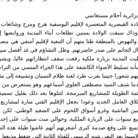
جزائرية أحلام مستغانمي
دة القيصرية المتعسرة لإقليم اليوسفية هرج ومرج وشائعات 
ذاك سبقت الولادة بسنين تطلعات أبناء المدينة وروابضها 
ة والنهوض بالمنطقة ظنا منهم أن التبعية لإقليم آسفي هي م
ال الجاثم على صدر حاضرتهم, وظل التشاؤم في غد أفضل سيد
ت المدينة بزيارة ملكية رفعت سقف انتظاراتهم عاليا, وبشر
نه تسليط الأضواء الكاشفة على هذا الجزاء المنسي من الترا
هم شعورا جنينيا بقرب طرد لعنة ظلام النسيان وتشييعه إلى مثوا
ما شنف السيد مصطفى العلوي أسماعهم وهو يستعرض من عل
ئمة الطويلة للمشاريع المبرمجة, لتتلوها بعد ذلك بقليل تسمية
طلاق العامل الجديد وعودا بجعل الإقليم الفتي منارة لمشاري
ين الماشية وغزو أسواق اللحوم على الصعيد الوطني، لكن و
ع سنوات على الزيارة الملكية, وحوالي ست سنوات على إحدا
جميع على وقع صدمة كبرى أشعرتهم أنهم عاشوا طيلة هذه ال
لاسيما بعد النعي شبه الرسمي للقناة الثانية التي ضغط مذيعها