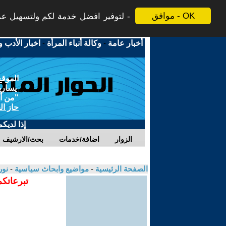
موافق - OK
لتوفير افضل خدمة لكم ولتسهيل عملي
أخبار عامة
-
وكالة أنباء المرأة
-
اخبار الأدب و
الموقع
يسارية
"من أج
حاز ال
إذا لديك
الزوار
اضافة/خدمات
بحث/الارشيف
الصفحة الرئيسية
-
مواضيع وابحاث سياسية
-
نور
تبرعاتكم