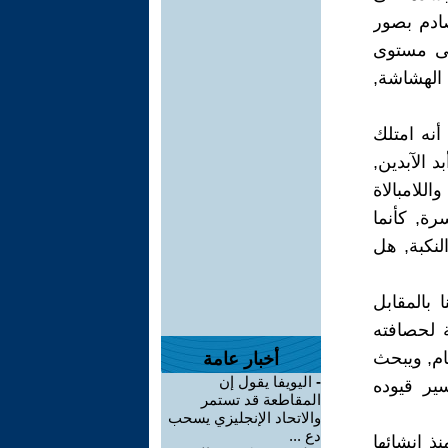
صادم بصور
لى مستوى
 الهشاشة,
أنه امتلك
 الآبدين,
لامبالاة
رة, كأنما
نكبة, هل
 بالمقابل
 لحصافته
ام, ويبحث
أخبار عامة
-
اليويفا يقول إن
ير قيوده
المقاطعة قد تستمر
والاتحاد الإنجليزي يسحب
دع ...
ذ إنشائها