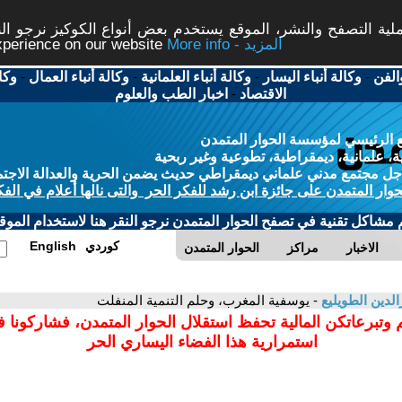
ة التصفح والنشر، الموقع يستخدم بعض أنواع الكوكيز نرجو النق
More info - المزيد
experience on our website
الفن
-
وكالة أنباء اليسار
-
وكالة أنباء العلمانية
-
وكالة أنباء العمال
-
وكا
الاقتصاد
-
اخبار الطب والعلوم
 الرئيسي لمؤسسة الحوار المتمدن
، علمانية، ديمقراطية، تطوعية وغير ربحية
ل مجتمع مدني علماني ديمقراطي حديث يضمن الحرية والعدالة الاجتم
حوار المتمدن على جائزة ابن رشد للفكر الحر والتى نالها أعلام في الفك
م مشاكل تقنية في تصفح الحوار المتمدن نرجو النقر هنا لاستخدام الموقع
كوردي
English
الاخبار
مراكز
الحوار المتمدن
الدين الطويليع
- يوسفية المغرب، وحلم التنمية المنفلت
 وتبرعاتكن المالية تحفظ استقلال الحوار المتمدن، فشاركونا 
استمرارية هذا الفضاء اليساري الحر