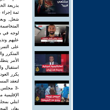
بذريعة ال
ثمة إجراء 
شغل, وبعد
المتخاصمة 
لوجه في م
عليهم وتذي
على التمرد
المتكرر وا
الأمر يتط
استقبال وا
يكرر العو
لتعقد المس
-3 مجلس
الإقليمية م
ابتلي بمجل
يغادر الم