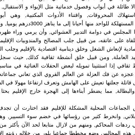
 طائلة في أبواب وفصول خدماتية مثل الإيواء و الاستقبال
استهلاك المحروقات, واقتناء الأدوات المكتبية, وهي أ
الاعتمادات المستهلكة للواحد منها أحيانا إلى ما
ا المجلس في دوامة التدبير العشوائي, وأن يرمي وراء ظهره
ملقاة على عاتقه، من قبيل جلب المصالح والمندوبيات الإقليمي
ادية لإنعاش الشغل وخلق دينامية اقتصادية بالإقليم وجلب ا
يد العاملة, ومن قبيل خلق أنشطة ثقافية كذلك, حيث سج
قافي إذا استثنينا تمويله لبعض الحفلات الغنائية في مناسب
جزه عن فك العزلة عن العالم القروي الذي تعاني جماعاته 
اتلة جعلتها تعيش على الهامش وتعرف ارتفاعا مهولا في الف
لبطالة, مما يضطر أبناءها إلى الهجرة خارج الإقليم بحثا
 الجماعات المحلية المشكلة للإقليم فقد اختارت أن تجدف
عقلاني, وانخرط كثير من رؤسائها في خضم سوء التسيير, وه
ردهات المحاكم, ومنهم من لازال متابعا لحد الآن بأكثر من ت
ذه المجالس وضع مخططا جماعيا بلور من خلاله رؤيته الاس