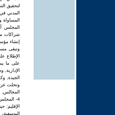
لتحقيق الت
المدني في 
المساواة و
المجلس أن
شراكات مع
إنشاء مؤسس
وتبقى مسؤ
الإطلاع ع
على ما يبد
الإدارية, 
الجيدة, وك
وتخلت عن د
المجالس, و
4- المجل
الإقليم: ح
اليوسفية، 