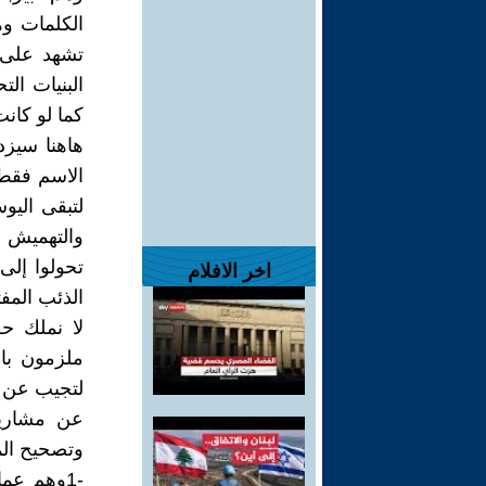
الكلمات وه
تشهد على 
البنيات ال
كما لو كانت
هاهنا سيزد
الاسم فقط 
لتبقى اليو
والتهميش و
تحولوا إل
اخر الافلام
الذئب المف
لا نملك حق
ملزمون با
لتجيب عن ا
عن مشاريع
وتصحيح الم
-1وهم عم