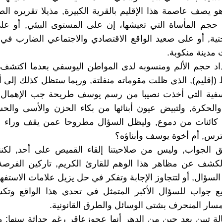
و يصف عاصمة هذا الإقليم بالقرية الكبيرة, مذيلا تقريره ال
حجم المأساة التي تعيشها، إن على المستوى البيئي, أو ع
تحتية, أو على صعيد الواقع الاقتصادي والاجتماعي الضارب في
 مدينة منكوبة.
اد حجم الألم ومنسوبه لدى المواطن اليوسفي بعدما اكتشف 
(إقليم), الذي ظلت مقوماته منفلتة, وربما ستظل كذلك إلى أبد
سفية التي أخذت نصيبا من رسم يوسف طريحة جب الإهمال وال
الحكرة, ولتبيض عيون أبنائها من بكاء الحزن والأسى والحس
ى كائنات من دموع, وليظل السؤال مطروحا عمن يقف وراء ال
ترس, أم أخوة يوسف وأبناؤه؟
 الجواب, وليس من صلاحيتنا إلقاء القميص على أحد, لكننا
لكشف عن مظاهر هذا الوهم للقارئ الكريم, تاركين الفرصة
لسؤال, أو لتتجاوز الإجابة وتفكر في حل يزيل علامات الاستفه
 جواب للسؤال الأكبر المتمثل في تحدي هذا الواقع وتكس
سار المنحرف بشتى الوسائل والطرق القانونية.
الة تبين بعد حين من الدهر أنها عجوزعاقر رغم حداثة سنها: من