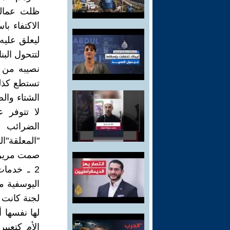
ظلت عمالة
الاكتفاء ب
ليعلق عليه
لتتحول البن
نصيبه من و
تستطع كذلك
الشتاء وال
لا تتوفر ع
الضرائب و
"المعلقة"ا
صمت مرير و
2 ـ خدمات
اليوسفية م
لجنة كانت 
لها نفسها 
الأم كتعبي