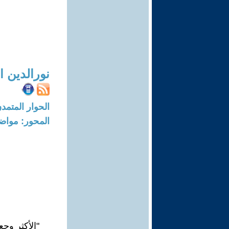
نورالدين ا
الحوار المتمدن-العدد: 5006 - 15
المحور: مواض
"الأكثر وجع