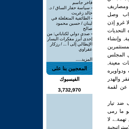
فاخر جاسم
, ومصاريف
-
سياسة حفار الساق / د.
خالد زغريت
بواب وصل
-
الطائفية المتغلغلة في
 يناهز 3000درهم يوميا, ولا غرو إذن
لبنان / حسين محمود
صالح
 التحديات
-
صدى دولي لكتاباتي: من
ة, وإنشاء
إحدى أبرز مفكرات اليسار
الإيطالي إلى أ ... / رزكار
لمستثمرين
عقراوي
ل المجلس
المزيد.....
ات معينة,
المعجبين بنا على
ودواويره
قر والهدر
الفيسبوك
 عن لقمة
3,732,970
 ضد تيار
و ما رمى
همة..، لا
تراتيجية