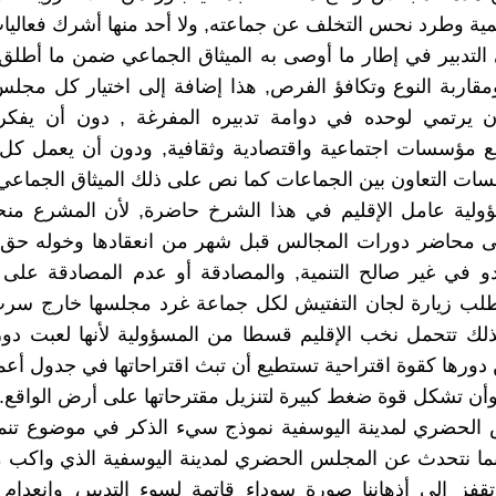
نمية وطرد نحس التخلف عن جماعته, ولا أحد منها أشرك فعاليا
التدبير في إطار ما أوصى به الميثاق الجماعي ضمن ما أطلق 
مقاربة النوع وتكافؤ الفرص, هذا إضافة إلى اختيار كل مج
 يرتمي لوحده في دوامة تدبيره المفرغة , دون أن يفك
 مؤسسات اجتماعية واقتصادية وثقافية, ودون أن يعمل كل 
ات التعاون بين الجماعات كما نص على ذلك الميثاق الجماعي
ولية عامل الإقليم في هذا الشرخ حاضرة, لأن المشرع منح
لى محاضر دورات المجالس قبل شهر من انعقادها وخوله حق 
و في غير صالح التنمية, والمصادقة أو عدم المصادقة على 
وطلب زيارة لجان التفتيش لكل جماعة غرد مجلسها خارج سرب
ذلك تتحمل نخب الإقليم قسطا من المسؤولية لأنها لعبت دور
ورها كقوة اقتراحية تستطيع أن تبث اقتراحاتها في جدول أع
أن تشكل قوة ضغط كبيرة لتنزيل مقترحاتها على أرض الواقع.
س الحضري لمدينة اليوسفية نموذج سيء الذكر في موضوع تنم
ينما نتحدث عن المجلس الحضري لمدينة اليوسفية الذي واكب مي
تقفز إلى أذهاننا صورة سوداء قاتمة لسوء التدبير، وانعدام 