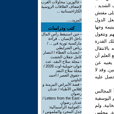
-
غالوزين: محاولات الغرب
الشديد .
لإضعاف العلاقات الروسية
الكازاخستانية ...
 على مفتش
عل الدول
المزيد.....
تيمة وجها
كتب ودراسات
م وتتغول
-
حين استيقظ رأس المال
داخل الإنسان .. قراءة
لك القدرة
ماركسية ثورية في ... /
رياض الشرايطي
بالانتقال
-
ابجديات العطاء / انتصار
 العلم أن
كامل جفلان الخشت
-
مجلة سلاح النقد، عدد
يغنيه عن
جوان-جويلية-اوت 2026 /
ن, وقد لا
مجلة سلاح النقد
-
حقوق العصر / أحمد
حصل عليه
التاوتي
-
قصة الأمراض المزمنة و
إفلاس الأطباء / عدنان
 المجالس
رضوان
م اليوسفية
Letters from the East /
-
عدنان رضوان
ابية, ولم
-
العولمة الرأسمالية:
جدل المجرد والملموس /
رة, مجلس