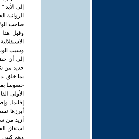
إلى الأبد "
الروائية ال
صاحب الولا
وقبل هذا و
الاستقلالي
وسبب الوب
إلى أن حظي
جديد من شأ
بما خلق لدي
خصوصا بعد
الأولى القا
إقليما, وإ
أبرزها تسم
أزيد من سب
استفاق ال
وهم كبير, 