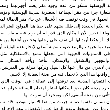
 اليوسفية تشكو من عدم وجود مقر يضم أجهزتهما ومصال
استعارة جزء من مقر الجماعة الحضرية لمدينة اليوسفية وم
 اسمها, في وقت توقفت فيه الأشغال عن بناء مقر العمالة لم
اية البكر الجديدة إلى طلل يشهد على حظ هذا المولود العثر الذ
باء النحس لأن المكان الذي قدر له أن يولد فيه مصاب به.
, أو هكذا أريد لها, أن تقف على رجليها وتخلص أبناءها من 
صيف والخريف والربيع صوب مدينة آسفي لإنجاز هذه الوثيقة أو ت
لى المندوبيات الحيوية التي تجعلها تتمتع بالاستقلالية مثل
التجهيز والتشغيل والإسكان, لتأخذ ويأخذ السكان م
لتي لاندري من مال عنها كل الميل وتركها منزلة بين المنزلتين
اقعها هذا الذي لا تحمل فيه من صفة العمالة إلا الاسم.
 افتقدتها المدينة بعد ترقيتها إلى عمالة!: في الوقت الذي
جرد مدينة كان يحق لسكانها اجتياز امتحان السياقة بترابها 
تأتي من مدينة آسفي, لكن وبمجرد أن سولت لها
أن تسمي نفسها عمالة جردت من هذا الامتياز بتوصية قادمة م
ر ربما عن السخط وعدم الرضا على الانفصال, وهو الإجراء 