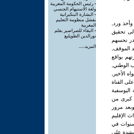
-
رئيس الحكومة المغربية
ولغة الاستيهام الجنسي
-
البشارة البنكيرانية
بفشل منظومة التعليم
وأخذ ورد,
المغربية
-
البقاء للصراصير بقلم
إلى تحقيق
نورالدين الطويليع
صدر نحسهم
المزيد.....
 الموقف,
تهم بواقع
ب الوطني,
ه الأخير,
ى القناة
 اليوسفية
ع كبرى من
بعد مرور
ث الإقليم
سنوات في
 بشدة على