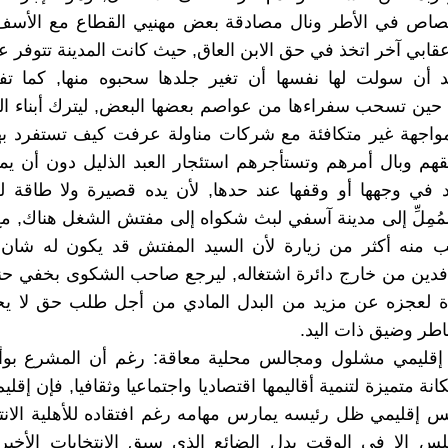
خصاص في الأطر ونال مصادقة بعض مهنيي القطاع مع الأسف 
عقابي آخر اتخذ في حق الابن العاق, حيث كانت المدينة تتوفر
 أن سولت لها نفسها أن تغير جلدها سحبوه منها, كما تف
حين تسحب سفراءها من عواصم بعضها البعض, ليترك أبناء الي
واجهة غير متكافئة مع شركات مناولة عرفت كيف تستفرد به
قهم وبال أمرهم وتستأجرهم استئجار العبد الذليل دون أن يم
 في وجهها أو وقفها عند حدها, لأن يده قصيرة ولا طاقة له 
لمُمِلِّ إلى مدينة آسفي لبث شكواه إلى مفتش الشغل هناك, مع
لب منه أكثر من زيارة لأن السيد المفتش قد يكون له شان 
فدين من خارج دائرة اشتغاله, ليرجع صاحب الشكوى بخفي حني
دة لعجزه عن مزيد من البدل المادي من أجل طلب حق لا ي
اطر وضيق ذات اليد.
 إقليمي مشلول ومجالس محلية معاقة: رغم أن المشرع بوأ
كانة متميزة لتنمية أقاليمها اقتصاديا واجتماعيا وثقافيا, فإن إقلي
س إقليمي ظل رئيسه يمارس مهامه رغم افتقاده للأهلية الانتخ
جلس إلا في الوقت بدل الضائع الذي سبق الانتخابات الأخي