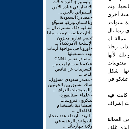
-
بلومبيرغ: كثرة حالات
حها, وتم
الانتحار في قيادة الأمن
السيبراني بالجي ...
ؤسسة أخرى
-
مصادر: السعودية
دة سنوات,
وباكستان وتركيا ستوقّع
اتفاقية دفاع مشترك ال ...
ي ربما نال
-
أثارت غضب ترمب.. ماذا
تُخفي تقارير مخزون
 عمالة لم
الأسلحة الأمريكية؟ ...
عذاب رحلة
-
أوروبا في مواجهة أزمات
تهدد مستقبلها
لك, لأنها
-
مصادر تفسر لـCNN
 مندوبيات
علاقة غضب ترامب من
التسريبات عن تناقص
عها شكل
الذخا ...
, تشكو في
-
مصدر سعودي مسؤول:
هناك تنسيق بين الحوثيين
والميليشيات العراق ...
 كانت فيه
-
علماء -ستانفورد-
يبتكرون فيروسات
تحت إشراف
اصطناعية باستخدام
الذكاء ال ...
-
الهند.. ارتفاع عدد ضحايا
ن العمالة
الصواعق الرعدية في
ولاية جهارخاند ...
الذي غلف