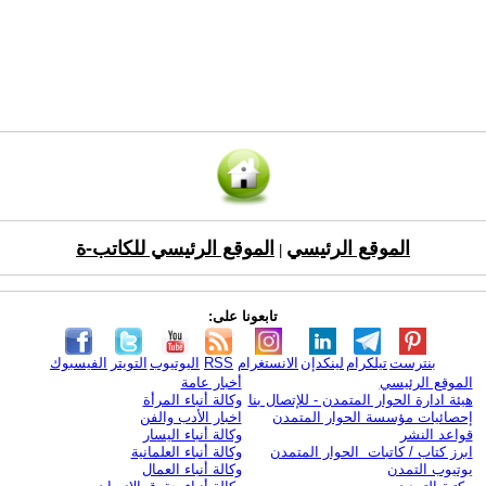
الموقع الرئيسي
الموقع الرئيسي للكاتب-ة
|
تابعونا على:
بنترست
تيلكرام
لينكدإن
الانستغرام
RSS
اليوتيوب
التويتر
الفيسبوك
الموقع الرئيسي
أخبار عامة
هيئة ادارة الحوار المتمدن - للإتصال بنا
وكالة أنباء المرأة
إحصائيات مؤسسة الحوار المتمدن
اخبار الأدب والفن
قواعد النشر
وكالة أنباء اليسار
ابرز كتاب / كاتبات الحوار المتمدن
وكالة أنباء العلمانية
يوتيوب التمدن
وكالة أنباء العمال