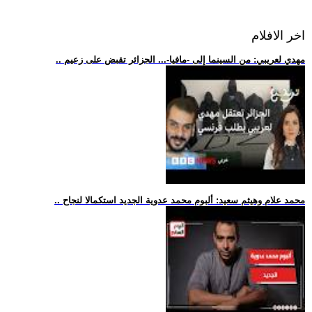
اخر الافلام
.. مهدي لعريبي: من السينما إلى -مافيا-... الجزائر تقبض على زعيم
.. محمد علام وهيثم سعيد: ألبوم محمد عدوية الجديد استكمالا لنجاح