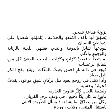
نزوتهُ فقاعة تتفجر..
يُصفِقُ له‍ا بأكف المُتعةِ والخلاعة ، يُلمْلِمُها شَضايا على
شواطئِ النسيان
ليودِعها تَتَنابزُ بالدونيةِ والندم، فتنتهي اللعبةَ بالرتابةِ
والوجوم والألم.
لم يتعظْ ، فيعودُ كرّاتٍ وكرّات ، ليغيب بالوعيّ كل مرةٍ
بثمالةِ الرعشات،
فيجد في ذاته نازٍٍ احمق يعبثُ بالـلَذّات، ويقع‘ بفخِ امْكر
نادلٍ صياد.
وأد الانثى في روحهِ يعود مثل بركانٍ شبقٍ موعود، يقذفُ
فحوليةً وحشيه،
ويُسَفِهُ بالحبِ كلّ عناوينَ العُذريه.
قايينُ ما كان نِدّاً لأخيهِ ، في وقفِ نزف القربان،
وكلُّ من يصدّقُ بما يشاع، فليسألَ الطَريدةِ الانثى..
باستئثارِ المثنى ، وثلاثٍ ، ورباع .