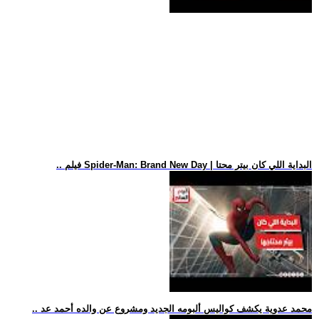
.. فيلم Spider-Man: Brand New Day | البداية اللي كان بيتر محتا
.. محمد عدوية يكشف كواليس ألبومه الجديد ومشروع عن والده أحمد عد