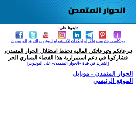
تابعونا على:
بودكاست
بنترست
تيلكرام
لينكدإن
الانستغرام
اليوتيوب
التويتر
الفيسبوك
تبرعاتكم وتبرعاتكن المالية تحفظ استقلال الحوار المتمدن،
فشاركونا في دعم استمرارية هذا الفضاء اليساري الحر
[اشترك في قناة ‫«الحوار المتمدن» على اليوتيوب]
الحوار المتمدن - موبايل
الموقع الرئيسي