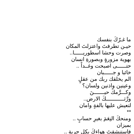
ما غـرّكَ بنفسك
حيـن تطرفتَ واعتزلتَ المكان
وصرت وحشا اسطوريــــــا..
بهوية مزورةٍ وبصورةِ انسان
حتــــــى اصبحت وغــداً ..
خائبا و جــــــبان
الم يخلقك ربك من عقلٍ
وعينين واذنين ولسان؟
وكـــرَّمكَ حيـــــــنَ
ورَّثــــــــــــكَ الارض..
لتعيش عليها بالفةٍ وامان
**
ومنحكَ النِعَمَ بغيرِ حسابٍ ..
بميزان
فاستنشقتَ هواءكَ بكلِ حريةٍ ..