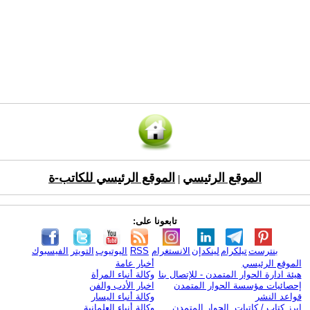
الموقع الرئيسي
الموقع الرئيسي للكاتب-ة
|
تابعونا على:
بنترست
تيلكرام
لينكدإن
الانستغرام
RSS
اليوتيوب
التويتر
الفيسبوك
الموقع الرئيسي
أخبار عامة
هيئة ادارة الحوار المتمدن - للإتصال بنا
وكالة أنباء المرأة
إحصائيات مؤسسة الحوار المتمدن
اخبار الأدب والفن
قواعد النشر
وكالة أنباء اليسار
ابرز كتاب / كاتبات الحوار المتمدن
وكالة أنباء العلمانية