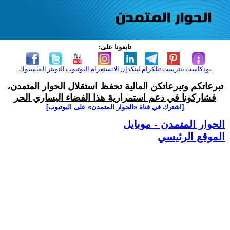
تابعونا على:
بودكاست
بنترست
تيلكرام
لينكدإن
الانستغرام
اليوتيوب
التويتر
الفيسبوك
تبرعاتكم وتبرعاتكن المالية تحفظ استقلال الحوار المتمدن،
فشاركونا في دعم استمرارية هذا الفضاء اليساري الحر
[اشترك في قناة ‫«الحوار المتمدن» على اليوتيوب]
الحوار المتمدن - موبايل
الموقع الرئيسي