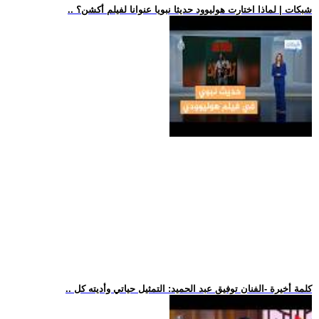
.. شبكات | لماذا اختارت هوليوود حديثا نبويا عنوانا لفيلم أكشن؟
.. كلمة أخيرة -الفنان توفيق عبد الحميد: التمثيل حياتي وأديته كل