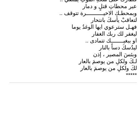
عبر محطاتِ قتلٍ و دمار
وبمحطـك الاخيـــــــــــرة تتوقف ..
لتعاقبْ يأسكَ بانتحار
فهـل سترعوي ايها الوغدُ يوما
ليغفر لك ربك الغفار
او ببغيــــــــك تتمادى ..
ليدُسكَ دساً بالنار
وبئسَ المصير ، إذن
لـكَ ولكلِ من يوصمَ بالعار
لكَ ولكلِ من يوصمَ بالعار
*****