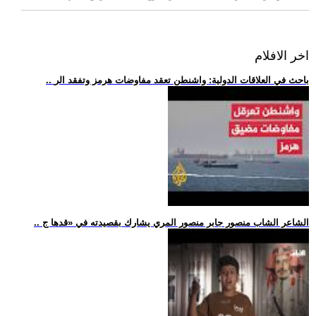
اخر الافلام
.. باحث في العلاقات الدولية: واشنطن تعقد مفاوضات هرمز وتفقد الر
.. الشاعر الشاب منصور جابر منصور المري يشارك بقصيدته في «قدها ج