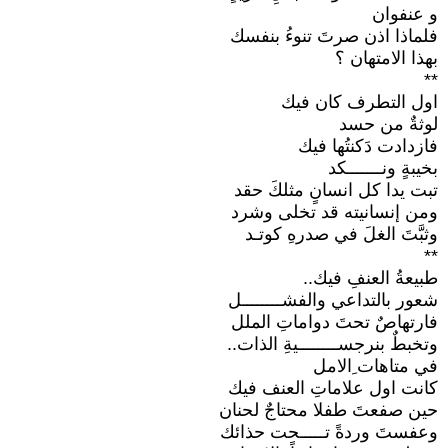
و عنفوان
فلماذا اذن صرتَ تنوءُ بنفسك
بهذا الامتهان ؟
**
اول التطرف كان فيك
لوثةٌ من حسد
فازدادت دَكنتُها فيك
بخيبةٍ ونـــــــكد
تبت يدا كل انسانٍ مثلكَ حقد
ومن إنسانيته قد تخلى وشرد
وثبَّتَ الغلَ في صدرهِ كوتـد
**
طبيعةُ العنفِ فيك..
شعور بالتداعي والفشــــــــل
فارتهاصٌ تحتَ دواماتِ الملل
وتخبطٌ بنرجســــــــيةِ الذات..
في متاهات ِالامل
كانت اول علاماتِ العنف فيك
حين صفعتَ طفلا محتاجٌ لحنان
وعفستَ وردةً تـــــحت حذائك