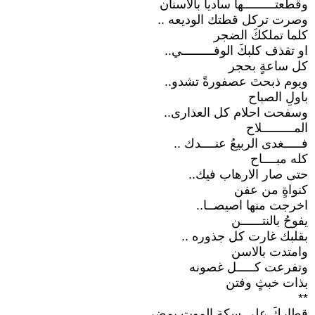
وقطعتـــــــــها سادياً بالاسنان
وصرت تركل قطتك الوديعه ..
كلما تملككَ الضجر
او تقذف كلبكَ الوفـــــــــي..
كل ساعةٍ بحجر
ويوم ذبحتَ عصفورةً تشدو..
باولِ الصباح
وسفحت احلام كل العذارى..
المـــــــــلاح
فـــــغدى الربيعُ عنــــدك ..
كله مبــــاح
حتى صار الارهاب فيك..
كنواةٍ من عفن
اخرجت منها اصيصــا..
يفوحُ بالنتــــــن
بقلبك غارت كل جذوره ..
وامتدت بالاسن
وتفرعت كـــــل غصونه
بذات خبثٍ وفتن
**
قطاركَ على سكةِ الموتِ يمضي ..