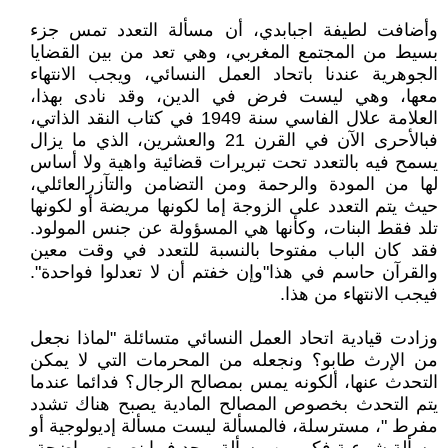
وأضافت لطيفة اجبابدي، أن مسألة التعدد تمس جزء
بسيط من المجتمع المغربي، وهي تعد من بين القضايا
الجوهرية عندنا باتحاد العمل النسائي، ويجب الانتهاء
معها، وهي ليست فرض في الدين، وقد نادى بهذا،
العلامة علال الفاسي سنة 1949 في كتاب النقد الذاتي،
فبالأحرى الآن في القرن 21 والعشرين، الذي ما يزال
يسمح فيه بالتعدد تحت تبريرات قضائية واهية ولا أساس
لها من المودة والرحمة ومن التضامن والتآزرالعائلي،
حيث يتم التعدد على الزوجة إما لكونها مريضة أو لكونها
تلد فقط البنات، وكأنها هي المسؤولة عن جنس المولود.
فقد كان الباب مفتوحا بالنسبة للتعدد في وقت معين
والقرآن حاسم في هذا"وإن خفتم أن لا تعدلوا فواحدة".
فيجب الانتهاء من هذا.
وزادت قيادية اتحاد العمل النسائي متسائلة "لماذا نجعل
من الإرث طابو؟ ونجعله من المحرمات التي لا يمكن
التحدث عنها، ألكونه يمس بمصالح الرجال؟ فدائما عندما
يتم التحدث بخصوص المصالح المادية يصبح هناك تشدد
مفرط "، مسترسلة، فالمسألة ليست مسألة إديولوجية أو