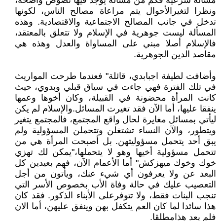
مسألة شرعية فكم من مسألة يوجد فيها نصوص واضحة،
ونظرا لتغيرالأحوال يتم مراعاة مصالح الناس، لكونها
تدخل في جانب المصالح الاجتماعية والاقتصادية. وهذه
المسألة ليست جوهرية في الإسلام ولا تتعلق بالمعتقد،
فالإسلام أصلا مبني على المساواة والعدل وهذه هي
مقاصد الدين الجوهرية.
وأضافت لطيفة اجبابدي، قائلة" فعندما طرحت المواريث
في تلك الفترة فهي جاءت في سياق قبلي وبدوي، حيث
كانت المرأة محضونة في القبيلة، وكان أخوها وعمها
ينفقا عليها، أما الآن فقد تغيرت المسائل.والإسلام لم يكن
ليأتي بمسائل مغايرة لحال واقع المجتمع، فالمجتمع يتغير
ويتطور، والآن النساء تشتغلن وتتحملن المسؤولية ولم
يبق أحد يتحمل مسؤوليتهن. بل أصبحت المرأة هي من
تتحمل مسؤولية أخيها وهو لا يتحملها،"يمكن لك تهزي
خوك وخوك ميهزكش" أما الأعمام الآن، فهم بعيدين كل
البعد عن ولا يعرفون أي شيء عنك، ويأتون من أجل
التعصيب عليك في حالة وفاة الأب بخصوص الأسر التي
تنجب البنات فقط، ولا تتوفرعلى الأبناء الذكور. فقد كان
هذا سائدا لما كان العم يتكفل بهن وينفق عليهن، أما الان
فلم يعد هذامطلقا.