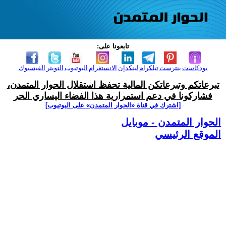
تابعونا على:
بودكاست
بنترست
تيلكرام
لينكدإن
الانستغرام
اليوتيوب
التويتر
الفيسبوك
تبرعاتكم وتبرعاتكن المالية تحفظ استقلال الحوار المتمدن،
فشاركونا في دعم استمرارية هذا الفضاء اليساري الحر
[اشترك في قناة ‫«الحوار المتمدن» على اليوتيوب]
الحوار المتمدن - موبايل
الموقع الرئيسي