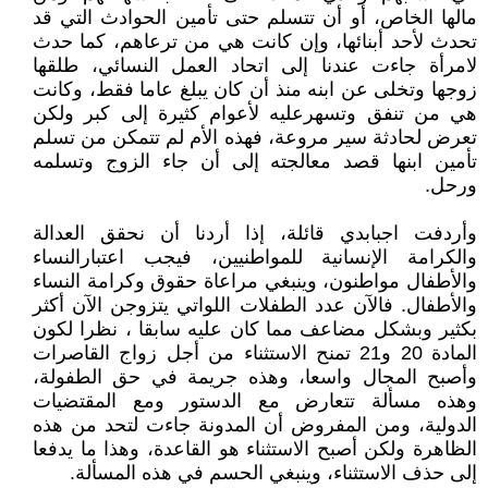
مالها الخاص، أو أن تتسلم حتى تأمين الحوادث التي قد
تحدث لأحد أبنائها، وإن كانت هي من ترعاهم، كما حدث
لامرأة جاءت عندنا إلى اتحاد العمل النسائي، طلقها
زوجها وتخلى عن ابنه منذ أن كان يبلغ عاما فقط، وكانت
هي من تنفق وتسهرعليه لأعوام كثيرة إلى كبر ولكن
تعرض لحادثة سير مروعة، فهذه الأم لم تتمكن من تسلم
تأمين ابنها قصد معالجته إلى أن جاء الزوج وتسلمه
ورحل.
وأردفت اجبابدي قائلة، إذا أردنا أن نحقق العدالة
والكرامة الإنسانية للمواطنيين، فيجب اعتبارالنساء
والأطفال مواطنون، وينبغي مراعاة حقوق وكرامة النساء
والأطفال. فالآن عدد الطفلات اللواتي يتزوجن الآن أكثر
بكثير وبشكل مضاعف مما كان عليه سابقا ، نظرا لكون
المادة 20 و21 تمنح الاستثناء من أجل زواج القاصرات
وأصبح المجال واسعا، وهذه جريمة في حق الطفولة،
وهذه مسألة تتعارض مع الدستور ومع المقتضيات
الدولية، ومن المفروض أن المدونة جاءت لتحد من هذه
الظاهرة ولكن أصبح الاستثناء هو القاعدة، وهذا ما يدفعا
إلى حذف الاستثناء، وينبغي الحسم في هذه المسألة.