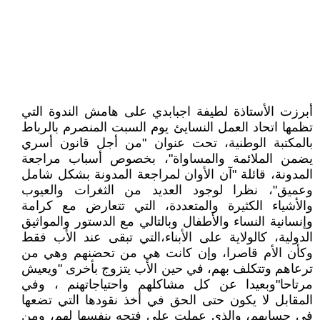
أبرزت الأستاذة لطيفة اجبابدي على هامش الندوة التي
تظمها اتحاد العمل النسايئ يوم السبت المنصرم بالرباط
بالمكتبة الوطنية، تحت عنوان "من أجل قانون أسري
يضمن الملائمة والمساواة"، بخصوص أسباب مراجعة
المدونة، قائلة "آن الأوان لمراجعة المدونة بشكل شامل
وعميق"، نظرا لوجود العديد من الثغرات والعيوب
والأشياء الكثيرة والمتعددة، التي تتعارض مع كرامة
وإنسانية النساء والأطفال وبالتالي مع الدستور والمواثيق
الدولية، كالولاية على الأبناء،التي تبقى عند الأب فقط
وكأن الأم قاصرا، وإن كانت هي من تحضنهم وهي من
ترعاهم وتتكلف بهم، في حين الأب يتزوج بأخرى "ويعيش
مرتاحا"وبعيدا عن كل مشاكلهم واحتياجاتهنم ، وفي
المقابل لا يكون حتى الحق في أخذ نقودها التي تضعها
في حسابهم، والذي عملت على فتحه بنفسها لهم، ومن