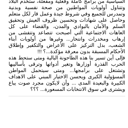
السياسية من برامج كاملة وفعلية ومفعلة، ستخدم البلاد
وتتناول أولويات المواطنين من صحة نفسية وبدنية
وتمدرس للجميع وفي شروط جيدة وعمل قار لكل متعلم
وحاصل على شهادات وتحسين ظروف العيش وتحقيق
السلم والأمان بالبوادي والمدن، والقضاء على كل
العاهات الاجتماعية التي أصبحت تتصاعد وتتفشى من
إرهاب ومخدرات وانتحار... وغيرها من أولويات أبناء
الشعب، بدل التركيز على الأعراض والتكفير وإطلاق
الأحكام المسبقة بدون معرفة مؤكدة...؟ !!!
فإلى أين تسير بنا هذه الطاحونة البالية ومتى ستحط هذه
الحرب القذرة أوزارها وتغير أدواتها وترقى بأساليبها
وتشتغل على برامجها... ومتى سيتحمل المواطن
المسؤولية الكبرى ويحسن الاختيار المبني على الاهداف
الكبيرة والبعيدة المدى ... وأن لايكون مجرد صوت يباع
ويشترى في سوق الانتخابات المسعورة... ؟؟؟