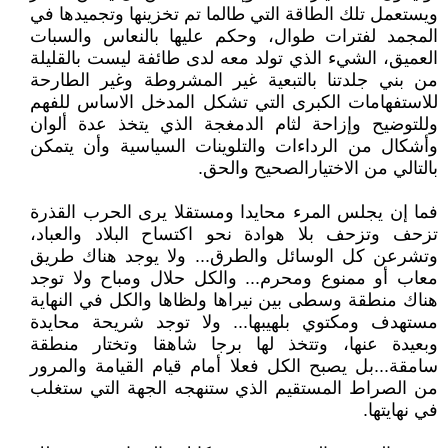
ويستعمل تلك الطاقة التي طالما تم تخزينها وتجميدها في
المجمد لفترات طوال، وحكم عليها بالنعاس والسبات
العميق، الشيء الذي تولد معه لدى طائفة ليست بالقليلة
من بني جلدتنا بالتبعية غير المشروطة وغير الطارحة
للاستفهامات الكبرى التي تشكل المدخل الاساس للفهم
وللتوضيح وإزاحة لثام الدمغجة الذي يتخذ عدة ألوان
وأشكال من الرداءات والتلوينات السياسية وأن يتمكن
بالتالي من الاختيارالصحيح والحق.
فما إن يجلس المرء محايدا ومستقلا يرى الحرب القذرة
تزحف وتزحف بلا هوادة نحو اكتساح البلاد والعباد،
وتشرعن كل الوسائل والطرق... ولا يوجد هناك طريق
معاب أو ممنوع ومحرم... والكل حلال ومباح ولا توجد
هناك منطقة وسطى بين نيراها ولظاها والكل في النهاية
مستهدف ومكتوي بلهيبها... ولا توجد شريحة محايدة
وبعيدة عنها، وتتخذ لها برجا شاهقا وتختار منطقة
سامقة...بل يصبح الكل فعلا أمام قيام القيامة والمرور
من الصراط المستقيم الذي ستنهجه الجهة التي ستغلب
في نهايتها.