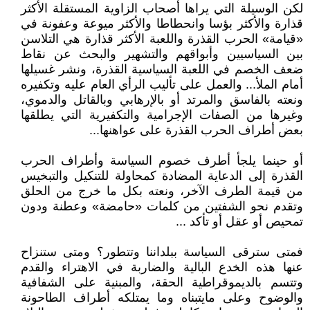
لكن الوسيلة التي يراها أصحاب الزاوية المستقلة الأكثر
قذارة والأكثر بؤسا وانحطاطا والأكثر ميوعة وعفونة في
«قيامة» الحرب القذرة واللعبة الأكثر قذارة هي التلاسن
بين السياسيين وأبواقهم والتشهير والبحث عن نقاط
ضعف الخصم في اللعبة السياسية القذرة، ونشر غسيلها
أمام الملأ... والعمل على تأليب الرأي العام عليه وتكفيره
ونعته بالفاسق والمرتد أو بالإرهابي وبالقاتل والدموي،
وغيرها من الصفات الإجرامية والتكفيرية التي يطلقها
بعض أطراف الحرب القذرة على عواهنها...
أو حينما يلجأ أطرف خصوم السياسة وأطراف الحرب
القذرة إلى الدعاية المضادة كمحاولة للتنكيل والتبخيس
من قيمة الطرف الآخر، ونعته بكل ما خرج من الحلق
وتقدم نحو الشفتين من كلمات «حامضة» وعطنة ودون
تمحيص أو عقل أو تأكد ...
فمتى سترقى السياسة ببلداننا وتتطور؟ ومتى ستنزاح
عنها هذه الخدع البالية والضاربة في الاهتراء والقدم
وتتسم بالديموقراطية الحقة، والمبنية على الشفافية
والوضوح وعلى مايتبناه وما يمتلكه أطراف الطاحونة