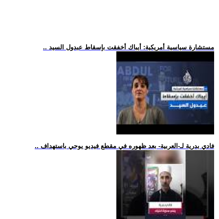
.. مستشارة سياسية أمريكية: أيباك أخفقت بإسقاط عبدول السيد
.. فادي بدرية لـ-العربية- بعد ظهوره في مقطع فيديو يوحي باستهداف