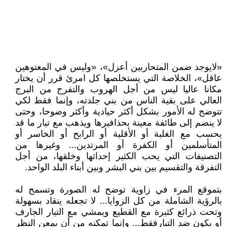
«لايوجد ضمن المتحاربين أعزل»، «وليس في المعتوهين
عاقل»، الخلاصة التي يستخلصها كل امرئ قرر أن يختار
مكانا عاليا ليس من أجل الهروب والتفرج من البرج
العالي على بقية الناس من بني جلدته، وإنما فقط لكي
تتوضح له الأمور بشكل أكثر حيادية وأكثر وضوحا، وحتى
لا ينضم إلى طائفة معينة بحذافيرها ويذهب مع تيار ما قد
يحسب مع الغلبة أو الأقلية أو الرابح أو الخاسر أو
المتأسلمين أو الكفرة أو المرتدين... وغيرها من
التصنيفات التي يحب الكثير إحداثها وخلقها، من أجل
التفرقة والتقسيم بين بني البشر وبين أبناء البلد الواحد.
بتموقع المرء في زاوية توضح له الصورة وتسمح له
بالرؤية الشاملة من كل الزوايا... لا تجعله ينقاد بسهولة
وتحت ذرائع كثيرة مع القطيع ويمشي مع التيار الجارف
أو يكون ضد التيارفقط... وإنما تمكنه من أن يمعن النظر