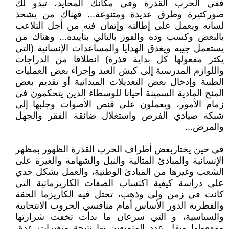
ففي الحرب القذرة وفي مكانك المحايد، تبدو لك
صوركثيرة وطرق عديدة ومتنوعة... فهناك من يشحذ
لسانه ويعمل على إطالته وإتقان فنه من أجل التلاعب
بالبعض وكسب وده والفوز بالتالي بتأييده... وهناك من
يستعمل جيبه ويغدق الهدايا والمساعدات الإنسانية (التي
يكثر مفعولها كل بداية قذرة) انطلاقا من الدراجات
واللوازم المدرسية إلى كبش العيد وإجراء بعض العمليات
الطبية وإدخال بعض التعديلات الميدانية أو تقديم بعض
المنح المادية السمينة أحيانا للوسطاء الذين يتحكمون في
زمام الأمور، ويعملون على قنص الأصوات وجلبها إلى
شبكة صيادي الفرص واستغلال ضائقة الفقر والجهل
والمرض...
في حين يختاربعض أطراف الحرب القذرة الظهور بمظهر
الإنسانية والمبادئ المثالية والنبل والشهامة والغيرة على
الشعب وغيرها من المبادئ الوطنية، والعمل بشكل جدي
على دراسة كيفية اكتساب الصفات الكاريزماتية التي
كانت في زمن ولى وذهب، تحتل فيه الكاريزما الحقة
والفطرية الدور الأساس أمام منافسي الحروب الانتخابية
والسياسية، و التي سرعان ما بدأت تخفت شرارتها
ومفعولها ويقل عدد المتمتعين بها نتيجة متغيرات عدة،