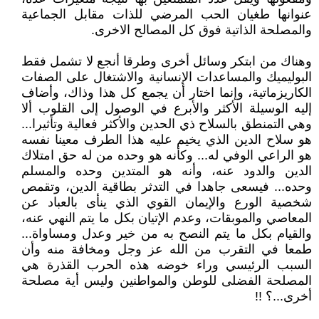
عنوانها طغيان الحب المرضي للذات مقابل الجماعية
والمصلحة الذاتية فوق كل المصالح الاخرى.
وهناك من ابتكر وسائل أخرى وطرقا أنجع لا تشمل فقط
البوليميك والمساعدات الإنسانية والاشتغال على الصفات
الكاريزماتية، وإنما اختار أن يجمع كل هذا وذاك، وأضاف
إليه الوسيلة الأكثر والأبرع في الوصول إلى القلوب ألا
وهي التمنطق بالسلاح ذي الحدين والأكثر فعالية وتأثيرا...
هو سلاح الدين الذي يخيم عليه هذا الطرف معينا نفسه
هو الراعي الوفي له... وكأنه هو وحده من له حق امتلاك
الدين والدود عنه، وأنه هو المتدين وحده والمسلم
وحده... فيسعى جاهدا في التدثر بطاقية الدين، وتقمص
شخصية الورع والإيمان القوي الذي ينأى بالعباد عن
المعاصي والموبقات، وعدم الإتيان بكل ما يتم النهي عنه،
والقيام بكل ما يتم النصح به من خير وعدل ومساواة...
طمعا في التقرب من الله عز وجل ومخافة منه وأن
السبب الرئيسي وراء خوضه هذه الحرب القذرة هي
المصلحة الفضلى للوطن والمواطنين وليس أية مصلحة
أخرى...؟ !!