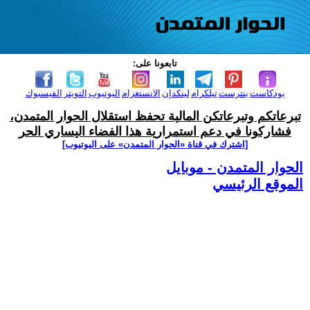
تابعونا على:
بودكاست
بنترست
تيلكرام
لينكدإن
الانستغرام
اليوتيوب
التويتر
الفيسبوك
تبرعاتكم وتبرعاتكن المالية تحفظ استقلال الحوار المتمدن،
فشاركونا في دعم استمرارية هذا الفضاء اليساري الحر
[اشترك في قناة ‫«الحوار المتمدن» على اليوتيوب]
الحوار المتمدن - موبايل
الموقع الرئيسي