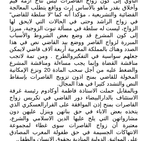
الناوي إلى كون زواج القاصرات ليس نتاج أزمة قيم
وأخلاق بقدر ماهو بالأساس إرث وواقع يتطلب المعالجة
القضائية والتشريعية ، مؤكدا أنه كما "لا سلطة للقاضي"
في زواج الراشد وحتى في الحالات التي لايحق لها
الزواج، ليست له سلطة في مسألة تبوت الزوجية، مبرزا
إلى كون المشرع قد وضع بعض الشروط والأسباب
المبررة لزواج القاصر ووضع بيد القاضي نص في هذا
الصدد وهناك بالمملكة المغربية أربعة آلاف قاضي لايمكن
جعلهم سواسية في التفكيروالطرح . ومن تمة لاتجب
مناقشة القضاة وإنما يجب مساءلة ومناقشة المشرع
والضغط عليه من أجل سحب المادة 20 ونزع الإمكانية
المخولة للقاضي بمنح اذون تزويج القاصرات بإسقاط
النص والتشدد كثيرا في هذا المجال.
وبالمقابل حملت الاستاذة فاطمة أوكادوم رئيسة غرفة
الاستئناف بالدارالبيضاء دور القاضي في تكريس زواج
القاصرات بمنح إذن الموافقة على القرارالعسكري الذي
يتخذه بعض الاباء في حق بناتهن وينزل عليهن دون
مشارواتهن التي يلح عليها الدين الاسلامي والشرع،
معتبرة أن زواج القاصرات سوى غطاء لمجموعة
الانتهاكات الجسيمة في حق طفولة المغرب المصادق
على المواثيق الدولية المنادية بحقوق الانسان والطفل.