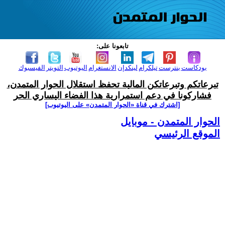
تابعونا على:
بودكاست
بنترست
تيلكرام
لينكدإن
الانستغرام
اليوتيوب
التويتر
الفيسبوك
تبرعاتكم وتبرعاتكن المالية تحفظ استقلال الحوار المتمدن،
فشاركونا في دعم استمرارية هذا الفضاء اليساري الحر
[اشترك في قناة ‫«الحوار المتمدن» على اليوتيوب]
الحوار المتمدن - موبايل
الموقع الرئيسي