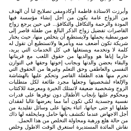
وأبرزت الاستاذة فاطمة أوكادومفي تصلايح لنا أن الهدف
من الزواج عامة يكون من أجل إنشاء مؤسسة فيها
المودة والرحمة والتكافل والتكافؤ... في حين يرجع زواج
القاصرات تفضيل زواج الذكر البالغ من طفلة قاصر إلى
صورنمطية يحملها ولايستطيع أن يتخلص منها، حيث يختار
شريكة تكون أضعف منه ويأمرها ولاتستطيع أن تقول له
كلمة لا وتخدمه ويستغلها في كل الخدمات التي يريد،
حارما إياها هو ووالديها من حقوق اللعب مع قريناتها
والبقاء بحضن والدتها وبجانب إخوتها وحقها في التوازن
النفسي والعاطفي وحق التعلم وغيرها من الحقوق التي
تحرم منها هذه الطفلة القاصر وتحكم عليها بالهشاشة
والإلغاء لشخصيتها وجعلها مجرد طائعة لكل متطلبات
الزوج وشخصية ضعيفة لاتمتلك الخبرة ومعرضة للاكتئاب
ومحكوم عليها بإنجاب الأطفال دون توفرها على قدرات
نفسية وجسدية لكي تكون أما مما يعرضها غالبا لفقدان
طفلها او حتى حياتها، اثناء بحثها على وسائل تقليدية من
أجل الاجهاض عندما تكتشف بأنها حامل ومايخلفه لها ذاك
من حالة هلع ورهبة ومحاولة التخلص من هذا الحمل.
نقاش المائدة المستديرة استغرق الوقت الاطول وخلص