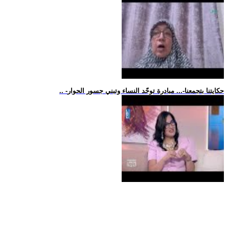
.. -حكايتنا بتجمعنا-... مبادرة توحّد النساء وتبني جسور الحوار