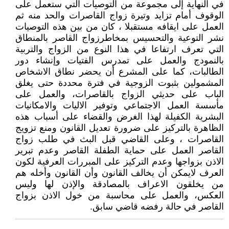
في النهاية إلى مجموعة من التوصيات التي ستعمل على
الوقوف أمام تزايد وتيرة زواج القاصرات والحد منه ثم
العمل على ايقافه مستقبلا ، كان من بين هذه التوصيات
نشر التوعية والتحسيس بمخاطرزواج القاصر بالمنطاق
التي تعرف ارتفاعا في هذا النوع من الزواج والتربية
بالنمودج والعمل على تمدرس الفتيات وإنشاء دور
الطالبات، كما على المشرع أن يحضر نطاق الاشخاص
المشمولين بثبوت الزوجية في فترة محددة حتى يغلق
الباب على حديثي الزواج بالقاصرات، والعمل على
مأسسة العمل الاجتماعي وتوفير الاليات والامكانيات
البشرية الكفيلة لهذا الغرض والقضاء على أسباب هذه
الظاهرة بالتركيز على ضرورة تعديل القانون ومنع تزويج
القاصرات ، وعلى القاضي قبل البث في طلب زواج
القاصر العمل على حماية الطفلة القاصر وعدم تبرير
الاذن بزواجها وعدم التركيز على المبررات العرفية لكون
العرف لايمكن أن يخالف القانون وأن القانون وأخله هم
من يخلقون الاعراف بالمصادقة والإذن لها وليس
العكس، والعمل على محاسبة من خول الاذن بزواج
القاصر في حالة رفضه قاضي سابق.