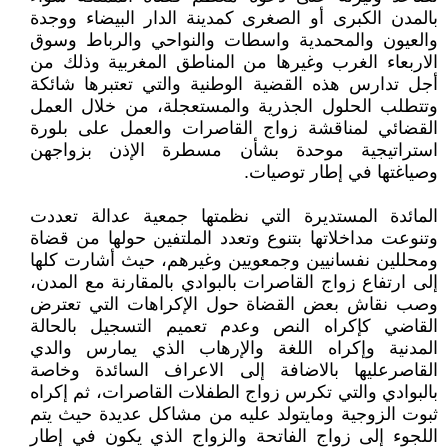
بالمدن الكبرى أو الصغرى كمدينة الدار البيضاء ووجدة
والعيون والمحمدية واسطات والنواحي والرباط وسوق
الاربعاء الغرب وغيرها من المناطق المغربية وذلك من
أجل تدارس هذه القضية الوطنية والتي تعتبرها شائكة
وتتطلب الحلول الجذرية والمستعجلة، من خلال العمل
القضائي لمناقشة زواج القاصرات والعمل على بلورة
استراتيجية موحدة بشأن مسطرة الإذن بزواجهن
وصياغتها في إطار توصيات.
المائدة المستديرة التي نظمتها جمعية عدالة تعددت
وتنوعت مداخلاتها بتنوع وتعدد الملتفين حولها من قضاة
ومحللين نفسانيين وجمعويين وغيرهم، حيث أشارت كلها
إلى ارتفاع زواج القاصرات بالبوادي بالمقارنة مع المدن،
وصب نقاش بعض القضاة حول الإكراهات التي تعترض
القاضي كإكراه النص وعدم تعميم التسجيل بالحالة
المدنية وإكراه اللغة والإرهاب الذي يمارس والدي
القاصرعليها بالاضافة إلى الاعراف السائدة وخاصة
بالبوادي والتي تكرس زواج الطفلات القاصرات، ثم إكراه
ثبوت الزوجية ومايتولد عليه من مشاكل عديدة حيث يتم
اللجوء إلى زواج الفاتحة والزواج الذي يكون في إطار