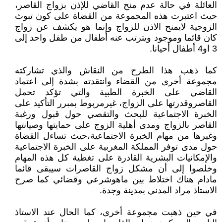
العائلة في حالة عدم منح القاضي للإذن بزواج القاصر،
حيث اعتبرت هذه المجموعة من القضاة على كون تبوث
الزوجية لايمنح الاذن للزواج وإنما هو يكشف عن زواج
كان قائما وموجود ويترتب عنه أطفال من طفل واحد إلى
3 او4 أطفال أحيانا.
كما ذهب هذا الطرح من النقاش والذي تشاركته
مجموعة أخرى من القضاء وانتقدته بشدة إلى اعتماد
القاضي على الخبرة الطبية والتي تؤكد تحمل
القاصروقدرتها على الزواج، غيرمربوط بمبرر التأكيد على
الخبرة الاجتماعية للبحث والتقصي حول قبول ورغبة
القاصر بالزواج ومدى أهلية الزوج على حمايتها وصيانتها
وغيرها من مهام الخبرة الاجتماعية،حيث تساءل القضاة
حول مدى توفر المملكة المغربية على الخبرة الاجتماعية
والإمكانيات البشرية القادرة على تغطية كل هذه المهام
وخلصوا إلى أن مشكل زواج القاصرات سيبقى قائما
مادام هناك اختلاط بين ماهوشرعي وقضائي كما صرح
الاستاذ مراد المدني بمدينة وجدة.
في حين ذهبت مجموعة أخرى، كما الحال عند الاستاذ