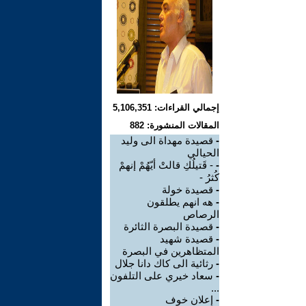
إجمالي القراءات: 5,106,351
المقالات المنشورة: 882
-
قصيدة مهداة الى وليد
الحيالي
-
- قَتيلُكِ قالتْ أيّهُمْ إنهمْ
كُثرُ -
-
قصيدة خولة
-
هه انهم يطلقون
الرصاص
-
قصيدة البصرة الثائرة
-
قصيدة شهيد
المتظاهرين في البصرة
-
رثائية الى كاك دانا جلال
-
سعاد خيري على التلفون
...
-
إعلان خوف