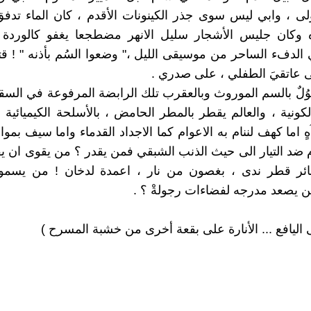
أولى ، وابي ليس سوى جذر الكينونات الأقدم ، كان الماء تد
 وكان جليس الأشجار سليل الانهر مضطجعا يغفو كالورد
الدفء الساحر من موسيقى الليل ،" وضعوا السُم بأذنه " ! قتلو
عاتقيَ الطفلي ، على صدري .
ْكوُلٌ بالسم الموروث وبالعقرب تلك الرابضة المرفوعة في ا
كونية ، والعالم يقطر بالمطر الحامض ، بالأسلحة الكيميائية
ٍ اما كهف لننام به الاعوام كما الاجداد القدماء واما سيف بمواج
ضد التيار الى حيث الذنب الشبقي فمن يقدر ؟ من يقوى ان ي
ئر قطر ندى ، بغصون من نار ، اعمدة لدخان ! من يسم
ن يصعد مدرجه لفضاءات رجولةْ ؟ .
 اليافع ... الأنارة على بقعة أخرى من خشبة المسرح )