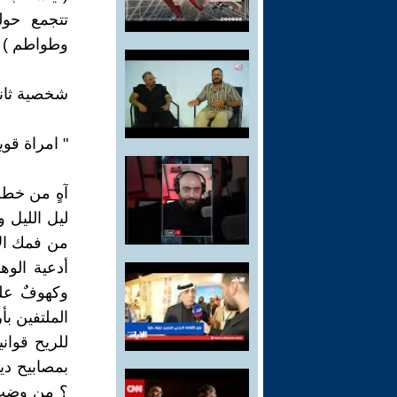
تتجمع حول
وطواطم ) .
شخصية ثاني
" امراة قو
آهٍ من خطل
ليل الليل 
من فمك الأد
أدعية الوه
وكهوفٌ علي
الملتفين ب
للريح قوان
بمصابيح دي
؟ من وضب 