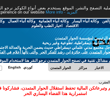
ة التصفح والنشر، الموقع يستخدم بعض أنواع الكوكيز نرجو النق
More info - المزيد
experience on our website
الفن
-
وكالة أنباء اليسار
-
وكالة أنباء العلمانية
-
وكالة أنباء العمال
-
وكا
الاقتصاد
-
اخبار الطب والعلوم
 الرئيسي لمؤسسة الحوار المتمدن
، علمانية، ديمقراطية، تطوعية وغير ربحية
ل مجتمع مدني علماني ديمقراطي حديث يضمن الحرية والعدالة الاجتم
حوار المتمدن على جائزة ابن رشد للفكر الحر والتى نالها أعلام في الفك
م مشاكل تقنية في تصفح الحوار المتمدن نرجو النقر هنا لاستخدام الموقع
كوردي
English
الاخبار
مراكز
الحوار المتمدن
العقرب
 وتبرعاتكن المالية تحفظ استقلال الحوار المتمدن، فشاركونا 
استمرارية هذا الفضاء اليساري الحر