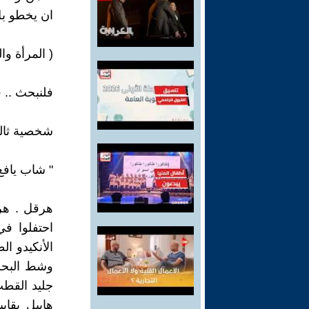
ان يخطو ب
( المرأة و
فلنبحث .. 
شخصية ثالث
" شاب يافع
هرقل . هرق
احتفلوا في
الأنكيدو ا
وشط البحر 
جليد القطب
هابيل بقاب