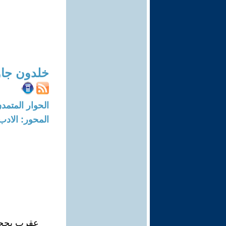
خلدون جاو
الحوار المتمدن-العدد: 6156 - 19
المحور: الادب
عقرب بحجم