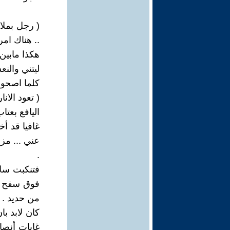
( رجل بملا
.. هناك امر
هكذا مابين 
ليتني والن
كلما اصحو أ
( تعود الانا
اليافع بعتا
غافيا قد أ
عني ... مزق
.
فتنكبت سلا
فوق سفح ال
من حديد .
كان لابد ب
غابات أنص