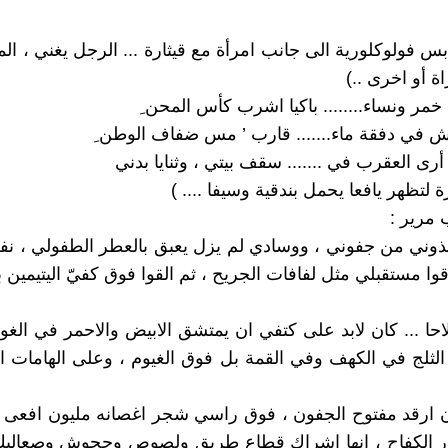
بس فولوكلورية الى جانب امرأة مع قيثارة ... الرجل يغني ، ال
اة أو اخرى ..)
خمر ونساء........ باكيا اشرب كأس المحن ِ
عش في دفقة ماء....... قارب ’ مس ضفاف الوطن ِ
رى العقرب في ....... سقف بيتي ، وثنايا بدني
رة لتظهر يافعا يحمل بندقية وسيفا .... )
ب مرير :
خذوني من جفوني ، ووسادي لم يزل يعبق بالعطر الطفولي ، نف
وا مستقبلي مثل لفافات الجريح ، ثم القوا فوق كفيّ اليتيمين بق
حا ... كان لابد على كتفي ان يمتشق الابيض والاحمر في الغور
ثلج في الكهف وفي القمة بل فوق الغيوم ، وعلى الهامات ا
ان ارقد مفتوح الجفون ، فوق راسي شجر اغصانه مليون افعى تت
ار الكفاح ، انها اشراك قطاع طريق ولصوص وجحوش وصعاليك 