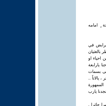
 ٍ امامه
الرابض في
ر بالغثيان
 احياء او
نا يارابعة
حتى بسمات
 يالاتاً ..
 الممهورة
جدنا يارب
 حائرا .