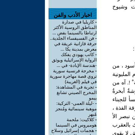
ات وشيوخ
اخبار الأدب والفن
-
كاريليا في صدارة
المناطق الروسية الأكثر
ارتباطا بالسينما بفض ...
-
فن الفسيفساء الجلدية..
حرفة قازانية عريقة في
معرض بمدينة يكا ...
-
كاتب يهودي يفكك
الرواية الإسرائيلية ويوثق
أسود ، من
-هندسة الإبادة- في ...
-
مخرجة فرنسية سورية
المليونية
تروي قصة مهاجرة سورية
في فيلم (الغريبة)
ْ !. آه من
-
تجربة في المشاهدة:
ٌ أبخرةٌ
المخرج الصيني تشانغ
ييمو
أ للجبناء
-
-ليلة العمى- التركية:
ة الفذة ،
موهبة سينمائية ومُنجز
مُبهر
 نبصر الأ
-
كلاكيت: ملحمة
 بالعقرب
هوميروس في السينما
-
هجمات إسرائيل وسلاح
 لا يقوى