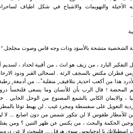
ه الأخيلة والتهويمات والاشباح في شكل اطياف لساحر
ة
ية الشخصية متشحة بالأسوَد وذات وجه قاس وصوت مجلجل " :
 التفكير البارد ، من زيف هو انتَ ، من أقبية لحداد ، لسديم 
ومن قطران مكتض بالسجف الرثة . لسحالى القبر ودود الارحام 
رد هذا من أكعب احذية ٍ بتلافيف ٍ منقلبة ْ... من أدمغة ٍ رطبة 
م المحضة ! قال الرب بأن للأنسان وما يسعى فلتخسأ دروشة
ا ، والايمان الكابي بالشمع المصنوع من الوحل الخابي . خس
أردية التعويل على سفسطة ومجرد غيب . لن يهبط توغا بالمطرق
ين للأمطار طقوس لا لن تتكور شمس من دون اصابع ... لا لن
وجين الحكمة والبحث ، من يكنس عن ظهر التنين ؟ ومن يفتك
اسطبلاتك يا اوجيانوس سوى هرقل ... فلنبحث لا عن درويش