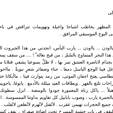
لى
المظهر يخاطب اشباحا واخيلة وتهويمات تتراقص في باحة
 البوح الموسيقي المرافق .
 يااودن ... يااودن ... يارب البأس، انجدني من هذا الجبروت 
هذا البحر المتماوج بالسُمّ ِ ، من قيح نغالة ْ ! .... من سقف يمط
جذام لاناصرة العشق تمر بها ، لا ظلَّ يسوعيا يشفي قتلانا من
ل فينا الوجع الباسل دمعا ، حناء وضفائر شعرٍ نبويةْ . مااحوج
 لنطاسي يفتح اجفان الموتى، من رمد يتوارث فينا ، ماأبكانا 
ات تلثغ بالقهر . وبطاقات العيد مبللة بالأدمع . ياتوغا، ياجوبيتر ،
هبلاً ... ياكل زناة المعمورة جودوا بالومضة . انزل سطوتك
الجمرة يارب ، وصوب بابابيل كل تقاويم بداوتنا الممسوسة . ان
يع الحجرات تهيمن عقرب . لاتُقتل لاتُهزم لاتُطعن لاتُقلب .
يقف في باب خشبة المسرح تحت اضاءة صفراء .. يقف كسيرا