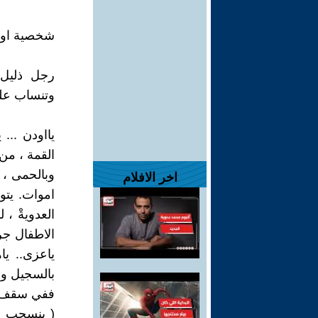
شخصية او
رجل ذليل 
وتنساب على
يااودن ...
القمة ، من 
وبالحمى ، ب
اخر الافلام
اموات. يتوغ
العدويةْ ،
الاطفال جراح
ياعزى.. يا
بالسجيل وب
ففي سقف جم
( ينسحب ل