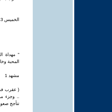
الخميس 13 يناير / كانون الثاني 2011 - 11:51:03
" مهداة ا
المحبة وخا
مشهد 1
( عقرب في
.. وجزء من
تتأجج صعود