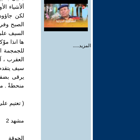
ألأشياء ال
لكن جاؤوه
الصبح وفي 
السيف على 
ها انذا مو
المزيد.....
للجمجمة ال
العقرب ، آه
سيف يتقدم 
يرقى بضفا
منحطةْ . م
( تعتيم على
مشهد 2
الجوقة