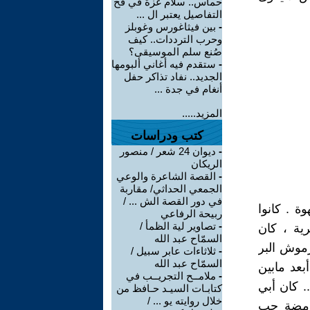
حماس.. سلام غزة في فخ
التفاصيل يعتبر ال ...
-
بين فيثاغورس وغوبلز
وحرب الترددات.. كيف
صُنع سلم الموسيقى؟
-
ستقدم فيه أغاني ألبومها
الجديد.. نفاد تذاكر حفل
أنغام في جدة ...
المزيد.....
كتب ودراسات
-
ديوان 24 شعر / منصور
الريكان
-
القصة الشاعرة والوعي
الجمعي الحداثي/ مقاربة
في دور القصة الش ... /
ة . كانوا
ربيحة الرفاعي
-
تصاوير لية الظمأ /
رية ، كان
السمّاح عبد الله
رموش البر
-
ثلاثاءات عابر سبيل /
السمّاح عبد الله
بعد مابين
-
ملامــح التجريــب في
. كان أبي
كتابـات السيـد حـافظ من
خلال روايته يو ... /
 ومضة حب