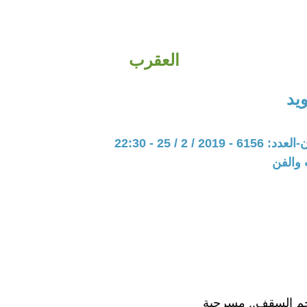
العقرب
يد
20 / 2 / 25 - 22:30
 والفن
 السقف.. مسرحية