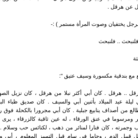
ل عن هرقل .
الرجل يختفيان وصوت المرأة مستمر ) :-
فلنبحث .. فلنبحث
ة
 مع بندقية مكسورة وسيف عتيق ":
ل .. هرقل . كان أبي أكثر نبلا من هرقل ، كان نزيل الصهو
 ليلة عيد الميلاد بأثنين أبي والسيف . كان صديق ظباء الب
لطالع من أصداف ينابيع جبلية . كان أبي مجرورا بالكحلة فوق 
ومرسوما في عنق الورقاء ، له عين ثاقبة كالزرقاء ، يرى أ
 وجمرته ، كان فنارا لمنائر من ذهب ، لكنائس حب وسلام ..
يل قبيل الدم ، وحاما في سام قبل التمييز المعلوم ، أبي