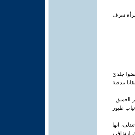
مرأة تعزف
ضوا جلديَ
ايا بندقية
 العميق .
نياب طيور
دلى، انها
ارتزاق ،