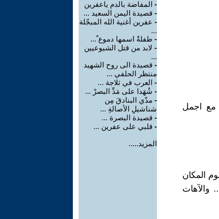
-
المفاضة بالدم ياعفرين
-
قصيدة اليمن السعيد ...
-
عفرين أغنية الله المبجّلة
...
-
طفلةٌ اسمها دموع ْ...
-
لابد من قتل الشيوعيين
...
-
قصيدة الى روح الشهيد
منتظر الحلفي ...
-
العرب في ثلاجة ...
-
شُهَدا على مَدِّ البصرْ ...
-
مدّي البنادقَ مِن
 مع اجمل
شناشيلِ الأصالةِ ...
-
قصيدة البصرة ...
-
قلبي على عفرين ...
المزيد.....
م المكان
 والآهات