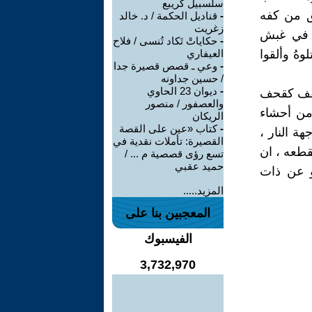
سلسبيل كريبع
فق من كفه
-
قناديل الحكمة / د. خالد
زغريت
ة في غبش
-
حكاياتْ تَكاد تُنسى / فلاح
هُ وألقوا
العيفاري
-
وعي ـ قصص قصيرة جدا
/ حسين جداونه
-
ديوان 23 الحاوي
لسقف كقحف
والعصفور / منصور
 من أحشاء
الريكان
-
كتاب «عين على القصة
هة النار ،
القصيرة: تأملات نقدية في
قطعه ، ان
تسع رؤى قصصية م ... /
حميد عقبي
و عن ذات
المزيد.....
المعجبين بنا على
الفيسبوك
3,732,970