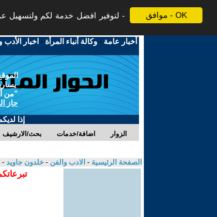
موافق - OK
لتوفير افضل خدمة لكم ولتسهيل عملي
أخبار عامة
-
وكالة أنباء المرأة
-
اخبار الأدب و
الموقع
يسارية
"من أج
حاز ال
إذا لديك
الزوار
اضافة/خدمات
بحث/الارشيف
الصفحة الرئيسية
-
الادب والفن
-
خلدون جاويد
- 
تبرعاتكم