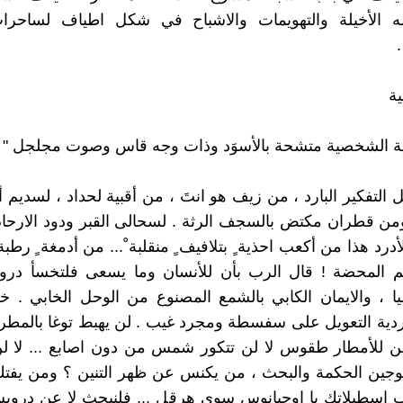
ه الأخيلة والتهويمات والاشباح في شكل اطياف لساحر
ة
ية الشخصية متشحة بالأسوَد وذات وجه قاس وصوت مجلجل " :
 التفكير البارد ، من زيف هو انتَ ، من أقبية لحداد ، لسديم 
ومن قطران مكتض بالسجف الرثة . لسحالى القبر ودود الارحام 
رد هذا من أكعب احذية ٍ بتلافيف ٍ منقلبة ْ... من أدمغة ٍ رطبة 
م المحضة ! قال الرب بأن للأنسان وما يسعى فلتخسأ دروشة
ا ، والايمان الكابي بالشمع المصنوع من الوحل الخابي . خس
أردية التعويل على سفسطة ومجرد غيب . لن يهبط توغا بالمطرق
ين للأمطار طقوس لا لن تتكور شمس من دون اصابع ... لا لن
وجين الحكمة والبحث ، من يكنس عن ظهر التنين ؟ ومن يفتك
اسطبلاتك يا اوجيانوس سوى هرقل ... فلنبحث لا عن درويش