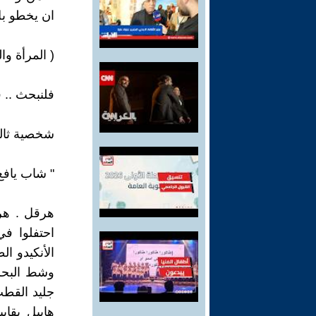
ان يخطو ب
( المرأة و
فلنبحث .. 
شخصية ثالث
" شاب يافع
هرقل . هرق
احتفلوا في
الأنكيدو ا
وشط البحر 
جليد القطب
هابيل بقاب