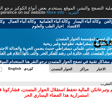
ة التصفح والنشر، الموقع يستخدم بعض أنواع الكوكيز نرجو النق
More info - المزيد
experience on our website
الفن
-
وكالة أنباء اليسار
-
وكالة أنباء العلمانية
-
وكالة أنباء العمال
-
وكا
الاقتصاد
-
اخبار الطب والعلوم
 الرئيسي لمؤسسة الحوار المتمدن
، علمانية، ديمقراطية، تطوعية وغير ربحية
ل مجتمع مدني علماني ديمقراطي حديث يضمن الحرية والعدالة الاجتم
حوار المتمدن على جائزة ابن رشد للفكر الحر والتى نالها أعلام في الفك
م مشاكل تقنية في تصفح الحوار المتمدن نرجو النقر هنا لاستخدام الموقع
كوردي
English
الاخبار
مراكز
الحوار المتمدن
العقرب
 وتبرعاتكن المالية تحفظ استقلال الحوار المتمدن، فشاركونا 
استمرارية هذا الفضاء اليساري الحر