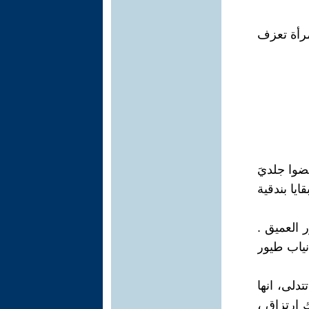
مرأة تعزف
ضوا جلديَ
ايا بندقية
 العميق .
نياب طيور
دلى، انها
ارتزاق ،