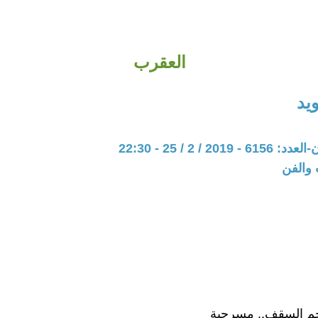
العقرب
يد
20 / 2 / 25 - 22:30
 والفن
 السقف.. مسرحية