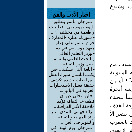
ات وشيوخ
اخبار الأدب والفن
-
مهرجان مالمو ينطلق
اليوم بموسيقى وفعاليات
وأطعمة من مختلف أن ...
-
سوريا...عبارة -المعازف
حرام- تنشر على جدار
معهد موسيقي في دم ...
-
وزير التعليم العالي
والبحث العلمي والقائم
أسود ، من
بعمل وزير الثقافة ...
-
اللغة التي تسكننا.. حين
المليونية
يكتب اللسان سيرة العقل
-
مراجعات جديدة تكشف
ْ !. آه من
حقيقة فشل الاستخبارات
ٌ أبخرةٌ
الغربية في ألبانيا ...
-
«لن نتخلى عن أي
أ للجبناء
قطعة».. الثقافة تؤكد
ة الفذة ،
ملاحقة الآثار العراقية ...
-
رائد فهمي: المدى منبر
 نبصر الأ
رائد للمهنية والثقافة
 بالعقرب
والتنوير في العر ...
-
مهرجان -يوم الهند- في
 لا يقوى