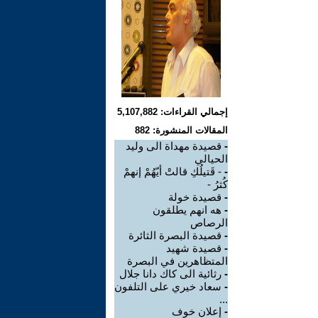
إجمالي القراءات: 5,107,882
المقالات المنشورة: 882
-
قصيدة مهداة الى وليد
الحيالي
-
- قَتيلُكِ قالتْ أيّهُمْ إنهمْ
كُثرُ -
-
قصيدة خولة
-
هه انهم يطلقون
الرصاص
-
قصيدة البصرة الثائرة
-
قصيدة شهيد
المتظاهرين في البصرة
-
رثائية الى كاك دانا جلال
-
سعاد خيري على التلفون
...
-
إعلان خوف