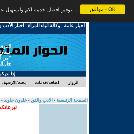
موافق - OK
لتوفير افضل خدمة لكم ولتسهيل عملي
أخبار عامة
-
وكالة أنباء المرأة
-
اخبار الأدب و
الموقع
يسارية
"من أج
حاز ال
إذا لديك
الزوار
اضافة/خدمات
بحث/الارشيف
الصفحة الرئيسية
-
الادب والفن
-
خلدون جاويد
- 
تبرعاتكم