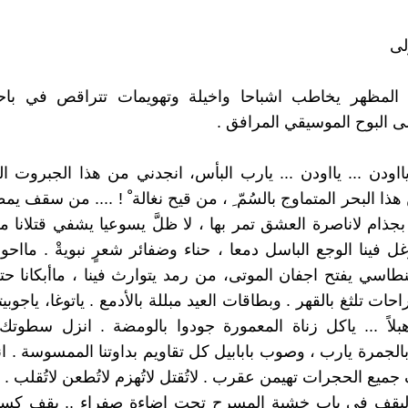
لى
المظهر يخاطب اشباحا واخيلة وتهويمات تتراقص في باحة
 البوح الموسيقي المرافق .
 يااودن ... يااودن ... يارب البأس، انجدني من هذا الجبروت 
هذا البحر المتماوج بالسُمّ ِ ، من قيح نغالة ْ ! .... من سقف يمط
جذام لاناصرة العشق تمر بها ، لا ظلَّ يسوعيا يشفي قتلانا من
ل فينا الوجع الباسل دمعا ، حناء وضفائر شعرٍ نبويةْ . مااحوج
 لنطاسي يفتح اجفان الموتى، من رمد يتوارث فينا ، ماأبكانا 
ات تلثغ بالقهر . وبطاقات العيد مبللة بالأدمع . ياتوغا، ياجوبيتر ،
هبلاً ... ياكل زناة المعمورة جودوا بالومضة . انزل سطوتك
الجمرة يارب ، وصوب بابابيل كل تقاويم بداوتنا الممسوسة . ان
يع الحجرات تهيمن عقرب . لاتُقتل لاتُهزم لاتُطعن لاتُقلب .
يقف في باب خشبة المسرح تحت اضاءة صفراء .. يقف كسيرا