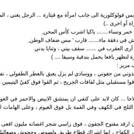
بس فولوكلورية الى جانب امرأة مع قيثارة ... الرجل يغني ، ال
اة أو اخرى ..)
خمر ونساء........ باكيا اشرب كأس المحن ِ
عش في دفقة ماء....... قارب ’ مس ضفاف الوطن ِ
رى العقرب في ....... سقف بيتي ، وثنايا بدني
رة لتظهر يافعا يحمل بندقية وسيفا .... )
ب مرير :
خذوني من جفوني ، ووسادي لم يزل يعبق بالعطر الطفولي ، نف
وا مستقبلي مثل لفافات الجريح ، ثم القوا فوق كفيّ اليتيمين بق
حا ... كان لابد على كتفي ان يمتشق الابيض والاحمر في الغور
ثلج في الكهف وفي القمة بل فوق الغيوم ، وعلى الهامات ا
ان ارقد مفتوح الجفون ، فوق راسي شجر اغصانه مليون افعى تت
ار الكفاح ، انها اشراك قطاع طريق ولصوص وجحوش وصعاليك 