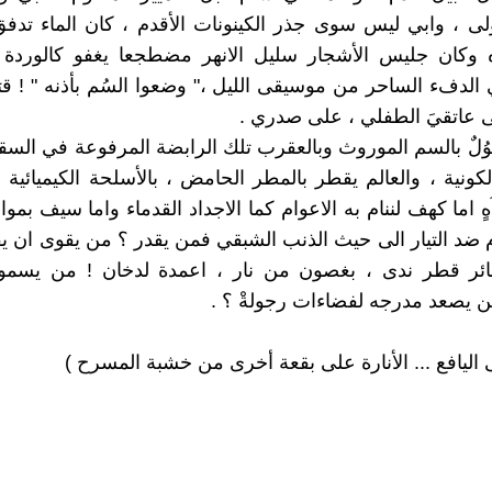
أولى ، وابي ليس سوى جذر الكينونات الأقدم ، كان الماء تد
 وكان جليس الأشجار سليل الانهر مضطجعا يغفو كالورد
الدفء الساحر من موسيقى الليل ،" وضعوا السُم بأذنه " ! قتلو
عاتقيَ الطفلي ، على صدري .
ْكوُلٌ بالسم الموروث وبالعقرب تلك الرابضة المرفوعة في ا
كونية ، والعالم يقطر بالمطر الحامض ، بالأسلحة الكيميائية
ٍ اما كهف لننام به الاعوام كما الاجداد القدماء واما سيف بمواج
ضد التيار الى حيث الذنب الشبقي فمن يقدر ؟ من يقوى ان ي
ئر قطر ندى ، بغصون من نار ، اعمدة لدخان ! من يسم
ن يصعد مدرجه لفضاءات رجولةْ ؟ .
 اليافع ... الأنارة على بقعة أخرى من خشبة المسرح )