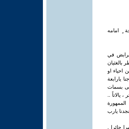
 ٍ امامه
الرابض في
ر بالغثيان
 احياء او
نا يارابعة
حتى بسمات
 يالاتاً ..
 الممهورة
جدنا يارب
 حائرا .