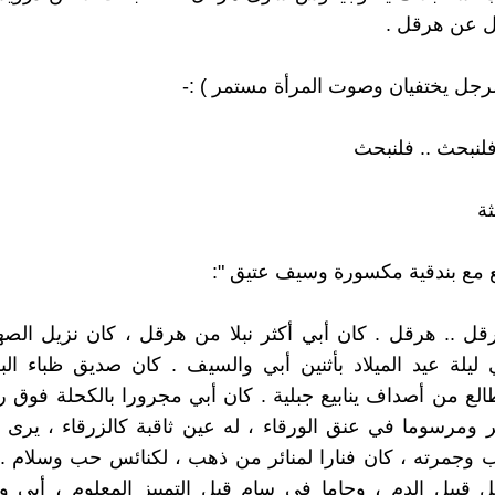
ل عن هرقل .
الرجل يختفيان وصوت المرأة مستمر ) :-
فلنبحث .. فلنبحث
ة
 مع بندقية مكسورة وسيف عتيق ":
ل .. هرقل . كان أبي أكثر نبلا من هرقل ، كان نزيل الصهو
 ليلة عيد الميلاد بأثنين أبي والسيف . كان صديق ظباء الب
لطالع من أصداف ينابيع جبلية . كان أبي مجرورا بالكحلة فوق 
ومرسوما في عنق الورقاء ، له عين ثاقبة كالزرقاء ، يرى أ
 وجمرته ، كان فنارا لمنائر من ذهب ، لكنائس حب وسلام ..
يل قبيل الدم ، وحاما في سام قبل التمييز المعلوم ، أبي