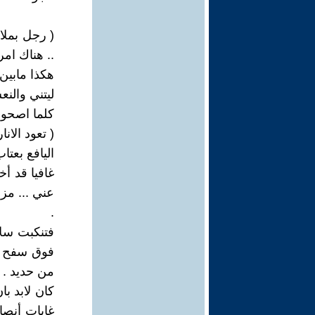
( رجل بملا
.. هناك امر
هكذا مابين 
ليتني والن
كلما اصحو أ
( تعود الانا
اليافع بعتا
غافيا قد أ
عني ... مزق
.
فتنكبت سلا
فوق سفح ال
من حديد .
كان لابد ب
غابات أنص