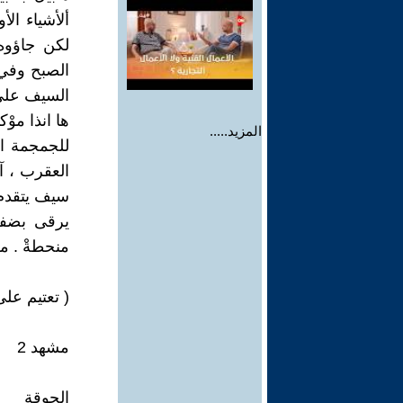
ألأشياء ال
لكن جاؤوه
الصبح وفي 
السيف على 
ها انذا مو
المزيد.....
للجمجمة ال
العقرب ، آه
سيف يتقدم 
يرقى بضفا
منحطةْ . م
( تعتيم على
مشهد 2
الجوقة