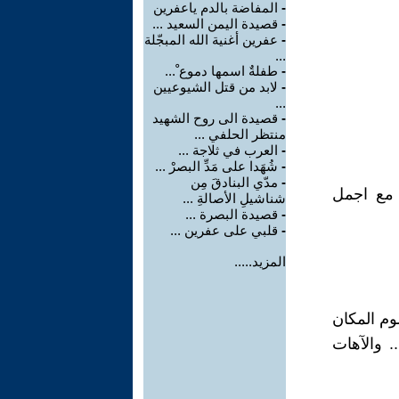
-
المفاضة بالدم ياعفرين
-
قصيدة اليمن السعيد ...
-
عفرين أغنية الله المبجّلة
...
-
طفلةٌ اسمها دموع ْ...
-
لابد من قتل الشيوعيين
...
-
قصيدة الى روح الشهيد
منتظر الحلفي ...
-
العرب في ثلاجة ...
-
شُهَدا على مَدِّ البصرْ ...
-
مدّي البنادقَ مِن
 مع اجمل
شناشيلِ الأصالةِ ...
-
قصيدة البصرة ...
-
قلبي على عفرين ...
المزيد.....
م المكان
 والآهات