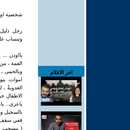
شخصية او
رجل ذليل 
وتنساب على
يااودن ...
القمة ، من 
وبالحمى ، ب
اخر الافلام
اموات. يتوغ
العدويةْ ،
الاطفال جراح
ياعزى.. يا
بالسجيل وب
ففي سقف جم
( ينسحب ل