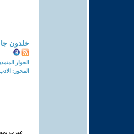
خلدون جاو
الحوار المتمدن-العدد: 6156 - 19
المحور: الادب
عقرب بحجم