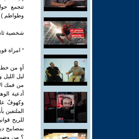
تتجمع حول
وطواطم ) .
شخصية ثاني
" امراة قو
آهٍ من خطل
ليل الليل 
من فمك الأد
أدعية الوه
وكهوفٌ علي
الملتفين ب
للريح قوان
بمصابيح دي
؟ من وضب 