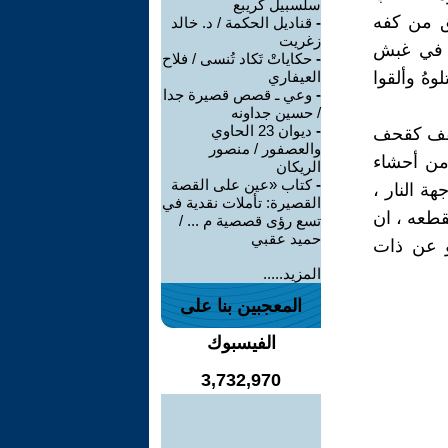
سلسبيل كريبع
فق من كفه
-
قناديل الحكمة / د. خالد
زغريت
ة في غبش
-
حكاياتْ تَكاد تُنسى / فلاح
هُ وألقوا
العيفاري
-
وعي ـ قصص قصيرة جدا
/ حسين جداونه
-
ديوان 23 الحاوي
لسقف كقحف
والعصفور / منصور
 من أحشاء
الريكان
-
كتاب «عين على القصة
هة النار ،
القصيرة: تأملات نقدية في
قطعه ، ان
تسع رؤى قصصية م ... /
حميد عقبي
و عن ذات
المزيد.....
المعجبين بنا على
الفيسبوك
3,732,970