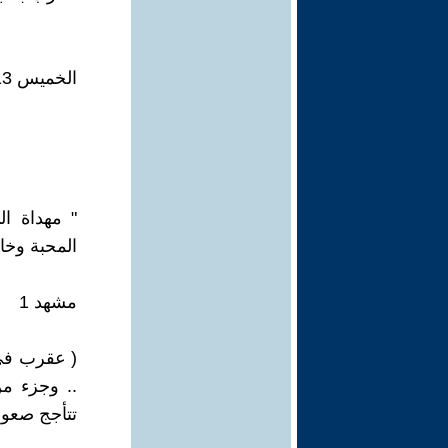
الخميس 13 يناير / كانون الثاني 2011 - 11:51:03
" مهداة ا
المحبة وخا
مشهد 1
( عقرب في
.. وجزء من
تتأجج صعود