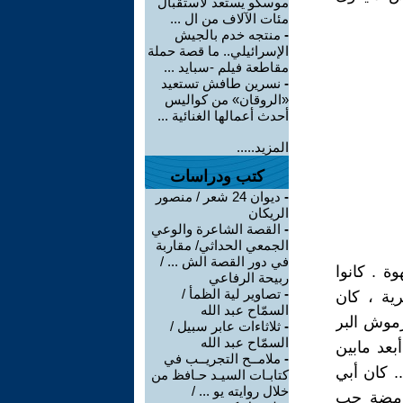
موسكو يستعد لاستقبال
مئات الآلاف من ال ...
-
منتجه خدم بالجيش
الإسرائيلي.. ما قصة حملة
مقاطعة فيلم -سبايد ...
-
نسرين طافش تستعيد
«الروقان» من كواليس
أحدث أعمالها الغنائية ...
المزيد.....
كتب ودراسات
-
ديوان 24 شعر / منصور
الريكان
-
القصة الشاعرة والوعي
الجمعي الحداثي/ مقاربة
في دور القصة الش ... /
ة . كانوا
ربيحة الرفاعي
-
تصاوير لية الظمأ /
رية ، كان
السمّاح عبد الله
رموش البر
-
ثلاثاءات عابر سبيل /
السمّاح عبد الله
بعد مابين
-
ملامــح التجريــب في
. كان أبي
كتابـات السيـد حـافظ من
خلال روايته يو ... /
 ومضة حب