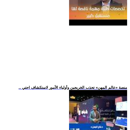
.. منصة «عالم المهن» تجذب الخريجين وأولياء الأمور لاستكشاف احتي