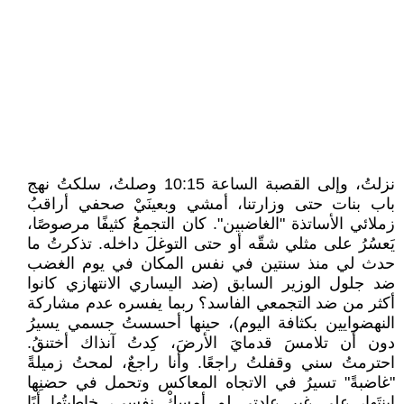
نزلتُ، وإلى القصبة الساعة 10:15 وصلتُ، سلكتُ نهج
باب بنات حتى وزارتنا، أمشي وبعينَيْ صحفي أراقبُ
زملائي الأساتذة "الغاضبين". كان التجمعُ كثيفًا مرصوصًا،
يَعسُرُ على مثلي شقّه أو حتى التوغلَ داخله. تذكرتُ ما
حدث لي منذ سنتين في نفس المكان في يوم الغضب
ضد جلول الوزير السابق (ضد اليساري الانتهازي كانوا
أكثر من ضد التجمعي الفاسد؟ ربما يفسره عدم مشاركة
النهضوايين بكثافة اليوم)، حينها أحسستُ جسمي يسيرُ
دون أن تلامسَ قدمايَ الأرضَ، كِدتُ آنذاك أختنقُ.
احترمتُ سني وقفلتُ راجعًا. وأنا راجعٌ، لمحتُ زميلةً
"غاضبةً" تسيرُ في الاتجاه المعاكس وتحمل في حضنِها
ابنتَها، على غيرِ عادتي لم أمسكْ نفسي، خاطبتُها أبًا