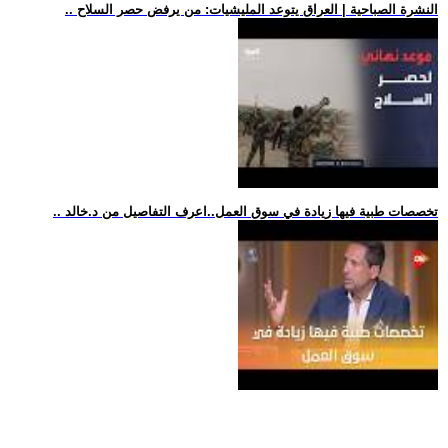
.. النشرة الصباحية | العراق يتوعد المليشيات: من يرفض حصر السلاح
.. تخصصات طبية فيها زيادة في سوق العمل..اعرف التفاصيل من د.خالد