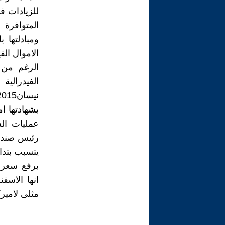
للزيادات ف
المتوافرة
ومبادلتها 
الاموال الف
الرغم من 
بشهادتها ام
عمليات الس
رئيس صندوق
يتسبب بتداع
برفع سعر ا
انها الاسف
مثلى لاميرك