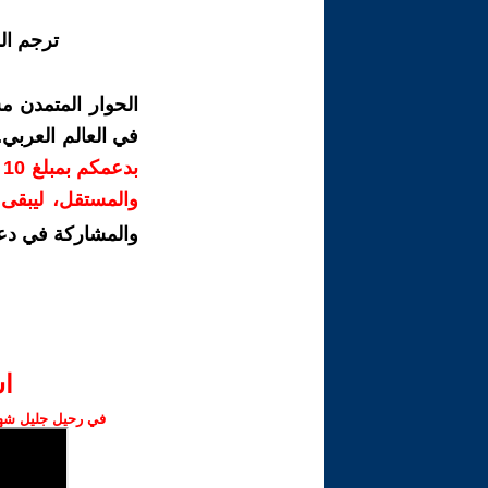
ترجم ال
الحوار المتمدن م
في العالم العربي
ب
والمستقل، ليبقى ص
والمشاركة في دع
ا‫
في رحيل جليل شهبا