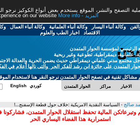
ة التصفح والنشر، الموقع يستخدم بعض أنواع الكوكيز نرجو النق
More info - المزيد
experience on our website
الفن
-
وكالة أنباء اليسار
-
وكالة أنباء العلمانية
-
وكالة أنباء العمال
-
وكا
الاقتصاد
-
اخبار الطب والعلوم
 الرئيسي لمؤسسة الحوار المتمدن
، علمانية، ديمقراطية، تطوعية وغير ربحية
ل مجتمع مدني علماني ديمقراطي حديث يضمن الحرية والعدالة الاجتم
حوار المتمدن على جائزة ابن رشد للفكر الحر والتى نالها أعلام في الفك
م مشاكل تقنية في تصفح الحوار المتمدن نرجو النقر هنا لاستخدام الموقع
كوردي
English
الاخبار
مراكز
الحوار المتمدن
د صالح
- السياسة النقدية الامريكية :خلاف حول قطعة الإسفنج...!
 وتبرعاتكن المالية تحفظ استقلال الحوار المتمدن، فشاركونا 
استمرارية هذا الفضاء اليساري الحر