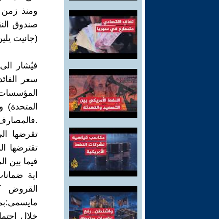
ومنذ زمن 
صندوق النق
(جانيت يلي
فيُشار الى 
سعر الفائد
المؤسسات ا
المتحدة) 
.فالمصارف
تقرضها ال
تقترضها الم
فيما بين ال
اية ضمانا
القروض كا
مايسمى:بمع
خلال اجتما