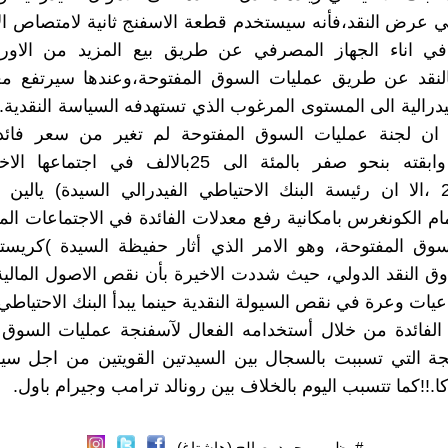
ي عرض النقد،فأنه سيستخدم قطعة الاسفنج ثانية لامتصاص ال
 في اناء الجهاز المصرفي عن طريق بيع المزيد من الاوراق
بالنقد عن طريق عمليات السوق المفتوحة،وعندها سيرتفع مع
يدرالية الى المستوى المرغوب الذي تستهدفه السياسة النقدية.خ
ان لجنة عمليات السوق المفتوحة لم تغير من سعر فائدة
نيسان2015 ،الا ان رئيسة البنك الاحتياطي الفيدرالي السيدة) يالي
ام الكونغرس بامكانية رفع معدلات الفائدة في الاجتماعات المق
وق المفتوحة، وهو الامر الذي أثار حفيظة السيدة )كريستي
 النقد الدولي، حيث شددت الاخيرة بأن نقص الاصول المالي
يات وعرة في نقص السيولة النقدية حينما يبدأ البنك الاحتياطي 
لفائدة من خلال أستخدامه الفعال لآسفنجة عمليات السوق ا
نجة التي تسببت بالسجال بين السيدتين القويتين من اجل سي
ا.!!كما تتسبب اليوم بالخلاف بين رونالد ترامب وجيرام باول.
#مظهر_محمد_صالح (هاشتاغ)