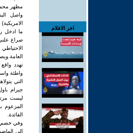
مظهر محمد
واصل البنك
الامريكية) ب
اخر الافلام
ما ادخل رئ
صراع علني 
الاحتياطي
العامة.ويص
تهدد واقع 
واطئة واستخ
التي يتولاه
جيرام باو
ليست مرتف
المزعوم ب
الفائدة.
وفي خضم ال
الى الماضي