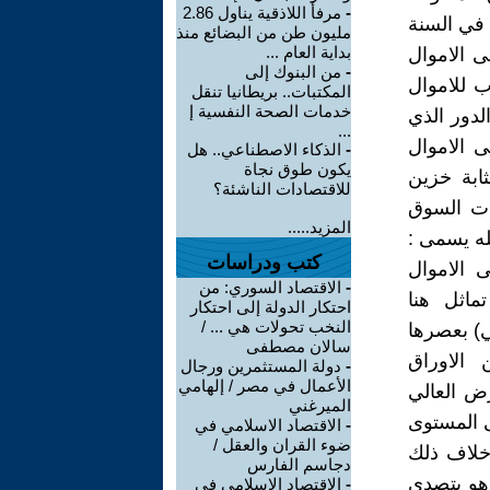
-
مرفأ اللاذقية يناول 2.86
ت في السنة
مليون طن من البضائع منذ
بداية العام ...
ى الاموال
-
من البنوك إلى
ب للاموال
المكتبات.. بريطانيا تنقل
خدمات الصحة النفسية إ
لدور الذي
...
ى الاموال
-
الذكاء الاصطناعي.. هل
يكون طوق نجاة
ثابة خزين
للاقتصادات الناشئة؟
يات السوق
المزيد.....
له يسمى :
كتب ودراسات
 الاموال
-
الاقتصاد السوري: من
ماثل هنا
احتكار الدولة إلى احتكار
النخب تحولات هي ... /
كي) بعصرها
سالان مصطفى
الاوراق
-
دولة المستثمرين ورجال
الأعمال في مصر / إلهامي
رض العالي
الميرغني
ى المستوى
-
الاقتصاد الاسلامي في
ضوء القران والعقل /
وخلاف ذلك
دجاسم الفارس
 وهو يتصدى
-
الاقتصاد الاسلامي في