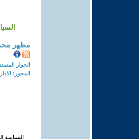
السيا
مظهر محم
الحوار المتمدن-العدد: 6083 - 18
المحور: الادار
السياسة ال