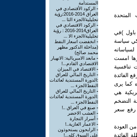
المستدامة
-
الركود الأقتصادي في
العراق 2014-2016:رؤية
 المتحدة
تحليلية/الجزء الثا ...
-
الركود الاقتصادي في
العراق2014-2016 : رؤية
 باول )في
تحليلية/الجزء الا ...
كي سياسة
-
انخفضت اسعار النفط
(مداخلة الدكتور مظهر
لسياساته
محمد صالح)
يرها امست
-
مابعد الامبريالية: الانهيار
الاقتصادي القادم...!
 تنافسية
-
الاقتصاد في الميزان
-
التاريخ المالي للعراق
فع الفائدة
:الدورة المستندية لعائدات
ه كما يرى
النفط/الجزء ...
-
التاريخ المالي للعراق
ريكية هي
:الدورة المستندية لعائدات
ة التضخم
النفط/الجزء ...
-
صنع في العراق ..!
 رفع سعر
-
العشب الاخضر
-
أسرار التجارة
-
الاعمار الغازية..!
من العودة
-
الرابحون يستحوذون
ة الفائدة
على السوق كله...!