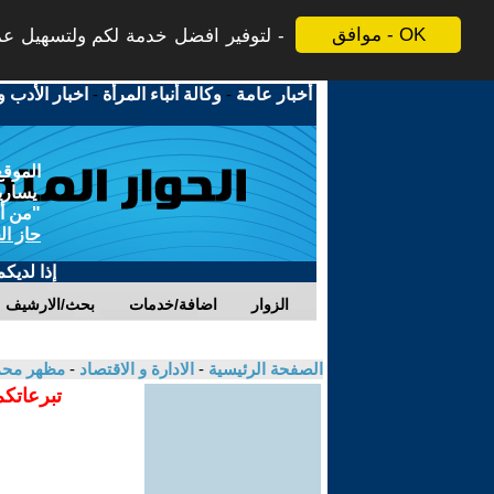
موافق - OK
لتوفير افضل خدمة لكم ولتسهيل عملي
أخبار عامة
-
وكالة أنباء المرأة
-
اخبار الأدب و
الموقع
يسارية
"من أج
حاز ال
إذا لديك
الزوار
اضافة/خدمات
بحث/الارشيف
الصفحة الرئيسية
-
الادارة و الاقتصاد
-
مظهر محم
تبرعاتكم