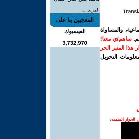
المزيد.....
Transl
المعجبين بنا على
اعية، والمساواة
الفيسبوك
م.
ساهم/ي معنا!
3,732,970
رار هذا المنبر الحر
معلومات التحويل
الحوار المتمدن