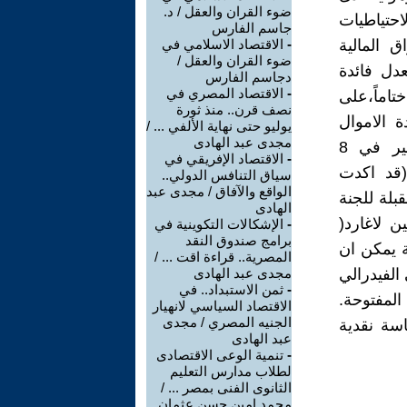
ضوء القران والعقل / د.
احتياطيات
جاسم الفارس
 المالية
-
الاقتصاد الاسلامي في
ضوء القران والعقل /
دل فائدة
دجاسم الفارس
-
الاقتصاد المصري في
تاماً،على
نصف قرن.. منذ ثورة
 الاموال
يوليو حتى نهاية الألفي ... /
مجدى عبد الهادى
الفيدرالية وابقته بنحو صفر بالمئة الى 25بالالف في اجتماعها الاخير في 8
-
الاقتصاد الإفريقي في
ن (قد اكدت
سياق التنافس الدولي..
الواقع والآفاق / مجدى عبد
بلة للجنة
الهادى
ن لاغارد(
-
الإشكالات التكوينية في
برامج صندوق النقد
ة يمكن ان
المصرية.. قراءة اقت ... /
الفيدرالي
مجدى عبد الهادى
-
ثمن الاستبداد.. في
لمفتوحة.
الاقتصاد السياسي لانهيار
الجنيه المصري / مجدى
اسة نقدية
عبد الهادى
-
تنمية الوعى الاقتصادى
لطلاب مدارس التعليم
الثانوى الفنى بمصر ... /
محمد امين حسن عثمان