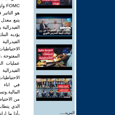
FOMC
هو التاثير
يتبع معدل 
الفيدرالية
يؤديه البن
الفيدرالية
الاحتياطيا
المفتوحة ،ا
عمليات ال
الفيدرالي
الاحتياطيات
في اناء 
المالية.وت
من الاحتيا
الذي يتطاب
المزيد.....
،أذا ما ارا