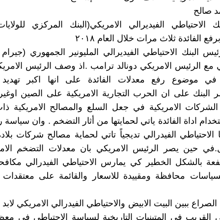
 صالح
 الاحتياطي الفيديرالي الامريكي(البنك المركزي للولايات
رفع الفائدة ثلاث مرات خلال العام ٢٠١٨
يس البنك الاحتياطي الفيديرالي المليونير الجمهوري (جيرام
مع الرئيس الامريكي دونالد ترامب .اذ وصف الرئيس الامري
 في موضوع رفع معدلات الفائدة على انها اكبر تهديد 
ر البنك على ان الحرب التجارية الامريكية على الصين اوغ
الشركات الامريكية في جعل السلع والمصالح الامريكية ذات
دام اداة الفائدة ياتي لحمايتها من أثار التضخم . وان سياسة ر
ا الاحتياطي الفيدرالي تديجياً تاتي لحماية مصالح شركات بلاد
ل.في حين يصر الرئيس الامريكي بان معدلات التضخم الام
عة بالشكل الخطير كي يمارس الاحتياطي الفيدرالي مكافح
سياسات محافظة ومقييدة للاسعار والقائمة على معتقدات
صراع ببين البيت الابيض والاحتياطي الفيدرالي الامريكي لابد 
 القريب في المتبنيات التاريخية لسياسة الاحتياطي في معظل