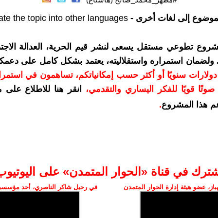
موضوع إلى لغات أخرى -
ate the topic into other languages
شروع تطوعي مستقل يسعى لنشر قيم الحرية، العدالة الاجتم
. ولضمان استمراره واستقلاليته، يعتمد بشكل كامل على دعمك
دعمكم بمبلغ 10 دولارات سنويًا أو أكثر حسب إمكانياتكم، تساهمون في استم
وتًا قويًا للفكر اليساري والتقدمي
،
انقر هنا للاطلاع على 
م هذا المشروع
.
شترك في قناة «الحوار المتمدن» على اليوتيوب
ز، عضو هيئة إدارة الحوار المتمدن
في رحيل شاكر الناصري، أحد مؤسسي 