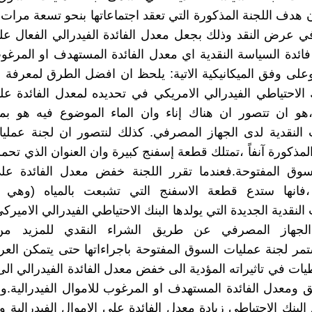
 وان هدف اللجنة المذكورة التي تعقد اجتماعاتها بنحو تسعة مرا
 في عرض النقد وذلك بجعل معدل الفائدة الفيدرالي الفعال عل
فائدة السياسة النقدية اي معدل الفائدة المستهدف او المرغو
 وعلى وفق الميكانيكية الاتية: يلحظ ان افضل الطرق لمعرفة ا
ك الاحتياطي الفيدرالي الامريكي في تحديده لمعدل الفائدة عل
 ،هو ان تتصور ان هناك إناء وان الماء الموضوع فيه هو بم
ت النقدية لدى الجهاز المصرفي. كذلك لنتصور ان لجنة عمل
لمذكورة آنفاً ،تمتلك قطعة إسفنج كبيرة وان العنوان الذي تحم
سوق المفتوحة.فعندما تقرر اللجنة خفض معدل الفائدة على
ة ،فانها ستدع قطعة الاسفنج التي تشبعت بالمياه (وهي ت
 النقدية الجديدة التي يولدها البنك الاحتياطي الفيدرالي الامير
الجهاز المصرفي عن طريق الشراء النقدي للمزيد من 
ستمر لجنة عمليات السوق المفتوحة باجراءاتها حتى يتمكن الع
طيات في تاثيراته المؤدية الى خفض معدل الفائدة الفيدرالي ال
ق ومعدل الفائدة المستهدف او المرغوب للاموال الفيدرالية.
د البنك الاحتياطي زيادة معدل الفائدة على الاموال الفيدرالية