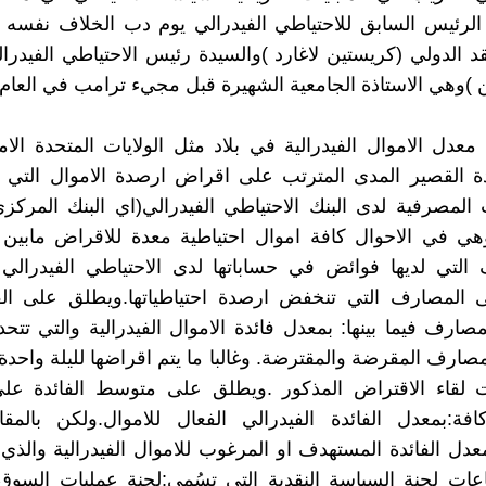
الرئيس السابق للاحتياطي الفيدرالي يوم دب الخلاف نفسه 
د الدولي (كريستين لاغارد )والسيدة رئيس الاحتياطي الفيدرا
ن )وهي الاستاذة الجامعية الشهيرة قبل مجيء ترامب في العام
معدل الاموال الفيدرالية في بلاد مثل الولايات المتحدة الامر
ة القصير المدى المترتب على اقراض ارصدة الاموال التي ت
لمصرفية لدى البنك الاحتياطي الفيدرالي(اي البنك المركزي
وهي في الاحوال كافة اموال احتياطية معدة للاقراض مابين
 التي لديها فوائض في حساباتها لدى الاحتياطي الفيدرالي
ى المصارف التي تنخفض ارصدة احتياطياتها.ويطلق على الفا
صارف فيما بينها: بمعدل فائدة الاموال الفيدرالية والتي تتحدد
مصارف المقرضة والمقترضة. وغالبا ما يتم اقراضها لليلة واحدة
ت لقاء الاقتراض المذكور .ويطلق على متوسط الفائدة ع
فة:بمعدل الفائدة الفيدرالي الفعال للاموال.ولكن بالمقا
دل الفائدة المستهدف او المرغوب للاموال الفيدرالية والذي
عات لجنة السياسة النقدية التي تسُمى:لجنة عمليات السوق