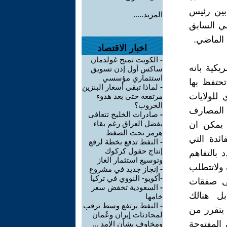
بين رئيس
المزيد.....
لي السابق
 الماضي.
اخبار الاقتصاد
-
الكويت تمنح غولدمان
يكية بانه
ساكس أول إذن تسويق
استثماري مؤسسي
حتفظ بها
-
لماذا تبقى أسعار البنزين
 للولايات
مرتفعة حتى بعد هدوء
الحروب؟
 المصارف
-
صادرات الخليج تتعافى
بفضل العراق رغم بقاء
 يمكن ان
هرمز تحت الضغط
ئدة التي
-
النفط تدفع بخطة لرفع
إنتاج حقول كركوك
 بالتفاهم
وتوسيع استثمار الغاز
 ولاتتطلب
-
إنجاز جديد في مشروع
-أكويو- النووي في تركيا
لى صفقات
-
السعودية تخفض سعر
بل هنالك
خامها
-
النفط يرتفع وسط ترقب
 يتقرر من
لمحادثات إيران وعُمان
 المفتوحة
ومخاوف بشأن الإمد ...