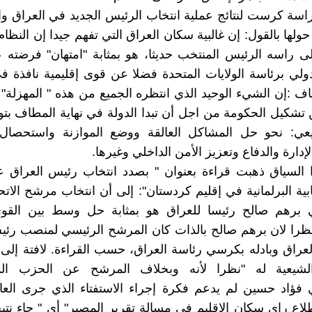
ة كرست لنتائج عملية انتخاب الرئيس الجديد في العراق وا
ولها بالقول: إن غالبية سكان العراق التي تفهم جيدا إن النظا
لى راسه الرئيس المنتخب حديثا، هو بمثابة "امتهان" فرضته عل
لدولي برئاسة الولايات المتحدة فضلا عن قوى إقليمية نافذة ف
ف :إن الشيء الوحيد الذي انتظره الجميع من هذه " المهزلة" هو
شكيل الحكومة من اجل أن تبدا الدولة في نهاية المطاف بتو
ي: نحو حل المشاكل العالقة ووضع الموازنة واستحصال
دارة والدفاع وتعزيز الأمن الداخلي وغيرها.
السياق ذهبت قراءة بعنوان " بصدد انتخاب رئيس العراق ع
خابية البرلمانية في إقليم كردستان": إلى أن انتخاب مرشح الات
ي برهم صالح رئيسا للعراق هو بمثابة حل وسط بين القوى
نظرا لان برهم صالح بالذات كان المرشح الرئيسي لمنصب رئ
عراق وبادله بكرسي رئاسة العراق، حسب القراءة. لافتة إلى
الشيعية له "نظرا لأنه وبخلاف المرشح عن الحزب ال
 فؤاد حسين لم يدعم فكرة إجراء الاستفتاء الذي جرى العا
اع راي سكان الإقليم في مسالة تقرير المصير" أي " جاء نتي