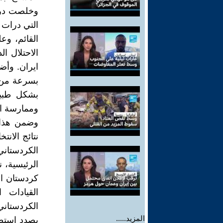
وخلصت دراس
التي درات ح
القائم، وع
الاحتلال ا
ايران. وأضا
بسرعة من ت
بشكل طبيع
وممارسة الإ
وضمن هذا 
نتائج الانت
الكردستان
الرئيسية، 
كردستان ال
القيادات 
الكردستاني
المزيد.....
بصدد استطل