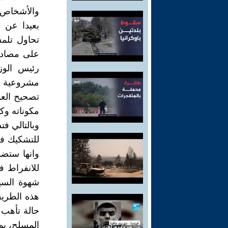
والأشخاص، 
بعيدا عن 
تحاول تلمس
على مصادر 
رئيس الوز
مشروعية ت
تصحيح العم
مكوناته وك
وبالتالي ف
للتشكيك في
وانها ستضم
للانفراط ف
شهوة السي
هذه الطريق
حالة تأهب
المسلح، بم