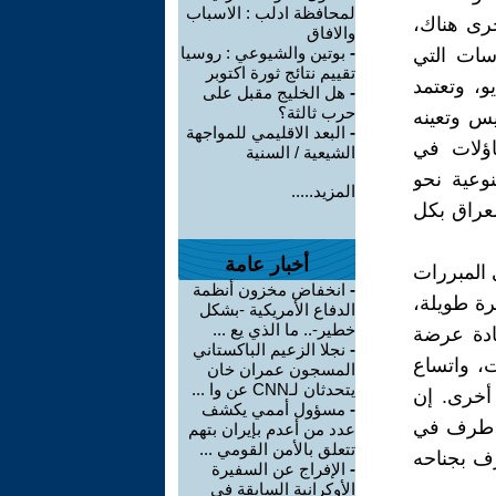
لمحافظة ادلب : الاسباب
جرى هناك،
والافاق
-
بوتين والشيوعي : روسيا
سات التي
تقييم نتائج ثورة اكتوبر
و، وتعتمد
-
هل الخليج مقبل على
حرب ثالثة؟
يس وتعينه
-
البعد الاقليمي للمواجهة
اؤلات في
الشيعية / السنية
وعية نحو
المزيد.....
لعراق بكل
أخبار عامة
 المبررات
-
انخفاض مخزون أنظمة
رة طويلة،
الدفاع الأمريكية -بشكل
خطير-.. ما الذي يع ...
عادة عرضة
-
نجلا الزعيم الباكستاني
ت، واتساع
المسجون عمران خان
يتحدثان لـCNN عن وا ...
أخرى. إن
-
مسؤول أممي يكشف
كل طرف في
عدد من أعدم بإيران بتهم
تتعلق بالأمن القومي ...
ف بجناحه
-
الإفراج عن السفيرة
الأوكرانية السابقة في