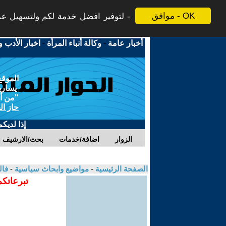
موافق - OK
لتوفير افضل خدمة لكم ولتسهيل عملي
أخبار عامة
-
وكالة أنباء المرأة
-
اخبار الأدب و
الموقع
يسارية
"من أج
حاز ال
إذا لديك
الزوار
اضافة/خدمات
بحث/الارشيف
الصفحة الرئيسية
-
مواضيع وابحاث سياسية
-
فال
تبرعاتكم