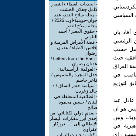
-
ابجديات العطاء / انتصار
كردستاني
كامل جفلان الخشت
 السياسي
-
مجلة سلاح النقد، عدد
جوان-جويلية-اوت 2026 /
مجلة سلاح النقد
-
حقوق العصر / أحمد
 أفاد بان
التاوتي
ن الرئيسي
-
قصة الأمراض المزمنة و
إفلاس الأطباء / عدنان
 تصل حسب
رضوان
فقية حيث
Letters from the East /
-
عدنان رضوان
سة العراق
-
العولمة الرأسمالية:
مناصب في
جدل المجرد والملموس /
فاخر جاسم
بق لتوزيع
-
سياسة حفار الساق / د.
خالد زغريت
-
الطائفية المتغلغلة في
عادل عبد
لبنان / حسين محمود
صالح
ئيس هو ان
-
صدى دولي لكتاباتي: من
بك، وبين
إحدى أبرز مفكرات اليسار
الإيطالي إلى أ ... / رزكار
هيرية في
عقراوي
وحسب راي
-
كتاب : جينات التراب