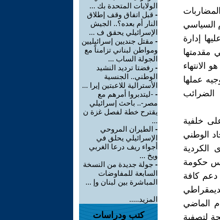
الولايات المتحدة بك ...
لمضاربات
-
قبل اتفاق وقف إطلاق
النار أم بعده؟.. الجيش
م السياسي
الإسرائيلي يحقق ف ...
يها إدارة
-
مقتل جنديين إسرائيليين
ومواطن لبناني تزامناً مع
ي مقدمتها
الجولة الساب ...
 الانتهاء
-
رفضتا ترديد النشيد
الوطني.. الجنسية
جيه عملها
الأسترالية للاعبتين إيرا ...
 الضرائب
-
-ليتدبروا أمرهم مع
مصر-.. باحث إسرائيلي
يقترح خطة لفصل غزة ن
لى خلفية
...
-
الطيران المروحي
حاد الوطني
الإسرائيلي يحلق في
أجواء ريف درعا الغربي
 الكردية
ويخ ...
يس حكومة
-
جولة جديدة من النسخة
السابعة للمفاوضات
 دعم كافة
المباشرة بين لبنان وإ ...
ديمقراطي
المزيد.....
م الماضي
كتب ودراسات
جة لتصفية