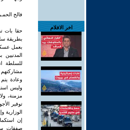
فالح الحمـ
اخر الافلام
بطريقة سلمي
بعمل عسكري
المدنيين 
للسلطة ان
مشاركتهم 
وعادة يتم
وليس استحق
مزمنة، ولا
توفير الأج
الوزارية و
إن استكما
صفقات سيا