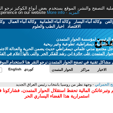
ة التصفح والنشر، الموقع يستخدم بعض أنواع الكوكيز نرجو النق
More info - المزيد
experience on our website
الفن
-
وكالة أنباء اليسار
-
وكالة أنباء العلمانية
-
وكالة أنباء العمال
-
وكا
الاقتصاد
-
اخبار الطب والعلوم
 الرئيسي لمؤسسة الحوار المتمدن
، علمانية، ديمقراطية، تطوعية وغير ربحية
ل مجتمع مدني علماني ديمقراطي حديث يضمن الحرية والعدالة الاجتم
حوار المتمدن على جائزة ابن رشد للفكر الحر والتى نالها أعلام في الفك
م مشاكل تقنية في تصفح الحوار المتمدن نرجو النقر هنا لاستخدام الموقع
كوردي
English
الاخبار
مراكز
الحوار المتمدن
ح الحمراني
- وجهة نظر من روسيا بانتخاب رئيس العراق الجديد
 وتبرعاتكن المالية تحفظ استقلال الحوار المتمدن، فشاركونا 
استمرارية هذا الفضاء اليساري الحر