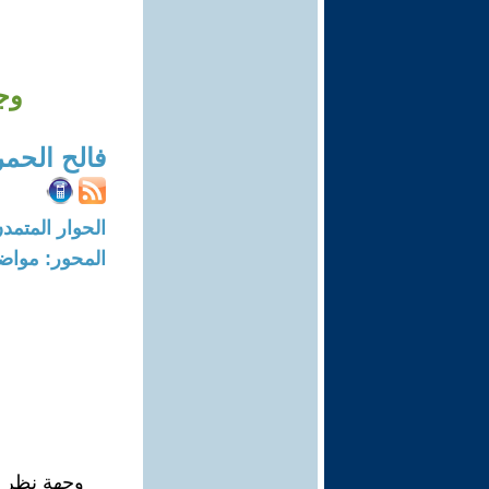
وج
فالح الحمر
الحوار المتمدن-العدد: 6017 - 18
المحور: مواض
وجهة نظر م