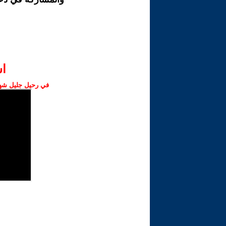
ا‫
في رحيل جليل شهبا