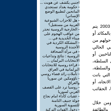
اجنبي يكشف عن هويت ...
-
حكومة بغداد تستجدي
المانحين لتطبيع الوضع
الإنساني!
-
هل للاحزاب الشيوعية
العربية من مستقبل؟
حقا بات تداول السلطة في العراق منذ القضاء على الديكتاتورية عام 2003 يتم
-
الخارجية الروسية تحذر
لمكائد أو
من عواقب الهجوم على
ميناء الحُديدية في ...
حولهم من
-
المشكلة الكردية في
ي الحالي
الأجندة الروسية
-
في مرآة الصحافة
اخبين أو
الروسية : نتائج وتداعيات
الانتخابات البرلمان ...
 السلطة،
-
قراءة روسية للانتخابات
والسلطة،
البرلمانية في العراق
-
تأملات رائد فضاء روسي
التي باتت
-
ناؤومكين عن سوريا
اتجاه، أو
والعراق
-
روسيا ترد على القصف
، الحقائب
الغربي لسوريا
-
عقبات كأداء امام نجاح
جولة جنيف الثامنة
ومن خلال
للتسوية السورية
والطائفة
-
دخول القوات التركية