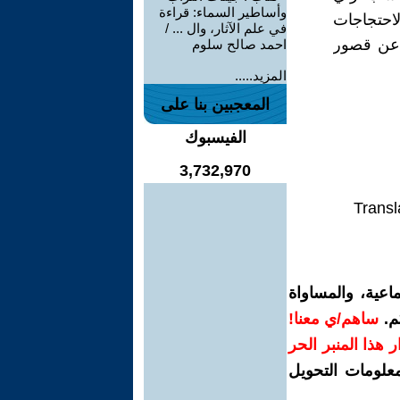
وأساطير السماء: قراءة
لاحتجاجات
في علم الآثار، وال ... /
ا عن قصور
احمد صالح سلوم
المزيد.....
المعجبين بنا على
الفيسبوك
3,732,970
Transl
اعية، والمساواة
م.
ساهم/ي معنا!
رار هذا المنبر الحر
معلومات التحويل