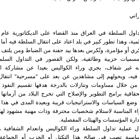
راني
ة، وهذا تطور كبير في بلد اعتاد على انتقال السلطة فيه أما با
 أو مؤامرة، وتُكرس بعدها بيد حفنة من الضباط ومن يلتف 
بمسميات حزبية وطائفية، ولكن القصور في التداول السلم
ه غير شفاف، يجري وراء الكواليس بعيدا عن مشاركة الن
فيه، ويحولهم إلى مشاهدين عن بعد على "مسرحية" انتقال
 من خلال مساومات وتنازلات بالدرجة هدفها تقسيم النفوذ 
اقية برامج التطوير والإصلاح التي تخرج البلاد من أزماتها 
 وضع السياسات والاستراتيجيات قريبة وبعيدة المدى في هذا ال
واء المناسبة لاستلام شخصيات محترفة وذات مهنية مشهود لها
إدارة المؤسسات والهيئات المفصلية.
ل عملية تداول السلطة وراء الكواليس وانعدام الشفافية 
سية تصب في صالح هذا التكتل أو الحزب أو الجماعة 