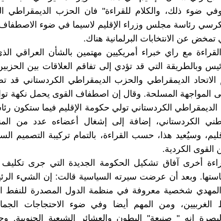
في ضوء ذلك، والكلام للقراءة" فان الحزب الديمقراطي ال
رسي رئاسة مجلس وزراء الإقليم لاسيما في ضوء الاصطفاف
 تمخض عن الانتخابات البرلمانية هناك.
لقراءة مع راي خبراء أمريكيين مهتمين بالشأن العراقي الذي
ئيس وبالطريقة التي قد تؤدي إلى تفاقم العلاقات بين الحزبي
م الاتحاد الديمقراطي والحزب الديمقراطي الكردستاني قد
 المواجهة المسلحة. وقال إن اصطفاف القوى يحمل نكهة توا
اد الديمقراطي الكردستاني تولي حكومة الإقليم فيما ستكون رئا
لوطني الكردستاني، إضافة إلى إشغال أعضاءه عدد من ال
ليم، وسيُعيد هذا، حسب القراءة، بالتمام تركيبة التصميم السا
 القوى الكردية.
راءة أخرى آفاق تشكيل الحكومة الجديدة التي جرى تكليف 
استها. وبعد أن عرضت سيرته السياسية قالت: إن الشيء الر
المهدي شخصية معروفة في منظمة الدول المصدرة للنفط او
ط الغربيين، ومن المهم أيضا وفي ضوء الاحتجاجات الجما
بصرة انه " صنيعة" البطون والعشائر الشيعية الجنوبية. 