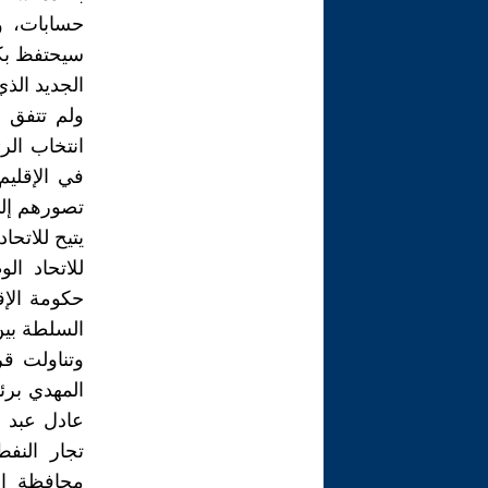
حسابات، و
سيحتفظ بك
الجديد الذي
ولم تتفق ا
انتخاب الر
في الإقلي
تصورهم إلى
يتيح للاتح
للاتحاد ا
حكومة الإق
السلطة بين
وتناولت ق
المهدي برئ
عادل عبد 
تجار النف
محافظة ال