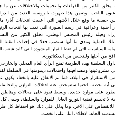
يخلق الكثير من القراءات والتخمينات والاختلاقات عن ما 
عيون الناخب. وضمن هذا ظهرت بالروسية العديد من الدرا
 حقيقة ما وقع خلال الأشهر التي أعقبت انتخابات آيار/ ماي
أجنبية وعراقية في رسم الصورة التي تمت بها انتخاب الرئ
راء وقبله رئيس المجلس الوطني، تخلق الكثير من التس
لك العملية ومدى ما أنها ستصب فعلا في إحداث النقلة الن
لية السياسية، التي لم تعط الثمار المنشودة التي كابد شعب ا
افح من أجلها وللتخلص من الديكتاتورية.
تداول السلطة بهذه الطريقة تمنح الرأي العام المحلي والخارجي
 مشروعيتها ومصداقيتها واحتمالات ديمومتها في السلطة لفت
ن الاستقرار في البلاد، فما تم الاتفاق عليه بالخفاء يكون 
ي أية لحظة، فحتما ستتمخض عنه اختلالات التوازن والتحالفا
طرة على موارد جديدة، وبسط نفوذ على مجالات ومناطق 
ة لا تحسم قضية التوزيع العادل للموارد والسلطة، ويبقى 
 للانقضاض على الآخر، وما يدلل على ذلك هو احتفاظ كل طر
سدسه الجاهز لإطلاق النار على الخصم.