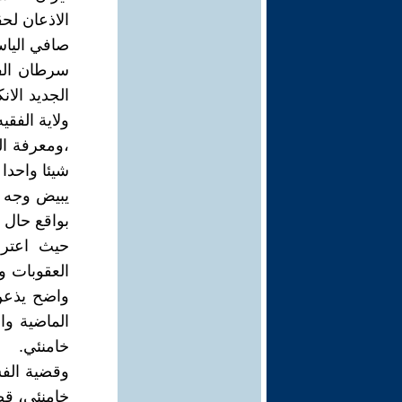
الاذعان لح
صافي اليا
سرطان الفس
الجديد الا
ولاية الفقي
،ومعرفة الش
شيئا واحدا 
يبيض وجه ا
بواقع حال 
حيث اعترف
العقوبات و
واضح يذعن 
الماضية وا
خامنئي.
وقضية الفس
خامنئي، قضي