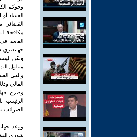
وحوكم الكث
الفساد أو 
القضائي م
مكافحة ال
جهانغيري ش
ولكن ليس
متناول اليد.
وألقي الق
المالي وذلك
وصرح جهان
الرئيسية ل
الضرائب تم الحد 
ووعد جهان
شورى النظا