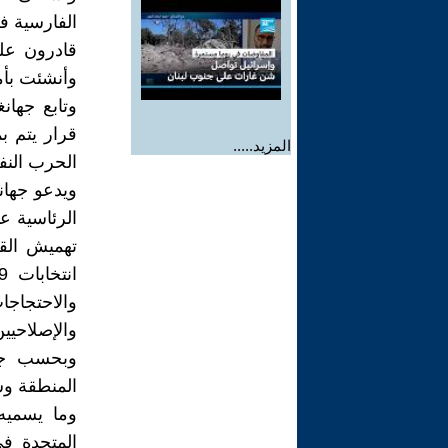
الفارسية ف
قادرون عل
وأنشئت بأمو
وتابع جها
قرار يتم ب
المزيد.....
الحرب النف
ويدعو جهان
تهميش القو
والاحتجاج
والإصلاحيي
وبحسب جها
المنطقة وس
وما يسميه 
المتحدة ف