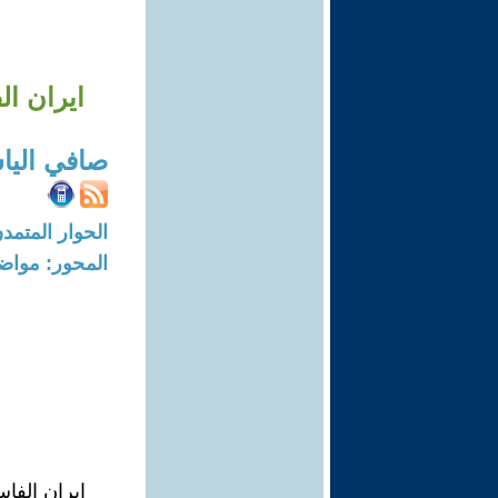
ايران ال
صافي اليا
الحوار المتمدن-العدد: 5968 - 18
المحور: مواض
ايران الفاس