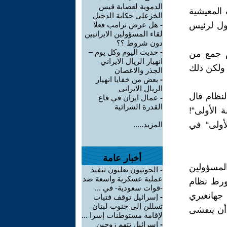
الدموية لعصابة قيس
 المعيشية
الخزعلي حكاية الدجيل
أول لرئيس
-
هل عرض ترامب فعلا
لقاء المسؤولين الايرانيين
دون شروط ؟؟
-
حديث اليوم وكل يوم –
ام جمع من
انهيار الريال الايراني
 ولكن ذلك
الجذر والاغصان
-
بعض من خفايا انهيار
الريال الايراني
لنظام قال
-
عمال ايران في قاع
القدرة الشرائية
 الأولى“!
 المعدنية ”من بين الـ10 بلدان الأولى“ في
المزيد.....
أخبار عامة
لمسؤولين
-
الحوثيون يعلنون تنفيذ
عملية عسكرية واسعة ضد
تورط نظام
-قوات سعودية- في ...
جهانغيري
-
إسرائيل توقف فتيات
تسللن إلى جنوب لبنان
 أن يتفشى
لإقامة مستوطنات إسرا ...
-
إسرائيل تتهم زوجين