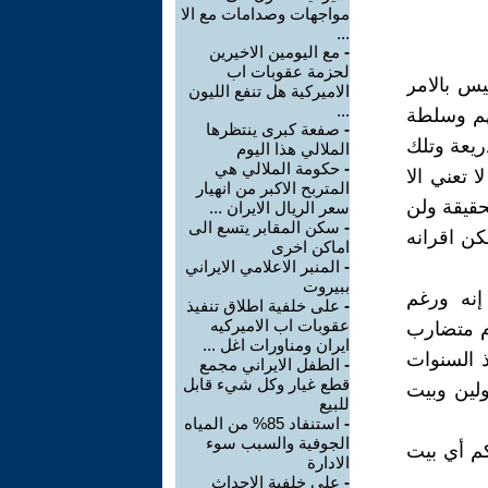
مواجهات وصدامات مع الا
...
-
مع اليومين الاخيرين
لحزمة عقوبات اب
يس بالامر
الاميركية هل تنفع الليون
...
هم وسلطة
-
صفعة كبرى ينتظرها
ريعة وتلك
الملالي هذا اليوم
-
حكومة الملالي هي
 تعني الا
المتربح الاكبر من انهيار
حقيقة ولن
سعر الريال الايران ...
-
سكن المقابر يتسع الى
كن اقرانه
اماكن اخرى
-
المنبر الاعلامي الايراني
ببيروت
إنه ورغم
-
على خلفية اطلاق تنفيذ
عقوبات اب الاميركيه
ام متضارب
ايران ومناورات اغل ...
 السنوات
-
الطفل الايراني مجمع
قطع غيار وكل شيء قابل
ولين وبيت
للبيع
-
استنفاد 85% من المياه
الجوفية والسبب سوء
كم أي بيت
الادارة
-
على خلفية الاحداث