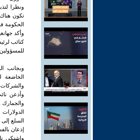
ونظرا لتذ
تكون هناك 
الحكومة في
وأكد جهانغ
كنائب لرئي
للمسؤولين 
وبجانب ال
الخاضعة ل
والشركات ال
وأذعن نائ
والجمارك و
الدولارات 
السلع إلى ا
إذعان بالفس
واشتكى نائ