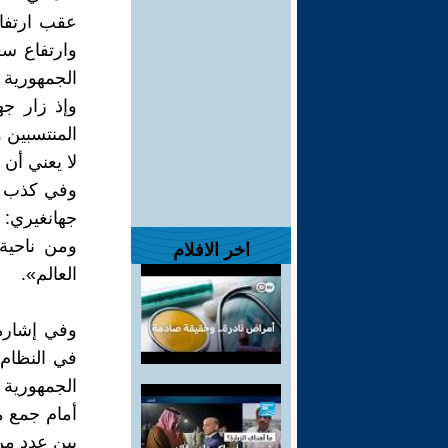
عقب ارتفاع
وارتفاع سع
الجمهورية أ
وإذ زار جه
المنتسبين و
لا يعني أن 
وفي كذب سا
جهانغيري: 
اخر الافلام
العالم».
وفي إشارة 
في النظام 
الجمهورية 
أمام جمع م
بين عدد من