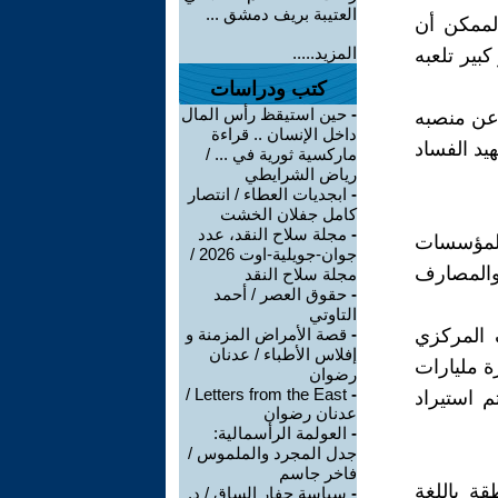
العتيبة بريف دمشق ...
لممكن أن
المزيد.....
بير تلعبه
كتب ودراسات
-
حين استيقظ رأس المال
 عن منصبه
داخل الإنسان .. قراءة
يد الفساد
ماركسية ثورية في ... /
رياض الشرايطي
-
ابجديات العطاء / انتصار
كامل جفلان الخشت
-
مجلة سلاح النقد، عدد
للمؤسسات
جوان-جويلية-اوت 2026 /
المصارف
مجلة سلاح النقد
-
حقوق العصر / أحمد
التاوتي
 المركزي
-
قصة الأمراض المزمنة و
إفلاس الأطباء / عدنان
ة مليارات
رضوان
Letters from the East /
-
 استيراد
عدنان رضوان
-
العولمة الرأسمالية:
جدل المجرد والملموس /
فاخر جاسم
قة باللغة
-
سياسة حفار الساق / د.