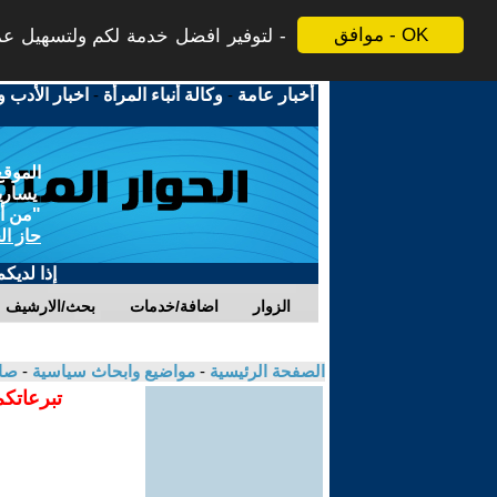
موافق - OK
لتوفير افضل خدمة لكم ولتسهيل عملي
أخبار عامة
-
وكالة أنباء المرأة
-
اخبار الأدب و
الموقع
يسارية
"من أج
حاز ال
إذا لديك
الزوار
اضافة/خدمات
بحث/الارشيف
الصفحة الرئيسية
-
مواضيع وابحاث سياسية
-
صا
تبرعاتكم