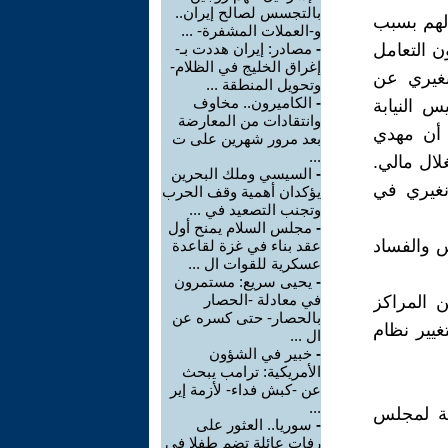
بالتجسس لصالح إيران..
 لهم بسبب
و-العملات المشفرة- ...
ن التعامل
-
مصادر: إيران هددت بـ-
إغراق الخليج في الظلام-
نغيري عن
وتحويل المنطقة ...
-
الكاميرون.. مخاوف
 النيابة
وانتقادات من المعارضة
عامة في محافظة طهران قد أعلن في تشرين الأول/ أكتوبر 2017 أن مهدي
بعد مرور شهرين على ت
...
لال مالي.
-
السيسي وملك البحرين
غيري في
يؤكدان أهمية وقف الحرب
وتجنب التصعيد في ...
-
مجلس السلام يمنح أول
 والفساد
عقد بناء في غزة لقاعدة
عسكرية للقوات ال ...
-
يحيى سريع: مستمرون
في معادلة -الحصار
 المراكز
بالحصار- حتى كسره عن
يير نظام
ال ...
-
خبير في الشؤون
الأمريكية: ترامب يبحث
عن -كبش فداء- لأزمة إير
...
ية لمجلس
-
سوريا.. العثور على
رفات عائلة تضم طفلا في