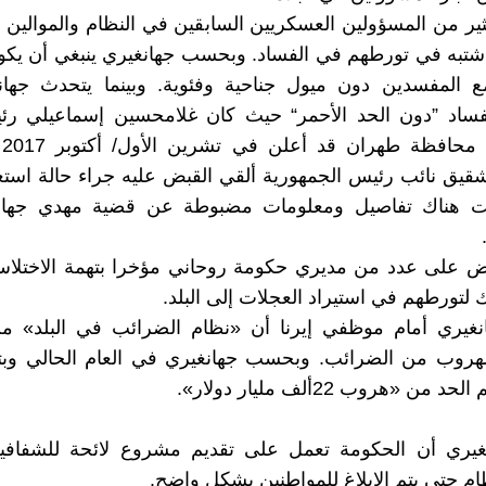
ير من المسؤولين العسكريين السابقين في النظام والموالين
اشتبه في تورطهم في الفساد. وبحسب جهانغيري ينبغي أن يكو
ع المفسدين دون ميول جناحية وفئوية. وبينما يتحدث جها
فساد ”دون الحد الأحمر“ حيث كان غلامحسين إسماعيلي رئيس
ال
قيق نائب رئيس الجمهورية ألقي القبض عليه جراء حالة استغ
ت هناك تفاصيل ومعلومات مضبوطة عن قضية مهدي جهان
بض على عدد من مديري حكومة روحاني مؤخرا بتهمة الاختلاس
 لتورطهم في استيراد العجلات إلى البلد.
غيري أمام موظفي إيرنا أن «نظام الضرائب في البلد» من
لهروب من الضرائب. وبحسب جهانغيري في العام الحالي وبتغ
من «هروب 22ألف مليار دولار».
غيري أن الحكومة تعمل على تقديم مشروع لائحة للشفاف
م حتى يتم الإبلاغ للمواطنين بشكل واضح.