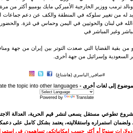
نالد ترمب ووزير الخارجية الأميركي مايك بومبيو أكثر من مرة 
ا بد له من تغيير سلوكه في المنطقة والكف عن دعم جماعات ا
لله في لبنان والحوثيين في اليمن وحماس في غزة. والحضور
مباشر وغير المباشر في
 من بقية القضايا التي صعدت التوتر بين إيران من جهة ومنا
ير السعودية وإسرائيل من جهة أخرى.
#صافي_الياسري (هاشتاغ)
موضوع إلى لغات أخرى -
ate the topic into other languages
Powered by
Translate
شروع تطوعي مستقل يسعى لنشر قيم الحرية، العدالة الاجتم
. ولضمان استمراره واستقلاليته، يعتمد بشكل كامل على دعمك
دعمكم بمبلغ 10 دولارات سنويًا أو أكثر حسب إمكانياتكم، تساهمون في استم