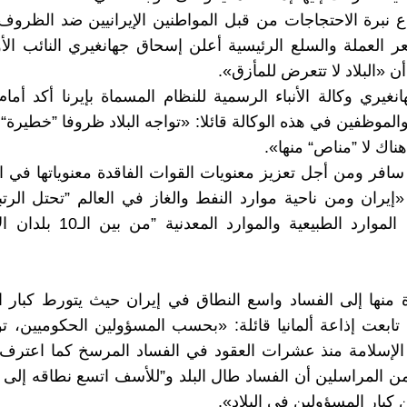
 نبرة الاحتجاجات من قبل المواطنين الإيرانيين ضد الظروف
ر العملة والسلع الرئيسية أعلن إسحاق جهانغيري النائب ال
ن «البلاد لا تتعرض للمأزق».
انغيري وكالة الأنباء الرسمية للنظام المسماة بإيرنا أكد أم
الموظفين في هذه الوكالة قائلا: «تواجه البلاد ظروفا ”خطيرة“
هناك لا ”مناص“ منها».
فر ومن أجل تعزيز معنويات القوات الفاقدة معنوياتها في ا
«إيران ومن ناحية موارد النفط والغاز في العالم ”تحتل الرتبة
ومن ناحية الموارد الطبيعية والموارد
منها إلى الفساد واسع النطاق في إيران حيث يتورط كبار ا
تابعت إذاعة ألمانيا قائلة: «بحسب المسؤولين الحكوميين، 
الإسلامة منذ عشرات العقود في الفساد المرسخ كما اعترف 
ن المراسلين أن الفساد طال البلد و”للأسف اتسع نطاقه إلى
 كبار المسؤولين في البلاد».