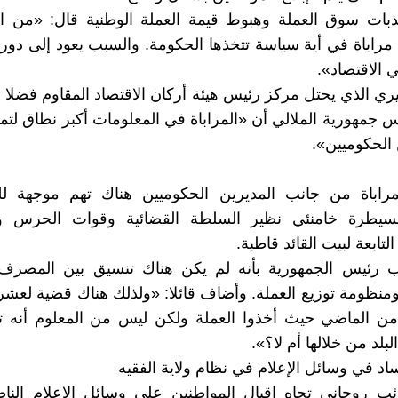
بذبات سوق العملة وهبوط قيمة العملة الوطنية قال: «من ا
مراباة في أية سياسة تتخذها الحكومة. والسبب يعود إلى دور ك
 الاقتصاد».
يري الذي يحتل مركز رئيس هيئة أركان الاقتصاد المقاوم فضلا
س جمهورية الملالي أن «المراباة في المعلومات أكبر نطاق لتمه
الحكوميين».
مراباة من جانب المديرين الحكوميين هناك تهم موجهة 
سيطرة خامنئي نظير السلطة القضائية وقوات الحرس و
تابعة لبيت القائد قاطبة.
ب رئيس الجمهورية بأنه لم يكن هناك تنسيق بين المصرف
منظومة توزيع العملة. وأضاف قائلا: «ولذلك هناك قضية لعشر
من الماضي حيث أخذوا العملة ولكن ليس من المعلوم أنه تم
لبلد من خلالها أم لا؟».
اد في وسائل الإعلام في نظام ولاية الفقيه
ب روحاني تجاه إقبال المواطنين على وسائل الإعلام الناط