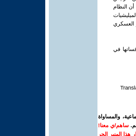
أن النظام
لميليشيات
 العسكري
فساتها في
Transl
اعية، والمساواة
م.
ساهم/ي معنا!
رار هذا المنبر الحر