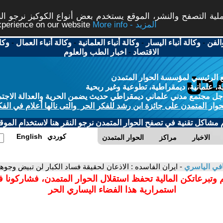
ة التصفح والنشر، الموقع يستخدم بعض أنواع الكوكيز نرجو النق
More info - المزيد
experience on our website
الفن
-
وكالة أنباء اليسار
-
وكالة أنباء العلمانية
-
وكالة أنباء العمال
-
وكا
الاقتصاد
-
اخبار الطب والعلوم
 الرئيسي لمؤسسة الحوار المتمدن
، علمانية، ديمقراطية، تطوعية وغير ربحية
ل مجتمع مدني علماني ديمقراطي حديث يضمن الحرية والعدالة الاجتم
حوار المتمدن على جائزة ابن رشد للفكر الحر والتى نالها أعلام في الفك
م مشاكل تقنية في تصفح الحوار المتمدن نرجو النقر هنا لاستخدام الموقع
كوردي
English
الاخبار
مراكز
الحوار المتمدن
في الياسري
- ايران الفاسده : الاذعان لحقيقة فساد الكبار لن تبيض وجوه
 وتبرعاتكن المالية تحفظ استقلال الحوار المتمدن، فشاركونا 
استمرارية هذا الفضاء اليساري الحر