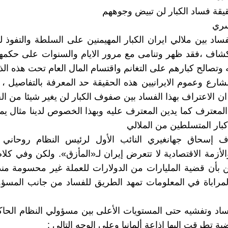
قيقة فساد الكبار لن تبيض وجوههم
سري
اد بين ملالي ايران الكبار المهيمنين على السلطة والتفوذ ل
نكشاف ،فقد ظهر وتنامى مع مرور الايام والسنوات على حكم
ه وتصالح كبارهم على التغانم واقتسام المال العام تحت هذه الذ
ارع وعموم الايرانيين هذه الحقيقة حد المعرفة بالتفاصيل ، لا
ان الاعتراف بهذا الفساد بين صفوف الكبار لن يغير شيئا من ال
لمعترف كما يدين المعترف عليه وبهذا الخصوص لدينا مثال يم
كبار المتسلطين من الملالي
 إسحاق جهانغيري النائب الأول لرئيس النظام روحاني 
الأزمة الاقتصادية لا تتعرض إيران لـ«المأزق». ولكن وفي كل
بأن قضية المليارات من الدولارات للعملة غير محسومة منذ
لمراباة في المعلومات تمهد الطريق للفساد من جانب المسؤ
اد وتفشيه حتى المستويات الأعلى بين مسؤولي النظام الحا
ة تطرقت إليها إذاعة ألمانيا وعلى الوجه التالي :