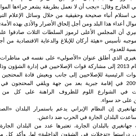
ي الخارج وقال: «يجب أن لا نعمل بطريقة يشعر جراءها الموا
ى استلام أنباء صحيحة وحقيقية من خلال وسائل الإعلام ال
ال أعداء هذا البلد ومن أجل إلحاق الأضرار والأذى بهذه الأمة»
نغيري أن المجلس الأعلى لرموز السلطات الثلاث صادقوا ع
موجبه تأسيس «هيئة أركان للإبلاغ والدعاية الاقتصادية من أ
سية للعدو».
غيري الذي أطلق عنوان «الأصولي» على نفسه في مناظرات ال
الرئاسية عام 2013 إلى مشاركة قوات الإصلاحيين في إدارة الشؤون و
ات الرئيسية للإصلاحيين إلى جانب ويعيش قادة المحتجين ع
انتخابات 2009 في إقامة جبرية بعد من جهة ويلقي المحتجون ف
ات في الشوارع اللوم للظروف الراهنة على كل من ال
ن على حد سواء.
نغيري إن النظام الإيراني يدعم باستمرار البلدان «الص
اعدت البلدان الجارة في الحرب ضد داعش.
جهانغيري بالبلدان الجارة، تعتبرها عدد من البلدان الجارة 
ي دراستها «تدخلات في الشؤون الداخلية» لها. وأكد كل م