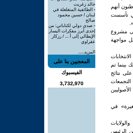
خالد زغريت
طنون أنهم
-
الطائفية المتغلغلة في
تي تأسست
لبنان / حسين محمود
صالح
.
-
صدى دولي لكتاباتي: من
إحدى أبرز مفكرات اليسار
لى مشروع
الإيطالي إلى أ ... / رزكار
جل مواجهة
عقراوي
المزيد.....
انتخابات
المعجبين بنا على
ذلك بينما تم
الفيسبوك
لى نتائج
ي التجمعات
3,732,970
أصوليين
غيرة» في
والولايات
ن الرئيس