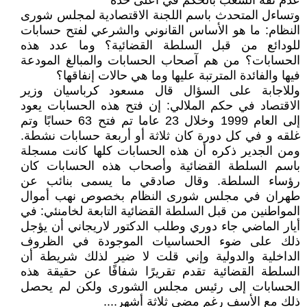
عدم ثقة الشعب بالحكم في أعلى حده
وتساءل المتحدث باسم اللجنة الاقتصادية لمجلس شورى
النظام: ما هو الأساس القانوني والشرعي لفتح حسابات
للودائع من قبل السلطة القضائية؟ وما عدد هذه
الحسابات؟ من هم آصحاب الحسابات والمبالغ المودعة
فيها والفائدة المترتبة عليها وما هي حالات إنفاقها؟
وللاجابة على السؤال قال مسعود كرباسيان وزير
الاقتصاد في حكم الملالي: إن فتح هذه الحسابات يعود
إلى العام 1999 وخلال 23 عاما تم فتح 63 حسابًا وتم
غلقه و في كل دورة كان ثلاثة أو أربعة حسابات نشطة.
ومن الجدير ذكره أن هذه الحسابات كلها كانت مسجلة
باسم السلطة القضائية وأصحاب هذه الحسابات كان
رؤساء السلطة. وقال صادقي ما يسمى بنائب عن
طهران في مجلس شورى النظام بخصوص نهب أموال
المواطنين من قبل السلطة القضائية التابعة لخامنئي: في
أيار الماضي جاء دوري وطلب الدكتور لاريجاني أن يؤجل
ذلك على ضوء الحساسيات الموجودة في الظروف
الداخلية والدولية وإني قلت لا ضير لذلك شريطة أن
السلطة القضائية تقدم تقريرًا شفافًا عن حقيقة هذه
الحسابات إلى رئيس مجلس الشورى ولكن لم يحصل
ذلك مع الأسف رغم مضي ثلاثة أشهر....