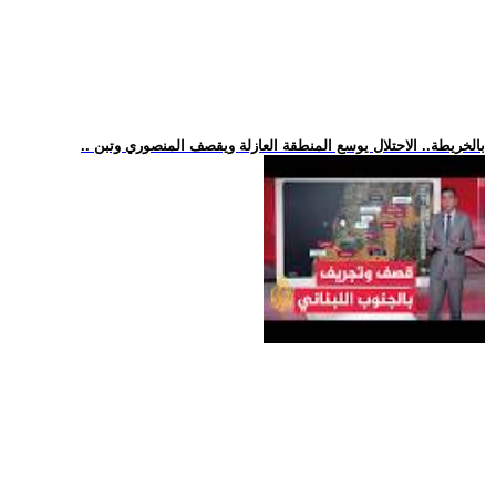
.. بالخريطة.. الاحتلال يوسع المنطقة العازلة ويقصف المنصوري وتبن