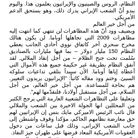
النظام، الروس والصينيون والإيرانيون يعلمون هذا. واليوم
يبدو أنّ الشعب الإيراني يدرك ذلك، وهو يستحق الدعم
الأمريكي.
من أجل خير العالم
ويضيف وود أنّ هذه المظاهرات لن تنتهي كما انتهت إليه
مظاهرات 2009 التي تجاهلها أوباما. لن يكون هنالك
مخرج سحري آخر كاتفاق نووي أحادي الجانب يعطي
النظام 150 مليار دولار – بما فيها مليارات بالصناديق
سُلمت تحت جنح الظلام – من أجل إنقاذ الملالي. لقد
أنفق النظام بطريقة غير حكيمة جميع هذه الأموال التي
أعطاه إياها أوباما. الآن سيبدأ بتلقي تداعيات سلوكه
السيئ. وختم وود مقاله كاتباً: "الإيرانيون يريدون التغيير.
هم بحاجة للمساعدة. من أجل خير العالم، من أجل
السلام، من أجل مستقبل أولادنا، فلنقدّمها لهم".
وتعليقا على التظاهرات الشعبية العارمة التي يرجح الكثير
من المحللين انها الجولة الاخيرة بين الشعب والملالي
قال نائب الرئيس الاميركي مايك بنس إن الإيرانيين لهم
حق معارضة نظامهم الحاكم، مؤكدا وقوف واشنطن إلى
جانب الشعب الإيرانى، وذلك قبل ساعات من دخول
العقوبات الأمريكية المعاد فرضها على طهران حيز النفاذ.