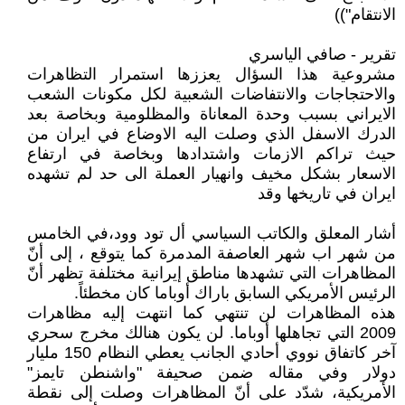
الانتقام"))
تقرير - صافي الياسري
مشروعية هذا السؤال يعززها استمرار التظاهرات
والاحتجاجات والانتفاضات الشعبية لكل مكونات الشعب
الايراني بسبب وحدة المعاناة والمظلومية وبخاصة بعد
الدرك الاسفل الذي وصلت اليه الاوضاع في ايران من
حيث تراكم الازمات واشتدادها وبخاصة في ارتفاع
الاسعار بشكل مخيف وانهيار العملة الى حد لم تشهده
ايران في تاريخها وقد
أشار المعلق والكاتب السياسي أل تود وود،في الخامس
من شهر اب شهر العاصفة المدمرة كما يتوقع ، إلى أنّ
المظاهرات التي تشهدها مناطق إيرانية مختلفة تظهر أنّ
الرئيس الأمريكي السابق باراك أوباما كان مخطئاً.
هذه المظاهرات لن تنتهي كما انتهت إليه مظاهرات
2009 التي تجاهلها أوباما. لن يكون هنالك مخرج سحري
آخر كاتفاق نووي أحادي الجانب يعطي النظام 150 مليار
دولار وفي مقاله ضمن صحيفة "واشنطن تايمز"
الأمريكية، شدّد على أنّ المظاهرات وصلت إلى نقطة