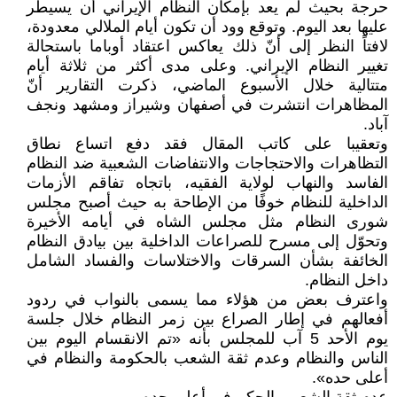
حرجة بحيث لم يعد بإمكان النظام الإيراني أن يسيطر
عليها بعد اليوم. وتوقع وود أن تكون أيام الملالي معدودة،
لافتاً النظر إلى أنّ ذلك يعاكس اعتقاد أوباما باستحالة
تغيير النظام الإيراني. وعلى مدى أكثر من ثلاثة أيام
متتالية خلال الأسبوع الماضي، ذكرت التقارير أنّ
المظاهرات انتشرت في أصفهان وشيراز ومشهد ونجف
آباد.
وتعقيبا على كاتب المقال فقد دفع اتساع نطاق
التظاهرات والاحتجاجات والانتفاضات الشعبية ضد النظام
الفاسد والنهاب لولاية الفقيه، باتجاه تفاقم الأزمات
الداخلية للنظام خوفًا من الإطاحة به حيث أصبح مجلس
شورى النظام مثل مجلس الشاه في أيامه الأخيرة
وتحوّل إلى مسرح للصراعات الداخلية بين بيادق النظام
الخائفة بشأن السرقات والاختلاسات والفساد الشامل
داخل النظام.
واعترف بعض من هؤلاء مما يسمى بالنواب في ردود
أفعالهم في إطار الصراع بين زمر النظام خلال جلسة
يوم الأحد 5 آب للمجلس بأنه «تم الانقسام اليوم بين
الناس والنظام وعدم ثقة الشعب بالحكومة والنظام في
أعلى حده».