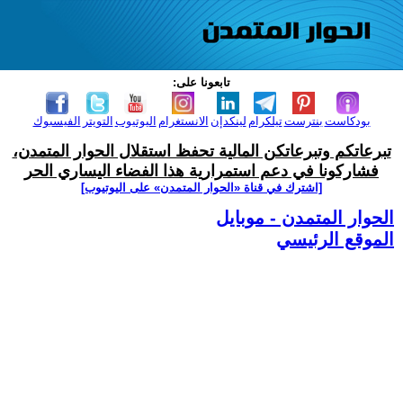
تابعونا على:
بودكاست
بنترست
تيلكرام
لينكدإن
الانستغرام
اليوتيوب
التويتر
الفيسبوك
تبرعاتكم وتبرعاتكن المالية تحفظ استقلال الحوار المتمدن،
فشاركونا في دعم استمرارية هذا الفضاء اليساري الحر
[اشترك في قناة ‫«الحوار المتمدن» على اليوتيوب]
الحوار المتمدن - موبايل
الموقع الرئيسي