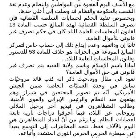
مع الأسف اليوم الفجوة بين المواطنين والنظام وعدم ثقة
الشعب بالحكومة والنظام قد وصلت إلى أعلى حدها.
وبخصوص تنفيذ الحكم لحسابات السلطة القضائية فإن
تصرف السلطة القضائية لهذه المبالغ حسب المادة 13
لقانون المحاسبات العامة للبلد كان في حكم تصرف غير
قانوني للأموال العامة.
ثانيًا إن ودائعهم وعدم إيداع ذلك إلى حساب خاص لتمركز
المبالغ المودعة في الخزانة هو خلاف للمادة 53 للدستور
وقانون المحاسبات العامة للبلاد...
لماذا باسم الإسلام وباسم ولاية الفقيه يتم تصرف غير
قانوني في حق الأموال العامة؟
نعود الى مقال وود،حيث ذكر انه كتب قائد مروحيّات
سابق في وحدة العمليّات الخاصة ضمن الجيش
الأمريكي، أنّه تم تصوير المحتجين في شيراز وهم
يهتفون ضد النظام والرئيس الإيراني والقوى الأمنية.
وطالب المتظاهرون في فيديو آخر برحيل الملالي
وروحاني عن البلاد، فيما أحرقوا دراجات نارية تابعة
لعصابات النظام. وبالرغم من أنّ أعداد المتظاهرين هي
اليوم بالآلاف فقط، تتجه المظاهرات إلى التوسع بعيداً
عن سيطرة الحرس الحرس الثوري المتشدد وأتباعه.