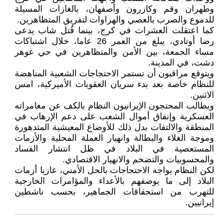
وطهران وقم وكازرون وأصفهان، بالغازات المسيلة
للدموع والضرب بالعصي والهراوات لتفريق المتظاهرين.
كما اعتقلت العشرات في كرج، بينما قُتل شاب يدعى
رضا أوتادي، يبلغ من العمر 26 عاما، خلال اشتباكات
مساء الجمعة، بين الأمن والمتظاهرين في حي غوهر
دشت، في المدينة.
ويتوقع مراقبون أن تستمر الاحتجاجات الشعبية المناهضة
للنظام خاصة بعد بدء سريان العقوبات الأميركية، امس
الاثنين.
ويطالب المحتجون الإيرانيون النظام بالكف عن مغامراته
العسكرية وإنفاق أموال الشعب على دعم الإرهاب في
المنطقة والالتفات بدل ذلك للأوضاع المعيشية المتدهورة
وموجة الغلاء والبطالة وانهيار العملة المحلية والأزمات
المستعصية في البلاد في ظل انتشار الفساد
والمحسوبيات والتضخم والانهيار الاقتصادي.
لكن النظام يواجه الاحتجاجات بالحل الأمني، عازيا أزمات
البلاد إلى ما يوصفهم بالأعداء والمؤامرات الخارجية
للتهرب من استحقاقات الجماهير، بحسب ناشطين
إيرانيين.