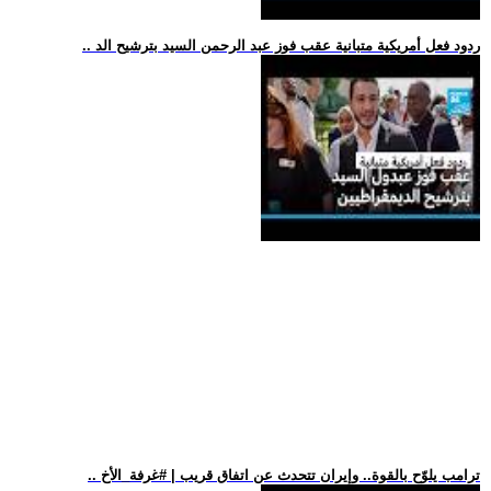
.. ردود فعل أمريكية متبانية عقب فوز عبد الرحمن السيد بترشيح الد
.. ترامب يلوّح بالقوة.. وإيران تتحدث عن اتفاق قريب | #غرفة_الأخ