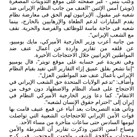
وكتب بنس - عبر صفحته على موقع التدوينات المصغرة
(تويتر) أمس الإثنين "العنف من جانب النظام الإيرانى ضد
شعبه غير مقبول. الإيرانيون لهم الحق فى معارضة نظام
يقدم المليارات لدعم الطغاة والإرهابيين بالخارج، بينما
شعبه فى حاجة ماسة للوظائف والفرصة والحرية. نقف
مع الشعب الإيراني".
من جانبه أعرب وزير الخارجية الأميركي، مايك بومبيو،
عن قلقه من تقارير واردة عن أعمال عنف ضد
المواطنين الإيرانيين خلال الاحتجاجات الأخيرة.
وفي تغريدة عبر حسابه على موقع تويتر"، قال بومبيو
"إننا نشعر بقلق عميق إزاء التقارير التي تفيد بقيام النظام
الإيراني بأعمال عنف ضد المواطنين العزل".
وأضاف: "تدعم الولايات المتحدة حق الشعب الإيراني في
الاحتجاج على فساد النظام والاضطهاد دون خوف من
الانتقام". كما دعا وزير الخارجية الأميركي النظام في
إيران إلى "احترام حقوق الإنسان لشعبه".
وتأتي هذه التصريحات بعد أنباء عن قمع عنيف قامت بها
قوات الأمن الإيراني للاحتجاجات الشعبية التي تواصلت
ليومها السادس حتى ساعات متأخرة من مساء الأحد.
وصباح امس الاثنين وذكرت تقارير أن الشرطة والأمن
ووحدات مكافحة الشغب واجهت المحتجين في كرج