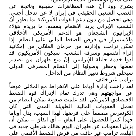
يشرح وود أنّ هذه المظاهرات حقيقية وناتجة عن
الغضب الشعبي الحقيقي في إيران لا عن تدخل أجنبي.
وهي تحصل من دون دعم القوات الأمريكية بما يظهر أنّ
الشعب الإيراني يريد الاهتمام بنفسه. ما يريده هؤلاء
الإيرانيون الشجعان هو الدعم الأمريكي الأخلاقي
والاستمرار في فرض الضغط المالي على النظام. إذا
تمكن ترامب وإدارته من حرمان الملالي من إمكانية
إثراء أنفسهم وسرقة الشعب، سيكون الأمريكيون قد
أدوا خدمة جليلة للإيرانيين. إنّ منع طهران من تصدير
نفطها وحظر وصولها إلى النظام المصرفي الدولي
سيخلق شروط تغيير النظام من الداخل.
ترامب غير خائف
لقد راهنت إدارة أوباما على الانخراط مع الملالي عوضاً
عن مواجهتهم وهي تدرك تمام الإدراك قوة الضغط
الاقتصادي الأمريكي. لقد علمت صعوبة تمكن النظام من
تحمل العقوبات المالية الطويلة المدى التي كان
الكونغرس مصمماً على فرضها. لهذا السبب، بذل أوباما
جهداً كبيراً للحصول على اتفاق – أي اتفاق – يمكن أن
يزيل العقوبات عن طهران. اليوم هنالك شرطي جديد في
البلدة. ترامب غير خائف من فرض الضغط الأقصى على