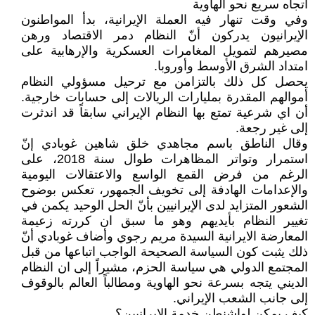
اتجاه سريع نحو الهاوية
وفي وقت تنهار فيه العملة الإيرانية، بدأ المواطنون
الإيرانيون يدركون أنّ النظام دمر الاقتصاد ورهن
مصيرهم لتمويل المغامرات العسكرية والإرهابية على
امتداد الشرق الأوسط وأوروبا.
يحصل كل ذلك بالتزامن مع ترحيل مسؤولي النظام
أموالهم المقدرة بمليارات الريالات إلى حسابات خارجية.
أن اي شرعية تمتع بها النظام الإيراني سابقاً قد اندثرت
إلى غير رجعة.
وقال الناطق باسم مجاهدي خلق شاهين غوبادي إنّ
استمرار وتواتر المظاهرات طوال سنة 2018، على
الرغم من فرض القمع الواسع والاعتقالات اليومية
والإعدامات الهادفة إلى تخويف الجمهور، تعكس بوضوح
الشعور المتزايد لدى الإيرانيين بأنّ الحل الوحيد يكمن في
تغيير النظام بأيديهم وهو ما سبق ان كررته زعيمة
المعارضة الايرانية السيدة مريم رجوي وأضاف غوبادي أنّ
ذلك يثبت كون السياسة الصحيحة الواجب اتباعها من قبل
المجتمع الدولي هي سياسة الحزم، مشيراً إلى ان النظام
الديني يتجه بسرعة نحو الهاوية ومطالباً العالم بالوقوف
إلى جانب الشعب الإيراني.
كيف يمكن لواشنطن خدمة الإيرانيين؟