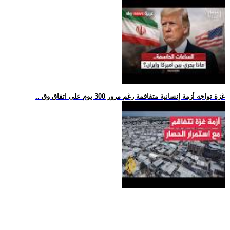
.. غزة تواجه أزمة إنسانية متفاقمة رغم مرور 300 يوم على اتفاق وق