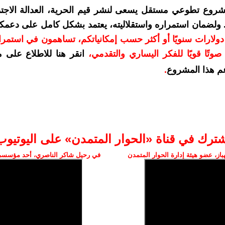
شروع تطوعي مستقل يسعى لنشر قيم الحرية، العدالة الاجتم
. ولضمان استمراره واستقلاليته، يعتمد بشكل كامل على دعمك
دعمكم بمبلغ 10 دولارات سنويًا أو أكثر حسب إمكانياتكم، تساهمون في استم
وتًا قويًا للفكر اليساري والتقدمي
،
انقر هنا للاطلاع على 
م هذا المشروع
.
شترك في قناة «الحوار المتمدن» على اليوتيوب
ز، عضو هيئة إدارة الحوار المتمدن
في رحيل شاكر الناصري، أحد مؤسسي 