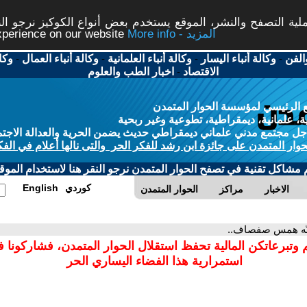
ة التصفح والنشر، الموقع يستخدم بعض أنواع الكوكيز نرجو النق
More info - المزيد
experience on our website
الفن
-
وكالة أنباء اليسار
-
وكالة أنباء العلمانية
-
وكالة أنباء العمال
-
وكا
الاقتصاد
-
اخبار الطب والعلوم
 الرئيسي لمؤسسة الحوار المتمدن
، علمانية، ديمقراطية، تطوعية وغير ربحية
ل مجتمع مدني علماني ديمقراطي حديث يضمن الحرية والعدالة الاجتم
حوار المتمدن على جائزة ابن رشد للفكر الحر والتى نالها أعلام في الفك
م مشاكل تقنية في تصفح الحوار المتمدن نرجو النقر هنا لاستخدام الموقع
كوردي
English
الاخبار
مراكز
الحوار المتمدن
نّه همس صفصاف..
 وتبرعاتكن المالية تحفظ استقلال الحوار المتمدن، فشاركونا 
استمرارية هذا الفضاء اليساري الحر