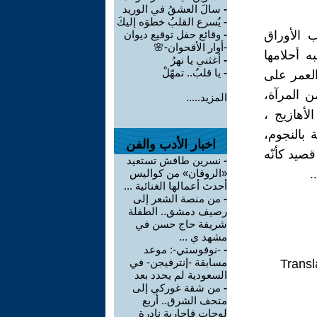
-
سالَ العشقُ في الوريد
-
يُسرع القلبُ خطوَه إليكَ
 الأوراق
-
وقائع حفل توقيع ديوان
-أوار الأقحوان-🌸
 أحلامها
-
أغثني يا نهرُ
-
يا قلبُ.. تمهّلْ
العمر على
ن المرآة،
المزيد.....
أهازيج ،
 بالنجوم،
اخبار الأدب والفن
صيد كأنّه
-
نسرين طافش تستعيد
.
«الروقان» من كواليس
أحدث أعمالها الغنائية ...
-
من منصة الشعر إلى
رصيف دمشق.. الطفلة
شريفة حاج حسن في
مشهد ي ...
-
-نوفوستي-: موعد
مسابقة -إنترفيجن- في
Transl
السعودية لم يحدد بعد
-
من شقة غوركي إلى
متحف الشرق.. أربع
لوحات قاجارية نادرة