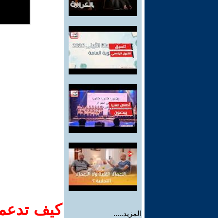
كيف تدعم-
المزيد.....