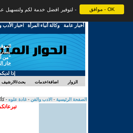
موافق - OK
لتوفير افضل خدمة لكم ولتسهيل عملي
أخبار عامة
-
وكالة أنباء المرأة
-
اخبار الأدب و
الموقع
يسارية
"من أج
حاز ال
إذا لديك
الزوار
اضافة/خدمات
بحث/الارشيف
الصفحة الرئيسية
-
الادب والفن
-
غادة علوه
- كأ
تبرعاتكم