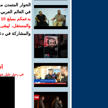
الحوار المتمدن م
في العالم العربي
ب
والمستقل، ليبقى ص
والمشاركة في دع
ا‫
في رحيل جليل شهبا