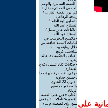
-
القصة الشاعرة والوعي
الجمعي الحداثي/ مقاربة
في دور القصة الش ... /
ربيحة الرفاعي
-
تصاوير لية الظمأ /
السمّاح عبد الله
-
ثلاثاءات عابر سبيل /
السمّاح عبد الله
-
ملامــح التجريــب في
كتابـات السيـد حـافظ من
خلال روايته يو ... /
سلسبيل كريبع
-
قناديل الحكمة / د. خالد
زغريت
-
حكاياتْ تَكاد تُنسى / فلاح
العيفاري
-
وعي ـ قصص قصيرة جدا
/ حسين جداونه
-
ديوان 23 الحاوي
والعصفور / منصور
الريكان
-
كتاب «عين على القصة
القصيرة: تأملات نقدية في
انية على
تسع رؤى قصصية م ... /
حميد عقبي