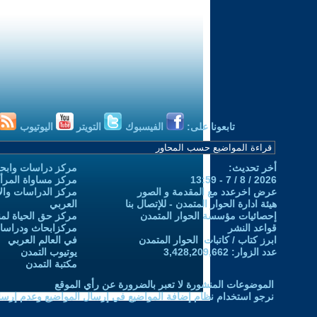
تابعونا على:
الفيسبوك
التويتر
اليوتيوب
أخر تحديث:
مركز دراسات وابحا
2026 / 8 / 7 - 13:59
مركز مساواة المرأ
عرض اخرعدد مع المقدمة و الصور
مركز الدراسات والاب
هيئة ادارة الحوار المتمدن - للإتصال بنا
العربي
إحصائيات مؤسسة الحوار المتمدن
مركز حق الحياة لمن
قواعد النشر
مركزابحاث ودراسات 
ابرز كتاب / كاتبات الحوار المتمدن
في العالم العربي
عدد الزوار: 3,428,209,662
يوتيوب التمدن
مكتبة التمدن
الموضوعات المنشورة لا تعبر بالضرورة عن رأي الموقع
نرجو استخدام نظام إضافة المواضيع في إرسال المواضيع وعدم إرساله