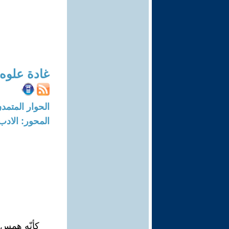
غادة علوه
الحوار المتمدن-العدد: 5917 - 18
المحور: الادب
كأنّه همس