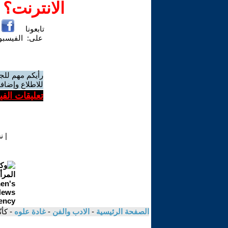
الانترنت؟
تابعونا
على:
الفيسب
رأيكم مهم للج
للاطلاع وإضافة
تعليقات الف
|
ن
الصفحة الرئيسية
-
الادب والفن
-
غادة علوه
- كأ