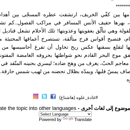
*******
لامها بين كفّي الخريف، ارتشفت عطره المسجّى بين أهداب
، بهرها حفيف الأنس المسافر في مراكب الفصول..كم تشبه
ولة وهي تتألّق بعفويتها وعذوبتها! تلك الأحلام تشعل قناديل 
ام، فتصبح أقواس فرح متألقة، تستصرخ أعماقها المختبئة م
ها لتقلع بسفنها عكس ريح تحاول أن تفرغ أحاسيسها من ال
ق موج البحر القادم نحو شواطئها بحروفه الغامضة المفتونة
 معاجم الحبّ، يغرف من وهج ضاده؛ ليسري بحنينه المتّقد في ق
 يمسّ قلبها، ويمدّه بظلال تحضنه من لهيب شمس حارقة..
ه
#غادة_علوه (هاشتاغ)
موضوع إلى لغات أخرى -
ate the topic into other languages
Powered by
Translate