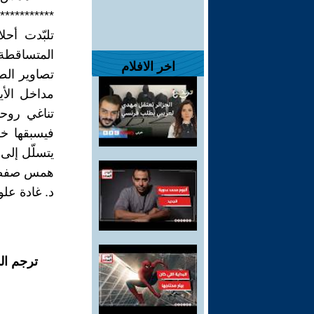
***********
تلبّدت أح
المتساقطة
اخر الافلام
تصاوير الطف
مداخل الأي
تناغي روح
فيسبقها خف
يتسلّل إلى
همس صفصاف
د. غادة علو
ترجم ال