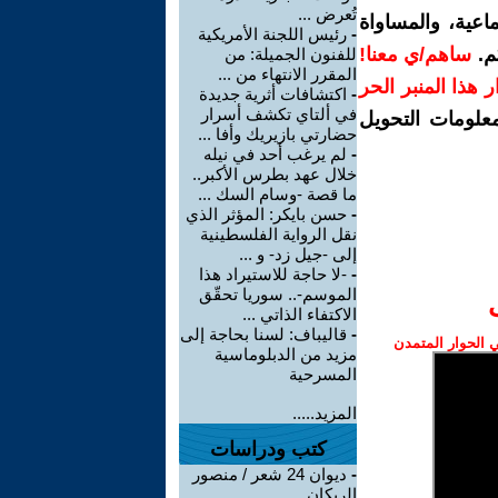
تُعرض ...
اعية، والمساواة
-
رئيس اللجنة الأمريكية
م.
ساهم/ي معنا!
للفنون الجميلة: من
المقرر الانتهاء من ...
رار هذا المنبر الحر
-
اكتشافات أثرية جديدة
في ألتاي تكشف أسرار
معلومات التحويل
حضارتي بازيريك وأفا ...
-
لم يرغب أحد في نيله
خلال عهد بطرس الأكبر..
ما قصة -وسام السك ...
-
حسن بايكر: المؤثر الذي
نقل الرواية الفلسطينية
إلى -جيل زد- و ...
-
-لا حاجة للاستيراد هذا
الموسم-.. سوريا تحقّق
الاكتفاء الذاتي ...
-
قاليباف: لسنا بحاجة إلى
الحوار المتمدن
مزيد من الدبلوماسية
المسرحية
المزيد.....
كتب ودراسات
-
ديوان 24 شعر / منصور
الريكان