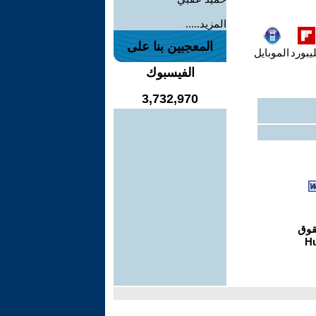
المزيد.....
المعجبين بنا على
يبورد
الموبايل
الفيسبوك
3,732,970