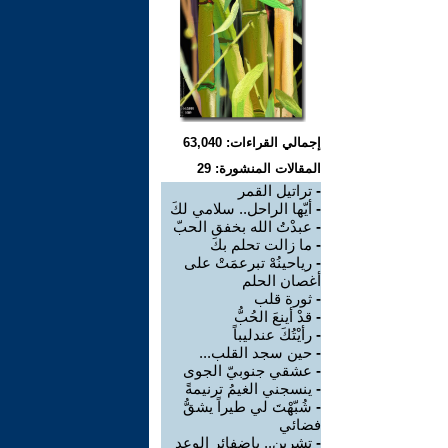
إجمالي القراءات: 63,040
المقالات المنشورة: 29
-
تراتيل القمر
-
أيّها الراحل.. سلامي لكَ
-
عبدْتُ الله بخفق الحبّ
-
ما زالت تحلم بكَ
-
رياحينُهْ تبرعمَتْ على
أغصان الحلم
-
ثورة قلب
-
قدْ أينعَ الحُبُّ
-
رأيْتُكَ عندليباً
-
حين سجد القلب...
-
عشقي جنوبيّ الجوى
-
ينسجني الغيمُ ترنيمةً
-
شُبّهْتَ لي طيراً يشقُّ
فضائي
-
تشرين.. ياضفائر الوعد