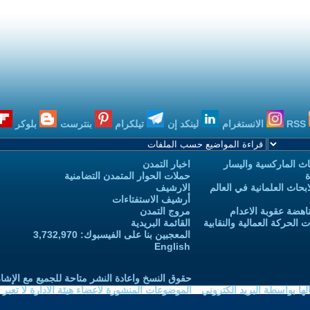
RSS
الانستغرام
لينكد إن
تيلكرام
بنترست
بلوكر
ث الماركسية واليسار
اخبار التمدن
ة
حملات الحوار المتمدن التضامنية
حاث العلمانية في العالم
الارشيف
أرشيف الاستفتاءات
اهضة عقوبة الاعدام
مروج التمدن
الحركة العمالية والنقابية
القائمة البريدية
المعجبين بنا على الفيسبوك: 3,732,970
English
حقوق النسخ واعادة النشر متاحة للجميع مع الإشا
ا بواسطة البريد الكتروني
الموضوعات المنشورة لاعضاء هيئة الادارة لا تعبر