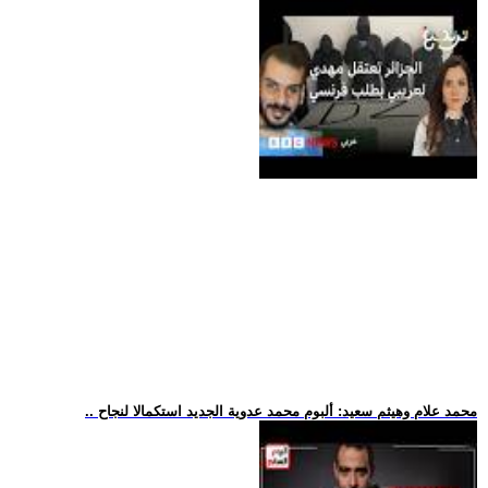
.. محمد علام وهيثم سعيد: ألبوم محمد عدوية الجديد استكمالا لنجاح