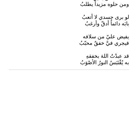
ومن حلوه مزيداً يطلبُ
لو برى جسدي لا أتعبُ
بابَه دائماُ أدقّ وأرغبُ
يفيض عليّ من سلافه
فيجري فيَّ خفقٌ محبّبُ
قد عبدْتُ اللهَ بخفقهِ
به يُقْتَبَسُ النورُ الأصْوَبُ