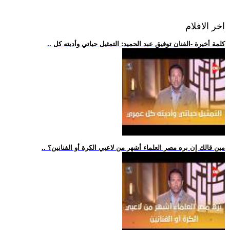
اخر الافلام
.. كلمة أخيرة -الفنان توفيق عبد الحميد: التمثيل حياتي وأديته كل
.. مين قالك إن بره مصر العلماء أشهر من لاعبي الكرة أو الفنانين؟