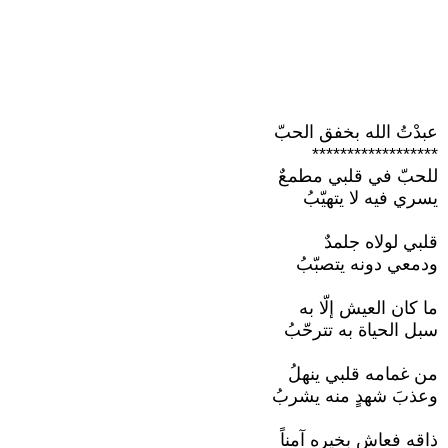
عبدْتُ الله بخفق الحبّ
******************
للحبّ في قلبي مطمعٌ
يسري فيه لا يتهيّبُ
قلبي لولاه جلمدٌ
ودمعي دونه يتصبّبُ
ما كان العيش إلّا به
سبل الحياة به تترحّبُ
من غمامه قلبي ينهلُ
وعذبَ شهدٍ منه يشربُ
ذاقه فعاش بخيره آمناً