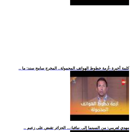
.. كلمة أخيرة -أزمة خطوط الهواتف المحمولة.. المخرج سامح سند: ما
.. مهدي لعريبي: من السينما إلى -مافيا-... الجزائر تقبض على زعيم