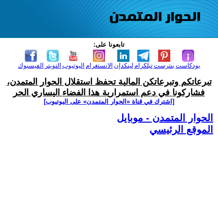
تابعونا على:
بودكاست
بنترست
تيلكرام
لينكدإن
الانستغرام
اليوتيوب
التويتر
الفيسبوك
تبرعاتكم وتبرعاتكن المالية تحفظ استقلال الحوار المتمدن،
فشاركونا في دعم استمرارية هذا الفضاء اليساري الحر
[اشترك في قناة ‫«الحوار المتمدن» على اليوتيوب]
الحوار المتمدن - موبايل
الموقع الرئيسي