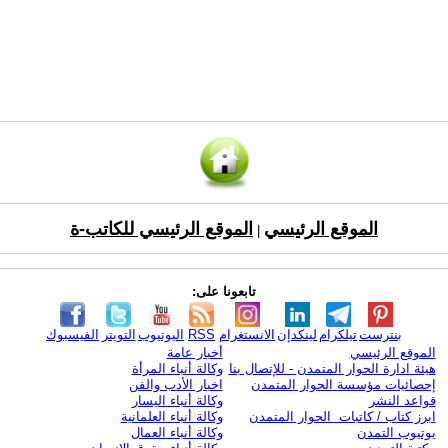
الموقع الرئيسي
الموقع الرئيسي للكاتب-ة
|
تابعونا على:
بنترست
تيلكرام
لينكدإن
الانستغرام
RSS
اليوتيوب
التويتر
الفيسبوك
الموقع الرئيسي
أخبار عامة
هيئة ادارة الحوار المتمدن - للإتصال بنا
وكالة أنباء المرأة
إحصائيات مؤسسة الحوار المتمدن
اخبار الأدب والفن
قواعد النشر
وكالة أنباء اليسار
ابرز كتاب / كاتبات الحوار المتمدن
وكالة أنباء العلمانية
يوتيوب التمدن
وكالة أنباء العمال