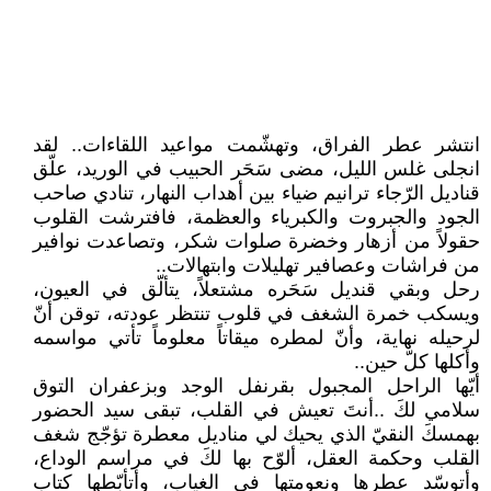
انتشر عطر الفراق، وتهشّمت مواعيد اللقاءات.. لقد
انجلى غلس الليل، مضى سَحَر الحبيب في الوريد، علّق
قناديل الرّجاء ترانيم ضياء بين أهداب النهار، تنادي صاحب
الجود والجبروت والكبرياء والعظمة، فافترشت القلوب
حقولاً من أزهار وخضرة صلوات شكر، وتصاعدت نوافير
من فراشات وعصافير تهليلات وابتهالات..
رحل وبقي قنديل سَحَره مشتعلاً، يتألّق في العيون،
ويسكب خمرة الشغف في قلوب تنتظر عودته، توقن أنّ
لرحيله نهاية، وأنّ لمطره ميقاتاً معلوماً تأتي مواسمه
وأكلها كلّ حين..
أيّها الراحل المجبول بقرنفل الوجد وبزعفران التوق
سلامي لكَ ..أنتَ تعيش في القلب، تبقى سيد الحضور
بهمسكَ النقيّ الذي يحيك لي مناديل معطرة تؤجّج شغف
القلب وحكمة العقل، ألوّح بها لكَ في مراسم الوداع،
وأتوسّد عطرها ونعومتها في الغياب، وأتأبّطها كتاب