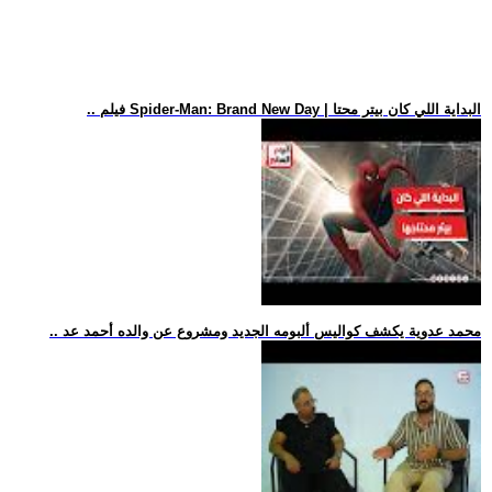
.. فيلم Spider-Man: Brand New Day | البداية اللي كان بيتر محتا
.. محمد عدوية يكشف كواليس ألبومه الجديد ومشروع عن والده أحمد عد