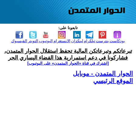
تابعونا على:
بودكاست
بنترست
تيلكرام
لينكدإن
الانستغرام
اليوتيوب
التويتر
الفيسبوك
تبرعاتكم وتبرعاتكن المالية تحفظ استقلال الحوار المتمدن،
فشاركونا في دعم استمرارية هذا الفضاء اليساري الحر
[اشترك في قناة ‫«الحوار المتمدن» على اليوتيوب]
الحوار المتمدن - موبايل
الموقع الرئيسي