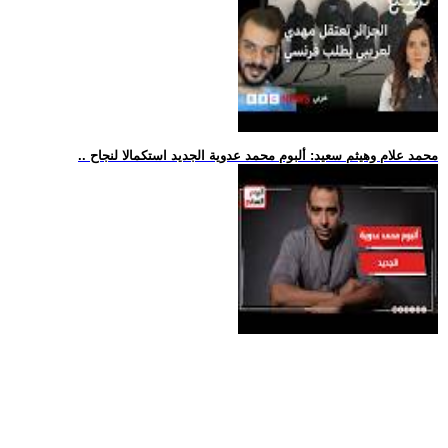
.. محمد علام وهيثم سعيد: ألبوم محمد عدوية الجديد استكمالا لنجاح