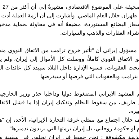
وركزت ال
ران خلال العام الماضي. وأشارت إلى أن أزمة العملة أدت إ
عار البضائع المستوردة، مضيفةً أنه في محاولة لحماية مدخر
شراء العقارات والذهب والسيارات.
سؤول إيراني أن "تأثير خروج ترامب من الاتفاق النووي من
 الاتفاق النووي كاملاً، ووصلت كل الأموال إلى إيران، ولم ي
ت العقوبات، فسوء الإدارة داخل البلاد سيبدد كل عائدات ال
ه بترامب وبالعقوبات التي فرضها أو سيفرضها
لمشهد الايراني المضغوط دوليا وداخليا حذر وزیر الخارجیة 
 ظريف، من سقوط النظام وتفكيك إيران إذا ما فشل الاتفاق
يره.
خلال اجتماع مع ممثلي غرفة التجارة الإيرانیة، الأحد، إن "
أو حكومة روحاني، بل إیران برمتها التي یریدون تدمیرها".
لقة مكشوفة : نحن جميعا في إیران نجلس في سفينة و