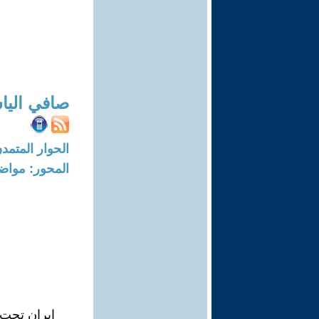
صافي اليا
الحوار المتمدن-العدد: 5916 - 18
المحور: مواض
ايران تحت