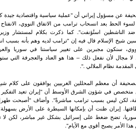
يفة عن مسؤول إيراني أن "عملية سياسية واقتصادية جيدة ك
لسوء الحظ بعد انسحاب ترامب من الاتفاق النووي، الانفتاح ا
ضد الناشطين استُؤنفت". كما ذكرت بكلام لمستشار وزير 
حسين شيخ الإسلام قال فيه إن "ترامب لديه وهم بأنه بسبب ا
لنووي، سنكون مجبرين على تغيير سياستنا في سوريا والعرا
ا مجال لأن نفعل ذلك – هذا هو العناد والعجرفة التي ستو
المقدمة نظام الملالي .".
صحيفة أن معظم المحللين الغربيين يوافقون على كلام شيخ 
متخصص في شؤون الشرق الأوسط أن "إيران تعيد التفكير 
ة، لكن ليس بسبب ترامب مباشرةً". وأضاف "أصبحت طهرا
قتها. إيران ظنت أن بإمكانها السيطرة على الأرض بسهولة:
وريا، تضح ضغط على إسرائيل بشكل غير مباشر، لكن لا تث
هذا الأمر يصبح أقوى مع الأيام".