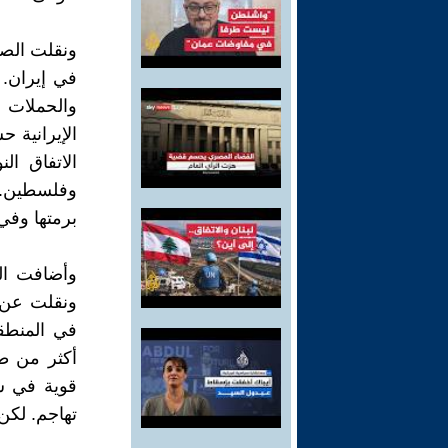
ونقلت الصح
في إيران. 
والحملات 
الإيرانية 
الاتفاق ا
وفلسطين. ل
برمتها وفي 
وأضافت ال
ونقلت عن 
في المنطق
أكثر من طا
قوية في س
تهاجم. لكن 