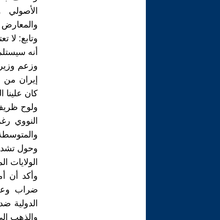
الأصولي و
والمعارض ل
وتابع: لا ت
أنه سيستلم
وزعم وزير 
إيران من ا
كان علينا ا
ولوح ظريف ب
النووي رغ
والمتوسطة"
وحول تشديد
الولايات ا
وأكد أن أ
ضراب وعلي
الدولية ضد
والذهب إلى 