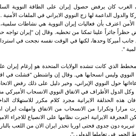
الغرب كان يرفض حصول إيران على الطاقة النووية السلم
ا والدول الداعمة لها زج النووي الايراني في الملفات الأمنية 
أمن اعترف بأن فعاليات إيران النووية هي نشاطات سلمية، 
حظراً جائراً علينا تمكنا من تخطيه. وقال إن "إيران تواجه حظ
جانب أميركا وحدها، لكنها في الوقت نفسه نجحت في استردا
لمية ".
لمخطط الذي كانت تنشده الولايات المتحدة هو إرغام إيران ع
 النووي وليس انسحابها هي. وقال إن واشنطن "فشلت في اقنا
عاءاتها حول النووي الإيراني، وخير دليل على ذلك رفض الاتحاد
فان هذه الحذلقة الايرانية مجرد كلام مكرر للاستهلاك الدا
ت مرارا وتكرارا من الانسحاب من الاتفاق وامهلت ايران ا
كن العجرفة الايرانية اجبرت نظامها على الانصياع للاجراء الا
تبريره دون جدوى فحتى اوربا تحذر ايران الان من اللعب بالنار 
الحمر في تعاملها الدولي .".