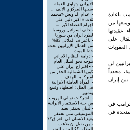
الايراني وتهاوي العمله
سببها المركزي الانف ...
مب باعادة
-
اعدام الد ويش «محمد
ثلاث » اكبر دليل على
منعها من
اجرام القضاء الايرا ...
-
حلف اسرائيل وروسيا
 عقيدتها
لطرد ايران من سوريا
لقتال على
-
باعتراف الملالي 83%
من العمال الايرانيين تحت
العقوبات
خط الموت
-
دوامة النظام الايراني
تتوجه نحو الشلل العام
رانيين لن
-
• اقتر اح ايران على
، مجدداً
كوريا الشمالية الحذر من
اميركا ما الهدف ...
بين إيران
-
المرأة العاملة الايرانية
في الظل : اضطهاد وقمع
وتمييز
-
الشركات توالي الهروب
من جنة الاستثمار الايرانية
 ترامب في
-
لبنان يحتفل بعيد
لمتحدة في
الموسيقى متى نحتفل
بعيد الانسان في العراق؟؟
-
من يقبل ان يلاعب
الملالي ؟؟ المدير الفني