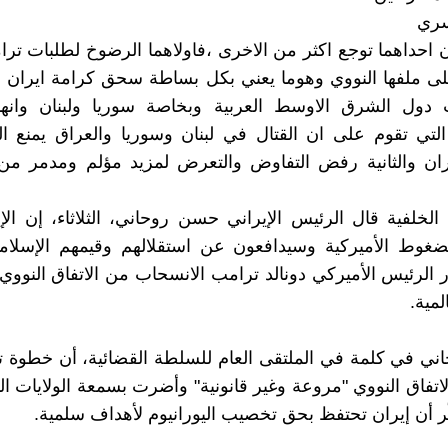
سري
 احداهما توجع اكثر من الاخرى ،فاولاهما الرضوخ لطلبات ترا
ى ملفها النووي وهوما يعني بكل بساطة سحق كرامة ايران و
دول الشرق الاوسط العربية وبخاصة سوريا ولبنان وانهاء
لتي تقوم على ان القتال في لبنان وسوريا والعراق يمنع ا
ان والثانية رفض التفاوض والتعرض لمزيد مؤلم ومدمر من 
لخلفية قال الرئيس الإيراني حسن روحاني، الثلاثاء، إن الإي
غوط الأميركية وسيدافعون عن استقلالهم وقيمهم الإسلامية
ر الرئيس الأميركي دونالد ترامب الانسحاب من الاتفاق النووي 
لمية.
اني في كلمة في الملتقى العام للسلطة القضائية، أن خطوة
الاتفاق النووي "مروعة وغير قانونية" وأضرت بسمعة الولايات ا
كّر أن إيران تحتفظ بحق تخصيب اليورانيوم لأهداف سلمية.