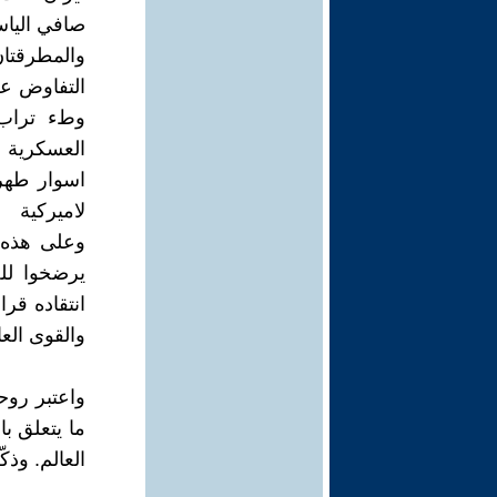
صافي اليا
والمطرقتان
التفاوض عل
وطء تراب 
العسكرية ا
اسوار طهر
لاميركية
وعلى هذه ا
يرضخوا للض
انتقاده قرا
والقوى العا
واعتبر روح
ما يتعلق ب
العالم. وذ