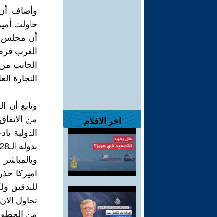
وأضاف أن 
حاولت أميرك
أن مجلس ال
الغرب فرض 
الجانب من 
التجارة العا
وتابع أن ا
من الاتفاق
اخر الافلام
الدولية باد
بدوله الـ28 وكل الدول الأطراف في الاتفاق النووي الانسحاب الأميركي منه
وبالمباشر 
اميركا حذر
للتدقيق ول
تحاول الان 
من الخطوط 