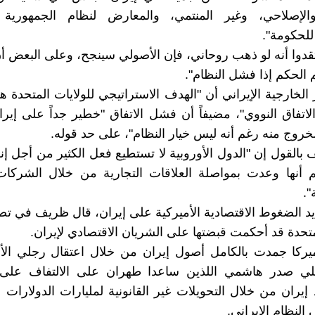
الإصلاحي، وغير المنتمي، والمعارض لنظام الجمهوریة ا
لحكومة".
عتقدوا أنه لو ذهب روحاني، فإن الأصولي سينجح، وعلى البعض أن
 الحكم إذا فشل النظام".
الخارجية الإيراني أن "الهدف الاستراتيجي للولايات المتحدة 
لاتفاق النووي"، مضيفاً أن فشل الاتفاق "خطير جداً على إيران
لخروج منه رغم أنه ليس خيار النظام"، على حد قوله.
القول إن "الدول الأوروبية لا تستطيع فعل الكثير من أجل إنقا
م أنها وعدت بمواصلة العلاقات التجارية من خلال الشركات
.
 الضغوط الاقتصادية الأميركية على إيران، قال ظريف في تص
لمتحدة قد أحكمت قبضتها على الشريان الاقتصادي لإيران.
ميركا جمدت بالكامل أصول إيران من خلال اعتقال رجلي الأ
 صدر هاشمي اللذين ساعدا طهران على الالتفاف على 
 إيران من خلال التحويلات غير القانونية لمليارات الدولارات 
النظام الإيراني.