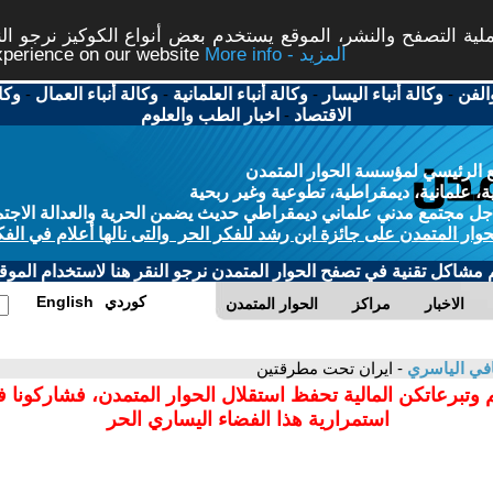
ة التصفح والنشر، الموقع يستخدم بعض أنواع الكوكيز نرجو النق
More info - المزيد
experience on our website
الفن
-
وكالة أنباء اليسار
-
وكالة أنباء العلمانية
-
وكالة أنباء العمال
-
وكا
الاقتصاد
-
اخبار الطب والعلوم
 الرئيسي لمؤسسة الحوار المتمدن
، علمانية، ديمقراطية، تطوعية وغير ربحية
ل مجتمع مدني علماني ديمقراطي حديث يضمن الحرية والعدالة الاجتم
حوار المتمدن على جائزة ابن رشد للفكر الحر والتى نالها أعلام في الفك
م مشاكل تقنية في تصفح الحوار المتمدن نرجو النقر هنا لاستخدام الموقع
كوردي
English
الاخبار
مراكز
الحوار المتمدن
في الياسري
- ايران تحت مطرقتين
 وتبرعاتكن المالية تحفظ استقلال الحوار المتمدن، فشاركونا 
استمرارية هذا الفضاء اليساري الحر