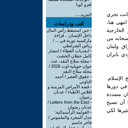
لغزو كوبا
انت تجري
المزيد.....
نتهى هنا،
كتب ودراسات
الخارجية
-
حين استيقظ رأس المال
داخل الإنسان .. قراءة
نسحابه من
ماركسية ثورية في ... /
رياض الشرايطي
ق ولبنان
-
ابجديات العطاء / انتصار
دي بايران
كامل جفلان الخشت
-
مجلة سلاح النقد، عدد
جوان-جويلية-اوت 2026 /
مجلة سلاح النقد
-
حقوق العصر / أحمد
الإسلام.
التاوتي
في دورها
-
قصة الأمراض المزمنة و
إفلاس الأطباء / عدنان
ن متمددة
رضوان
 أن تصبح
Letters from the East /
-
عدنان رضوان
يرها لكي
-
العولمة الرأسمالية:
جدل المجرد والملموس /
فاخر جاسم
-
سياسة حفار الساق / د.