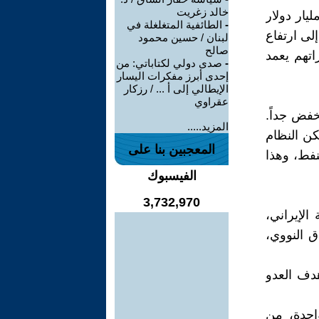
خالد زغريت
صحيفة على الموضوع الاقتصادي، مشيرةً إلى أن أكثر من 27 مليار دولار
-
الطائفية المتغلغلة في
لى ارتفاع
لبنان / حسين محمود
صالح
اتهم يعمد
-
صدى دولي لكتاباتي: من
إحدى أبرز مفكرات اليسار
الإيطالي إلى أ ... / رزكار
عقراوي
خفض جداً.
المزيد.....
كن النظام
المعجبين بنا على
نفط، وهذا
الفيسبوك
3,732,970
الإیراني،
 النووي،
هدف العدو
احدة، من