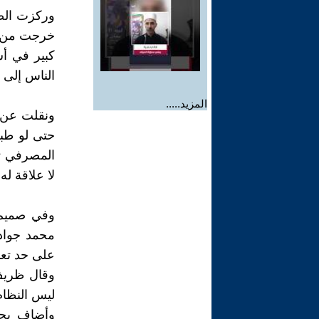
خرجت من طه
كبير في أس
الناس إلى 
المزيد.....
ونقلت عن م
حتى لو طبق
المصرفي تح
لا علاقة ل
وفي صميم ا
محمد جواد
على حد تعب
وقال ظريف 
لیس النظام 
وأضاف بحذ