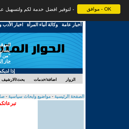
موافق - OK
لتوفير افضل خدمة لكم ولتسهيل عملي
أخبار عامة
-
وكالة أنباء المرأة
-
اخبار الأدب و
الموقع
يسارية
"من أج
حاز ال
إذا لديك
الزوار
اضافة/خدمات
بحث/الارشيف
الصفحة الرئيسية
-
مواضيع وابحاث سياسية
-
صا
تبرعاتكم