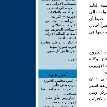
للمنتخب الايراني : ...
ية، لذلك
-
العودة الى تخصيب
. ولفت إلى
اليورانيوم والعلاقات
الاوربية – الايرانيه
مضيفاً أن
-
من لسانك ادينك من
راً أحادي
اعترافات الملالي
-
سياسة التخويف من
د حقها في
اسقاط النظام الايراني
عملة ساقطة
-
اجبار ايران على مغادرة
جنوب سوريا تمهيدا
لطردها من كل سوريا
لى الخروج
ع الوكالة
المزيد.....
 الاوروبي
أخبار عامة
خلي اذ ان
-
رئيس مجلس الشورى
بإيران يعلق على
ربعة اشهر
-استعراضات- ترامب وما
ميركي وهي
يستخد ...
-
ساويرس يعلّق على
والاقتراب
هجوم ترامب ضد
عبدالرحمن السيد بسبب