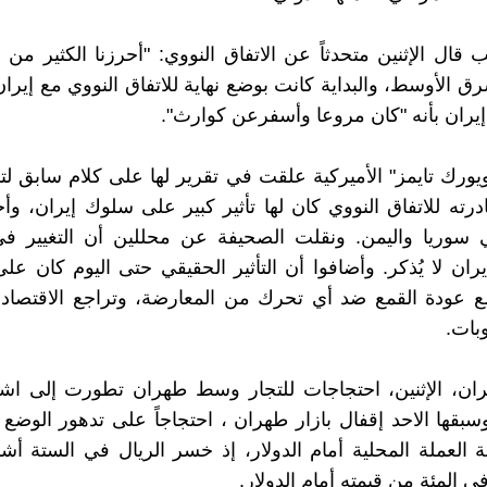
 قال الإثنين متحدثاً عن الاتفاق النووي: "أحرزنا الكثير من 
ق الأوسط، والبداية كانت بوضع نهاية للاتفاق النووي مع إير
 إيران بأنه "كان مروعا وأسفرعن كوارث".
يورك تايمز" الأميركية علقت في تقرير لها على كلام سابق ل
درته للاتفاق النووي كان لها تأثير كبير على سلوك إيران، وأ
ي سوريا واليمن. ونقلت الصحيفة عن محللين أن التغيير ف
يران لا يُذكر. وأضافوا أن التأثير الحقيقي حتى اليوم كان عل
مع عودة القمع ضد أي تحرك من المعارضة، وتراجع الاقتصاد 
بات.
ان، الإثنين، احتجاجات للتجار وسط طهران تطورت إلى اشت
بقها الاحد إقفال بازار طهران ، احتجاجاً على تدهور الوضع 
مة العملة المحلية أمام الدولار، إذ خسر الريال في الستة أشه