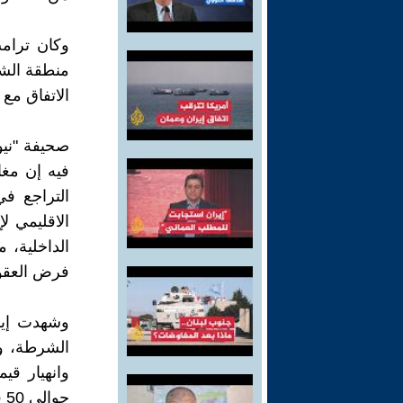
وكان ترامب
منطقة الشر
الاتفاق مع
صحيفة "نيو
فيه إن مغا
التراجع ف
الاقليمي لإ
الداخلية، 
فرض العقو
وشهدت إير
الشرطة، وس
وانهيار قي
حوالى 50 في المئة من قيمته أمام الدولار.