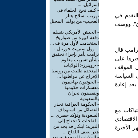
إسرائيل. ...
-
كيف نجح الحلفاء في
التقدم في
تهريب -سلاح هتلر
العجيب- من بولندا المحتل
ان". ووصف
...
-
الجيش الأمريكي يتسلم
دفعة كبيرة من صواريخ
استخدمت لأول مرة ف ...
-
-وول ستريت جورنال-:
ترامب قال
ترامب يأمر بإجراء تحقيق
جبرها على
بشأن تسريب معلوم ...
-
-رويترز-: الولايات
ي الموقف
المتحدة طلبت من روسيا
ى السياسة
الإفراج عن مواطنها ...
-
الحوثيون يهاجمون
بعد إعادة
معسكرات حكومية
ويقصفون نجران
بالسعودية
-
الحكومة العراقية تحذر
الفصائل من استهداف
باكات مع
السعودية وتؤكد حصري ...
الاقتصادي
-
لقاحات لا تحتاج إلى
التبريد: ابتكار قد يحد من
ر الأخيرة
هدر نصف اللقاح ...
-
الولايات المتحدة تستعد