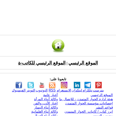
الموقع الرئيسي
الموقع الرئيسي للكاتب-ة
|
تابعونا على:
بنترست
تيلكرام
لينكدإن
الانستغرام
RSS
اليوتيوب
التويتر
الفيسبوك
الموقع الرئيسي
أخبار عامة
هيئة ادارة الحوار المتمدن - للإتصال بنا
وكالة أنباء المرأة
إحصائيات مؤسسة الحوار المتمدن
اخبار الأدب والفن
قواعد النشر
وكالة أنباء اليسار
ابرز كتاب / كاتبات الحوار المتمدن
وكالة أنباء العلمانية
يوتيوب التمدن
وكالة أنباء العمال