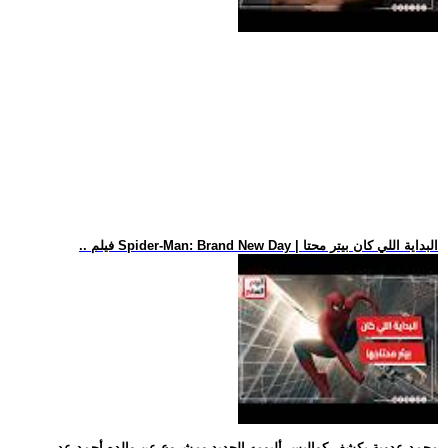
.. فيلم Spider-Man: Brand New Day | البداية اللي كان بيتر محتا
.. محمد عدوية يكشف كواليس ألبومه الجديد ومشروع عن والده أحمد عد