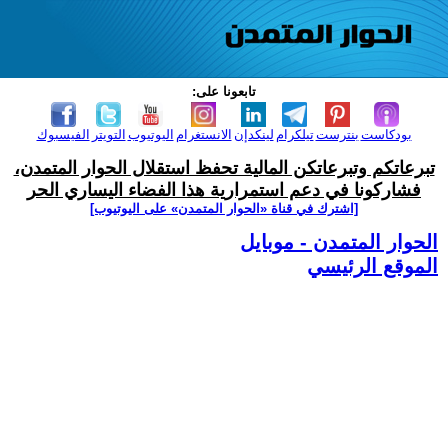
تابعونا على:
بودكاست
بنترست
تيلكرام
لينكدإن
الانستغرام
اليوتيوب
التويتر
الفيسبوك
تبرعاتكم وتبرعاتكن المالية تحفظ استقلال الحوار المتمدن،
فشاركونا في دعم استمرارية هذا الفضاء اليساري الحر
[اشترك في قناة ‫«الحوار المتمدن» على اليوتيوب]
الحوار المتمدن - موبايل
الموقع الرئيسي