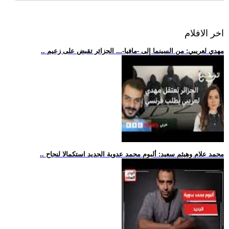
اخر الافلام
.. مهدي لعريبي: من السينما إلى -مافيا-... الجزائر تقبض على زعيم
.. محمد علام وهيثم سعيد: ألبوم محمد عدوية الجديد استكمالا لنجاح