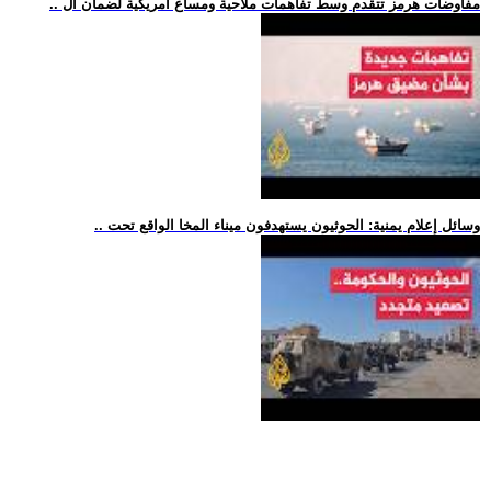
.. مفاوضات هرمز تتقدم وسط تفاهمات ملاحية ومساع أمريكية لضمان ال
.. وسائل إعلام يمنية: الحوثيون يستهدفون ميناء المخا الواقع تحت