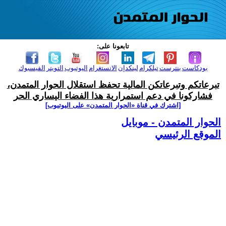
تابعونا على:
بودكاست
بنترست
تيلكرام
لينكدإن
الانستغرام
اليوتيوب
التويتر
الفيسبوك
تبرعاتكم وتبرعاتكن المالية تحفظ استقلال الحوار المتمدن،
فشاركونا في دعم استمرارية هذا الفضاء اليساري الحر
[اشترك في قناة ‫«الحوار المتمدن» على اليوتيوب]
الحوار المتمدن - موبايل
الموقع الرئيسي