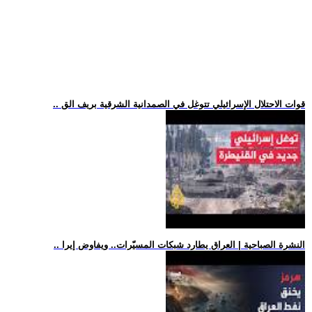
.. قوات الاحتلال الإسرائيلي تتوغل في الصمدانية الشرقية بريف الق
.. النشرة الصباحية | العراق يطارد شبكات المسيّرات.. ويفاوض إيرا