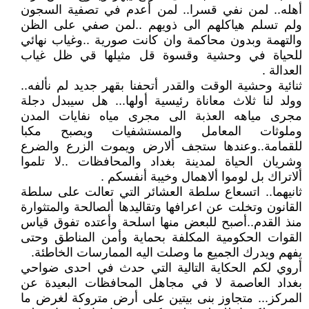
أهله.. لمن نفي قسرا.. لمن أعدم في تصفية السجون
ولم تسلم هياكلهم الى ذويهم ..لمن صفي على الظن
والتهمة وبدون محاكمة وان كانت صورية ..وغياب نهائي
للحياة في وحشية وقسوة قل مثيلها قي ظل غياب
العدالة .
ثنائية وحشية الوقت والقدر أتحفنا بقهر جديد لم نألفه..
وولد لنا ثلاث معاناة رئيسية أولها... هل سيبدل دجلة
مجرى مياهه العذبة الى مجرى مياه نفايات المدن
وملوثات المعامل والمستشفيات ويصبح مكبا
للقمامة..وعندها ستجف ألارض ويموت الزرع والضرع
وشريان الحياة لمدينة بغداد والمحافظات ..لا تلموا
ألاتراك بل لوموا ألاهمال وخيبة أنفسكم .
ثانيهما.. اتسعاع سلطة العشائر التي تعالت على سلطة
القانون وتخلت عن اعرافها وتقاليدها ألصالحة والمتثوارة
منذ القدم..أصبح للبعض منها اسلحة وأعتده تفوق قياس
القوات الحكومية المكلفة بحماية وأمن المناطق وحتى
يفهم ويدرك الجميع ما وصلت اليه الممارسات الخاطئة.
أروي لكم الحكاية التالية التي حدث في احدى ضواحي
بغداد العاصمة لا في مجاهل المحافظات البعيدة عن
المركز... متجاوز بنى بيتين على أرض متروكة لغرض ما