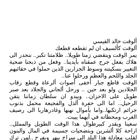
ألوقت خالد القيسي
ألوقت كألسيف ان لم تقطعه قطعك
يمر الوقت وينقضي زمنا طويلا.. ظلامتنا تكبر.. ننحدر الى
هلاك بفعل جرح عمقناه بأيدينا.. وفعل من ذبحنا ضحية
التغيير بسكينته وسوط الجزارين الذين حملوا في حقائبهم
الجلد واللحم والعظم ورحلوا عنا..
الوقت قاطع جبار أخفى أصوات ألرعاة وقطع رقاب
الجلادين ولو بعد حين .. ورحل ألجاني والجلاد بعد صبر
طويل على الاحزان.. ويبدو ان سلطان زماننا يتقن
الرحيل.. اما الى حفرة ألذل والفجيعة محمل بذنوب
جرائم ارتكبها..واما بأموال نهبها وغادرهاربا الى رصيف
الغرب ومحطاته في أيهما يبيت.
سعينا وبقدر كبيرطوال هذا الوقت الطويل والمملل..
ازاحة كلا ألشرين وبتضحيات جسيمة في المال والبنون
لقلب معادلة هذا البلد الى سراج يبهر ويفرح ..لمن ترك