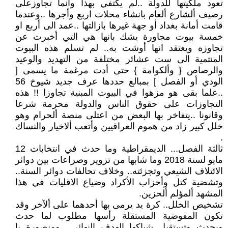
تعود ملكيتها للدولة ..لم يكتفي بهذا وانما تجاوزعلى
رصيف ألشارع ألعام بانشاء محلات اربع وأجرها ..وعندما
قامت أمانة بغداد أو جهة غيرها بازالتها ..عمد الى أربع او
خمسة بيوت مجاورة يشك بانها هي التي أخبرت عن
تجاوزه ويعتقد انها أوشت به.. لم تسلم هذه البيوت
المنتمية الى ست عشائر مختلفة من التهديد والوعيد
والرصاص { وألكوامة } حتى أدت مرغمة ما يسمى [
الودي أو الفصل ] بمبالغ حددها عرف جديد شيوخ 56
..علما بقى هو مزهوا في البيوت المبنية تجاوزا !! هذه
التجاوزات على حقوق الناس والدولة محرمة شرعا
وقانونا ..يتفاخر بها البعض من اعتلى منصة ألحرام وهو
خلل كبير زاد من هموم العراقيين وأتعب ألاخيار والنساك
.
ثالثة الفصل... الديمقراطية وما حدث في انتخابات 12
مايو لسنة 2018 وما شابها من تزوير وصراعات بين دوائر
الائتلاف الشيعي وتجزئته.. وخلاف تحالفات دوائر السنة..
وتشضية كتل وأحزاب الأكراد وضياع الاقليات في هذا
المشهد ألمؤلم ألحزين.
تشخيص الخلل.. كرة يد يرمى بها أحدهما على ألآخر وقد
تكون المفوضية المستقلة رأسها مطلوب لما حدث
ويحدث وتستقبل شباكها الهدف النهائي ..ومنصورة يا