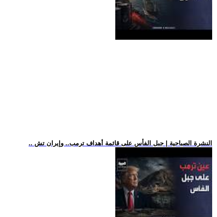
.. النشرة الصباحية | جبل الفأس على قائمة أهداف ترمب.. وإيران تش