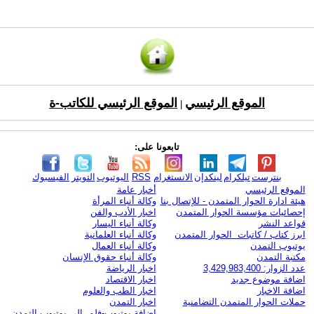
الموقع الرئيسي
الموقع الرئيسي للكاتب-ة
|
تابعونا على:
بنترست
تيلكرام
لينكدإن
الانستغرام
RSS
اليوتيوب
التويتر
الفيسبوك
الموقع الرئيسي
أخبار عامة
هيئة ادارة الحوار المتمدن - للإتصال بنا
وكالة أنباء المرأة
إحصائيات مؤسسة الحوار المتمدن
اخبار الأدب والفن
قواعد النشر
وكالة أنباء اليسار
ابرز كتاب / كاتبات الحوار المتمدن
وكالة أنباء العلمانية
يوتيوب التمدن
وكالة أنباء العمال
مكتبة التمدن
وكالة أنباء حقوق الإنسان
عدد الزوار: 3,429,983,400
اخبار الرياضة
اضافة موضوع جديد
اخبار الاقتصاد
اضافة الاخبار
اخبار الطب والعلوم
حملات الحوار المتمدن التضامنية
اخبار التمدن
إضافة يوتيوب-فلم إلى يوتيوب التمدن