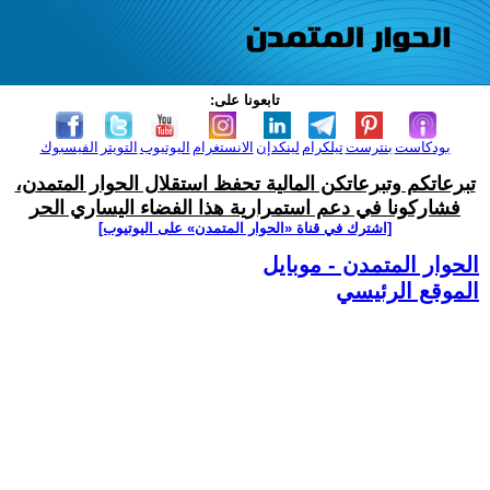
تابعونا على:
بودكاست
بنترست
تيلكرام
لينكدإن
الانستغرام
اليوتيوب
التويتر
الفيسبوك
تبرعاتكم وتبرعاتكن المالية تحفظ استقلال الحوار المتمدن،
فشاركونا في دعم استمرارية هذا الفضاء اليساري الحر
[اشترك في قناة ‫«الحوار المتمدن» على اليوتيوب]
الحوار المتمدن - موبايل
الموقع الرئيسي