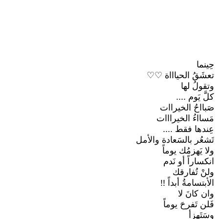
حِينما
تعشَقُ الحياااة ♡♡
وتقولُ لها
كلَّ يَوم ....
صَبااحُ الخيراات
مَسااءُ الخيرااات
عِندها فقط ....
تَشعُر بالسَعادة والأمل
ولا يَهزمُك يوماً
انكساراً أو نَدم
ولنْ تُفارقك
الأبتسامةُ أبداً !!
وان كانَ لا
فَلن تَفرحَ يوماً
وسَتَهزأ