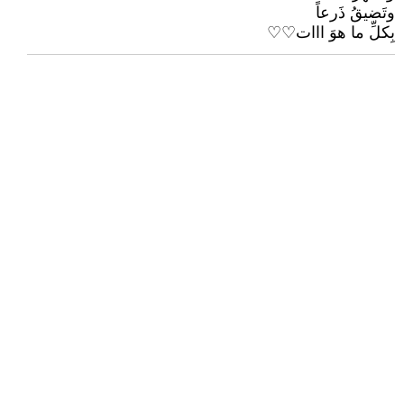
وتَضيقُ ذَرعاً
بِكلِّ ما هوَ ااات♡♡