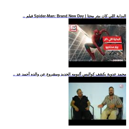
.. فيلم Spider-Man: Brand New Day | البداية اللي كان بيتر محتا
.. محمد عدوية يكشف كواليس ألبومه الجديد ومشروع عن والده أحمد عد