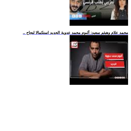
.. محمد علام وهيثم سعيد: ألبوم محمد عدوية الجديد استكمالا لنجاح