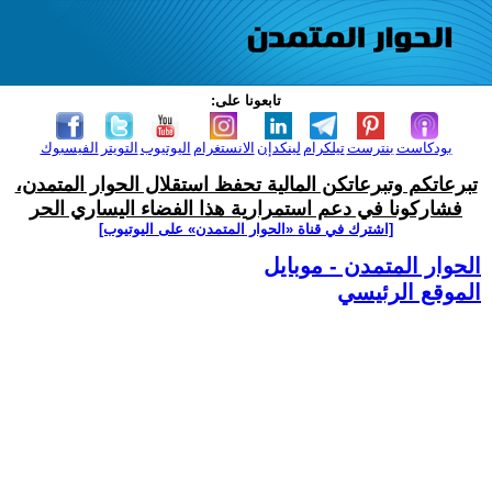
تابعونا على:
بودكاست
بنترست
تيلكرام
لينكدإن
الانستغرام
اليوتيوب
التويتر
الفيسبوك
تبرعاتكم وتبرعاتكن المالية تحفظ استقلال الحوار المتمدن،
فشاركونا في دعم استمرارية هذا الفضاء اليساري الحر
[اشترك في قناة ‫«الحوار المتمدن» على اليوتيوب]
الحوار المتمدن - موبايل
الموقع الرئيسي