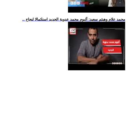
.. محمد علام وهيثم سعيد: ألبوم محمد عدوية الجديد استكمالا لنجاح