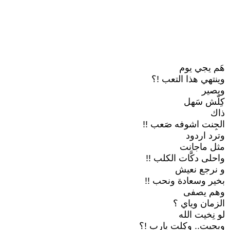
هَم يجي يوم
وينتهي هذا التعب !؟
ويصير
كِلّش سَهل
ذاك
الجِنت اشوفه صَعب !!
وترد اردود
مثل ماجانت
واحلى دكَّات الكلب !!
و نرجع نعيش
بخير وسعادة ونحب !!
وهم يصفى
الزمان وياي ؟
لو نِخيت الله
وبجيت.. وكِلت يارب !؟