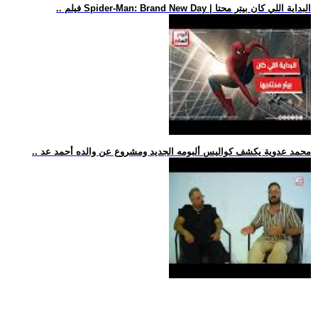
.. فيلم Spider-Man: Brand New Day | البداية اللي كان بيتر محتا
.. محمد عدوية يكشف كواليس ألبومه الجديد ومشروع عن والده أحمد عد