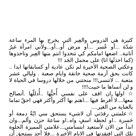
كثيرة هي الدروس والعِبر التي يخرج بها المرء ساعة
شدّة ...أو عُسر ...أو مرض أو...أو...ولأني امرأة غيرُ
أنانية.. اضعها امامكم كي تتخذوا انتم منها العِبر وتاخذوها
(كما اخذتُها انا) على محمل الجَد !!!
وعكتي الصحية الأخيرة لم تكن عادية أو كسابقاتها ابدا ..
كانت بحق أزمة صحية خانقة وايام صعبة . وليالي عشر
متعبة ... لاتنسى!!! منحتني من خلالها دروسا في الحياة لا
و لن أنساها ما حبيت!!!!
☆ اولها ان اقف على نفسي أُحبُّها ..أُدللّها .أتصالح
معها....لا أُفرط فيها ...اهتم بها أكثر وأكثر فهي احقّ تماما
بالعناية من الغير....
☆علمتني رقدَتي أن لاشيء يستحق مني ايّةُ دمعة أو
حَسرة ..او لحظة اسفٍ واه..او ساعةَ حزن وألم...وان
ابدأ من الان لأستعيد ابتسامتي...علامتي المميزة الحلوة
تلك التي افتقدتها في الايام الأخيرة ...فلا أحد يستحق أن