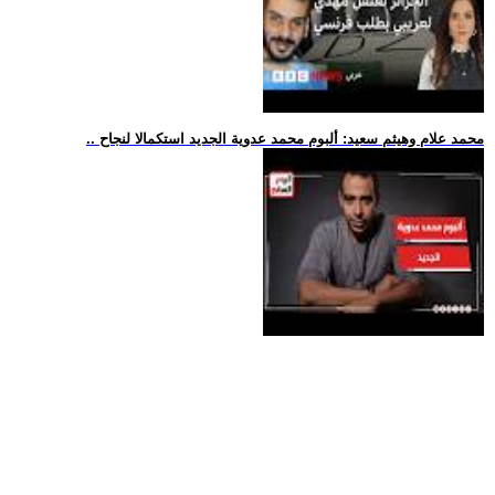
.. محمد علام وهيثم سعيد: ألبوم محمد عدوية الجديد استكمالا لنجاح