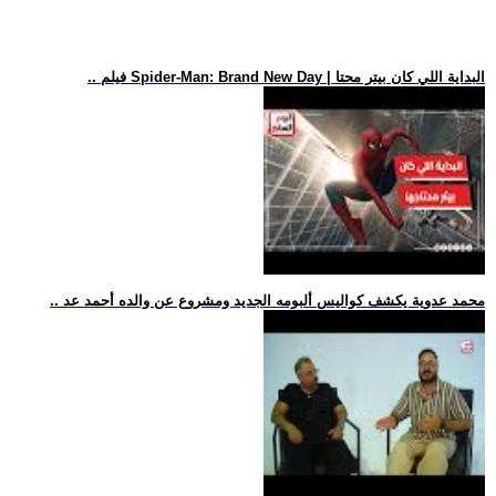
.. فيلم Spider-Man: Brand New Day | البداية اللي كان بيتر محتا
.. محمد عدوية يكشف كواليس ألبومه الجديد ومشروع عن والده أحمد عد