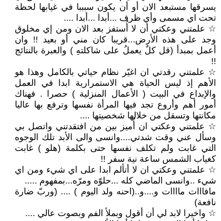
يسرقها مستبعد الان أو أن يكون سبببا في غيابها لحظة
تحت اي مسمى وأي ظرف ...أبدا ...أبدا ....
☆ علمتني وعكتي أن لا أُستفز بعد الان ومن إي مخلوق
وجد على هذه الأرض...قريبا كان مني أو بعيد !! وان
أعمل بمبدأ (قل كلٌ يعملُ على شاكلتهِ ) والعبرة بالنتائج
!!
☆ علمتني رقدتي ان اغيّر نظام حياتي بالكامل وهذا هو
الأهم إذ ليس الحياة هي الاستمرارية ابدا في العمل
والإبداع في البيت ( الأعمال المنزلية ) حصرا . فهناك
أمور أهم وأروع تجد فيها المرأة نفسها وترفع بها عاليا
مكانتها وتسقل من خلالها شخصيتها ....
☆ علمتني وعكتي ان أُميز بين من افتقدتني واتصل بي
وسأل عني وقت شدتي....وانسى والى الأبد تلك الوجوه
التي غابت ولم تكلف نفسها حتى بكلمة (هلو ) غابت
كغياب الشمس ساعة نية سفر !!
☆ علمتني وعكتي ان لا أتألم ابدا على اي شيء ومن اي
شيء ..وانسى الماضي كله ...حلوّه ومرّه...بمفهوم .....
مافااات ماااات و....و..(احنه ولد اليوم ) .... (وربّ ضارة
نافعة)
☆ واخيرا لابد لي أن أقول وبملأ الفم وبصوت عالي ....