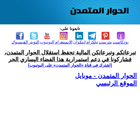
تابعونا على:
بودكاست
بنترست
تيلكرام
لينكدإن
الانستغرام
اليوتيوب
التويتر
الفيسبوك
تبرعاتكم وتبرعاتكن المالية تحفظ استقلال الحوار المتمدن،
فشاركونا في دعم استمرارية هذا الفضاء اليساري الحر
[اشترك في قناة ‫«الحوار المتمدن» على اليوتيوب]
الحوار المتمدن - موبايل
الموقع الرئيسي