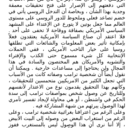
التي دفعتهم إلى الإصرار على فتح تحقيقات معمقة
وجدية بهذا الشأن ، وبخاصة أن التدخل الروسي يأتي في
خضم تصاعد فعلي وملحوظ للدور الروسي على مستوى
العالم مما جعل بوتين لا يتورع عن الإعتداء على المشهد
السياسي الأمريكي بصفاقة ووقاحة لا تخفى على أحد .
فلا اعتقد أن صناع السياسة الأمريكية يعتقدون فعلاً
بإمكانية تأثير بعض المعلومات والشائعات التي تطلقها
روسيا على خيار الناخب الأمريكي ، ففي الحملات
الإنتخابية كل شيء مسموح حتى الكذب والإفتراء
والتشويه والأمريكان هم المختصون والسادة في هذا
المجال ولن يحتاجوا إلى مساعدات خارجية . ويمكننا أن
نقول أيضاً أن شخصية ترامب وصفاته كانت من الأسباب
التي تجعل الكثير من الامريكيين متحمسين للتحقيقات ،
وكأنهم بهذا التحقيق يقدمون نوع من الاعتذار لأنفسهم
وللتاريخ عن وصول شخص بمواصفات ترامب إلى سدة
الحكم في واشنطن ، أو هي محاولة لإيجاد تفسير تآمري
لهذا الوصول يبرئهم من شبهة المشاركة فيه .
وعلى الرغم من اعترافنا بغرائبية شخصية ترامب ، وعلى
الرغم من استغراب البعض من وصوله إلى البيت الأبيض
، إلا أننا نرى أن هذا الوصول ليس بالمستغرب ففوز