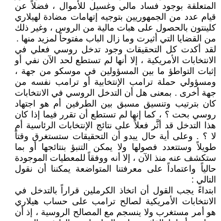
المتعلقة بوجود فساد مالي وغسيل للأموال ، فضلاً عن
قيام عدد من الجمهوريين بتوجيه إتهامات مضادة لهيلاري
كلينتون بالحصول على هبات مالية من الروس ، وغير ذلك
من القضايا التي أثيرت وما زال الباب مفتوحاً لمزيد منها .
لقد أكدت كل التحقيقات وجود تدخل روسي فعلي في
الانتخابات الأمريكية ، إلا أنها لم تستطع لحد الآن نفي أو
إثبات التواطؤ ما بين المسؤولين في موسكو من جهة ،
ومسؤولي حملة ترامب الإنتخابية أو ترامب نفسه من
جهة أخرى . بمعنى هل أن التدخل الروسي في الانتخابات
كان بترتيب وتنسيق مسبق بين الطرفين أم هو اجتهاد
روسي بحت ؟ ، كما إنها لم تستطع أن تقرر فيما إذا كان
هذا التدخل قد أثَّر فعلاً على نتائج الإنتخابات الرئاسية أم
لا ؟ . وعلى أية حال يبدو أن التحقيقات ستستغرق وقتاً
طويلاً وستتعدد فصولها ولا يمكن التنبؤ بنتائجها أو بما
ستكشف عنه منذ الآن ، إلا أنه ووفقاً للمعطيات الموجودة
حالياً واعتماداً على معرفتنا المتواضعة يمكننا أن نقول
التالي :
ابتداءً يجب القول أن اتخاذ الكرملين قراراً بالتدخل في
الانتخابات الأمريكية لصالح ترامب على حساب هيلاري
هو أمر مستغرب ولا ينسجم مع المصالح الروسية ، إذ أن