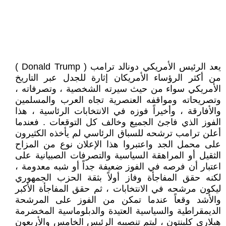
يعد الرئيس الأمريكي دونالد ترامب ( Donald Trump )
من أكثر الرؤساء الأمريكان إثارة للجدل عبر التاريخ
الأمريكي سواء من حيث سيرته الشخصية ، وتصرفاته ،
وتصريحاته ومواقفه العنصرية تجاه العرب والمسلمين
والأفارقة ، وأخيراً فوزه في الانتخابات الرئاسية ، هذا
الفوز الذي فاجئ الجميع وخالف كل التوقعات . فعندما
أعلن ترامب ترشحه للسباق الرئاسي لم يأخذه الكثيرون
على محمل الجد واعتبروا هذا الإعلان نوع من المزاح
الثقيل أو المراهقة السياسية والتصرفات الصبيانية على
اعتبار أن فرصه في الفوز ضعيفة جداً أو شبه معدومة ،
لكنه حقق المفاجأة وفاز أولاً بثقة الحزب الجمهوري
ليكون مرشحه في الانتخابات ، ثم حقق المفاجأة الأكبر
والأشد وقعاً عندما تمكن من الفوز على المرشحة
الديمقراطية والسياسية العتيدة والدبلوماسية المخضرمة
هيلاري كلينتون ، ليتم تنصيبه الرئيس الخامس والأربعون