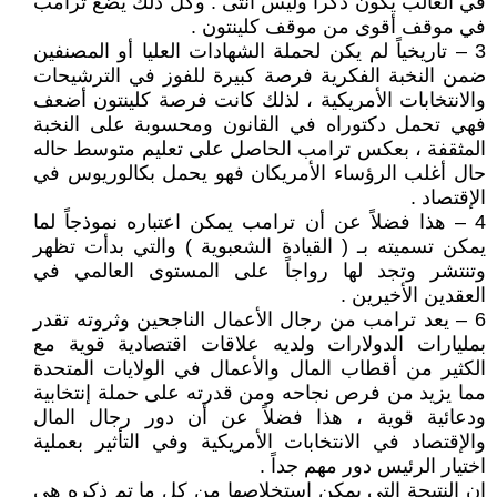
في الغالب يكون ذكراً وليس أنثى . وكل ذلك يضع ترامب
في موقف أقوى من موقف كلينتون .
3 – تاريخياً لم يكن لحملة الشهادات العليا أو المصنفين
ضمن النخبة الفكرية فرصة كبيرة للفوز في الترشيحات
والانتخابات الأمريكية ، لذلك كانت فرصة كلينتون أضعف
فهي تحمل دكتوراه في القانون ومحسوبة على النخبة
المثقفة ، بعكس ترامب الحاصل على تعليم متوسط حاله
حال أغلب الرؤساء الأمريكان فهو يحمل بكالوريوس في
الإقتصاد .
4 – هذا فضلاً عن أن ترامب يمكن اعتباره نموذجاً لما
يمكن تسميته بـ ( القيادة الشعبوية ) والتي بدأت تظهر
وتنتشر وتجد لها رواجاً على المستوى العالمي في
العقدين الأخيرين .
6 – يعد ترامب من رجال الأعمال الناجحين وثروته تقدر
بمليارات الدولارات ولديه علاقات اقتصادية قوية مع
الكثير من أقطاب المال والأعمال في الولايات المتحدة
مما يزيد من فرص نجاحه ومن قدرته على حملة إنتخابية
ودعائية قوية ، هذا فضلاً عن أن دور رجال المال
والإقتصاد في الانتخابات الأمريكية وفي التأثير بعملية
اختيار الرئيس دور مهم جداً .
إن النتيجة التي يمكن استخلاصها من كل ما تم ذكره هي