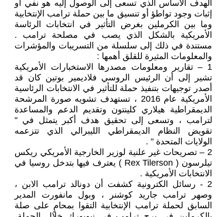
الهدف الأساس الذي تسعى إلى الوصول إليه هو نفي أو
إثبات وجود تواطؤ أو تنسيق ما بين حملة ترامب الإنتخابية
وما بين الكرملين بغرض التأثير في انتخابات الرئاسة
الأمريكية بالشكل الذي يصب في مصلحة ترامب .
مستندة في ذلك إلى سلسلة من التسريبات والمؤشرات
والمعلومات المثيرة للقلق أهمها :
1 – تقارير ومعلومات مصدرها الاستخبارات الأمريكية
تشير إلى أن الرئيس الروسي فلاديمير بوتين كان قد
أصدر توجيهات بتنفيذ حملة للتأثير في الانتخابات الرئاسية
الأمريكية عام 2016 ، تستهدف تشويه صورة المرشحة
الديمقراطية هيلاري كلينتون وتقديم الدعم والمساعدة
لترامب ، وتسعى إلى تحقيق هدف أكبر يتمثل في "
تقويض النظام الديمقراطي الليبرالي الذي تتزعمه
الولايات المتحدة " .
2 – تصريحات غير علنية لوزير الخارجية الأمريكي ريكس
تيلرسون ( Rex Tilerson ) يعترف فيها بتدخل روسيا في
الانتخابات الأمريكية .
2 - رسائل الكترونية كشفت أن دونالد ترامب الابن ،
وصهر ترامب جاريد كوشنر ، وبول مانفورت المدير
السابق لحملة ترامب الإنتخابية التقوا بمحامٍ على صلة
بالكرملين في برج ترامب في نيويورك خلال الحملة،