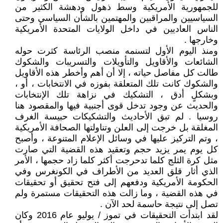
للجمهورية الأمريكية وسط ذهول ودهشة الكثير من
السياسيين والمراقبين والمهتمين بالشأن السياسي وحتى
الناس العاديين في داخل الولايات المتحدة الأمريكية
وخارجها .
ومنذ اليوم الأول لتسنمه منصب الرئاسة كثرت حوله
الشائعات والأقاويل والتأويلات والتسريبات والشكوك
طالت كل مفاصل حياته ، إلا أن أهم وأخطر هذه الأقاويل
والشكوك كانت تلك المتعلقة بفوزه في الانتخابات ، أو ،
وبشكلٍ أدق ، التشكيك في نزاهة تلك الإنتخابات
والحديث عن وجود تدخل قوى أجنبية فيها والمقصود هنا
روسيا . لم تبق الأحاديث والتشكيكات حبيسة الغرف
المغلقة بل خرجت إلى العلن وتناولتها الصحافة الأمريكية
، وتم التركيز عليها في وسائل الإعلام المتنوعة ، وأصبح
كل يوم يمر يزيد حجم وتعقيد هذه القضية التي صارت
مثل كرة الثلج كلما تدحرجت أكثر كلما زاد حجمها ، الأمر
الذي أثار قلق العديد من الأطراف في الكونغرس وفي
الحكومة الأمريكية ودفعهم إلى فتح تحقيق أو تحقيقات
في هذه القضية ، وما زالت هذه التحقيقات مستمرة ولم
تصل إلى نتيجة حاسمة لحد الآن .
لقد ابتدأت التحقيقات في تموز / يوليو عام 2016 وكان