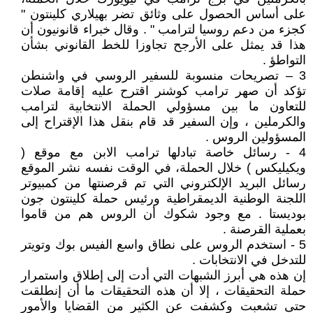
على أساس الحصول على وثائق تضر بهيلاري كلينتون "
كجزء من دعم روسيا لترامب " . وقال خبراء قانونيون أن
هذا قد يمثل على الأرجح تجاوزا للخط القانوني بشأن
التواطؤ .
3 – تصريحات منسوبة للسفير الروسي في واشنطن
تؤكد أن صهر ترامب كوشنر اقترح عليه إقامة صلات
للتعاون ما بين مسؤولي الحملة الانتخابية لترامب
والكرملين ، وإن السفير قد قام بنقل هذا الإقتراح إلى
المسؤولين الروس .
4 - رسائل خاصة تبادلها ترامب الابن مع موقع (
ويكيليكس ) خلال الحملة، في الوقت نفسه نشر الموقع
رسائل البريد الإلكتروني التي تم قرصنتها من كمبيوتر
اللجنة الوطنية الديمقراطية ورئيس حملة كلينتون جون
بوديستا . مع وجود شكوك أن الروس هم من قاموا
بعملية القرصنة .
5 - استخدم الروس على نطاق واسع الفيس بوك وتويتر
للتدخل في الانتخابات .
إن هذه هي أبرز الشبهات التي أدت إلى إطلاق واستمرار
حملة التحقيقات ، إلا أن هذه التحقيقات ما أن إنطلقت
حتى تشعبت وكشفت عن الكثير من القضايا والأمور