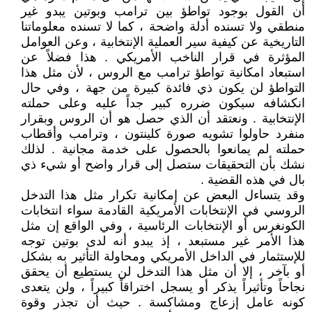
أن القول بوجود تواطؤ بين ترامب وبوتين يبدو غير
منطقي ولا تسنده أدلة واضحة ، كما لا تسنده معلوماتنا
التاريخية عن كيفية سير العملية الإنتخابية ، وعن العوامل
المؤثرة في قرار الناخب الأمريكي . هذا فضلاً عن
استبعاد امكانية تواطؤ ترامب مع الروس ، لأن مثل هذا
التواطؤ لن يكون ذي فائدة كبيرة من جهة ، وفي حال
انكشافه سيكون ضرره كبير جداً عليه وعلى حملته
الإنتخابية . ونعتقد أن الذي حصل هو أن الروس وبقرار
منفرد حاولوا تشويه صورة كلينتون ، وترامب وأقطاب
حملته لم يمانعوا بالحصول على خدمة مجانية . لذلك
نشك بأن التحقيقات ستصل إلى قرار واضح أو شيء ذي
بال في هذه القضية .
وقد يتساءل البعض عن إمكانية تكرار مثل هذا التدخل
الروسي في الإنتخابات الأمريكية القادمة سواء انتخابات
الكونغرس أو الإنتخابات الرئاسية ، وفي الواقع إن مثل
هذا الأمر غير مستبعد ، إذ يبدو أنه لدى بوتين توجه
للإستثمار في الداخل الأمريكي ومحاولة التأثير به بشكل
أو بآخر ، إلا أن مثل هذا التدخل لن يستطيع أن يحقق
نجاحاً وتأثيراً يذكر أو يسجل اختراقاً كبيراً ، ولن يتعدى
كونه عامل إزعاج ومشاكسة . حيث أن تجذر وقوة