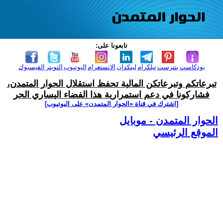
تابعونا على:
بودكاست
بنترست
تيلكرام
لينكدإن
الانستغرام
اليوتيوب
التويتر
الفيسبوك
تبرعاتكم وتبرعاتكن المالية تحفظ استقلال الحوار المتمدن،
فشاركونا في دعم استمرارية هذا الفضاء اليساري الحر
[اشترك في قناة ‫«الحوار المتمدن» على اليوتيوب]
الحوار المتمدن - موبايل
الموقع الرئيسي