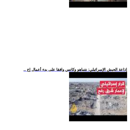
.. إذاعة الجيش الإسرائيلي: نتنياهو وكاتس وافقا على بدء أعمال إع