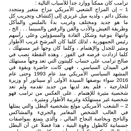
ترامب كان ممكناً ووارد جداً للأسباب التالية :
1 – إن المزاج الشعبي الأمريكي مزاج متغير ومتجدد
بشكل دائم ، ولديه ميل غريزي إلى إكتشاف وتجريب كل
ما هو جديد ومختلف وغريب بدءً بالملبس والمأكل
وطريقة العيش والأدب والفن والرقص والسينما . . . الخ ،
وانتهاءً بنوعية وشكل القادة والمسؤولين وعلى رأسهم
رئيس الجمهورية ، لذلك كلما كان المرشح غريب الأطوار
ومثير للجدل والإهتمام ، وكلما كان وجهاً غير مستهلَك ،
كلما ازدادت فرصه في الفوز . وهذه النقطة تصب في
صالح ترامب على حساب كلينتون التي تعد وجهاً مستهلك
في الميدان السياسي ، فهي كانت حاضرة وبقوة في
المشهد السياسي الأمريكي منذ عام 1993 وحتى عام
2016 سواء بوصفها السيدة الأولى أو سيناتور أو وزيرة
للخارجية ، فلم يعد لديها من جديد تقدمه ولم تعد
شخصية مثيرة للإهتمام . على العكس من ترامب فهو
شخصية غير مستهلَكة وغريبة الأطوار ومثيرة .
2 – الشعب الأمريكي مولع بشخصية البطل والتي يمثلها
في الغالب الشخص المغامر والجريء والمشاكس
والناجح وبخاصة النجاح المالي ، والذي يتمتع بمواصفات
جسمانية كالطول وقوة البنية ، هذا فضلاً عن أن البطل