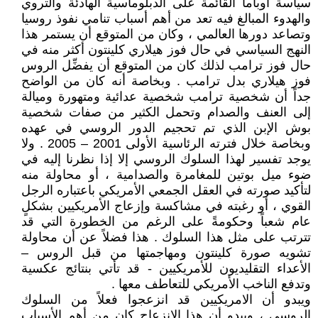
سياسة أوباما القائمة على الدبلوماسية الهادئة والتروي
والهدوء المبالغ فيه تعد من أهم أسباب تنامي نفوذ روسيا
وتصاعد دورها العالمي ، وكان من المتوقع أن يستمر هذا
النهج السياسي في حال فوز هيلاري كلينتون أكثر منه في
حال فوز ترامب لذلك كان من المتوقع أن يفضِّل الروس
فوز هيلاري بدل ترامب . وبخاصة أنه كان من الواضح
جداً أن شخصية ترامب شخصية عدائية ومتهورة وميالة
إلى العنف والصدام وتحمل الكثير من صفات شخصية
بوش الإبن الذي تم تحجيم الدور الروسي في عهده
وبخاصة خلال فترته الرئاسية الأولى 2001 – 2005 . ولا
يوجد تفسير لهذا السلوك الروسي إلا إذا نظرنا إليه في
ضوء ميل بوتين للمغامرة والصدامية ، أو محاولة منه
لتأكيد صورته في العقل الجمعي الأمريكي باعتباره الرجل
القوي ، أو رغبته في مشاكسة وإزعاج الأمريكيين بشكلٍ
عام شعباً وحكومةً على الرغم من الخطورة التي قد
تترتب على مثل هذا السلوك . هذا فضلاً عن أن محاولة
تشويه صورة كلينتون ومهاجمتها من قبل الروس –
الأعداء التقليديون للأمريكيين - قد تأتي بنتائج عكسية
وتدفع الناخب الأمريكي للتعاطف معها .
ويبدو أن الامريكيين قد انزعجوا فعلاً من السلوك
الروسي ، ويبدو أن هذا الإنزعاج كان من أهم الأسباب