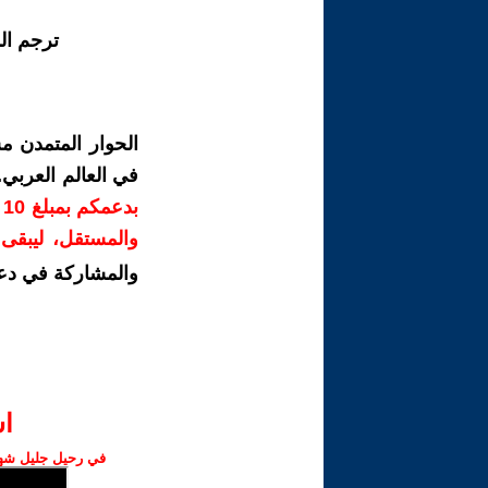
ترجم ال
الحوار المتمدن م
في العالم العربي
ب
والمستقل، ليبقى ص
والمشاركة في دع
ا‫
في رحيل جليل شهبا