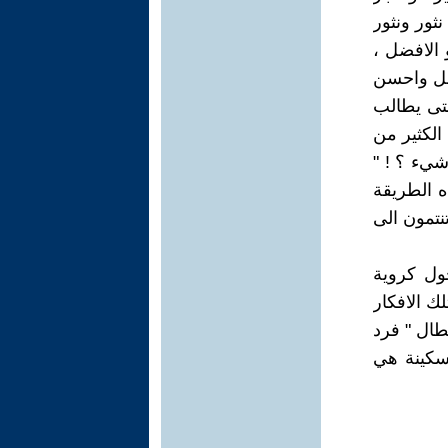
نثور ونثور
 الافضل ،
ضل واحسن
حتى يطالب
الكثير من
شيء ؟ ! "
ه الطريقة
تنتمون الى
ول كروية
ك الافكار
بطال " فرد
مسكينة هي