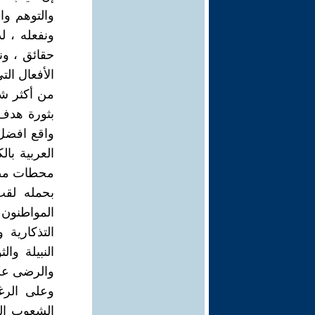
والتوهم و
ونفعله ، ل
حقائق ، ون
الأفعال الت
من أكثر شعو
بثورة هدف 
واقع افضل
العربية بال
محطات مضيئ
بحمله لقب
المواطنون 
التذكارية 
النبيلة وا
والرضى عن 
وعلى الرغ
الشعوب الح