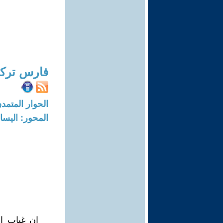
فارس ترك
الحوار المتمدن-العدد: 5509 - 7
المحور: اليسا
إن غياب ال