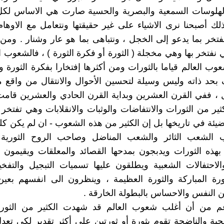
الهلوسات السمعية والبصرية والحسية صارت هي الاساس لكل 
ذلك أصبحنا نرى الاشياء على غير حقيقتها ونتعامل مع الاوهام
فتخر بما يدعو إلى الخجل ، ونتباهى بما هو عار وشنار . ومن ا
ي نفتخر بها وهي مخجلة ( الثورة أو فكرة الثورة ) ، فالشعوب ا
ب العالم قياما بالثورات ومن أكثرها إفتخارا بفكرة الثورة وك
بحد ذاته وليس وسيلة لتحسين الأحوال والانتقال من واقع 
 ، ففي القرن العشرين وبداية القرن الحادي والعشرين قام
كثير من الثورات والانتفاضات والوثبات والانقلابات وهي تفتخر 
ة في تاريخها بل إن الكثير من هذه الشعوب - ان لم يكن كلها
 الشعب الثائر والشعب المناضل وصاحب الروح الثورية 
بهذه الثورات ويدبجون بمدحها القصائد والمعلقات ويقيمون 
والاحتفالات الشعبية ويطلقون عليها تسميات التبجيل والتفخي
لثورة المباركة والثورة العظيمة ، وينظرون الى انفسهم بعي
النفس والاحساس بالبطولة الخارقة .
م من أن أغلب شعوب العالم قد شهدت الكثير من الثورا
ية والناضجة تقوم بثورة أو ثورتين على أكثر تقدير لكي تعد