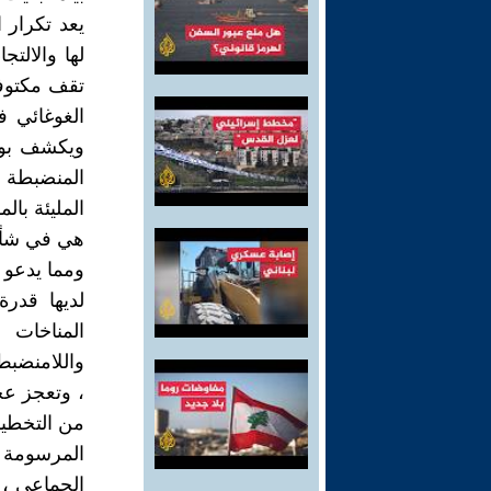
يعد تكرار 
لها والالتج
تقف مكتوفة
الغوغائي ف
ويكشف بوض
المنضبطة ال
المليئة بال
هي في شأن
ومما يدعو 
لديها قدر
المناخات 
واللامنضبط 
، وتعجز عج
من التخطيط 
المرسومة ب
الجماعي ، 