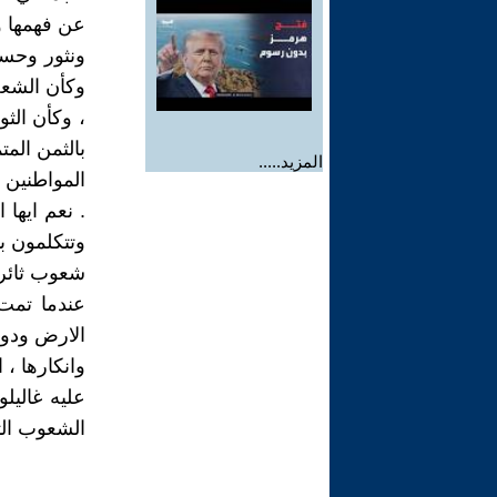
عن فهمها وإ
ونثور وحسب
وكأن الشعب
، وكأن الث
بالثمن المت
المزيد.....
المواطنين ا
. نعم ايها
وتتكلمون به
شعوب ثائرة
عندما تمت 
الارض ودور
وانكارها ، 
عليه غاليل
الشعوب الت