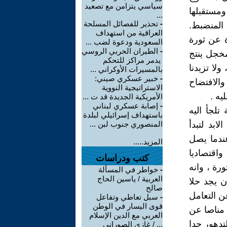
سياسي يتزامن مع تصعيد
مستقبلها
...
-
تحذير للفصائل المسلحة
 المنضبط.
العراقية من استهداف
 عن ثورة
السعودية ودعوة لضب ...
-
الطيران الحربي الروسي
مخجل ينتج
يدمر مراكز للتحكم
لا تزيدنا
بالمسيرات الأوكراني ...
-
خبير عسكري صيني:
والافتضاح
الاستراتيجية النووية
يه .
الأمريكية الجديدة قد ت ...
-
إصابة عسكري لبناني
تلجأ اليه
باستهداف إسرائيلي لبلدة
ابد لتبدأ
المنصوري جنوب لبن ...
عندما يصل
المزيد.....
اقتصاديا
كتب ودراسات
ورة ، وانه
-
خواطر في المسألة
العربية / ياسين الحاج
ن يجد حلا
صالح
ن التعامل
-
سبل تعاطي وتفاعل
قوى اليسار في الوطن
 مناصا عن
العربي مع الدين الإسلام
تدهور حدا
... / غازي الصوراني