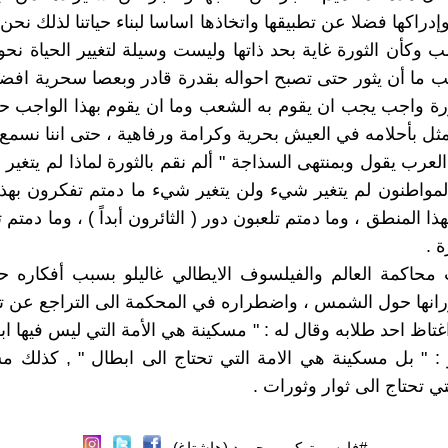
دراكها فضلا عن تطبيقها واتخاذها اساسا لبناء حياتنا لذلك نحن 
 وكأن الثورة غاية بحد ذاتها وليست وسيلة لتغيير الحياة نحو
 ما أن يثور حتى تصبح احواله بقدرة قادر وبعصا سحرية اف
ورة واجب يجب ان يقوم به الشعب وما ان يقوم بهذا الواجب 
مثل بأحلامه في العيش بحرية وكرامة ورفاهية ، حتى اننا نسمع 
لعرب يقول وبمنتهى السذاجة " ألم نقم بالثورة لماذا لم يتغير 
 المواطنون لم يتغير شيء ولن يتغير شيء ما دمتم تفكرون بهذ
ذا المنطق ، وما دمتم تلعبون دور ( الثائرون أبداً ) ، وما دمتم 
 .
محاكمة العالم والفيلسوف الايطالي غاليلو بسبب أفكاره ح
انها حول الشمس ، واضطراره في المحكمة الى التراجع عن تل
اغتاظ احد طلابه وقال له : " مسكينة هي الأمة التي ليس فيها ا
و : " بل مسكينة هي الامة التي تحتاج الى ابطال " , كذلك 
ي تحتاج الى ثوار وثورات .
#فارس_تركي_محمود (هاشتاغ)