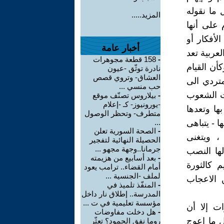
ما نقوله
المزيد.....
 على أنها
لأفكار أو
أخبار عامة
لعربية تعد
-
158 قطعة مجوهرات
أن القيام
نادرة توثّق -عيون
العشاق- وتروي قصص
متردي الى
حب منسي ...
ت الشعوب
-
بيلاروس تصنّف موقع
-يورونيوز- كـ -إعلام
بها وتعدها
متطرف- وتحظر الوصول
 - يتباهى
...
-
الصحة السورية تعلن
، ويتغنى
الحصيلة النهائية لتفجير
جرمانا..وجهة مجهو ...
لها النصب
-
بعد أسابيع من هزيمته
م كالثورة
أمام القضاء.. ترامب يعود
لملف -الجنسية ...
ن الاعجاب
-
المنفّذ تلميذ في
المدرسة.. إطلاق نار داخل
مؤسسة تعليمية في ت ...
ت إلا أن
-
هل دخلت مفاوضات
ل ما اعوج
روما نفق الجمود؟ تعثّر