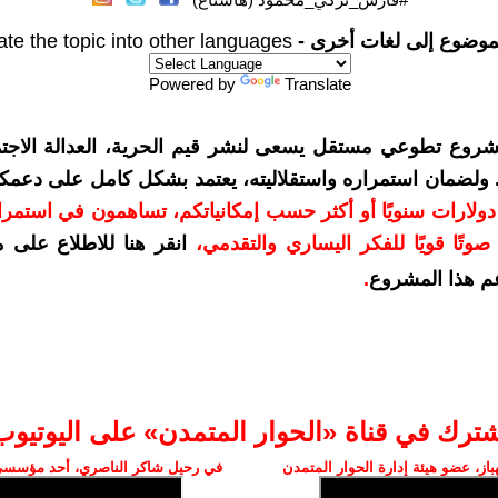
موضوع إلى لغات أخرى -
ate the topic into other languages
Powered by
Translate
شروع تطوعي مستقل يسعى لنشر قيم الحرية، العدالة الاجتم
. ولضمان استمراره واستقلاليته، يعتمد بشكل كامل على دعمك
دعمكم بمبلغ 10 دولارات سنويًا أو أكثر حسب إمكانياتكم، تساهمون في استم
وتًا قويًا للفكر اليساري والتقدمي
،
انقر هنا للاطلاع على 
م هذا المشروع
.
شترك في قناة «الحوار المتمدن» على اليوتيوب
ز، عضو هيئة إدارة الحوار المتمدن
في رحيل شاكر الناصري، أحد مؤسسي 