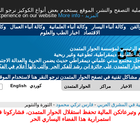
ة التصفح والنشر، الموقع يستخدم بعض أنواع الكوكيز نرجو النق
More info - المزيد
experience on our website
الفن
-
وكالة أنباء اليسار
-
وكالة أنباء العلمانية
-
وكالة أنباء العمال
-
وكا
الاقتصاد
-
اخبار الطب والعلوم
 الرئيسي لمؤسسة الحوار المتمدن
، علمانية، ديمقراطية، تطوعية وغير ربحية
ل مجتمع مدني علماني ديمقراطي حديث يضمن الحرية والعدالة الاجتم
حوار المتمدن على جائزة ابن رشد للفكر الحر والتى نالها أعلام في الفك
م مشاكل تقنية في تصفح الحوار المتمدن نرجو النقر هنا لاستخدام الموقع
كوردي
English
الاخبار
مراكز
الحوار المتمدن
انية في المشرق العربي
-
فارس تركي محمود
- الثورة والتثوير
 وتبرعاتكن المالية تحفظ استقلال الحوار المتمدن، فشاركونا 
استمرارية هذا الفضاء اليساري الحر