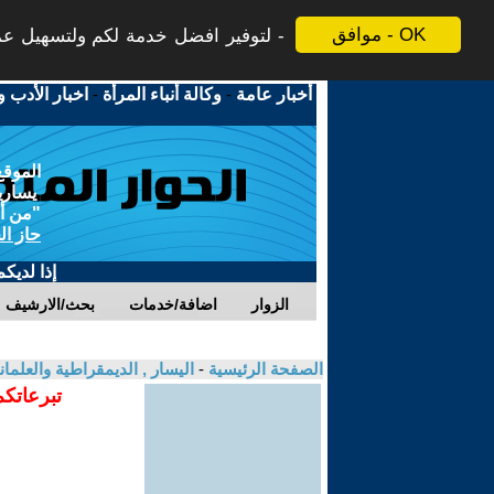
موافق - OK
لتوفير افضل خدمة لكم ولتسهيل عملي
أخبار عامة
-
وكالة أنباء المرأة
-
اخبار الأدب و
الموقع
يسارية
"من أج
حاز ال
إذا لديك
الزوار
اضافة/خدمات
بحث/الارشيف
الصفحة الرئيسية
-
اليسار , الديمقراطية والعلم
تبرعاتكم