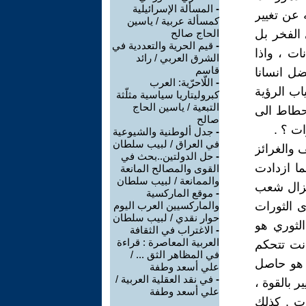
-
المسألة الإسرائيلية
 عن تغيير
كمسألة عربية / ياسين
 الفخر بل
الحاج صالح
-
قيم الحرية والتعددية في
ات ، واذا
الشرق العربي / رائد
قاسم
ل انسانا
-
اللّاحرّية: العرب
اب الرؤية
كبروليتاريا سياسية مثلّثة
التبعية / ياسين الحاج
نحطاط الى
صالح
ت ؟ .
-
جدل ألوطنية والشيوعية
في العراق / لبيب سلطان
 والغرائز
-
حل الدولتين..بحث في
ما ازدادت
القوى والمصالح المانعة
والممانعة / لبيب سلطان
يزال شعب
-
موقع الماركسية
ى الثورات
والماركسيين العرب اليوم
حوار نقدي / لبيب سلطان
الثوري هو
-
الاغتراب في الثقافة
العربية المعاصرة : قراءة
نت تتحكم
في المظاهر الثق ... /
ا هو حاصل
علي أسعد وطفة
-
في نقد العقلية العربية /
 بالقوة ،
علي أسعد وطفة
ات . كذلك