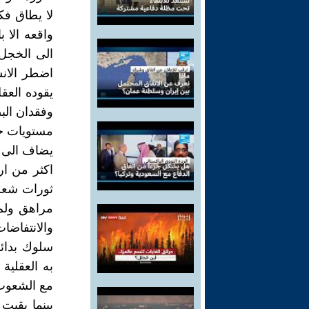
لا يطاق فكا
واقعه الا 
الى الخجل 
اضطر الانس
يقوده العقل
وفقدان الب
مستويات حي
يضاف الى ذ
اكثر من ار
ثورات شعب
مراهق ولم 
والانتفاضا
سلوك بدائ
به العقلية 
مع الشعوب ا
بينما بقيت