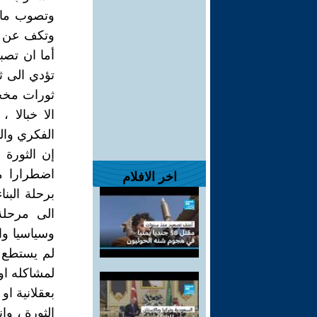
وتصوب ما 
وتكف عن ال
أما ان تص
تؤدي الى ث
ثورات مخجل
الا خبالا 
الفكري والم
إن الثورة 
اضطرارا مر
اخر الافلام
برحلة البن
الى مرحلة
وسياسيا وال
لم يستطع ط
لمشاكله او 
بعقلانية ا
الثورة ، و