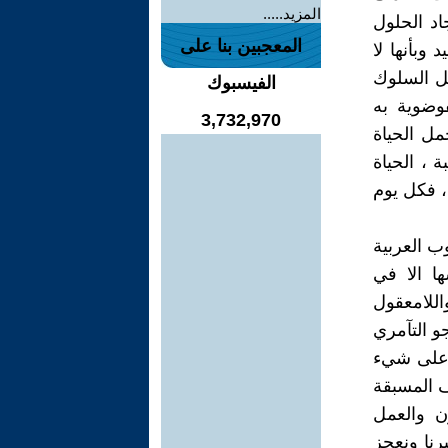
المزيد.....
اد الحلول
المعجبين بنا على
 وبأنها لا
صل السلوك
الفيسبوك
وضوية به
3,732,970
ل الحياة
 ، الحياة
 ، فكل يوم
ب العربية
ا الا في
للامعقول
و التآمري
ل على شيء
ف المسبقة
ن والعمل
رنا ونعجز