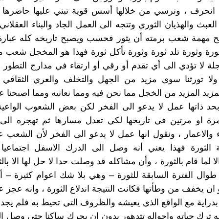
انحرف ، وترسي من خلالها أسس قوية تبني عليها حاضرها و
عبث والهذيان الثوري وتتجه الى العمل الجاد والبناء العقلاني
بح مهمة شعب برمته أن يثور فحسب ويصبح تاريخه كله عبارة
ورة وثورة تلد ثورة وثورة تأكل ثورة فهذا هو المخجل شعب 
ة لا تؤدي الى أي تقدم أو رقي أو ارتقاء في مدارج التطور ، و
، ولا تورثنا سوى مزيد من الجهل والتخلف والعري الثقافي 
زيد المزيد من الخجل مما نحن فيه ومما نعانيه ومما اصبحنا عل
بحد ذاتها عمل لا يدعو الى الفخر لكن بعض الشعوب الواعية 
ة او مرتين في تاريخها لكي تعدل مسارها ثم تهجره الى ال
اء والاعمار ، ونقول انها عمل لا يدعو الى الفخر لأن الشعب 
 الثورة فهذا يعني أنه وصل الى الدرك الاسفل اجتماعيا و
ا لما قام بالثورة ، وأن مشاكله قد وصلت حدا لا حل لها الا بالث
وال الفترة السابقة للثورة – وهي بلا شك اعوام كثيرة – أ
ان يخفف من وطأتها فكانت النتيجة اندلاع الثورة ، وانه عجز ع
و بدراية مع الواقع الذي يعيشه والظروف التي تحيط به فلم يجد
انه ترك حياته واحواله تتدهور بدون ان يحرك ساكنا حتى وصل ال