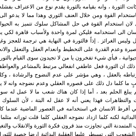
نت الثورة ، وانه بقيامه بالثورة يقدم نوع من الاعتراف بفشله
باستخدام القوة ومن خلال العنف الثوري وهذا مما لا يدعو الى
لان استخدام القوة في حل المشاكل سلوك تتميز به الحيوان
ان الى استخدامه فليكن لمرة واحدة ولأسباب قاهرة لكي يض
 وليس الغرائز . إذاً فالثورة في النهاية هي ترجمة للعجز وغي
صيرة وعدم القدرة على التخطيط وانعدام العقل والتعقل والا
وانية ، فبأي شيء تفخرون يا من لا تجيدون سوى القيام بالثورا
لك ان الثورة فعل عاطفي انفعالي مرتبط بالمشاعر والعواطف
تباطه بالعقل ، وهي مؤشر على عدم النضوج والرشادة ، وكل
ٍ ما كلما دل ذلك على قصوره العقلي وعدم نضوجه وانه لا 
يبلغ الحلم بعد ، أما إذا كان هناك شعب ما لا عمل له سو
ت والتظاهرات فهذا يعني أنه لا عقل له البتة ، لأن السلوك 
ي أفرط الانسان في استخدامه في العصور الماضية عندما كا
البدائية لكنه كلما ازداد نضوجه العقلي كلما قلت ثوراته مثلم
لمتمدنة التي تجاوزت منذ قرون فكرة الثورة والانقلاب والتغيير
 الشعوب التي تسيطر عليها العقلية البدائية ارضا خصبة للثور