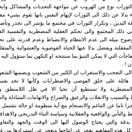
الثورات نوع من الهروب عن مواجهة التحديات والمشاكل وايج
اء بدلا عن ذلك الى الثورات لإيهام النفس بانها تقوم بشيء مفيد
 اليدين ، وتكرار الثورات في مجتمع ما يؤشر الى تجذر وتأ
ي ذلك المجتمع والى تحكم العقلية المضطربة والنفسية الف
وح ميله الى عدم الانتظام والانضباط وعدم قدرته على تحم
معقلنة ويفضل بدلا عنها الحياة الفوضوية والعشوائية والمتقلبة
مفاجآت التي لا يمكن التنبؤ بما ستنتجه او التكهن بما ستؤول اليه
 ! .
الى التعجب والاستغراب ان الكثير من الشعوب وبضمنها الشعو
ة هائلة على خلق الفوضى والاضطرابات وكأنها لا تجد نفسه
المضطربة ولا تستطيع أن تحيا الا في ظل اللامنطق وا
والتسيب والانفلات والزعيق والصراخ والاتهامات المتبادلة والج
زا تاما عن التناغم والانسجام مع أية منظومة او حالة تشتم
والتأني والواقعية والعقلانية وسياسة البناء التدريجي والاهدا
دقة والتي يحتاج الوصول اليها الى الوقت والجهد والتعاو
كل هذه المفاهيم نعجز عن انتاجها ونعجز عن استيرادها من غي