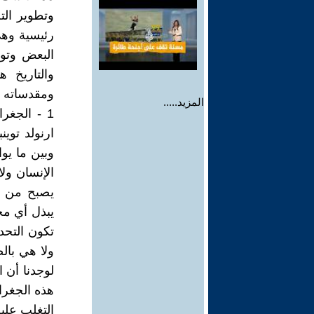
وتطوير الت
رئيسية وهي
البعض وتول
والتاريخ 
ومقدساته ،
المزيد.....
1 - الجغر
ارنولد توي
وبين ما يو
الإنسان ول
يصبح من ال
يبذل أي مج
تكون التحدي
ولا هي بال
هذه الجغرا
التغلب علي