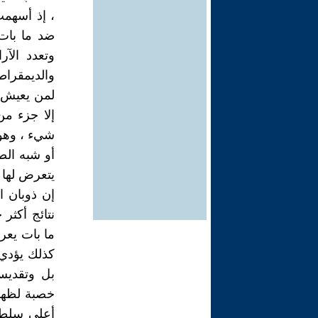
، إذ أسهمت
ضد ما بات 
وتعدد الآر
والديمقراطي
لمن يعيش ف
إلا جزء من
شيء ، وهو 
أو شبه الص
يتعرض لها ا
إن ذوبان ا
نتائج أكثر 
ما بات يعرف
كذلك يؤدي 
بل وتقديس 
خصبة لظهور
أعلى سلطة