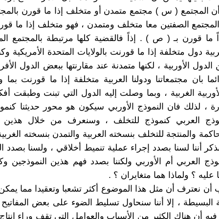
ن المجتمع ( س ) مجتمع متمدن أو متخلف إذا ما قورن بالمج
لمجتمع الصفتين معا متخلف ومتمدن ، فهو متخلف إذا ما قور
ً ما قورن بـ ( ص ) . إذاً فالقضية كلها مرتبطة بالمجتمع الم
بية دول متخلفة إذا ما قورنت بالولايات المتحدة الأمريكية وكند
 الدول الأوربية ، لكنها متمدنة عند مقارنتها ببعض الدول الأفري
ائما بان مجتمعاتنا ودولنا العربية متخلفة إذا ما قورنت بما 
أوربية الغربية ، وبما وصلت إليه الدول التي تبنت وطبقت أفك
ة ، لذلك فان النموذج الأوربي سيكون هو محور حديثنا كنمو
نموذج العربي كنموذج للتخلف ، وسنعرف من خلال هذين ا
حاكمة والمنتجة للتخلف بنسخته العربية والتمدن بنسخته الغربية 
كر أننا لسنا بصدد إجراء عملية تنميط أخلاقي ، ولسنا بصدد ال
ذج العربي أم الأوربي ولكننا بصدد فهم هذين النموذجين و
عليه ؟ ولماذا هما متغايران ؟ .
ب أن نعترف أن مثل هذا الموضوع أكثر تشعبا وتعقيدا مما يمكن 
ة البسيطة ، إلا أننا سنحاول تسليط الضوء على بعض المفاتيح ا
فيه أن هناك الكثير من الأسباب والعوامل التي تقف وراء إنتاج