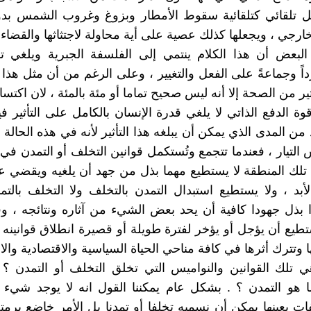
 تلقائي كتلقائية سقوط الأمطار وبزوغ وغروب الشمس بدو
رجي ، ويجعلها كذلك عصية على أية محاولة لاجتثاثها والقضاء ع
لبعض أن هذا الكلام ينتمي إلى الفلسفة الجبرية ويلغي تم
اً وجماعةً على الفعل والتغيير ، وعلى الرغم من أن مثل هذا ا
ر من الصحة إلا أنه ليس صحيح تماما أو مئة بالمئة ، لان اكتس
وة الدفع الذاتي لا يلغي قدرة الإنسان بالكامل على التأثير فيه
د من المدى الذي يمكن أن يبلغه هذا التأثير لأنه في هذه الحال
لتيار ، فعندما تتجمع وتُستكمل قوانين التخلف أو التمدن في
تلك المنطقة لا يستطيع مهما بذل من جهد أن يلغيه ويقضي 
لأبد ، ولا يستطيع استبدال التمدن بالتخلف ولا التخلف بالتم
 بذل جهودا كافية أن يحد بعض الشيء من آثاره ونتائجه ، 
تطيع أن يؤجل أو يؤخر لفترة طويلة أو قصيرة انطلاق قوانينه 
 وتترك أثرها في كافة مناحي الحياة السياسية والاقتصادية والاج
ي تلك القوانين والنواميس التي تخلق التخلف أو التمدن ؟
 هو التمدن ؟ . بشكل عام يمكننا القول انه لا يوجد شيء ق
 بعينها يمكن أن نسميه تخلفا أو تمدنا بل الأمر خاضع برمته