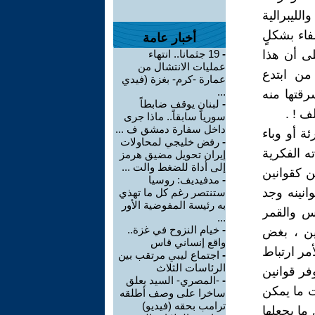
لليبرالية
فاء بشكلٍ
أخبار عامة
لى أن هذا
-
19 جثمانا.. انتهاء
عمليات الانتشال من
من ابتدع
عمارة -كرم- بغزة (فيدي
...
رقتها منه
-
لبنان يوقف ضابطاً
ف ! .
سورياً سابقاً.. ماذا جرى
داخل سفارة دمشق ف ...
ة أو وباء
-
رفض خليجي لمحاولات
ه الفكرية
إيران تحويل مضيق هرمز
إلى أداة للضغط والت ...
ن كقوانين
-
مدفيديف: روسيا
وانينه وجد
ستنتصر رغم كل ما تهذي
به رئيسة المفوضية الأور
س والقمر
...
-
خيام النزوح في غزة..
ين ، بغض
واقع إنساني قاس
أمر ارتباط
-
اجتماع ليبي مرتقب بين
الرئاسات الثلاث
فر قوانين
-
-المصري- السيد يعلق
ت ما يمكن
ساخرا على وصف أطلقه
ترامب بحقه (فيديو)
ما يجعلها