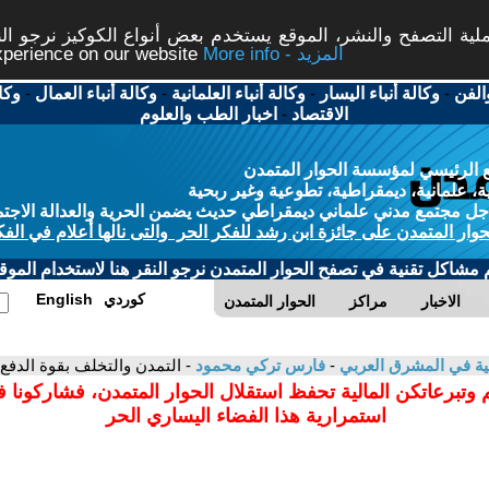
ة التصفح والنشر، الموقع يستخدم بعض أنواع الكوكيز نرجو النق
More info - المزيد
experience on our website
الفن
-
وكالة أنباء اليسار
-
وكالة أنباء العلمانية
-
وكالة أنباء العمال
-
وكا
الاقتصاد
-
اخبار الطب والعلوم
 الرئيسي لمؤسسة الحوار المتمدن
، علمانية، ديمقراطية، تطوعية وغير ربحية
ل مجتمع مدني علماني ديمقراطي حديث يضمن الحرية والعدالة الاجتم
حوار المتمدن على جائزة ابن رشد للفكر الحر والتى نالها أعلام في الفك
م مشاكل تقنية في تصفح الحوار المتمدن نرجو النقر هنا لاستخدام الموقع
كوردي
English
الاخبار
مراكز
الحوار المتمدن
انية في المشرق العربي
-
فارس تركي محمود
- التمدن والتخلف بقوة الدفع 
 وتبرعاتكن المالية تحفظ استقلال الحوار المتمدن، فشاركونا 
استمرارية هذا الفضاء اليساري الحر