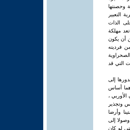
 وحصنتها
ة التعبير
على الذات
تعد مهلكة
ن أن يكون
من فرديته
الصحراوية
ت التي قد
دورها إلى
 هما أساس
الأوربي ،
رس وتجذير
ينا وأرضا
وصولا إلى
ى لو كان