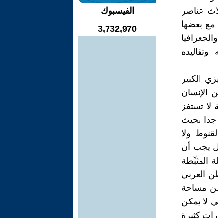
لاث عناصر
الفيسبوك
 مع بعضها
3,732,970
الجغرافيا
وتقاليده
زي الكبير
ن الإنسان
 لا تستفز
 جدا بحيث
لقنوط ولا
بل يجب أن
المثبِّطة
طن العربي
راوية وشبه الصحراوية تشكل ما يقارب 88 % من مساحة
ي لا يمكن
رات كثيرة