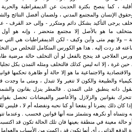
أقلية ، كما ينصح بكثرة الحديث عن الديمقراطية والحرية وا
وحقوق الإنسان والمجتمع المدني ، ولضمان أفضل النتائج والش
خلف يرجى التأكيد بشكل دائم ومتكرر - وإلى حد القرف - ع
لمتخلف ما هو بالأصل إلا مجتمع متحضر ، وإنه هو أول 
ة – ولا يهم متى وأين وكيف - لكن الديمقراطيات هي التي س
عته قد ردت إليه . هذا هو الكورس المتكامل للتخلص من التخل
ورس العلاجي قد ينجح بالفعل لو أن التخلف حالة مرضية طارئ
ن غرة ، إلا انه ليس كذلك فالتخلف ومثله التمدن بكل تجليات
الاقتصادية والاجتماعية ما هو إلا حالة أو ظاهرة تحكمها قواني
لكيمياء والطبيعة والكون لا تتغير ولا تتبدل ، ومتى ما وجدت ق
لقول ذاته ينطبق على التمدن . فالمطر ينزل بقانون والشم
تحرك بقوانين والزلازل والأعاصير والفيضانات تحصل بقوان
ذا كان ذلك يضرنا أو ينفعنا أو كنا نحبه ونفضله أم لا ، فليس لل
 ونتمناه أو نكرهه ونشمئز منه أنها قوانين فحسب . وعندما تتو
و حالة معينة في منطقة بعينها فان تلك الحالة تكون قد اكتسب
 الدفع الذاتي ، أي أنها تكون قد راكمت من الأسباب والعوامل 