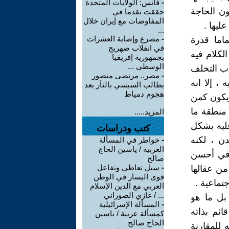
-
فانس: الولايات المتحدة
ن الحاجة
حققت تقدما في
المفاوضات مع إيران خلال
ليها .
...
-
مصرع وإصابة العشرات
اما قدرة
في انقلاب صهريج
لكلام فيه
بجمهورية إفريقيا
الوسطى ...
اب التخلف
-
مصر.. مرتضى منصور
 ، إلا انه
يطالب السيسي بالثأر بعد
هجوم دمياط
ة يكون كمن
 منطقة ما
المزيد.....
عليه بشكل
كتب ودراسات
دن ، لكنه
-
خواطر في المسألة
العربية / ياسين الحاج
وفي أحسن
صالح
-
سبل تعاطي وتفاعل
من عقالها
قوى اليسار في الوطن
تماعية .
العربي مع الدين الإسلام
... / غازي الصوراني
 بل ما هو
-
المسألة الإسرائيلية
ائم بذاته
كمسألة عربية / ياسين
الحاج صالح
 للمقارنة