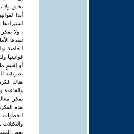
تخلق ولا ت
أبدا لقوا
استيرادها ،
، ولا يمكن ن
تبعدها الآم
الخاصة بها 
قوانينها و
أو إقليمٍ م
بطريقته ال
هناك فكرة
والقاعدة وا
يمكن معالج
هذه الفكرة
الخطوات وا
والتكتلات ،
بعض المقبل