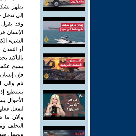
تظهر بشكل
إلى تدخل خا
وقد يقول ا
الإنسان فرد
الشيء الكثي
أو التمدن ق
بالتأكيد يح
يسبح عكس ا
فإن إنسان 
تام والى ا
يستطيع إذا
الأحوال يس
لتفعل فعلها
وألان ما ه
التخلف وما
ويحمل صفات