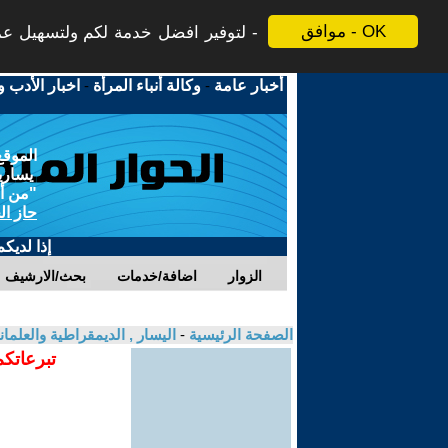
موافق - OK
لتوفير افضل خدمة لكم ولتسهيل عملي
أخبار عامة
-
وكالة أنباء المرأة
-
اخبار الأدب و
الموقع
يسارية
"من أج
حاز ال
إذا لديك
الزوار
اضافة/خدمات
بحث/الارشيف
الصفحة الرئيسية
-
اليسار , الديمقراطية والعلم
تبرعاتكم