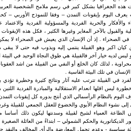
 هذه الجغرافيا بشكل كبير في رسم ملامح الشخصية العربية
يعرف اليوم بإيقونات التمدن – وفقا للنموذج الأوربي – كحري
اء والأفكار والحرية الفردية والمسؤولية الفردية والاعتماد 
ة والقبول بالآخر المغاير وغيرها الكثير ، فكل هذه الإيقونات 
ي الصحراء . إذ أن الإنسان الذي يعيش في الصحراء لا يمك
 كيان اكبر وهو القبيلة ينتمي إليه ويذوب فيه حتى لا يبقى 
ليس لديه خيار آخر فالقبيلة هي طوق النجاة الوحيد في البيئة 
حراوية ، لذلك كان الخلع أو النفي من القبيلة من اشد العقوبا
لإنسان في تلك البيئة القاسية .
لفرد في القبيلة تترتب عليه آثار ونتائج كثيرة وخطيرة تؤدي ب
خطورة ليس اقلها انعدام الاستقلالية والمبادرة الفردية اللتين
 اليوم بالنظام الرأسمالي الذي أنتج بدوره كل إيقونات التمدن 
إلى نشوء النظام الأبوي والخضوع للعقل الجمعي للقبيلة وغ
الطاعة العمياء لشيخ لقبيلة وسدنتها ليكون ذلك أساسا مت
 الديكتاتورية والحكم الشمولي – ابتداءً من العائلة الصغيرة 
 سياسية - وعدم تحمل المعارضة والرأي المخالف والنقد حت