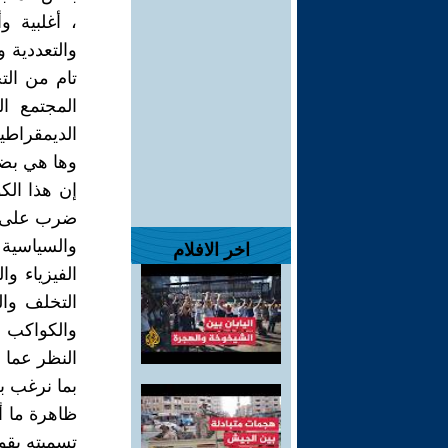
، أغلبية و
والتعددية 
تام من الت
المجتمع ا
الديمقراطي
وها هي بضا
إن هذا الك
ضرب على حي
والسياسية و
اخر الافلام
الفيزياء وا
التخلف وا
والكواكب ت
النظر عما إ
بما نرغب به
ظاهرة ما أ
تسميته بقوة