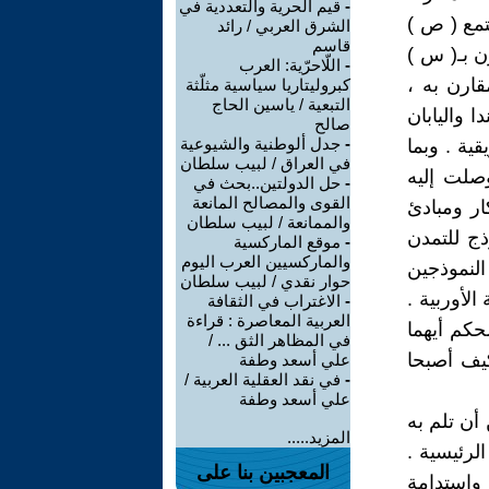
-
قيم الحرية والتعددية في
تمع ( ص )
الشرق العربي / رائد
قاسم
ن بـ( س )
-
اللّاحرّية: العرب
قارن به ،
كبروليتاريا سياسية مثلّثة
التبعية / ياسين الحاج
ا واليابان
صالح
-
جدل ألوطنية والشيوعية
قية . وبما
في العراق / لبيب سلطان
وصلت إليه
-
حل الدولتين..بحث في
القوى والمصالح المانعة
ار ومبادئ
والممانعة / لبيب سلطان
ذج للتمدن
-
موقع الماركسية
والماركسيين العرب اليوم
لنموذجين
حوار نقدي / لبيب سلطان
الأوربية .
-
الاغتراب في الثقافة
العربية المعاصرة : قراءة
حكم أيهما
في المظاهر الثق ... /
كيف أصبحا
علي أسعد وطفة
-
في نقد العقلية العربية /
علي أسعد وطفة
أن تلم به
المزيد.....
لرئيسية .
المعجبين بنا على
 واستدامة