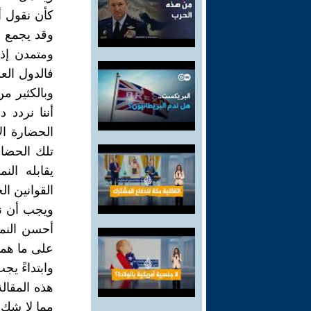
كأن نقول أ
وقد يجمع ا
ومتمدن إذا
فالدول العر
وبالكثير من
أننا نردد د
الحضارة ال
تلك الحضار
يقابله ال
القوانين ال
ويجب أن نذ
أحسن النمو
على ما هما 
وابتداءً يج
هذه المقال
مما لا شك 