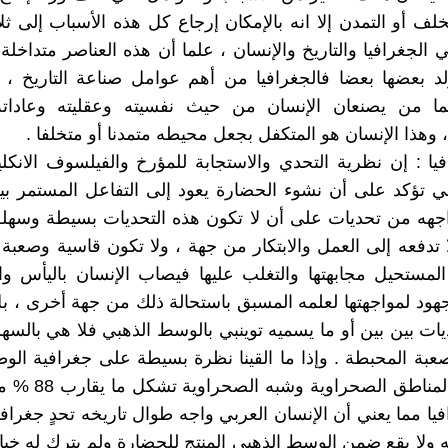
خلف أو التمدن إلا انه بالإمكان إرجاع كل هذه الأسباب إلى ث
 الجغرافيا والتاريخ والإنسان ، علما أن هذه العناصر متداخلة
د بعضها بعضا فالجغرافيا من أهم عوامل صناعة التاريخ ، و
هما من يصنعان الإنسان من حيث نفسيته وعقليته وعاداته 
 وهذا الإنسان هو المتكفل بجعل محيطه متمدنا أو متخلفا .
افيا : إن نظرية التحدي والاستجابة للمؤرخ والفيلسوف الانكلي
نبي تؤكد على أن نشوء الحضارة يعود إلى التفاعل المستمر بي
اجهه من تحديات على أن لا تكون هذه التحديات بسيطة وسهلة
ا تدفعه إلى العمل والابتكار من جهة ، ولا تكون قاسية وصعبة
مستحيل مجابهتها والتغلب عليها فيصاب الإنسان باليأس وا
هود لمواجهتها لعلمه المسبق باستحالة ذلك من جهة أخرى ، 
ات بين بين أو ما يسميه توينبي بالوسط الذهبي فلا هي بالسهلة 
صعبة المحبطة . وإذا ما القينا نظرة بسيطة على جغرافية الو
لوجدنا أن المناطق الصح
فيا مما يعني أن الإنسان العربي واجه طوال تاريخه تحدٍ جغراف
ه ولا يقع ضمن الوسط الذهبي المنتج للحضارة ولم يترك له خيا