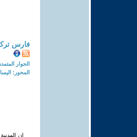
فارس ترك
الحوار المتمدن-العدد: 4654 - 14
المحور: اليسا
إن المدنية 