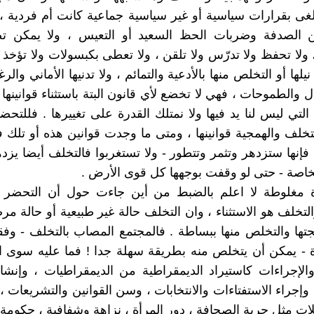
لغى بقرارات سياسية أو غير سياسية جماعية كانت أم فردية ،
نين الصدفة وضربات الحظ السعيد أو التعيس ، ولا يمكن تص
 ولا تحفظ ولا تدرّس ولا تلقن ، ولا تعطى بكبسولات ولا تؤخذ ع
يلها أو التخلص منها بالأدعية والتمائم ، ولا تدنيها الأماني والرغ
ال والطموحات ، فهي لا تخضع لأي قانون البتة باستثناء قوانينها
التي ليس لنا يد فيها ولا نمتلك القدرة على تغييرها . فللتحضر
للتخلف والهمجية قوانينها ، ومتى ما وجدت قوانين هذه أو تلك 
ا فإنها ستزدهر وتثمر وتتطور - ولا تستغربوا فالتخلف أيضا يزد
خاصة - حتى لو وقفت بوجهها كل قوى الأرض .
 مغلوطة لا اعلم بالضبط من أين جاءت حول أن التحضر 
لتخلف هو الاستثناء ، وان التخلف حالة غير طبيعية أو حالة مر
تها والتخلص منها ببساطة . فالمجتمع المصاب بالتخلف - وف
 - يمكن أن يتخلص منه بطريقة سهلة جدا ! فما عليه سوى ا
لإجراءات كاستيراد الديمقراطية من الديمقراطيات ، وإنشا
 وإجراء الاستفتاءات والانتخابات ، وسن القوانين والتشريعات ،
ات مثل حرية الصحافة ، دور المرأة ، نزاهة وشفافية ، حكومة