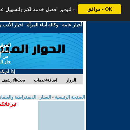
موافق - OK
لتوفير افضل خدمة لكم ولتسهيل عملي
أخبار عامة
-
وكالة أنباء المرأة
-
اخبار الأدب و
الموقع
يسارية
"من أج
حاز ال
إذا لديك
الزوار
اضافة/خدمات
بحث/الارشيف
الصفحة الرئيسية
-
اليسار , الديمقراطية والعلم
تبرعاتكم