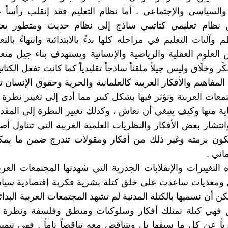
والسياسي والإجتماعي . أما نظام التعليم فقد إنقلب رأسا
نظام تعليمي كتاتيبي ساذج إلى نظام حديث ومتطور يع
آليات التعليم في مراحله كلها بدءً بالابتدائية وانتهاءً بالتع
لعلوم العقلية والرياضية والإنسانية ويستهدف بناء جيل متع
ِر وخلَّاق وليس جيلاً ملقناً ساذجاً تقليدياً كما كانت تفعل الكتا
مفاهيم والأفكار الغربية كالعلمانية والحرية وحقوق الإنسان ت
معات العربية وتؤثر فيها بشكل كبير مما أدى إلى تغيير نظرة 
غاية منها وكيف ينبغي أن تعاش ، وكذلك تغيير النظرة إلى المق
انتشار بعض الأفكار والنظريات العلمية الغربية التي تتناول أص
لكون برمته وغير ذلك من أفكار ومقولات تندرج ضمن ما يمك
ماني .
التغييرات والإنقلابات الجذرية التي شهدتها المجتمعات العر
 ومغذيات ساعدت على خلق كتلة بشرية فكرية إقتصادية سياس
كن أن نسميها بالكتلة المدنية لم تشهد المجتمعات العربية البدائية 
 فهي كتلة تمتلك أفكار وسلوكيات ومنطق وفلسفة ونظرة ال
اً عن كل ما سبقها بل وتتناقض معه تناقضاً تاماً . فهي تتمي