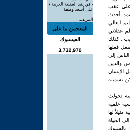
-
في نقد العقلية العربية /
ً على عقب
علي أسعد وطفة
تمد أحدث
المزيد.....
ليم العالي
المعجبين بنا على
لم عقلاني
تيب . كذلك
الفيسبوك
فعل فعلها
3,732,970
الناس إلى
دس والدين
ل الإنسان
ن تسميته
بية تحولت
ية علمية
مثيلاً لها
ى الحياة
ز بالسلوك