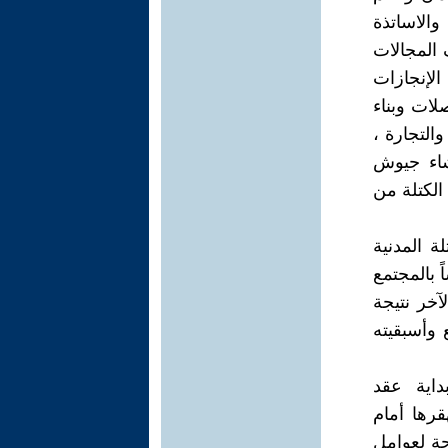
والاساتذة
المجالات
الإنجازات
لات وبناء
التجارة ،
نشاء جيوش
الكتلة من
ة المدنية
 بالمجتمع
آخر نتيجة
 وأسبقيته
داية عقد
رها أمام
يجة لعوامل