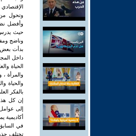
الإقتصادي 
وتحول من 
وأفضل نظم و
حيث يدرس ا
وناضج ومفكّ
بدأت بعض ال
داخل المجت
الحياة وال
والمرأة ، و
والحياة وا
بالفكر العل
إن كل هذه 
إلى عوامل
أكاديمية يم
في السابق
تختلف جذري