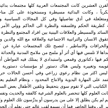
لقرن العشرين كانت المجتمعات العربية كلها مجتمعات بدائي
رياً ، وكانت البدائية مسيطرة ومستحوذة على كل مناح
ومتغلغلة في أدق تفاصيلها وفي كل المجالات السياسية وال
ة كطريقة الحكم وفلسفته والنظرة الى الحاكم وولي الأمر 
لسائد والمسيطر والعلاقات البينية بين افراد المجتمع والنظرة 
قوق الانسان والتراتبية الاجتماعية والعلاقة مع الله والدين 
والخرافات والاساطير ، لتصبح تلك المجتمعات عبارة عن كت
اها لا تلمس فيها أي أثر أو ملمح من ملامح المدنية والحداثة 
م فيها دكتاتوري وقمعي واستبدادي لا يمتلك فيه المواطن 
قويمه وتغييره وليس هناك دستور او مؤسسات دستورية ،
 ليس اكثر من نظام رعوي زراعي وفي أحسن الحالات ح
مد على المهارة اليدوية والانتاج المحدود ، ونظام التعليم ي
لكتاتيب التي لا تقوم سوى بتحفيظ وتلقين الأطفال بعض السو
كانت العلوم كلها تنحصر بالعلوم الشرعية كالفقه والحديث وتفس
م لم يكن يطلق إلا على من يدرسون أو يدرِّسون تلك العلوم ولا
ر إلى وقتنا الحاضر فما أن نسمع لقب عالم حتى نعلم أن الح