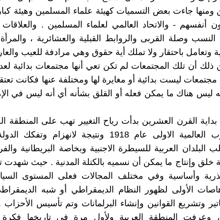
 ومنها جاءت بعض التسميات كهيئة علماء المسلمين وهيئة كبار 
 أنفسهم - والاتحاد العالمي لعلماء المسلمين . والعلاقات ا
النسب وصلة القربى والروابط القبلية والعشائرية ، والمرأ
ة وتعامل باحتقار ولا تملك أية حقوق وهي مرادفة للعيب والعار 
 ذلك أن تلك المجتمعات لم تكن تعي أنها مجتمعات بدائية لعد
 مجتمعات ليست بدائية أو مغايرة لها ومختلفة عنها فكانت تعتقد
نه ليس هناك ما يمكن فعله أو القلق بشأنه أي أنه ليس في الإ
 بداية القرن العشرين بدأت رياح التغيير تهب على المنطقة الع
انتهاء الحرب العالمية الاولى عام 1918 ونتيجة لانهزام وتفك
البلدان العربية للسيطرة الاجنبية وبخاصة البريطانية والفرن
 خلق وإنتاج ما يمكن أن نسميه بالكتلة المدنية . حيث شهدت تل
ذرية وأساسية وفي مختلف المجالات فعلى المستوى السي
هاصات الأولى لظهور النظام الديمقراطي أو شبه الديمقراط
اتير وتشريع القوانين وإنشاء البرلمانات وتم تأسيس الأحزاب 
، وعرفت المنطقة العربية ولأول مرة في تاريخها فكرة ال