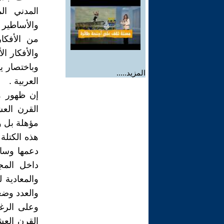
المدني ال
والأساطير و
من الأفكار
والأفكار ا
وباختصار ي
المزيد.....
العربية .
إن ظهور ه
القرن العش
مؤهلة بل وع
هذه الكتلة
دعمها وسان
داخل المجت
والمعادية 
والعدد وضع
وعلى الرغ
القرن العش