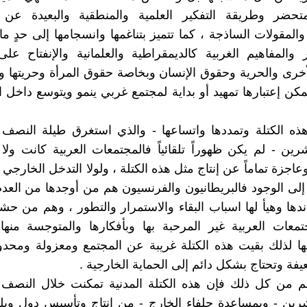
متحضر وطريقة التفكير العلمية والمنطقية والبعيدة عن 
المقولات الساذجة ، كما تتميز بتناغمها وانسجامها إلى حدٍ ما 
 والمفاهيم الغربية كالديمقراطية والعلمانية والإنفتاح على
لأخرى والحرية وحقوق الإنسان وبخاصة حقوق المرأة وحريتها واس
مكن إعتبارها تمهيد أو بداية لمجتمع غربي ينمو ويتوسع داخل 
ذه الكتلة وتمددها واتساعها - والذي استغرق طيلة النصف 
رين - لم يكن ظهوراً تلقائياً فالمجتمعات العربية كانت ولا
اجزة تماماً عن إنتاج مثل هذه الكتلة ، ولولا التدخل الخارجي
 إلى الوجود فالبريطانيون والفرنسيون هم من أوجدها من الع
دها وهيأ لها اسباب البقاء والاستمرار والتطور ، وهم من حش
معات العربية غير المرحبة بها وبأفكارها والمتوجسة منها
لها لذلك بقيت هذه الكتلة غريبة عن المجتمع ومعزولة ومحد
يفة وتحتاج بشكل دائم إلى الحماية الخارجية .
م من كل ذلك فإن هذه الكتلة المدنية تمكنت خلال النصف 
رين - وبمساعدة حلفاء الخارج - من إنتاج وتأسيس دول وبل