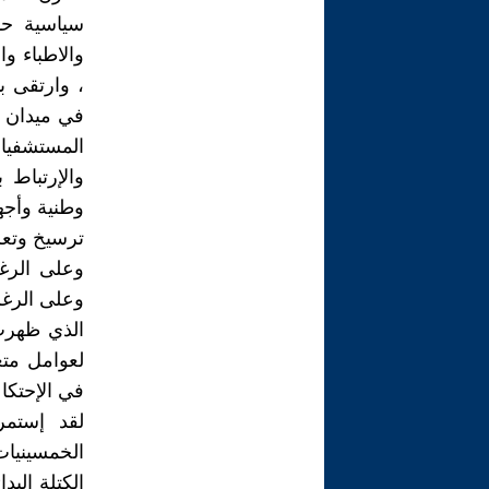
سياسية حدي
والاطباء و
، وارتقى ب
في ميدان ا
المستشفيات
والإرتباط 
وطنية وأجه
ترسيخ وتعز
وعلى الرغم
وعلى الرغم
الذي ظهرت 
لعوامل متع
في الإحتكا
لقد إستمر
الخمسينيا
الكتلة البد