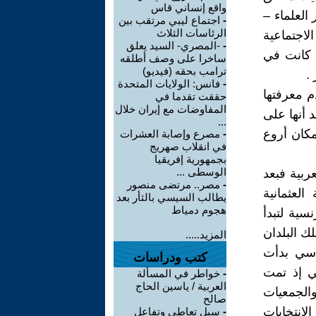
واقع إنساني قاس
العلماء –
-
اجتماع ليبي مرتقب بين
الرئاسات الثلاث
لاجتماعية
-
-المصري- السيد يعلق
ة كانت في
ساخرا على وصف أطلقه
ترامب بحقه (فيديو)
.
-
فانس: الولايات المتحدة
م معرفتها
حققت تقدما في
المفاوضات مع إيران خلال
 أنها على
...
مكان أروع
-
مصرع وإصابة العشرات
في انقلاب صهريج
بجمهورية إفريقيا
الوسطى ...
ربية فبعد
-
مصر.. مرتضى منصور
ك الدولة العثمانية
يطالب السيسي بالثأر بعد
هجوم دمياط
سية لتبدأ
ك البلدان
المزيد.....
اسي بدأت
كتب ودراسات
ي إذ تمت
-
خواطر في المسألة
العربية / ياسين الحاج
والجمعيات
صالح
انتخابات
-
سبل تعاطي وتفاعل