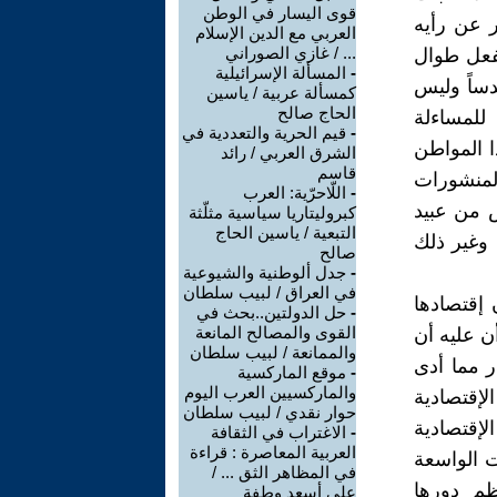
قوى اليسار في الوطن
 عن رأيه
العربي مع الدين الإسلام
... / غازي الصوراني
يفعل طوال
-
المسألة الإسرائيلية
دساً وليس
كمسألة عربية / ياسين
الحاج صالح
للمساءلة
-
قيم الحرية والتعددية في
ا المواطن
الشرق العربي / رائد
قاسم
لمنشورات
-
اللّاحرّية: العرب
س من عبيد
كبروليتاريا سياسية مثلّثة
التبعية / ياسين الحاج
 وغير ذلك
صالح
-
جدل ألوطنية والشيوعية
في العراق / لبيب سلطان
 إقتصادها
-
حل الدولتين..بحث في
القوى والمصالح المانعة
ن عليه أن
والممانعة / لبيب سلطان
ر مما أدى
-
موقع الماركسية
والماركسيين العرب اليوم
إقتصادية
حوار نقدي / لبيب سلطان
لإقتصادية
-
الاغتراب في الثقافة
العربية المعاصرة : قراءة
ت الواسعة
في المظاهر الثق ... /
ظم دورها
علي أسعد وطفة