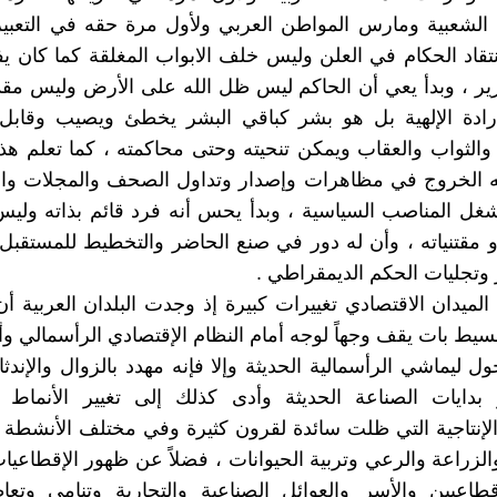
الشعبية ومارس المواطن العربي ولأول مرة حقه في التعبير
نتقاد الحكام في العلن وليس خلف الابواب المغلقة كما كان 
رير ، وبدأ يعي أن الحاكم ليس ظل الله على الأرض وليس مق
إرادة الإلهية بل هو بشر كباقي البشر يخطئ ويصيب وقابل 
والثواب والعقاب ويمكن تنحيته وحتى محاكمته ، كما تعلم هذ
 الخروج في مظاهرات وإصدار وتداول الصحف والمجلات وا
غل المناصب السياسية ، وبدأ يحس أنه فرد قائم بذاته ولي
 مقتنياته ، وأن له دور في صنع الحاضر والتخطيط للمستقبل
تجليات الحكم الديمقراطي .
لميدان الاقتصادي تغييرات كبيرة إذ وجدت البلدان العربية أن
بسيط بات يقف وجهاً لوجه أمام النظام الإقتصادي الرأسمالي وأ
ل ليماشي الرأسمالية الحديثة وإلا فإنه مهدد بالزوال والإندثا
بدايات الصناعة الحديثة وأدى كذلك إلى تغيير الأنماط ال
الإنتاجية التي ظلت سائدة لقرون كثيرة وفي مختلف الأنشطة ا
الزراعة والرعي وتربية الحيوانات ، فضلاً عن ظهور الإقطاعيا
طاعيين والأسر والعوائل الصناعية والتجارية وتنامي وتعا