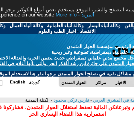
ة التصفح والنشر، الموقع يستخدم بعض أنواع الكوكيز نرجو النق
More info - المزيد
experience on our website
الفن
-
وكالة أنباء اليسار
-
وكالة أنباء العلمانية
-
وكالة أنباء العمال
-
وكا
الاقتصاد
-
اخبار الطب والعلوم
 الرئيسي لمؤسسة الحوار المتمدن
، علمانية، ديمقراطية، تطوعية وغير ربحية
ل مجتمع مدني علماني ديمقراطي حديث يضمن الحرية والعدالة الاجتم
حوار المتمدن على جائزة ابن رشد للفكر الحر والتى نالها أعلام في الفك
م مشاكل تقنية في تصفح الحوار المتمدن نرجو النقر هنا لاستخدام الموقع
كوردي
English
الاخبار
مراكز
الحوار المتمدن
انية في المشرق العربي
-
فارس تركي محمود
- الكتلة المدنية
 وتبرعاتكن المالية تحفظ استقلال الحوار المتمدن، فشاركونا 
استمرارية هذا الفضاء اليساري الحر