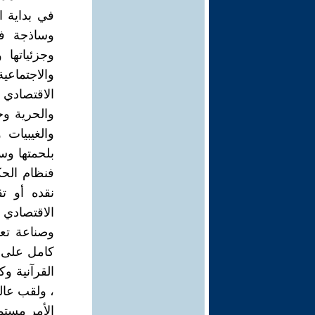
في بداية ا
وساذجة فك
وجزئياتها 
والاجتماعي
الاقتصادي ا
والحرية وح
والغيبيات 
بلحمتها وسد
فنظام الحك
نقده أو ت
الاقتصادي
وصناعة تعت
كامل على ا
القرآنية و
، ولقب عال
الأمر مستم