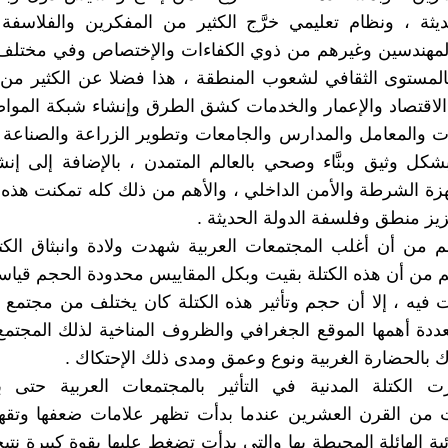
ثة ، ونظام تعليمي خرَّج الكثير من المفكرين والفلاسفة 
المهندسين وغيرهم من ذوي الكفاءات والإختصاص وفي مختلف 
المستوى الثقافي لشعوب المنطقة ، هذا فضلا عن الكثير من 
لاقتصاد والإعمار والخدمات كشق الطرق وإنشاء شبكة المواص
 والمعامل والمدارس والجامعات وتطوير الزراعة والصناعة و
بشكل وثيق وبنَّاء وصحي بالعالم المتمدن ، بالإضافة إلى إ
زة الشرطة والأمن الداخلي ، والأهم من ذلك كله تمكنت هذه 
يز منطق وفلسفة الدولة الحديثة .
 من أن أغلب المجتمعات العربية شهدت ولادة وانبثاق الكتل
 من أن هذه الكتلة بقيت وبكل المقاييس محدودة الحجم قياساً
فيه ، إلا أن حجم وتأثير هذه الكتلة كان يختلف من مجتمع ل
ددة أهمها الموقع الجغرافي والظروف المناخية لذلك المجتمع
ك بالحضارة الغربية ونوع وعمق ومدى ذلك الإحتكاك .
ت الكتلة المدنية في التأثير بالمجتمعات العربية حتى ب
ت من القرن العشرين عندما بدأت تظهر علامات ضعفها وتقهق
ائية الهائلة المحيطة بها والتي بدأت تضغط عليها بقوة كبيرة نت