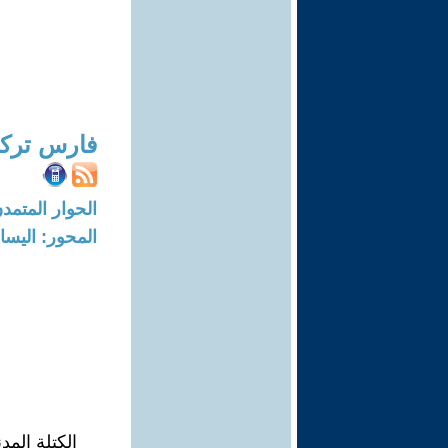
فارس ترك
الحوار المتمدن-العدد: 5784 - 18
المحور: اليسا
الكتلة المدن