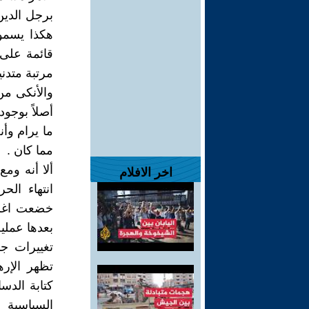
برجل الدين
هكذا يسمون
قائمة على 
مرتبة متدني
والأنكى من
أصلاً بوجود
ما يرام وأ
مما كان .
ألا أنه ومع
اخر الافلام
خضعت اغلب 
بعدها عملية
تغييرات ج
تظهر الإر
كتابة الدس
السياسية 