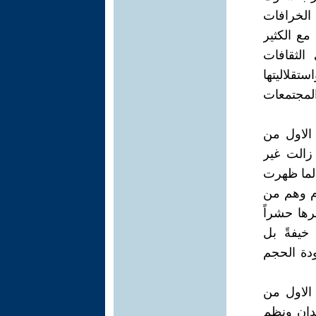
الخرافات
مع الكثير
 الثقافات
تقلاليتها
المجتمعات
الاول من
 زالت غير
 لما ظهرت
دم وهم من
رها حشراً
 خيفةً بل
ودة الحجم
الاول من
دان ونظم