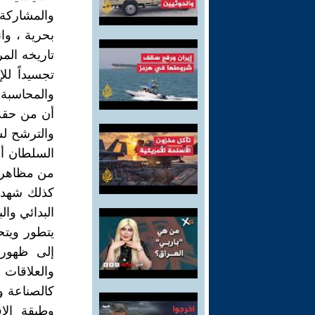
والمشاركة 
بحرية ، وا
تاريخه الم
تجسيداً لل
والمحاسبة 
أن من حقه
والترشح لش
السلطان أو
من مظاهر و
كذلك شهد ا
البدائي وال
يتطور ويتحو
إلى ظهور 
والعلاقات 
كالصناعة و
وطبقة الإق