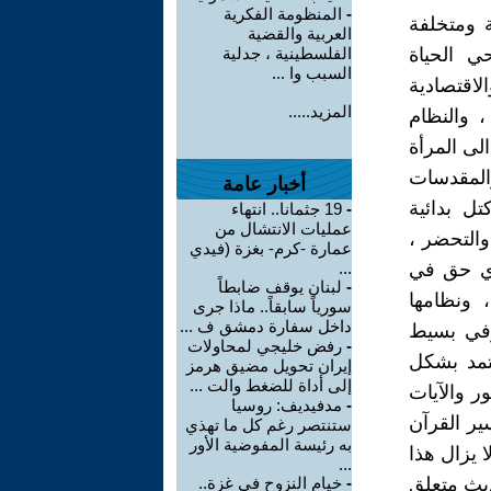
-
المنظومة الفكرية
ة ومتخلفة
العربية والقضية
ي الحياة
الفلسطينية ، جدلية
السبب وا ...
اقتصادية
المزيد.....
، والنظام
الى المرأة
والمقدسات
أخبار عامة
ل بدائية
-
19 جثمانا.. انتهاء
عمليات الانتشال من
والتحضر ،
عمارة -كرم- بغزة (فيدي
أي حق في
...
-
لبنان يوقف ضابطاً
 ونظامها
سورياً سابقاً.. ماذا جرى
داخل سفارة دمشق ف ...
رفي بسيط
-
رفض خليجي لمحاولات
عتمد بشكل
إيران تحويل مضيق هرمز
إلى أداة للضغط والت ...
ر والآيات
-
مدفيديف: روسيا
ير القرآن
ستنتصر رغم كل ما تهذي
به رئيسة المفوضية الأور
 يزال هذا
...
ديث متعلق
-
خيام النزوح في غزة..