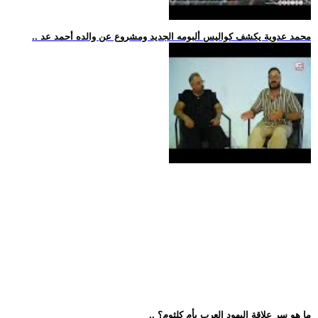
.. محمد عدوية يكشف كواليس ألبومه الجديد ومشروع عن والده أحمد عد
.. ما هو سر علاقة اليهود العرب بأم كلثوم؟