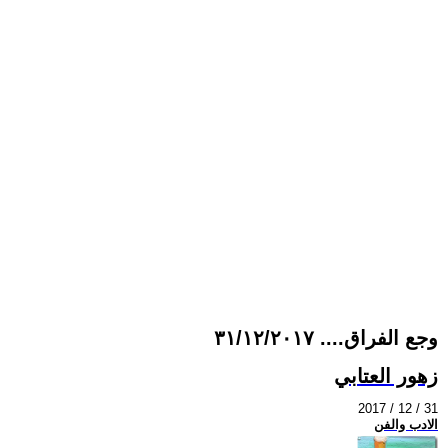
وجع الفراق.... ٣١/١٢/٢٠١٧
زهور العتابي
2017 / 12 / 31
الادب والفن