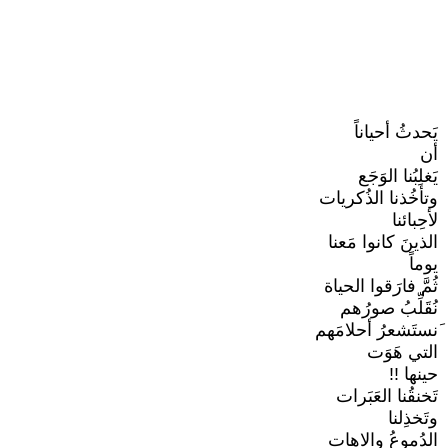
يَحدثُ أحياناً
أن
يَغلِبُنا الوَجَع
وتأخُذنا الذُكريات
لأحِبائنا
الذينَ كانوا مَعنا
يوماً
ثُمَّ فارَقوا الحياة
نُقَلِّبُ صورُهم
َنستَشعرُ أحلامَهم
التي هَوَت
حينها !!
تَخنقُنا العَبَرات
وتَخذِلنا
الدُموعُ والاهات