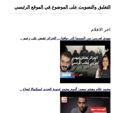
التعليق والتصويت على الموضوع في الموقع الرئيسي
اخر الافلام
.. مهدي لعريبي: من السينما إلى -مافيا-... الجزائر تقبض على زعيم
.. محمد علام وهيثم سعيد: ألبوم محمد عدوية الجديد استكمالا لنجاح