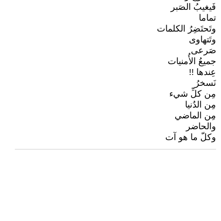
فَيغيبُ الصَبر
تماما
وتَحتَضِرُ الكلمات
وتَتهاوى
صَرعى
جميعُ الأُمنيات
عِندها !!
نَسخرُ
مِن كلِّ شيء
مِن الدُنيا
مِن الماضي
والحاضر
وكلّ ما هو آت