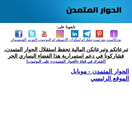
تابعونا على:
بودكاست
بنترست
تيلكرام
لينكدإن
الانستغرام
اليوتيوب
التويتر
الفيسبوك
تبرعاتكم وتبرعاتكن المالية تحفظ استقلال الحوار المتمدن،
فشاركونا في دعم استمرارية هذا الفضاء اليساري الحر
[اشترك في قناة ‫«الحوار المتمدن» على اليوتيوب]
الحوار المتمدن - موبايل
الموقع الرئيسي