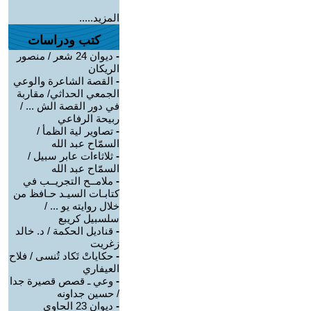
المزيد.....
كتب ودراسات
-
ديوان 24 شعر / منصور
الريكان
-
القصة الشاعرة والوعي
الجمعي الحداثي/ مقاربة
في دور القصة الش ... /
ربيحة الرفاعي
-
تصاوير لية الظمأ /
السمّاح عبد الله
-
ثلاثاءات عابر سبيل /
السمّاح عبد الله
-
ملامــح التجريــب في
كتابـات السيـد حـافظ من
خلال روايته يو ... /
سلسبيل كريبع
-
قناديل الحكمة / د. خالد
زغريت
-
حكاياتْ تَكاد تُنسى / فلاح
العيفاري
-
وعي ـ قصص قصيرة جدا
/ حسين جداونه
-
ديوان 23 الحاوي