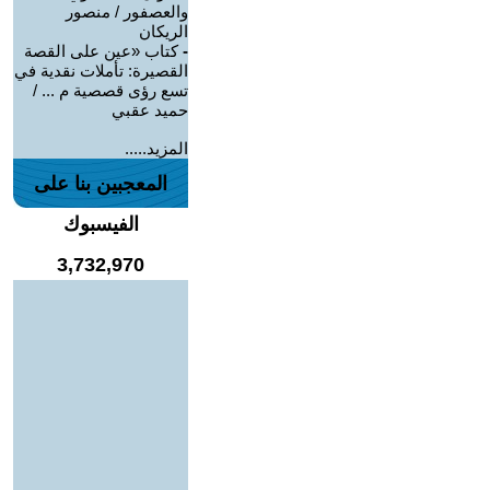
والعصفور / منصور
الريكان
-
كتاب «عين على القصة
القصيرة: تأملات نقدية في
تسع رؤى قصصية م ... /
حميد عقبي
المزيد.....
المعجبين بنا على
الفيسبوك
3,732,970