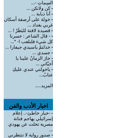
السِماتِ -...
-
كن ولاتكن ...
-
أنا ذبابة ...
-
خولة على أرصفة أسكان
غربي بغداد ...
-
قصيدة لافتة للبَظَرْ ! ...
-
- قال الشاعر : خسرنا
كل شيء فلنلعب !- *...
-
خذلتمُ ياسيدي جيفارا ...
-
جسدي ...
-
جارَ الزمانُ علينا يا
اُخيّاتي ...
-
ياخولتي عندي عليكِ
عتابُ...
المزيد.....
اخبار الأدب والفن
-
-خيار خاطئ-.. إعلام
إسرائيلي يهاجم فنانة
مصرية تخلت عن يهودي
...
-
صدور رواية لا تنتظرني