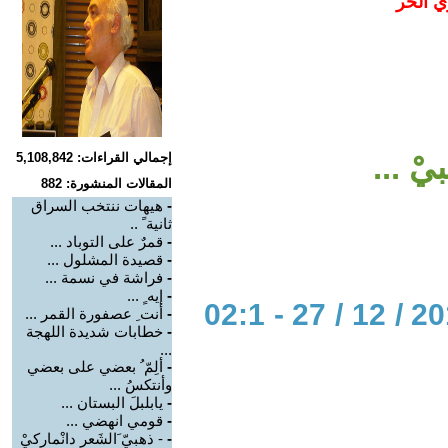
ي الحر
ْ ...
إجمالي القراءات: 5,108,842
المقالات المنشورة: 882
-
هيهات ننتخب السراق
ثانية ً ..
-
قمرٌ على التوباد ...
-
قصيدة المشلول ...
-
فراشة في نسمة ...
-
إيه ٍ ...
الحوار المتمدن-العدد: 5740 - 2017 / 12 / 27 - 02:1
-
أنت ِ عصفورة القمر ...
-
خطابات شديدة اللهجة
...
-
ألِمّ ُ بعضي على بعضي
وأنتكسُ ...
-
يابلبلَ البستان ...
-
قومي انهضي ...
-
- ذهبيّ َالشَعر دانْماركيْ