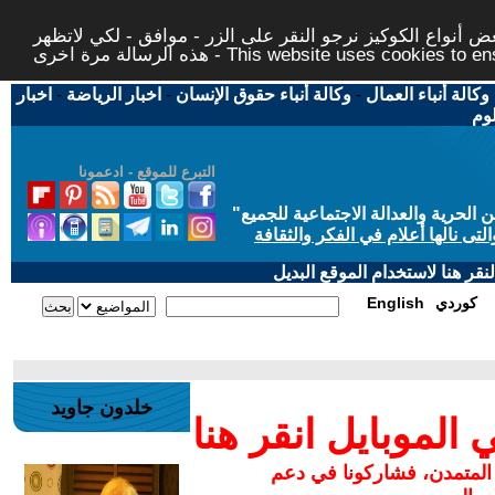
 أنواع الكوكيز نرجو النقر على الزر - موافق - لكي لاتظهر
This website uses cookies to ensure you ge
وكالة أنباء العمال
-
وكالة أنباء حقوق الإنسان
-
اخبار الرياضة
-
اخبار
لوم
التبرع للموقع - ادعمونا
حرية والعدالة الاجتماعية للجميع
"
تى نالها أعلام في الفكر والثقافة
قر هنا لاستخدام الموقع البديل
كوردي
English
خلدون جاويد
لموبايل انقر هنا
 المتمدن، فشاركونا في دعم