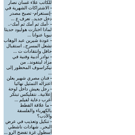
للكاتب علاء غسان نصار
-
الاشتراكات الشهرية في
-إنستغرام- تصبح مصدر
دخل جديد.. تعرف ع ...
-
-أمك ثم أمك ثم أمك-..
لماذا اختارت هوليود حديثا
نبويا عنوانا ...
-
عودة شيرين عبد الوهاب
تشعل المسرح.. استقبال
حافل وانتقادات ت ...
-
نوادر أدبية وفنية في
مزاد ليتفوند.. من
نيكراسوف المحظور إلى
...
-
فنان مصري شهير يعلن
اعتزاله التمثيل نهائيا
-
رجل يعيش داخل لوحة
إعلانية.. نتفليكس تبتكر
أغرب دعاية لفيلم ...
-
ما علاقة القطط
بالكهرباء والفلسفة
والأدب؟
-
تنكيل وتعذيب في عرض
البحر.. شهادات ناشطي
أسطول غزة تفضح الرو ...