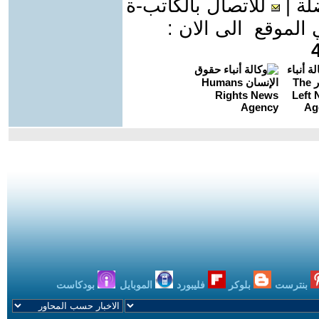
لة
|
للاتصال بالكاتب-ة
موقع الى الان :
بنترست
بلوكر
فليبورد
الموبايل
بودكاست